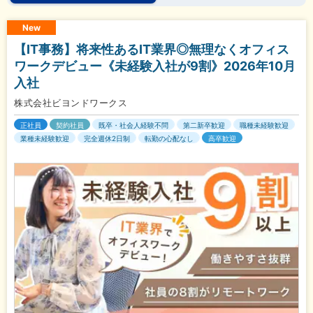
New
【IT事務】将来性あるIT業界◎無理なくオフィス
ワークデビュー《未経験入社が9割》2026年10月
入社
株式会社ビヨンドワークス
正社員
契約社員
既卒・社会人経験不問
第二新卒歓迎
職種未経験歓迎
業種未経験歓迎
完全週休2日制
転勤の心配なし
高卒歓迎