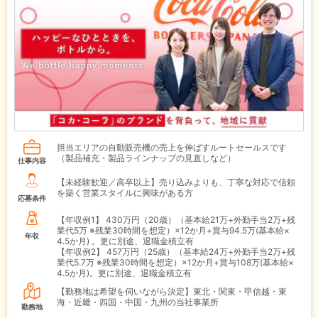
担当エリアの自動販売機の売上を伸ばすルートセールスです
（製品補充・製品ラインナップの見直しなど）
仕事内容
【未経験歓迎／高卒以上】売り込みよりも、丁寧な対応で信頼
を築く営業スタイルに興味がある方
応募条件
【年収例1】
430万円（20歳）（基本給21万+外勤手当2万+残
業代5万 ※残業30時間を想定）×12か月+賞与94.5万(基本給×
年収
4.5か月) 。更に別途、退職金積立有
【年収例2】
457万円（25歳）（基本給24万+外勤手当2万+残
業代5.7万 ※残業30時間を想定）×12か月+賞与108万(基本給×
4.5か月)。更に別途、退職金積立有
【勤務地は希望を伺いながら決定】東北・関東・甲信越・東
海・近畿・四国・中国・九州の当社事業所
勤務地