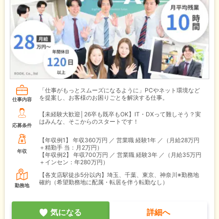
「仕事がもっとスムーズになるように」PCやネット環境など
を提案し、お客様のお困りごとを解決する仕事。
仕事内容
【未経験大歓迎│26卒も既卒もOK】IT・DXって難しそう？実
はみんな、そこからのスタートです！
応募条件
【年収例1】
年収360万円 ／ 営業職 経験1年 ／（月給28万円
＋精勤手 当：月2万円）
年収
【年収例2】
年収700万円 ／ 営業職 経験3年 ／（月給35万円
＋インセン：年280万円）
【各支店駅徒歩5分以内】埼玉、千葉、東京、神奈川※勤務地
確約（希望勤務地に配属・転居を伴う転勤なし）
勤務地
気になる
詳細へ