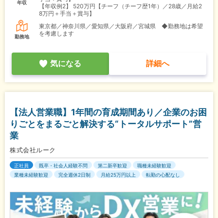
年収
【年収例2】
520万円【チーフ（チーフ歴1年）／28歳／月給2
8万円＋手当＋賞与】
東京都／神奈川県／愛知県／大阪府／宮城県 ◆勤務地は希望
を考慮します
勤務地
気になる
詳細へ
【法人営業職】1年間の育成期間あり／企業のお困
りごとをまるごと解決する“トータルサポート”営
業
株式会社ルーク
正社員
既卒・社会人経験不問
第二新卒歓迎
職種未経験歓迎
業種未経験歓迎
完全週休2日制
月給25万円以上
転勤の心配なし