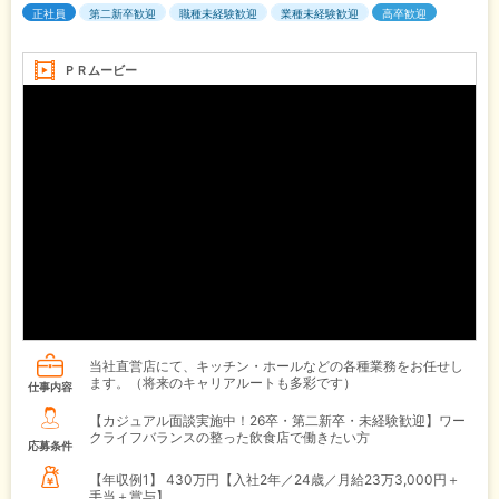
正社員
第二新卒歓迎
職種未経験歓迎
業種未経験歓迎
高卒歓迎
ＰＲムービー
当社直営店にて、キッチン・ホールなどの各種業務をお任せし
ます。（将来のキャリアルートも多彩です）
仕事内容
【カジュアル面談実施中！26卒・第二新卒・未経験歓迎】ワー
クライフバランスの整った飲食店で働きたい方
応募条件
【年収例1】
430万円【入社2年／24歳／月給23万3,000円＋
手当＋賞与】