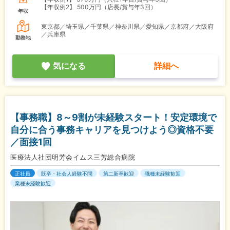
【年収例2】
500万円（店長/賞与年3回）
年収
東京都／埼玉県／千葉県／神奈川県／愛知県／京都府／大阪府
／兵庫県
勤務地
気になる
詳細へ
【事務職】8～9割が未経験スタート！安定環境で
自分に合う事務キャリアを見つけよう◎資格不要
／面接1回
医療法人社団明芳会イムス三芳総合病院
正社員
既卒・社会人経験不問
第二新卒歓迎
職種未経験歓迎
業種未経験歓迎