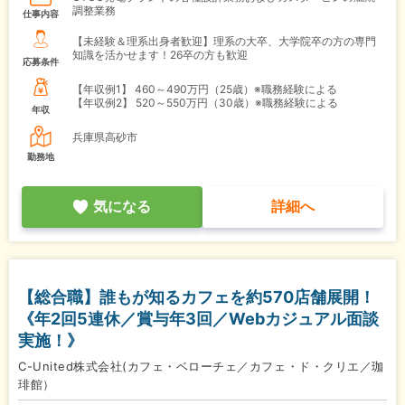
調整業務
仕事内容
【未経験＆理系出身者歓迎】理系の大卒、大学院卒の方の専門
知識を活かせます！26卒の方も歓迎
応募条件
【年収例1】
460～490万円（25歳）※職務経験による
【年収例2】
520～550万円（30歳）※職務経験による
年収
兵庫県高砂市
勤務地
気になる
詳細へ
【総合職】誰もが知るカフェを約570店舗展開！
《年2回5連休／賞与年3回／Webカジュアル面談
実施！》
C-United株式会社(カフェ・ベローチェ／カフェ・ド・クリエ／珈
琲館）