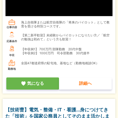
海上自衛隊または航空自衛隊の「将来のパイロット」として教
育を受ける特別コースです。
仕事内容
【第二新卒歓迎】未経験からパイロットになりたい方／「航空
の勉強は初めて」という方も歓迎！
応募条件
【年収例1】
700万円 部隊勤務 20代中盤
【年収例2】
1000万円 司令部勤務 30代後半
年収
全国47都道府県の駐屯地、基地など（勤務地相談OK）
勤務地
気になる
詳細へ
【技術曹】電気・整備・IT・看護…身につけてき
た「技術」を国家公務員としてそのまま活かしま