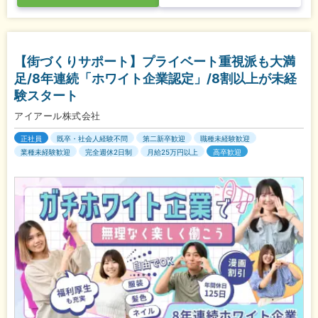
【街づくりサポート】プライベート重視派も大満
足/8年連続「ホワイト企業認定」/8割以上が未経
験スタート
アイアール株式会社
正社員
既卒・社会人経験不問
第二新卒歓迎
職種未経験歓迎
業種未経験歓迎
完全週休2日制
月給25万円以上
高卒歓迎