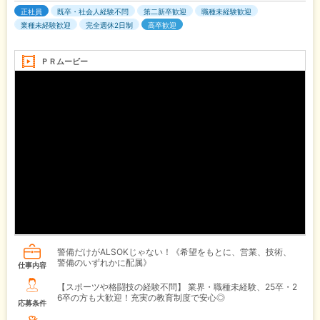
正社員
既卒・社会人経験不問
第二新卒歓迎
職種未経験歓迎
業種未経験歓迎
完全週休2日制
高卒歓迎
ＰＲムービー
警備だけがALSOKじゃない！《希望をもとに、営業、技術、
警備のいずれかに配属》
仕事内容
【スポーツや格闘技の経験不問】 業界・職種未経験、25卒・2
6卒の方も大歓迎！充実の教育制度で安心◎
応募条件