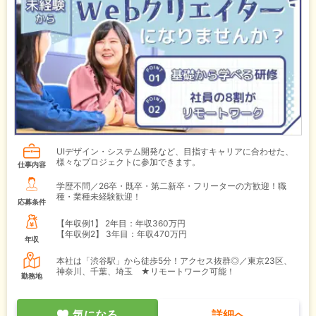
UIデザイン・システム開発など、目指すキャリアに合わせた、
様々なプロジェクトに参加できます。
仕事内容
学歴不問／26卒・既卒・第二新卒・フリーターの方歓迎！職
種・業種未経験歓迎！
応募条件
【年収例1】
2年目：年収360万円
【年収例2】
3年目：年収470万円
年収
本社は「渋谷駅」から徒歩5分！アクセス抜群◎／東京23区、
神奈川、千葉、埼玉 ★リモートワーク可能！
勤務地
気になる
詳細へ