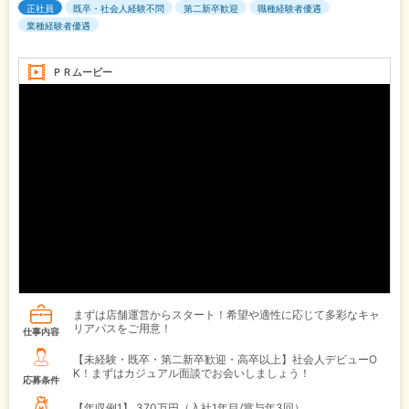
正社員
既卒・社会人経験不問
第二新卒歓迎
職種経験者優遇
業種経験者優遇
ＰＲムービー
まずは店舗運営からスタート！希望や適性に応じて多彩なキャ
リアパスをご用意！
仕事内容
【未経験・既卒・第二新卒歓迎・高卒以上】社会人デビューO
K！まずはカジュアル面談でお会いしましょう！
応募条件
【年収例1】
370万円（入社1年目/賞与年3回）