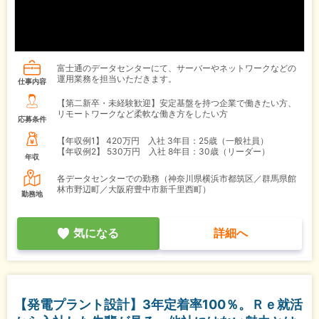
富士通のデータセンターにて、サーバーやネットワークなどの
運用業務を担当いただきます。
仕事内容
【第二新卒・未経験歓迎】安定基盤を持つ企業で働きたい方、
リモートワークなど柔軟な働き方をしたい方
応募条件
【年収例1】
420万円 入社 3年目：25歳（一般社員）
【年収例2】
530万円 入社 8年目：30歳（リーダー）
年収
各データセンターでの勤務（神奈川県横浜市都筑区／群馬県館
林市野辺町／大阪府豊中市新千里西町）
勤務地
気になる
詳細へ
【発電プラント設計】3年定着率100％。Ｒｅ就活