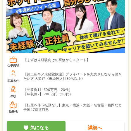
【まずは未経験向けの研修からスタート】
仕事内容
【第二新卒／未経験歓迎】プライベートを充実させながら働き
たい方 大歓迎《未経験入社80％以上》
応募条件
【年収例1】
500万円（20代）
【年収例2】
700万円（30代）
年収
【転居を伴う転勤なし】東京・横浜・大阪・名古屋・福岡など
全国47都道府県
勤務地
気になる
詳細へ