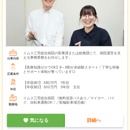
イムス三芳総合病院の医事課または総務課にて、病院運営を支
える事務業務をお任せします。
仕事内容
【医療知識ゼロでOK】8～9割が未経験スタート！丁寧な研修
とサポート体制が整っています◎
応募条件
【年収例1】
380万円 1年目
【年収例2】
500万円 5年目 主任
年収
イムス三芳総合病院 《無料送迎バスあり／マイカー、バイ
ク、自転車通勤OK！／駐輪駐車場完備》
勤務地
気になる
詳細へ