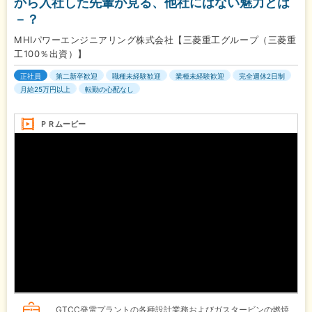
から入社した先輩が見る、他社にはない魅力とは
－？
MHIパワーエンジニアリング株式会社【三菱重工グループ（三菱重
工100％出資）】
正社員
第二新卒歓迎
職種未経験歓迎
業種未経験歓迎
完全週休2日制
月給25万円以上
転勤の心配なし
ＰＲムービー
GTCC発電プラントの各種設計業務およびガスタービンの燃焼