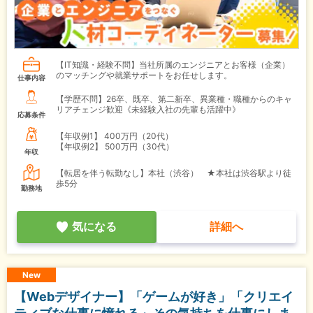
【IT知識・経験不問】当社所属のエンジニアとお客様（企業）
のマッチングや就業サポートをお任せします。
仕事内容
【学歴不問】26卒、既卒、第二新卒、異業種・職種からのキャ
リアチェンジ歓迎《未経験入社の先輩も活躍中》
応募条件
【年収例1】
400万円（20代）
【年収例2】
500万円（30代）
年収
【転居を伴う転勤なし】本社（渋谷） ★本社は渋谷駅より徒
歩5分
勤務地
気になる
詳細へ
New
【Webデザイナー】「ゲームが好き」「クリエイ