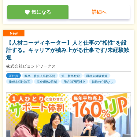
気になる
詳細へ
New
【人材コーディネーター】人と仕事の“相性”を設
計する。キャリアが積み上がる仕事です/未経験歓
迎
株式会社ビヨンドワークス
正社員
既卒・社会人経験不問
第二新卒歓迎
職種未経験歓迎
業種未経験歓迎
完全週休2日制
月給25万円以上
転勤の心配なし