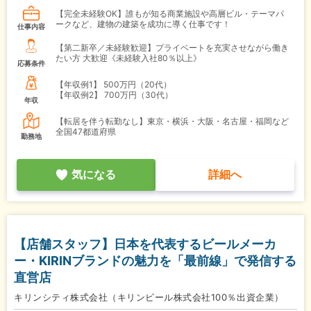
【完全未経験OK】誰もが知る商業施設や高層ビル・テーマパ
ークなど、建物の建築を成功に導く仕事です！
仕事内容
【第二新卒／未経験歓迎】プライベートを充実させながら働き
たい方 大歓迎《未経験入社80％以上》
応募条件
【年収例1】
500万円（20代）
【年収例2】
700万円（30代）
年収
【転居を伴う転勤なし】東京・横浜・大阪・名古屋・福岡など
全国47都道府県
勤務地
気になる
詳細へ
【店舗スタッフ】日本を代表するビールメーカ
ー・KIRINブランドの魅力を「最前線」で発信する
直営店
キリンシティ株式会社（キリンビール株式会社100％出資企業）