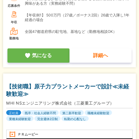
興味がある方（実務経験不問）
応募条件
【年収例1】
500万円（27歳／ボーナス2回）26歳で入隊し1年
経過の場合
年収
全国47都道府県の駐屯地、基地など（勤務地相談OK）
勤務地
気になる
詳細へ
【技術職】原子力プラントメーカーで設計≪未経
験歓迎≫
MHI NSエンジニアリング株式会社（三菱重工グループ）
正社員
既卒・社会人経験不問
第二新卒歓迎
職種未経験歓迎
業種未経験歓迎
完全週休2日制
転勤の心配なし
ＰＲムービー