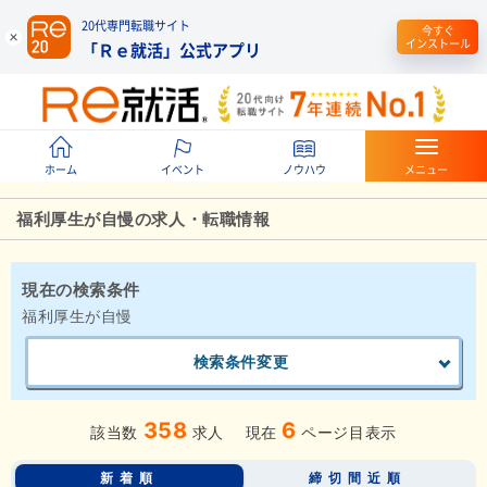
20代専門転職サイト
今すぐ
インストール
「Ｒｅ就活」公式アプリ
ホーム
イベント
ノウハウ
メニュー
福利厚生が自慢の求人・転職情報
現在の検索条件
福利厚生が自慢
検索条件変更
358
6
該当数
求人
現在
ページ目表示
新着順
締切間近順