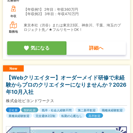
応募条件
【年収例1】
2年目：年収360万円
【年収例2】
3年目：年収470万円
年収
東京本社（渋谷）または東京23区、神奈川、千葉、埼玉のプ
ロジェクト先／★フルリモートOK！
勤務地
気になる
詳細へ
New
【Webクリエイター】オーダーメイド研修で未経
験からプロのクリエイターになりませんか？2026
年10月入社
株式会社ビヨンドワークス
正社員
契約社員
既卒・社会人経験不問
第二新卒歓迎
職種未経験歓迎
業種未経験歓迎
完全週休2日制
転勤の心配なし
高卒歓迎