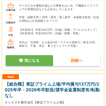
データ入力や書類作成などの事務をはじめ、IT機器やソフトウ
ェアの初期設定などもお任せしていきます。
仕事内容
学歴・経験不問！26卒・既卒・第二新卒・未経験大歓迎！社員
の9割以上が未経験スタート◎
応募条件
【年収例1】
年収340万円（24歳／前職：アパレルスタッフ）
【年収例2】
年収460万円（26歳／前職：営業）
年収
本社は「渋谷駅」から徒歩5分！アクセス抜群◎／東京23区、
神奈川、千葉、埼玉 ★リモートワーク可能！
勤務地
気になる
詳細へ
New
【総合職】東証プライム上場/平均賞与137万円/2
025年卒・2026年卒歓迎/奨学金返還制度有/転勤
なし
ＡＬＳＯＫ株式会社【東証プライム上場】