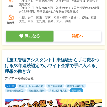
【年収例1】
年収400万円（入社3年目）※残業代は1分単位で
別途支給
年収
【年収例2】
年収500万円（入社6年目）※固定残業代は12時間
分28,896円、時間超過分は1分単位で追加支給
札幌、岩手、関東（新宿・多摩・横浜・豊洲）、愛知、福井、
大阪、島根、北九州、福岡、大分、沖縄
勤務地
気になる
詳細へ
【施工管理アシスタント】未経験から手に職をつ
ける/8年連続認定のホワイト企業で手に入れる、
理想の働き方
アイアール株式会社
正社員
既卒・社会人経験不問
第二新卒歓迎
職種未経験歓迎
業種未経験歓迎
完全週休2日制
月給25万円以上
高卒歓迎