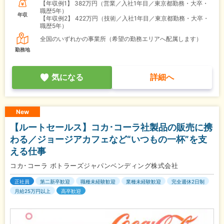
【年収例1】
382万円（営業／入社1年目／東京都勤務・大卒・
職歴5年）
年収
【年収例2】
422万円（技術／入社1年目／東京都勤務・大卒・
職歴5年）
全国のいずれかの事業所（希望の勤務エリアへ配属します）
勤務地
気になる
詳細へ
New
【ルートセールス】コカ･コーラ社製品の販売に携
わる／ジョージアカフェなど“いつもの一杯”を支
える仕事
コカ･コーラ ボトラーズジャパンベンディング株式会社
正社員
第二新卒歓迎
職種未経験歓迎
業種未経験歓迎
完全週休2日制
月給25万円以上
高卒歓迎