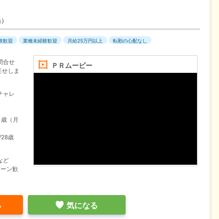
場）
験歓迎
業種未経験歓迎
月給25万円以上
転勤の心配なし
問合せ
ＰＲムービー
任せしま
チャレ
1歳（月
28歳
など
ターン歓
る
気になる