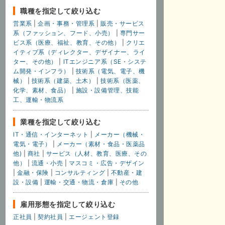
職種を指定して絞り込む
営業系
|
企画・事務・管理系
|
販売・サービス
系（ファッション、フード、小売）
|
専門サー
ビス系（医療、福祉、教育、その他）
|
クリエ
イティブ系（ディレクター、デザイナー、ライ
ター、その他）
|
ITエンジニア系（SE・システ
ム開発・インフラ）
|
技術系（電気、電子、機
械）
|
技術系（建築、土木）
|
技術系（医薬、
化学、素材、食品）
|
施設・設備管理、技能
工、運輸・物流系
業種を指定して絞り込む
IT・通信・インターネット
|
メーカー（機械・
電気・電子）
|
メーカー（素材・食品・医薬品
他)
|
商社
|
サービス（人材、教育、医療、その
他）
|
流通・小売
|
マスコミ・広告・デザイン
|
金融・保険
|
コンサルティング
|
不動産・建
設・設備
|
運輸・交通・物流・倉庫
|
その他
雇用形態を指定して絞り込む
正社員
|
契約社員
|
エージェント登録