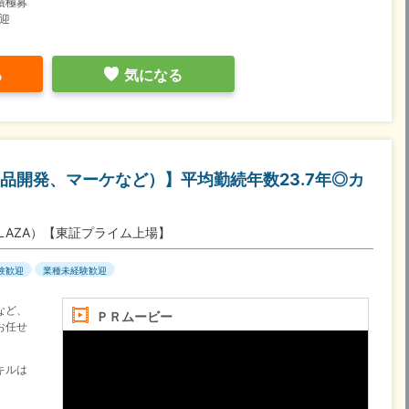
積極募
迎
る
気になる
品開発、マーケなど）】平均勤続年数23.7年◎カ
LAZA）【東証プライム上場】
験歓迎
業種未経験歓迎
など、
ＰＲムービー
お任せ
キルは