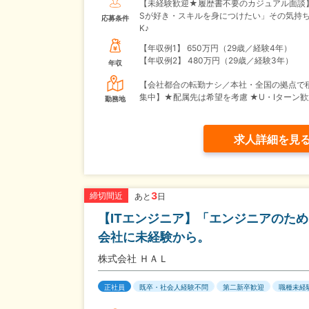
【未経験歓迎★履歴書不要のカジュアル面談
Sが好き・スキルを身につけたい」その気持ち
応募条件
K♪
【年収例1】
650万円（29歳／経験4年）
【年収例2】
480万円（29歳／経験3年）
年収
【会社都合の転勤ナシ／本社・全国の拠点で
集中】★配属先は希望を考慮 ★U・Iターン歓
勤務地
求人詳細を見
3
締切間近
あと
日
【ITエンジニア】「エンジニアのた
会社に未経験から。
株式会社 ＨＡＬ
正社員
既卒・社会人経験不問
第二新卒歓迎
職種未経