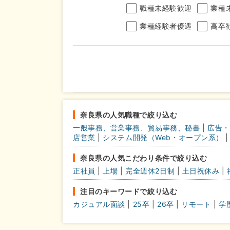
職種未経験歓迎
業種
業種経験者優遇
高卒
年収
完全週休2日制
年間休
こだわり
奈良県の人気職種で絞り込む
条件
一般事務、営業事務、貿易事務、秘書
|
広告・
土日面接OK
書類選
店営業
|
システム開発（Web・オープン系）
|
奈良県の人気こだわり条件で絞り込む
正社員
|
上場
|
完全週休2日制
|
土日祝休み
|
注目のキーワードで絞り込む
カジュアル面談
|
25卒
|
26卒
|
リモート
|
学