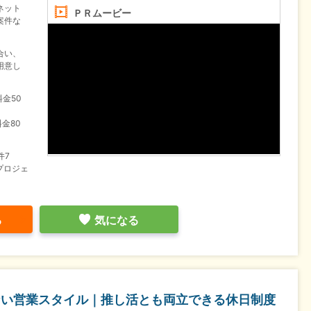
ネット
ＰＲムービー
案件な
合い、
用意し
料金50
料金80
件7
プロジェ
る
気になる
ない営業スタイル｜推し活とも両立できる休日制度