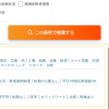
未経験歓迎
職種経験者優遇
歓迎
日120日以上
残業少なめ（1日1時間以内）
月給25万円以
宣伝・広報・IR
|
人事、総務、法務、経理
|
ルート営業、代理
考なし
マーケティング、リサーチ、分析
さらに詳しく検索したい方はこちら➤
社宅・家賃補助制度
|
転勤の心配なし
|
平日19時以降面接OK
歴不問
|
転勤なし
|
高卒
|
オフィスワーク
|
企画
|
研修あり