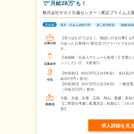
で”月給28万”も！
株式会社サカイ引越センター（東証プライム上
正社員
既卒・社会人経験不問
第二新卒歓迎
職種未経
【売り込むのではなく、相談にのる仕事】お
のあったお客様の”新生活”のアドバイスをお
仕事内容
す。
【未経験・社会人デビューも歓迎！】営業に
ンジしたい方、大歓迎◎
応募条件
【年収例1】
600万円(入社5年目) 支社長/3
給40万円＋賞与）
年収
【年収例2】
500万円(入社3年目) 一般営業/
（月給35万円＋賞与）
大阪、京都、兵庫、広島、岡山、愛媛、高知
【ご希望を考慮し配属決定｜転勤なし｜UIJ
勤務地
迎】
求人詳細を見