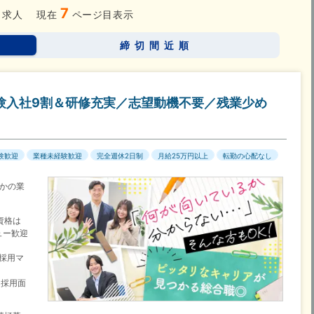
7
求人
現在
ページ目表示
締切間近順
験入社9割＆研修充実／志望動機不要／残業少め
験歓迎
業種未経験歓迎
完全週休2日制
月給25万円以上
転勤の心配なし
かの業
資格は
ュー歓迎
／採用マ
／採用面