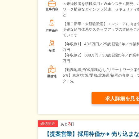
＜未経験者を積極採用＞Webシステム開発、
ワーク構築などインフラ関連、セキュリティ
仕事内容
ど
【第二新卒・未経験歓迎】エンジニアに向き
明確な給与体系やステップアップの道筋をご
応募条件
ています
【年収例1】
433万円／25歳 経験3年／作業
万円
年収
【年収例2】
688万円／30歳 経験5年／作業
万円
【勤務地選択OK/転勤なし/リモートワーク案
5％】東京/大阪/愛知/北海道/福岡の各拠点・
勤務地
クト先
求人詳細を見
3
締切間近
あと
日
【提案営業】採用枠僅か※ 売り込ま