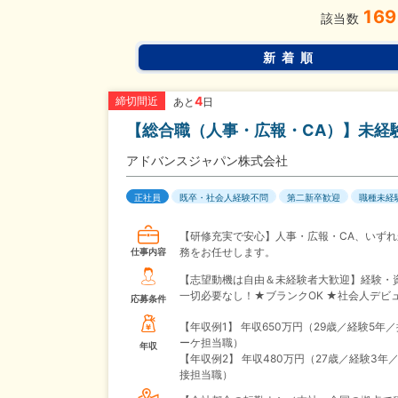
169
該当数
新着順
4
締切間近
あと
日
【総合職（人事・広報・CA）】未経
アドバンスジャパン株式会社
正社員
既卒・社会人経験不問
第二新卒歓迎
職種未経
【研修充実で安心】人事・広報・CA、いずれ
務をお任せします。
仕事内容
【志望動機は自由＆未経験者大歓迎】経験・
一切必要なし！★ブランクOK ★社会人デビ
応募条件
【年収例1】
年収650万円（29歳／経験5年
ーケ担当職）
年収
【年収例2】
年収480万円（27歳／経験3年
接担当職）