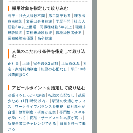
採用対象を指定して絞り込む
既卒・社会人経験不問
|
第二新卒歓迎
|
理系出
身者歓迎
|
文系出身者歓迎
|
学歴不問
|
社会人
経験3年以上優遇
|
同職種経験5年以上
|
職種未
経験歓迎
|
業種未経験歓迎
|
職種経験者優遇
|
業種経験者優遇
|
高卒歓迎
人気のこだわり条件を指定して絞り込
む
正社員
|
上場
|
完全週休2日制
|
土日祝休み
|
社
宅・家賃補助制度
|
転勤の心配なし
|
平日19時
以降面接OK
アピールポイントを指定して絞り込む
頑張りをしっかり評価
|
転勤の心配なし
|
残業
少なめ（1日1時間以内）
|
駅近の快適なオフィ
ス
|
ワークライフバランスを重視
|
福利厚生が
自慢
|
教育制度・研修が充実
|
専門性・スキル
が身につく
|
商品・サービスの知名度が高い
|
新規事業にチャレンジできる
|
裁量を持って働
ける