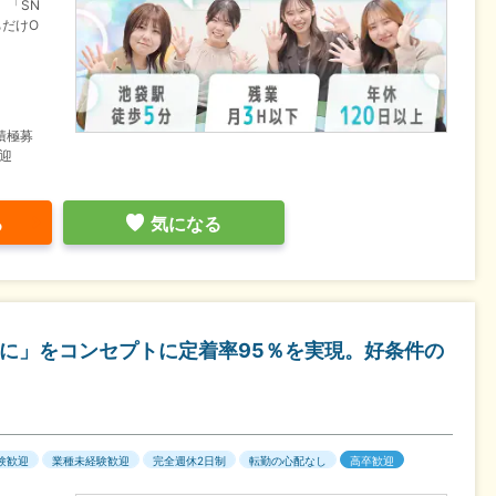
】「SN
だけO
積極募
迎
る
気になる
めに」をコンセプトに定着率95％を実現。好条件の
験歓迎
業種未経験歓迎
完全週休2日制
転勤の心配なし
高卒歓迎