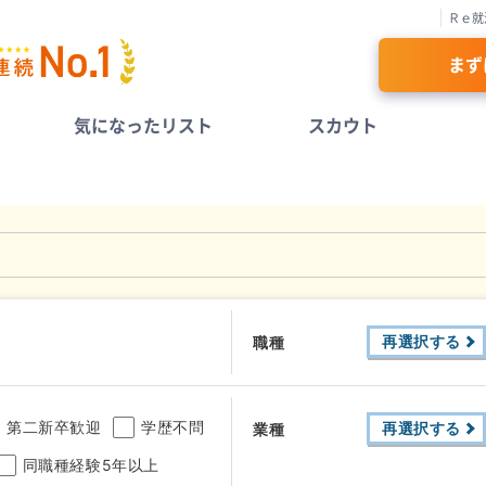
Ｒｅ就
まず
気になったリスト
スカウト
再選択する
職種
第二新卒歓迎
学歴不問
再選択する
業種
同職種経験5年以上