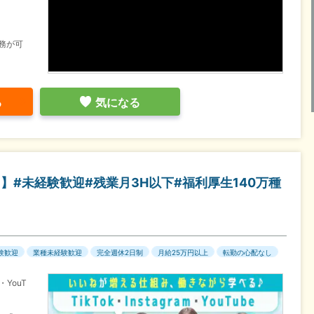
務が可
る
気になる
】#未経験歓迎#残業月3H以下#福利厚生140万種
験歓迎
業種未経験歓迎
完全週休2日制
月給25万円以上
転勤の心配なし
・YouT