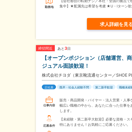
【会社都合の転勤ナシ／本社・全国の拠点で
集中】★配属先は希望を考慮 ★U・Iターン歓
勤務地
求人詳細を見
3
締切間近
あと
日
【オープンポジション（店舗運営、商
ジュアル面談歓迎！
株式会社チヨダ（東京靴流通センター／SHOE P
正社員
既卒・社会人経験不問
第二新卒歓迎
職種未経
販売・商品開発・バイヤー・法人営業・人事
幅広い職種の中から、あなたに合った仕事を
仕事内容
します。
【未経験・第二新卒大歓迎】必要な資格・ス
特にありません！お気軽にご応募ください。
応募条件