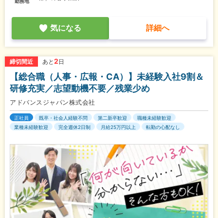
勤務地
気になる
詳細へ
2
締切間近
あと
日
【総合職（人事・広報・CA）】未経験入社9割＆
研修充実／志望動機不要／残業少め
アドバンスジャパン株式会社
正社員
既卒・社会人経験不問
第二新卒歓迎
職種未経験歓迎
業種未経験歓迎
完全週休2日制
月給25万円以上
転勤の心配なし