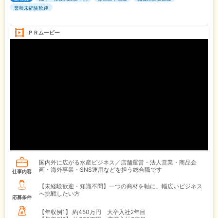
業種未経験歓迎
ＰＲムービー
国内外に広がる水産ビジネス／店舗運営・法人営業・商品企
画・海外事業・SNS運用などを担う総合職です
仕事内容
【未経験歓迎・知識不問】一つの商材を軸に、幅広いビジネス
へ挑戦したい方
応募条件
【年収例1】
約450万円 大卒入社2年目