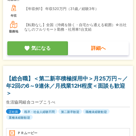
【年収例1】
年収520万円（31歳／経験3年）
年収
【転勤なし】全国（沖縄を除く・自宅から通える範囲）☆出社
なしのフルリモート勤務・社用車1台支給
勤務地
気になる
詳細へ
【総合職】＜第二新卒積極採用中＞月25万円～／
年2回の6～9連休／月残業12H程度＜面談も歓迎
＞
生活協同組合コープこうべ
正社員
既卒・社会人経験不問
第二新卒歓迎
職種未経験歓迎
業種未経験歓迎
ＰＲムービー