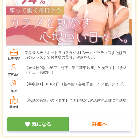
業界最大級『ホットヨガスタジオLAVA』ピラティスまたはヨ
ガのレッスンでお客様の美容と健康をサポート！
仕事内容
【未経験9割！26卒・既卒・第二新卒歓迎／学歴不問】社会人
デビューも歓迎！
応募条件
【年収例1】
610万円（基本給＋各種手当＋インセンティブ）
年収
【転勤の有無が選べます】全国各地のLAVA運営店舗にて勤務
勤務地
気になる
詳細へ