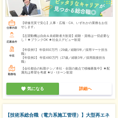
【研修充実で安心】人事・広報・CA、いずれかの業務をお任
せします。
仕事内容
【志望動機は自由＆未経験者大歓迎】経験・資格は一切必要な
し！★ブランクOK ★社会人デビュー歓迎
応募条件
【年収例1】
年収650万円（29歳／経験5年／採用マーケ担当
職）
年収
【年収例2】
年収480万円（27歳／経験3年／採用面接担当
職）
【会社都合の転勤ナシ／本社・全国の拠点で積極募集中】★配
属先は希望を考慮 ★U・Iターン歓迎
勤務地
気になる
詳細へ
【技術系総合職（電力系施工管理）】大型再エネ