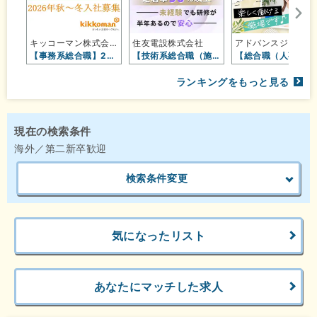
キッコーマン株式会社【東証プライム…
住友電設株式会社
アドバ
【事務系総合職】2026年秋～冬入…
【技術系総合職（施工管理）】定着率…
【総合職（
ランキングをもっと見る
現在の検索条件
海外／第二新卒歓迎
検索条件変更
気になったリスト
あなたにマッチした求人