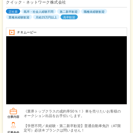
クイック・ネットワーク株式会社
正社員
既卒・社会人経験不問
第二新卒歓迎
職種未経験歓迎
業種未経験歓迎
月給25万円以上
高卒歓迎
ＰＲムービー
《業界トップクラスの成約率50％！》車を売りたいお客様の
オークション出品をお手伝いします。
仕事内容
【学歴不問／未経験・第二新卒歓迎】普通自動車免許（AT限
定可）必須☆ブランクは問いません！
応募条件