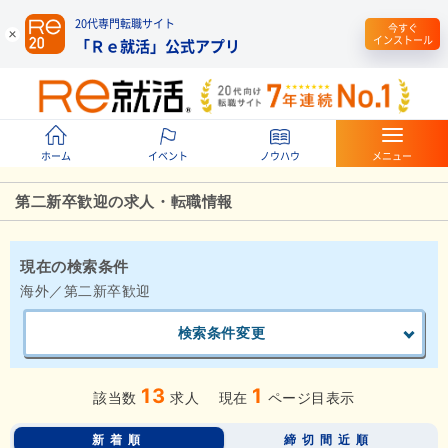
20代専門転職サイト
今すぐ
インストール
「Ｒｅ就活」公式アプリ
ホーム
イベント
ノウハウ
メニュー
第二新卒歓迎の求人・転職情報
現在の検索条件
海外／第二新卒歓迎
検索条件変更
13
1
該当数
求人
現在
ページ目表示
新着順
締切間近順