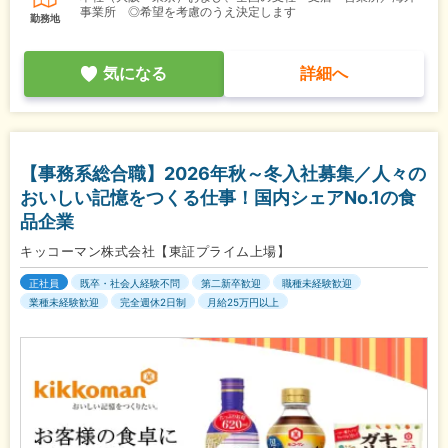
事業所 ◎希望を考慮のうえ決定します
勤務地
気になる
詳細へ
【事務系総合職】2026年秋～冬入社募集／人々の
おいしい記憶をつくる仕事！国内シェアNo.1の食
品企業
キッコーマン株式会社【東証プライム上場】
正社員
既卒・社会人経験不問
第二新卒歓迎
職種未経験歓迎
業種未経験歓迎
完全週休2日制
月給25万円以上