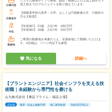
システム開発やアプリ開発、組込・制御などの上流工程から下
流工程までのプロジェクトを取り揃えています。
仕事内容
【情報系学科の高卒・大卒、もしくはIT経験者の方 ◎独学の
方も大歓迎】
応募条件
【年収例1】
23歳 入社1年 480万円
【年収例2】
26歳 入社1年 550万円
年収
ご希望の勤務地を考慮のうえ、全国各地にて勤務いただけま
す。※詳細は、ページ内以下を参照
勤務地
気になる
詳細へ
【プラントエンジニア】社会インフラを支える技
術職｜未経験から専門性を磨ける
山九株式会社【東証プライム・福証上場】
正社員
既卒・社会人経験不問
第二新卒歓迎
月給25万円以上