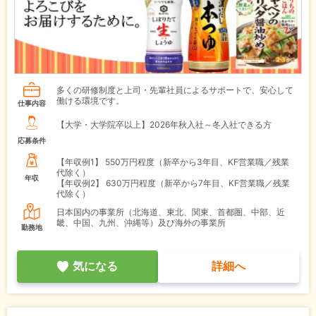
多くの研修制度と上司・先輩社員によるサポートで、安心して
働ける環境です。
仕事内容
【大学・大学院卒以上】2026年秋入社～冬入社できる方
応募条件
【年収例1】
550万円程度（新卒から3年目、KF営業職／残業
代除く）
年収
【年収例2】
630万円程度（新卒から7年目、KF営業職／残業
代除く）
日本国内の事業所（北海道、東北、関東、首都圏、中部、近
畿、中国、九州、沖縄等）及び海外の事業所
勤務地
気になる
詳細へ