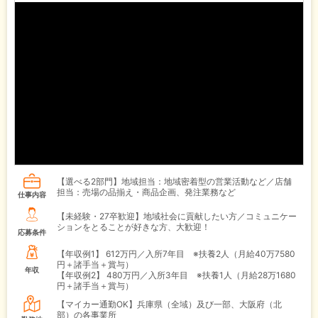
【選べる2部門】地域担当：地域密着型の営業活動など／店舗
担当：売場の品揃え・商品企画、発注業務など
仕事内容
【未経験・27卒歓迎】地域社会に貢献したい方／コミュニケー
ションをとることが好きな方、大歓迎！
応募条件
【年収例1】
612万円／入所7年目 ※扶養2人（月給40万7580
円＋諸手当＋賞与）
年収
【年収例2】
480万円／入所3年目 ※扶養1人（月給28万1680
円＋諸手当＋賞与）
【マイカー通勤OK】兵庫県（全域）及び一部、大阪府（北
部）の各事業所