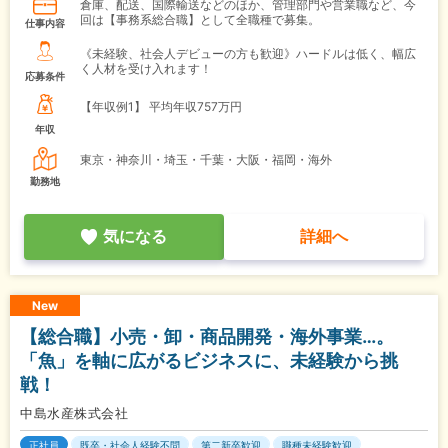
倉庫、配送、国際輸送などのほか、管理部門や営業職など、今
回は【事務系総合職】として全職種で募集。
仕事内容
《未経験、社会人デビューの方も歓迎》ハードルは低く、幅広
く人材を受け入れます！
応募条件
【年収例1】
平均年収757万円
年収
東京・神奈川・埼玉・千葉・大阪・福岡・海外
勤務地
気になる
詳細へ
New
【総合職】小売・卸・商品開発・海外事業…。
「魚」を軸に広がるビジネスに、未経験から挑
戦！
中島水産株式会社
正社員
既卒・社会人経験不問
第二新卒歓迎
職種未経験歓迎