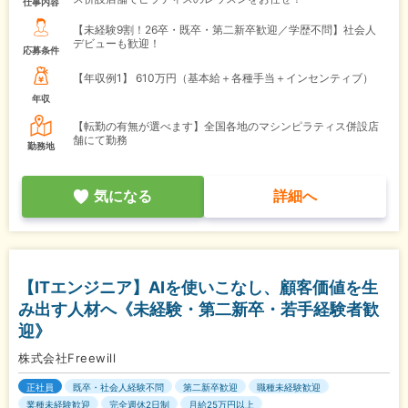
仕事内容
【未経験9割！26卒・既卒・第二新卒歓迎／学歴不問】社会人
デビューも歓迎！
応募条件
【年収例1】
610万円（基本給＋各種手当＋インセンティブ）
年収
【転勤の有無が選べます】全国各地のマシンピラティス併設店
舗にて勤務
勤務地
気になる
詳細へ
【ITエンジニア】AIを使いこなし、顧客価値を生
み出す人材へ《未経験・第二新卒・若手経験者歓
迎》
株式会社Freewill
正社員
既卒・社会人経験不問
第二新卒歓迎
職種未経験歓迎
業種未経験歓迎
完全週休2日制
月給25万円以上