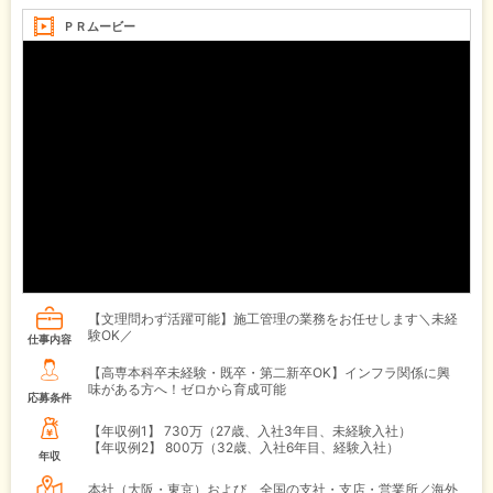
ＰＲムービー
【文理問わず活躍可能】施工管理の業務をお任せします＼未経
験OK／
仕事内容
【高専本科卒未経験・既卒・第二新卒OK】インフラ関係に興
味がある方へ！ゼロから育成可能
応募条件
【年収例1】
730万（27歳、入社3年目、未経験入社）
【年収例2】
800万（32歳、入社6年目、経験入社）
年収
本社（大阪・東京）および、全国の支社・支店・営業所／海外