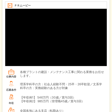
ＰＲムービー
各種プラントの建設・メンテナンス工事に関わる業務をお任せ
します。
仕事内容
理系学科卒の方：社会人経験不問・25卒・26卒歓迎／文系学
科卒の方：実務経験のある方が対象
応募条件
【年収例1】
546万円（30歳／賞与3回）
【年収例2】
985万円（管理職45歳／賞与3回）
年収
全国各地にある支店（転勤あり）