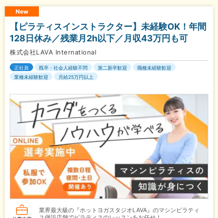
New
【ピラティスインストラクター】未経験OK！年間
128日休み／残業月2h以下／月収43万円も可
株式会社LAVA International
正社員
既卒・社会人経験不問
第二新卒歓迎
職種未経験歓迎
業種未経験歓迎
月給25万円以上
業界最大級の『ホットヨガスタジオLAVA』のマシンピラティ
ス併設店舗でピラティスのレッスンをお任せ！