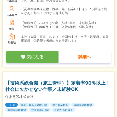
ラの「施工管理」をお任せします。
仕事内容
【高専本科卒未経験・既卒・第二新卒OK】インフラ関係に興
味がある方へ！ゼロから育成可能
応募条件
【年収例1】
730万（27歳、入社3年目、未経験入社）
【年収例2】
800万（32歳、入社6年目、経験入社）
年収
本社（大阪・東京）および、全国の支社・支店・営業所／海外
事業所 ◎希望を考慮のうえ決定します
勤務地
気になる
詳細へ
【技術系総合職（施工管理）】定着率90％以上！
社会に欠かせない仕事／未経験OK
住友電設株式会社
正社員
既卒・社会人経験不問
第二新卒歓迎
職種未経験歓迎
業種未経験歓迎
完全週休2日制
月給25万円以上