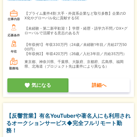
【プライム案件4割 大手・外資系企業など取引多数】企業のD
X化やグローバル化に貢献するSE
仕事内容
【未経験・第二新卒歓迎！】学歴・経歴・語学力不問／DX×グ
ローバルで活躍する意志のある方
応募条件
【年収例1】
年収330万円（24歳／未経験1年目／月給27万50
00円）
年収
【年収例2】
年収420万円（26歳／入社3年目／月給35万円）
東京都、神奈川県、千葉県、大阪府、京都府、広島県、福岡
県、北海道（プロジェクト先は案件により異なる）
勤務地
気になる
詳細へ
【反響営業】有名YouTuberや著名人にも利用され
るオークションサービス◆完全フルリモート勤
務！