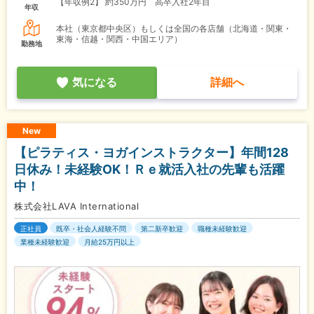
【年収例2】
約350万円 高卒入社2年目
年収
本社（東京都中央区）もしくは全国の各店舗（北海道・関東・
東海・信越・関西・中国エリア）
勤務地
気になる
詳細へ
New
【ピラティス・ヨガインストラクター】年間128
日休み！未経験OK！Ｒｅ就活入社の先輩も活躍
中！
株式会社LAVA International
正社員
既卒・社会人経験不問
第二新卒歓迎
職種未経験歓迎
業種未経験歓迎
月給25万円以上