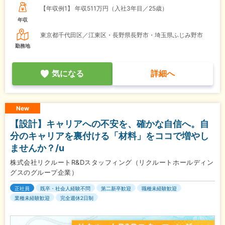
【年収例1】
年収511万円（入社3年目／25歳）
年収
東京都千代田区／江東区・長野県長野市・埼玉県ふじみ野市
勤務地
気になる
詳細へ
New
【設計】キャリアへの不安を、確かな自信へ。自
分のキャリアを裏付ける「材料」をココで増やし
ませんか？/u
株式会社リクルートR&Dスタッフィング（リクルートホールディン
グスのグループ企業）
正社員
既卒・社会人経験不問
第二新卒歓迎
職種未経験歓迎
業種未経験歓迎
完全週休2日制