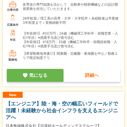
各専攻の専門知識を活かして、自動車や精密機械などの設計開
発業務を担当していただきます。
仕事内容
26卒歓迎／理工系の高専・大学・大学院卒＜未経験者は卒業後
3年程度まで＞実務経験不問
応募条件
【年収例1】
400万円：24歳（機械理工学科卒・前職営業・入
社1年目）※残業手当及び賞与含む
年収
【年収例2】
418万円：25歳（機械工学科卒・前職技術職・入
社1年目）※残業手当及び賞与含む
【希望勤務地考慮◎】関東圏・近畿圏・東海圏を中心／勤務エ
リア限定制度アリ
勤務地
気になる
詳細へ
New
【エンジニア】陸・海・空の幅広いフィールドで
活躍！未経験から社会インフラを支えるエンジニ
アへ
日本無線株式会社【日清紡ホールディングスグループ】