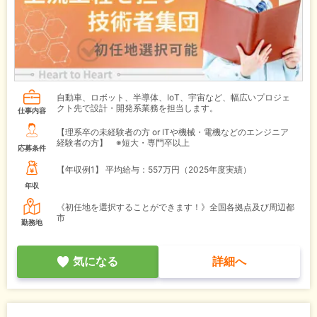
自動車、ロボット、半導体、IoT、宇宙など、幅広いプロジェ
クト先で設計・開発系業務を担当します。
仕事内容
【理系卒の未経験者の方 or ITや機械・電機などのエンジニア
経験者の方】 ※短大・専門卒以上
応募条件
【年収例1】
平均給与：557万円（2025年度実績）
年収
《初任地を選択することができます！》全国各拠点及び周辺都
市
勤務地
気になる
詳細へ