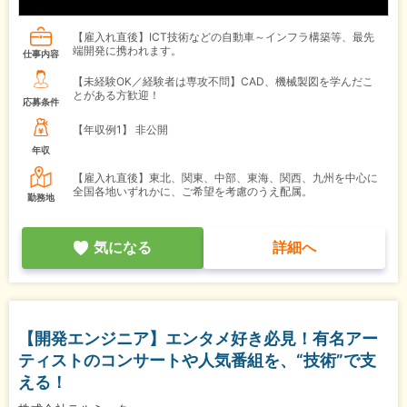
【雇入れ直後】ICT技術などの自動車～インフラ構築等、最先
端開発に携われます。
仕事内容
【未経験OK／経験者は専攻不問】CAD、機械製図を学んだこ
とがある方歓迎！
応募条件
【年収例1】
非公開
年収
【雇入れ直後】東北、関東、中部、東海、関西、九州を中心に
全国各地いずれかに、ご希望を考慮のうえ配属。
勤務地
気になる
詳細へ
【開発エンジニア】エンタメ好き必見！有名アー
ティストのコンサートや人気番組を、“技術”で支
える！