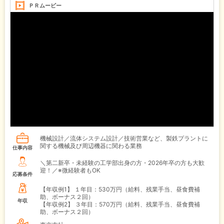
ＰＲムービー
機械設計／流体システム設計／技術営業など、製鉄プラントに
関する機械及び周辺機器に関わる業務
仕事内容
＼第二新卒・未経験の工学部出身の方・2026年卒の方も大歓
迎！／※微経験者もOK
応募条件
【年収例1】
１年目：530万円（給料、残業手当、昼食費補
助、ボーナス２回）
年収
【年収例2】
３年目：570万円（給料、残業手当、昼食費補
助、ボーナス２回）