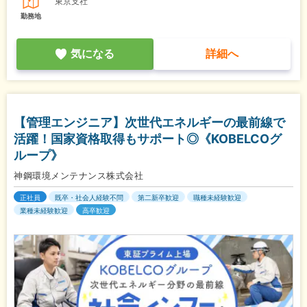
東京支社
勤務地
気になる
詳細へ
【管理エンジニア】次世代エネルギーの最前線で
活躍！国家資格取得もサポート◎《KOBELCOグ
ループ》
神鋼環境メンテナンス株式会社
正社員
既卒・社会人経験不問
第二新卒歓迎
職種未経験歓迎
業種未経験歓迎
高卒歓迎