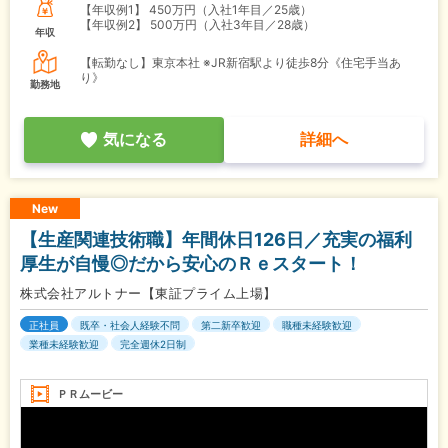
【年収例1】
450万円（入社1年目／25歳）
【年収例2】
500万円（入社3年目／28歳）
年収
【転勤なし】東京本社 ※JR新宿駅より徒歩8分《住宅手当あ
り》
勤務地
気になる
詳細へ
New
【生産関連技術職】年間休日126日／充実の福利
厚生が自慢◎だから安心のＲｅスタート！
株式会社アルトナー【東証プライム上場】
正社員
既卒・社会人経験不問
第二新卒歓迎
職種未経験歓迎
業種未経験歓迎
完全週休2日制
ＰＲムービー