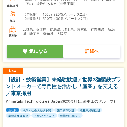
ニアのご経験がある方（年数不問）
応募条件
【年収例1】
450万（25歳／ボーナス2回）
【年収例2】
500万（30歳／ボーナス2回）
年収
宮城県、栃木県、群馬県、埼玉県、東京都、神奈川県、新潟
県、静岡県、愛知県、大阪府
勤務地
気になる
詳細へ
New
【設計・技術営業】未経験歓迎／世界3強製鉄プラ
ントメーカーで専門性を活かし「産業」を支える
／東京採用
Primetals Technologies Japan株式会社(三菱重工のグループ)
正社員
既卒・社会人経験不問
第二新卒歓迎
職種未経験歓迎
業種未経験歓迎
月給25万円以上
転勤の心配なし