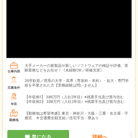
大手メーカーの新製品や新しいソフトウェアの検証や評価、実
験業務などをお任せ！《未経験OK／研修充実》
仕事内容
26卒歓迎／理系の大学・高専（専攻科・本科）・短大・専門学
校を卒業された方【実務経験は問いません】
応募条件
【年収例1】
386万円（入社2年目）※残業手当及び賞与含む
【年収例2】
398万円（入社2年目）※残業手当及び賞与含む
年収
【勤務地は希望考慮】東京・神奈川・大阪・三重・名古屋・宇
都宮 ☆交通費全額支給／住宅手当・寮あり
勤務地
気になる
詳細へ