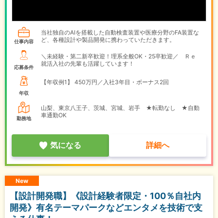
当社独自のAIを搭載した自動検査装置や医療分野のFA装置な
ど、各種設計や製品開発に携わっていただきます。
仕事内容
＼未経験・第二新卒歓迎！理系全般OK・25卒歓迎／ Ｒｅ
就活入社の先輩も活躍しています！
応募条件
【年収例1】
450万円／入社3年目・ボーナス2回
年収
山梨、東京八王子、茨城、宮城、岩手 ★転勤なし ★自動
車通勤OK
勤務地
気になる
詳細へ
New
【設計開発職】《設計経験者限定・100％自社内
開発》有名テーマパークなどエンタメを技術で支