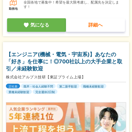
全国各地で募集中！希望を最大限考慮し、配属先を決定しま
す！
勤務地
気になる
詳細へ
【エンジニア(機械・電気・宇宙系)】あなたの
「好き」を仕事に！◎700社以上の大手企業と取
引／未経験歓迎
株式会社アルプス技研【東証プライム上場】
正社員
既卒・社会人経験不問
第二新卒歓迎
職種未経験歓迎
業種未経験歓迎
完全週休2日制