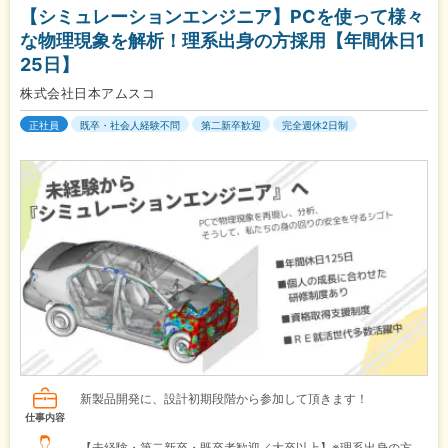
【シミュレーションエンジニア】PCを使って様々
な物理現象を解析！理系出身の方採用【年間休日1
25日】
株式会社日本アムスコ
正社員
既卒・社会人経験不問
第二新卒歓迎
完全週休2日制
新製品開発に、設計初期段階から参加して頂きます！
仕事内容
【未経験・第二新卒・既卒者歓迎／大卒以上】※理系出身の方