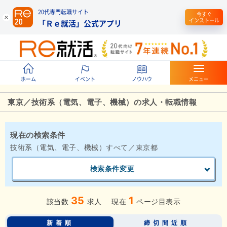
20代専門転職サイト
今すぐ
インストール
「Ｒｅ就活」公式アプリ
ホーム
イベント
ノウハウ
メニュー
東京／技術系（電気、電子、機械）の求人・転職情報
現在の検索条件
技術系（電気、電子、機械）すべて／東京都
検索条件変更
35
1
該当数
求人
現在
ページ目表示
新着順
締切間近順