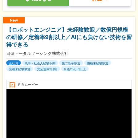
New
【ロボットエンジニア】未経験歓迎／数億円規模
の研修／定着率9割以上／AIにも負けない技術を習
得できる
日研トータルソーシング株式会社
正社員
既卒・社会人経験不問
第二新卒歓迎
職種未経験歓迎
業種未経験歓迎
完全週休2日制
月給25万円以上
ＰＲムービー