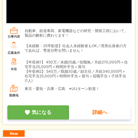
自動車、鉄道車両、家電機器などの研究・開発工程において、
製品の解析に携わります！
仕事内容
【未経験・25卒歓迎】社会人未経験者もOK／理系出身者の方
であれば、専攻分野を問いません！
応募条件
【年収例1】
450万／未婚25歳／役職無／月給270,000円＋住
宅手当25,000円＋時間外手当＋賞与
年収
【年収例2】
540万／既婚30歳／副主任／月給340,000円＋
住宅手当25,000円＋時間外手当＋賞与＋役職手当＋子供手当
(1人)
東京・愛知・兵庫・広島 ※UIJターン歓迎！
勤務地
気になる
詳細へ
New