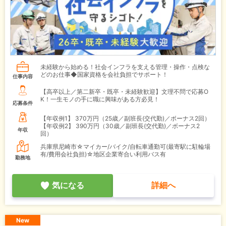
未経験から始める！社会インフラを支える管理・操作・点検な
どのお仕事◆国家資格を会社負担でサポート！
仕事内容
【高卒以上／第二新卒・既卒・未経験歓迎】文理不問で応募O
K！一生モノの手に職に興味がある方必見！
応募条件
【年収例1】
370万円（25歳／副班長(交代勤)／ボーナス2回）
【年収例2】
390万円（30歳／副班長(交代勤)／ボーナス2
年収
回）
兵庫県尼崎市☆マイカー/バイク/自転車通勤可(最寄駅に駐輪場
有/費用会社負担)☆地区企業寄合い利用バス有
勤務地
気になる
詳細へ
New