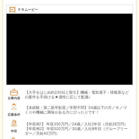
ＰＲムービー
【大手をはじめ約230社と取引】機械・電気電子・情報系など
の案件を手掛ける★適性に応じて配属♪
仕事内容
【未経験・第二新卒歓迎／学歴不問】34歳以下の方／モノづ
くりや機械に興味がある方にぴったりです！
応募条件
【年収例1】
年収350万円／24歳／入社2年目（月給26万円）
【年収例2】
年収520万円／30歳／入社8年目（グループリー
年収
ダー／月給40万円）