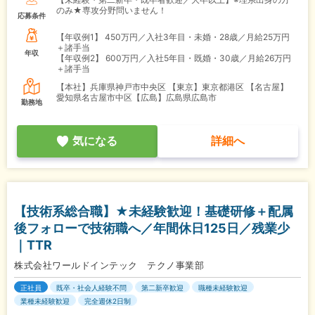
のみ★専攻分野問いません！
応募条件
【年収例1】
450万円／入社3年目・未婚・28歳／月給25万円
＋諸手当
年収
【年収例2】
600万円／入社5年目・既婚・30歳／月給26万円
＋諸手当
【本社】兵庫県神戸市中央区 【東京】東京都港区 【名古屋】
愛知県名古屋市中区【広島】広島県広島市
勤務地
気になる
詳細へ
【技術系総合職】★未経験歓迎！基礎研修＋配属
後フォローで技術職へ／年間休日125日／残業少
｜TTR
株式会社ワールドインテック テクノ事業部
正社員
既卒・社会人経験不問
第二新卒歓迎
職種未経験歓迎
業種未経験歓迎
完全週休2日制