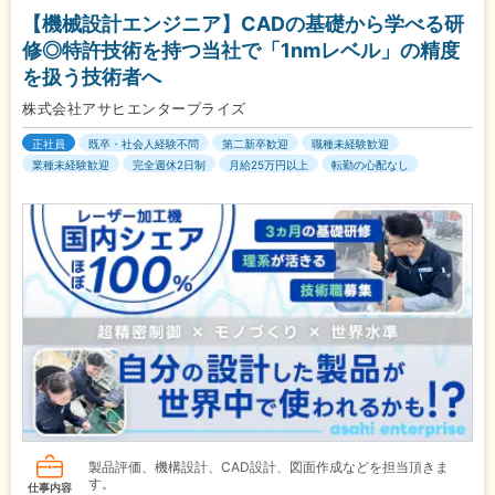
【機械設計エンジニア】CADの基礎から学べる研
修◎特許技術を持つ当社で「1nmレベル」の精度
を扱う技術者へ
株式会社アサヒエンタープライズ
正社員
既卒・社会人経験不問
第二新卒歓迎
職種未経験歓迎
業種未経験歓迎
完全週休2日制
月給25万円以上
転勤の心配なし
製品評価、機構設計、CAD設計、図面作成などを担当頂きま
す。
仕事内容