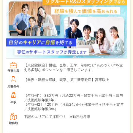
【未経験歓迎】機械、金型、工学、制御など“ものづくり”を支
える多彩なポジションをご用意しています。
仕事内容
【業界・職種未経験、既卒、第二新卒歓迎】高卒以上
応募条件
【年収例1】
380万円（月給22万円＋残業手当＋諸手当＋賞与
／技術経験年数1年）
年収
【年収例2】
420万円（月給24万円＋残業手当＋諸手当＋賞与
／技術経験年数3年）
下記のエリアにて採用中！ ※勤務地考慮
勤務地