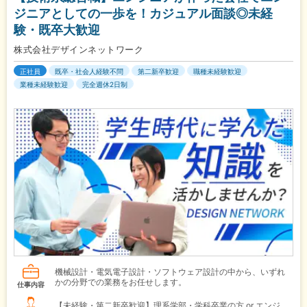
ジニアとしての一歩を！カジュアル面談◎未経
験・既卒大歓迎
株式会社デザインネットワーク
正社員
既卒・社会人経験不問
第二新卒歓迎
職種未経験歓迎
業種未経験歓迎
完全週休2日制
機械設計・電気電子設計・ソフトウェア設計の中から、いずれ
かの分野での業務をお任せします。
仕事内容
【未経験・第二新卒歓迎】理系学部・学科卒業の方 or エンジ