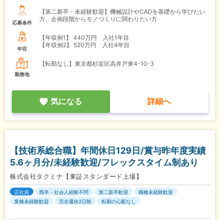
【第二新卒・未経験歓迎】機械設計やCADを基礎から学びたい
方、企画段階からモノづくりに関わりたい方
応募条件
【年収例1】
440万円 入社1年目
【年収例2】
520万円 入社4年目
年収
【転勤なし】東京都杉並区高井戸東4-10-3
勤務地
気になる
詳細へ
【技術系総合職】年間休日129日/賞与昨年度実績
5.6ヶ月分/未経験歓迎/フレックスタイム制あり
株式会社タクミナ【東証スタンダード上場】
正社員
既卒・社会人経験不問
第二新卒歓迎
職種未経験歓迎
業種未経験歓迎
完全週休2日制
転勤の心配なし