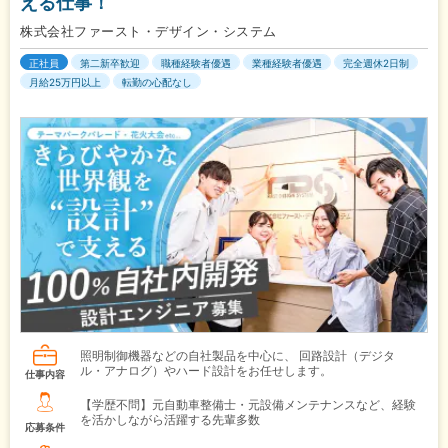
える仕事！
株式会社ファースト・デザイン・システム
正社員
第二新卒歓迎
職種経験者優遇
業種経験者優遇
完全週休2日制
月給25万円以上
転勤の心配なし
照明制御機器などの自社製品を中心に、 回路設計（デジタ
ル・アナログ）やハード設計をお任せします。
仕事内容
【学歴不問】元自動車整備士・元設備メンテナンスなど、経験
を活かしながら活躍する先輩多数
応募条件