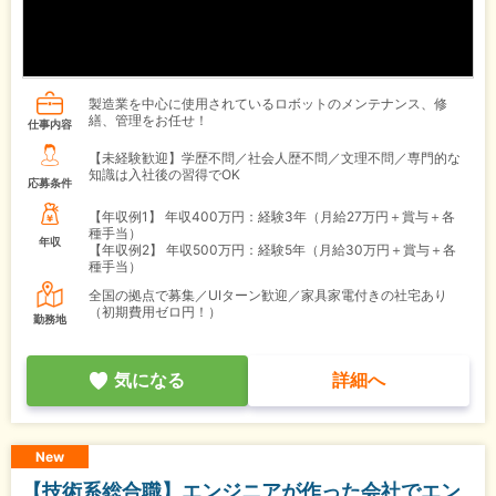
製造業を中心に使用されているロボットのメンテナンス、修
繕、管理をお任せ！
仕事内容
【未経験歓迎】学歴不問／社会人歴不問／文理不問／専門的な
知識は入社後の習得でOK
応募条件
【年収例1】
年収400万円：経験3年（月給27万円＋賞与＋各
種手当）
年収
【年収例2】
年収500万円：経験5年（月給30万円＋賞与＋各
種手当）
全国の拠点で募集／UIターン歓迎／家具家電付きの社宅あり
（初期費用ゼロ円！）
勤務地
気になる
詳細へ
New
【技術系総合職】エンジニアが作った会社でエン