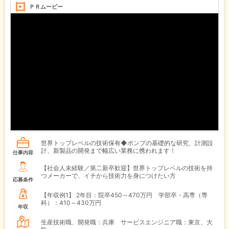
ＰＲムービー
世界トップレベルの技術保有◆ポンプの基礎的な研究、計測設
計、新製品の開発まで幅広い業務に携われます！
仕事内容
【社会人未経験／第二新卒歓迎】世界トップレベルの技術を持
つメーカーで、イチから技術力を身につけたい方
応募条件
【年収例1】
2年目：院卒450～470万円 学部卒・高専（専
科）：410～430万円
年収
生産技術職、開発職：兵庫 サービスエンジニア職：東京、大