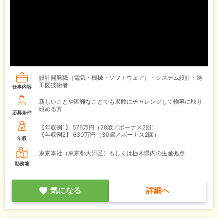
設計開発職（電気・機械・ソフトウェア）・システム設計・施
工図技術者
仕事内容
新しいことや困難なことでも果敢にチャレンジして物事に取り
組める方
応募条件
【年収例1】
576万円（28歳／ボーナス2回）
【年収例2】
630万円（30歳／ボーナス2回）
年収
東京本社（東京都大田区）もしくは栃木県内の生産拠点
勤務地
気になる
詳細へ