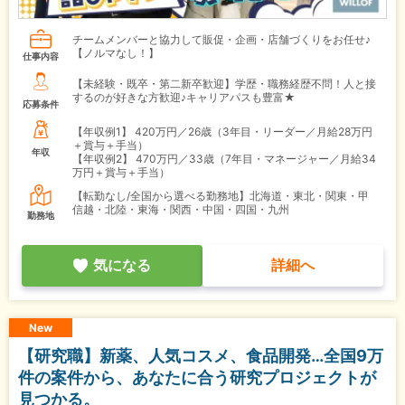
チームメンバーと協力して販促・企画・店舗づくりをお任せ♪
【ノルマなし！】
仕事内容
【未経験・既卒・第二新卒歓迎】学歴・職務経歴不問！人と接
するのが好きな方歓迎♪キャリアパスも豊富★
応募条件
【年収例1】
420万円／26歳（3年目・リーダー／月給28万円
＋賞与＋手当）
年収
【年収例2】
470万円／33歳（7年目・マネージャー／月給34
万円＋賞与＋手当）
【転勤なし/全国から選べる勤務地】北海道・東北・関東・甲
信越・北陸・東海・関西・中国・四国・九州
勤務地
気になる
詳細へ
New
【研究職】新薬、人気コスメ、食品開発…全国9万
件の案件から、あなたに合う研究プロジェクトが
見つかる。