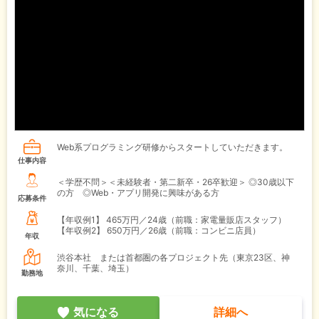
Web系プログラミング研修からスタートしていただきます。
仕事内容
＜学歴不問＞＜未経験者・第二新卒・26卒歓迎＞ ◎30歳以下
の方 ◎Web・アプリ開発に興味がある方
応募条件
【年収例1】
465万円／24歳（前職：家電量販店スタッフ）
【年収例2】
650万円／26歳（前職：コンビニ店員）
年収
渋谷本社 または首都圏の各プロジェクト先（東京23区、神
奈川、千葉、埼玉）
勤務地
気になる
詳細へ