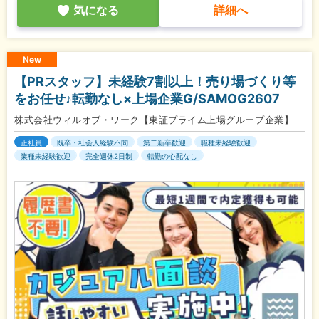
気になる
詳細へ
New
【PRスタッフ】未経験7割以上！売り場づくり等
をお任せ♪転勤なし×上場企業G/SAMOG2607
株式会社ウィルオブ・ワーク【東証プライム上場グループ企業】
正社員
既卒・社会人経験不問
第二新卒歓迎
職種未経験歓迎
業種未経験歓迎
完全週休2日制
転勤の心配なし