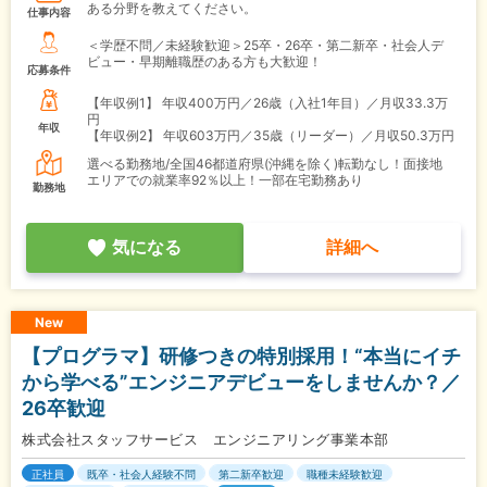
ある分野を教えてください。
仕事内容
＜学歴不問／未経験歓迎＞25卒・26卒・第二新卒・社会人デ
ビュー・早期離職歴のある方も大歓迎！
応募条件
【年収例1】
年収400万円／26歳（入社1年目）／月収33.3万
円
年収
【年収例2】
年収603万円／35歳（リーダー）／月収50.3万円
選べる勤務地/全国46都道府県(沖縄を除く)転勤なし！面接地
エリアでの就業率92％以上！一部在宅勤務あり
勤務地
気になる
詳細へ
New
【プログラマ】研修つきの特別採用！“本当にイチ
から学べる”エンジニアデビューをしませんか？／
26卒歓迎
株式会社スタッフサービス エンジニアリング事業本部
正社員
既卒・社会人経験不問
第二新卒歓迎
職種未経験歓迎