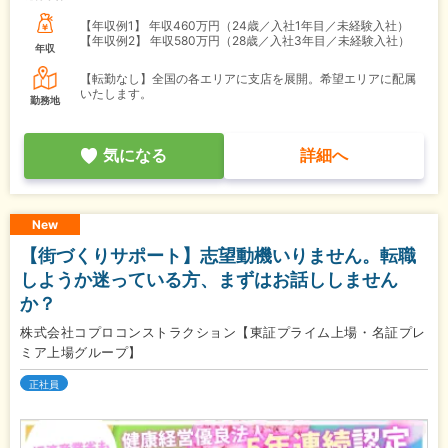
【年収例1】
年収460万円（24歳／入社1年目／未経験入社）
【年収例2】
年収580万円（28歳／入社3年目／未経験入社）
年収
【転勤なし】全国の各エリアに支店を展開。希望エリアに配属
いたします。
勤務地
気になる
詳細へ
New
【街づくりサポート】志望動機いりません。転職
しようか迷っている方、まずはお話ししません
か？
株式会社コプロコンストラクション【東証プライム上場・名証プレ
ミア上場グループ】
正社員