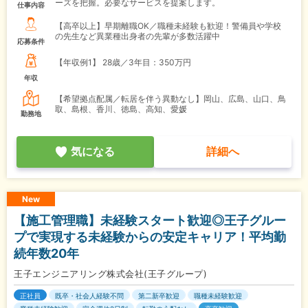
ーズを把握。必要なサービスを提案します。
仕事内容
【高卒以上】早期離職OK／職種未経験も歓迎！警備員や学校
の先生など異業種出身者の先輩が多数活躍中
応募条件
【年収例1】
28歳／3年目：350万円
年収
【希望拠点配属／転居を伴う異動なし】岡山、広島、山口、鳥
取、島根、香川、徳島、高知、愛媛
勤務地
気になる
詳細へ
New
【施工管理職】未経験スタート歓迎◎王子グルー
プで実現する未経験からの安定キャリア！平均勤
続年数20年
王子エンジニアリング株式会社(王子グループ)
正社員
既卒・社会人経験不問
第二新卒歓迎
職種未経験歓迎