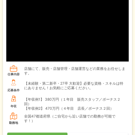
店舗にて、販売・店舗管理・店舗運営などの業務をお任せしま
す。
仕事内容
【未経験・第二新卒・27卒 大歓迎】必要な資格・スキルは特
にありません！お気軽にご応募ください。
応募条件
【年収例1】
380万円（１年目 販売スタッフ／ボーナス２
回）
年収
【年収例2】
470万円（４年目 店長／ボーナス２回）
全国47都道府県（ご自宅から近い店舗での勤務が可能で
す！）
勤務地