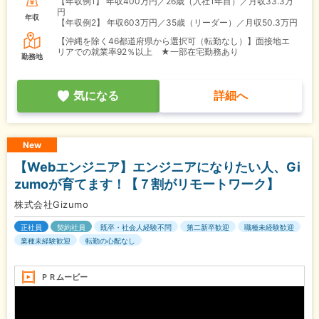
【年収例1】
年収400万円／26歳（入社1年目）／月収33.3万
円
年収
【年収例2】
年収603万円／35歳（リーダー）／月収50.3万円
【沖縄を除く46都道府県から選択可（転勤なし）】面接地エ
リアでの就業率92％以上 ★一部在宅勤務あり
勤務地
気になる
詳細へ
New
【Webエンジニア】エンジニアになりたい人、Gi
zumoが育てます！【７割がリモートワーク】
株式会社Gizumo
正社員
契約社員
既卒・社会人経験不問
第二新卒歓迎
職種未経験歓迎
業種未経験歓迎
転勤の心配なし
ＰＲムービー