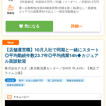
年収
【年収例2】
年収603万円／35歳（リーダー）／月収50.3万円
選べる勤務地/全国46都道府県(沖縄を除く)転勤なし！面接地
エリアでの就業率92％以上！一部在宅勤務あり
勤務地
気になる
詳細へ
New
【店舗運営職】10月入社で同期と一緒にスタート
◎平均勤続年数23.7年◎平均残業14h◆カジュア
ル面談歓迎
株式会社チヨダ（東京靴流通センター／SHOE PLAZA）【東証プ
ライム上場】
正社員
既卒・社会人経験不問
第二新卒歓迎
職種未経験歓迎
業種未経験歓迎
ＰＲムービー