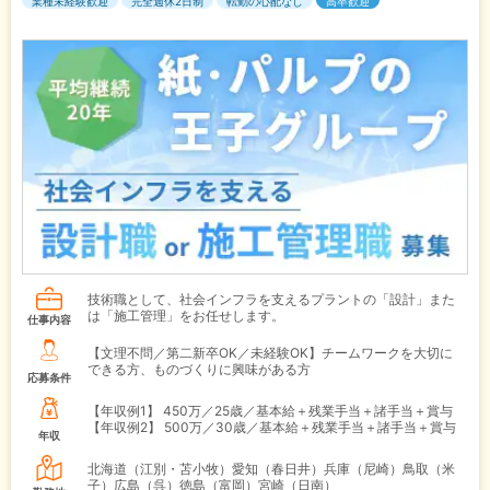
業種未経験歓迎
完全週休2日制
転勤の心配なし
高卒歓迎
技術職として、社会インフラを支えるプラントの「設計」また
は「施工管理」をお任せします。
仕事内容
【文理不問／第二新卒OK／未経験OK】チームワークを大切に
できる方、ものづくりに興味がある方
応募条件
【年収例1】
450万／25歳／基本給＋残業手当＋諸手当＋賞与
【年収例2】
500万／30歳／基本給＋残業手当＋諸手当＋賞与
年収
北海道（江別・苫小牧）愛知（春日井）兵庫（尼崎）鳥取（米
子）広島（呉）徳島（富岡）宮崎（日南）