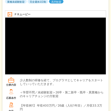
業種未経験歓迎
完全週休2日制
高卒歓迎
ＰＲムービー
少人数制の研修を経て、プログラマとしてキャリアをスタート
していっていただきます。
仕事内容
＜学歴不問／未経験歓迎＞26卒・第二新卒・既卒・異業種から
のキャリアチェンジの方歓迎
応募条件
【年収例1】
年収400万円／26歳（入社1年目）／月収33.3万
円