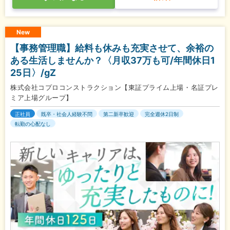
New
【事務管理職】給料も休みも充実させて、余裕の
ある生活しませんか？〈月収37万も可/年間休日1
25日〉/gZ
株式会社コプロコンストラクション【東証プライム上場・名証プレ
ミア上場グループ】
正社員
既卒・社会人経験不問
第二新卒歓迎
完全週休2日制
転勤の心配なし