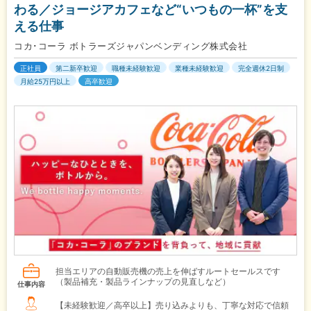
わる／ジョージアカフェなど“いつもの一杯”を支
える仕事
コカ･コーラ ボトラーズジャパンベンディング株式会社
正社員
第二新卒歓迎
職種未経験歓迎
業種未経験歓迎
完全週休2日制
月給25万円以上
高卒歓迎
担当エリアの自動販売機の売上を伸ばすルートセールスです
（製品補充・製品ラインナップの見直しなど）
仕事内容
【未経験歓迎／高卒以上】売り込みよりも、丁寧な対応で信頼