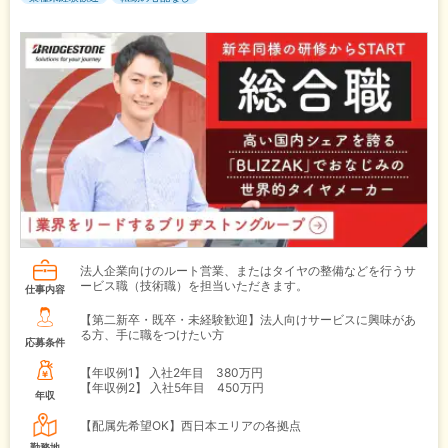
法人企業向けのルート営業、またはタイヤの整備などを行うサ
ービス職（技術職）を担当いただきます。
仕事内容
【第二新卒・既卒・未経験歓迎】法人向けサービスに興味があ
る方、手に職をつけたい方
応募条件
【年収例1】
入社2年目 380万円
【年収例2】
入社5年目 450万円
年収
【配属先希望OK】西日本エリアの各拠点
勤務地