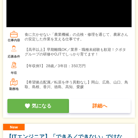
食に欠かせない「農業機械」の点検・修理を通じて、農家さん
の安定した作業を支える仕事です。
仕事内容
【高卒以上】早期離職OK／業界・職種未経験も歓迎！クボタ
グループの研修やOJTでしっかり育てます！
応募条件
【年収例1】
28歳／3年目：350万円
年収
【希望拠点配属／転居を伴う異動なし】岡山、広島、山口、鳥
取、島根、香川、徳島、高知、愛媛
勤務地
気になる
詳細へ
New
【ITエンジニア】「できる／できない」ではな