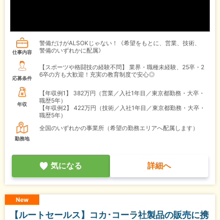
警備だけがALSOKじゃない！《希望をもとに、営業、技術、
警備のいずれかに配属》
仕事内容
【スポーツや格闘技の経験不問】 業界・職種未経験、25卒・2
6卒の方も大歓迎！充実の教育制度で安心◎
応募条件
【年収例1】
382万円（営業／入社1年目／東京都勤務・大卒・
職歴5年）
年収
【年収例2】
422万円（技術／入社1年目／東京都勤務・大卒・
職歴5年）
全国のいずれかの事業所（希望の勤務エリアへ配属します）
勤務地
気になる
詳細へ
New
【ルートセールス】コカ･コーラ社製品の販売に携