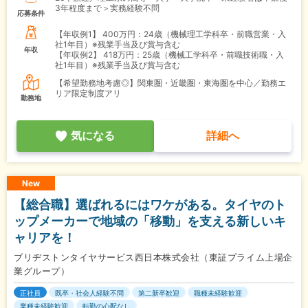
3年程度まで＞実務経験不問
応募条件
【年収例1】
400万円：24歳（機械理工学科卒・前職営業・入
社1年目）※残業手当及び賞与含む
年収
【年収例2】
418万円：25歳（機械工学科卒・前職技術職・入
社1年目）※残業手当及び賞与含む
【希望勤務地考慮◎】関東圏・近畿圏・東海圏を中心／勤務エ
リア限定制度アリ
勤務地
気になる
詳細へ
New
【総合職】選ばれるにはワケがある。タイヤのト
ップメーカーで地域の「移動」を支える新しいキ
ャリアを！
ブリヂストンタイヤサービス西日本株式会社（東証プライム上場企
業グループ）
正社員
既卒・社会人経験不問
第二新卒歓迎
職種未経験歓迎
業種未経験歓迎
転勤の心配なし