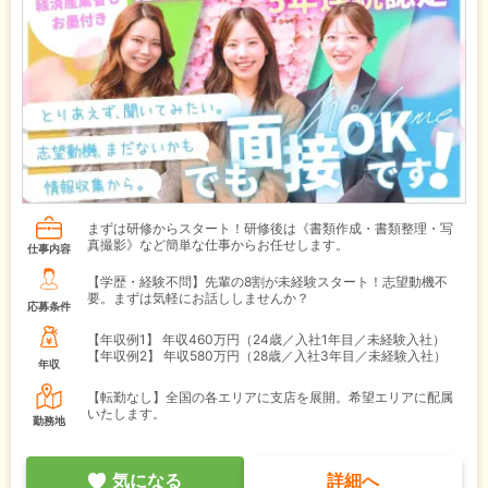
まずは研修からスタート！研修後は《書類作成・書類整理・写
真撮影》など簡単な仕事からお任せします。
仕事内容
【学歴・経験不問】先輩の8割が未経験スタート！志望動機不
要。まずは気軽にお話ししませんか？
応募条件
【年収例1】
年収460万円（24歳／入社1年目／未経験入社）
【年収例2】
年収580万円（28歳／入社3年目／未経験入社）
年収
【転勤なし】全国の各エリアに支店を展開。希望エリアに配属
いたします。
勤務地
気になる
詳細へ