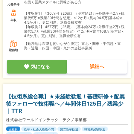
を築く営業スタイルに興味がある方
応募条件
【年収例1】
430万円（20歳）（基本給21万+外勤手当2万+残
業代5万 ※残業30時間を想定）×12か月+賞与94.5万(基本給×
年収
4.5か月) 。更に別途、退職金積立有
【年収例2】
457万円（25歳）（基本給24万+外勤手当2万+残
業代5.7万 ※残業30時間を想定）×12か月+賞与108万(基本給×
4.5か月)。更に別途、退職金積立有
【勤務地は希望を伺いながら決定】東北・関東・甲信越・東
海・近畿・四国・中国・九州の当社事業所
勤務地
気になる
詳細へ
【技術系総合職】★未経験歓迎！基礎研修＋配属
後フォローで技術職へ／年間休日125日／残業少
｜TTR
株式会社ワールドインテック テクノ事業部
正社員
既卒・社会人経験不問
第二新卒歓迎
職種未経験歓迎