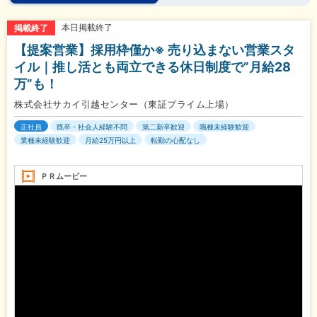
本日掲載終了
掲載終了
【提案営業】採用枠僅か※ 売り込まない営業スタ
イル｜推し活とも両立できる休日制度で”月給28
万”も！
株式会社サカイ引越センター（東証プライム上場）
正社員
既卒・社会人経験不問
第二新卒歓迎
職種未経験歓迎
業種未経験歓迎
月給25万円以上
転勤の心配なし
ＰＲムービー