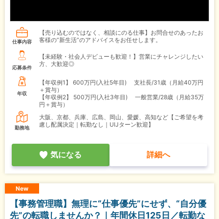
【売り込むのではなく、相談にのる仕事】お問合せのあったお
客様の”新生活”のアドバイスをお任せします。
仕事内容
【未経験・社会人デビューも歓迎！】営業にチャレンジしたい
方、大歓迎◎
応募条件
【年収例1】
600万円(入社5年目) 支社長/31歳（月給40万円
＋賞与）
年収
【年収例2】
500万円(入社3年目) 一般営業/28歳（月給35万
円＋賞与）
大阪、京都、兵庫、広島、岡山、愛媛、高知など【ご希望を考
慮し配属決定｜転勤なし｜UIJターン歓迎】
勤務地
気になる
詳細へ
New
【事務管理職】無理に“仕事優先”にせず、“自分優
先”の転職しませんか？｜年間休日125日／転勤な