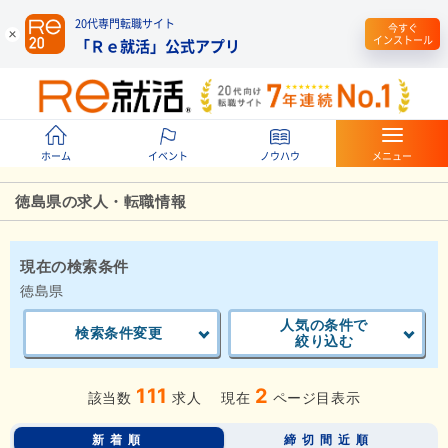
20代専門転職サイト
今すぐ
インストール
「Ｒｅ就活」公式アプリ
ホーム
イベント
ノウハウ
メニュー
徳島県の求人・転職情報
現在の検索条件
徳島県
人気の条件で
検索条件変更
絞り込む
111
2
該当数
求人
現在
ページ目表示
新着順
締切間近順