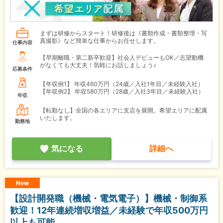
まずは研修からスタート！研修後は《書類作成・書類整理・写
真撮影》など簡単な仕事からお任せします。
仕事内容
【早期離職・第二新卒歓迎】社会人デビューもOK／志望動機
がなくても大丈夫！気軽にお話しましょう♪
応募条件
【年収例1】
年収460万円（24歳／入社1年目／未経験入社）
【年収例2】
年収580万円（28歳／入社3年目／未経験入社）
年収
【転勤なし】全国の各エリアに支店を展開。希望エリアに配属
いたします。
勤務地
気になる
詳細へ
New
【設計開発職（機械・電気電子）】機械・制御系
歓迎！12年連続増収増益／未経験で年収500万円
以上も可能