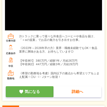
2tトラックに乗って様々な外食店へコーヒーや食品を届け、
「＋αの提案」でお店の魅力を引き出すお仕事。
仕事内容
《2022年～2026年卒の方》業界・職種未経験でもOK！食品
業界に興味がある方、お待ちしています◎
応募条件
【年収例1】
380万円／経験1年／月給26万円
【年収例2】
447万円／経験3年／月給29万円
年収
《希望の勤務地を考慮》国内以下の拠点から希望エリアをふま
え配属！◎U・I・Jターン歓迎！
勤務地
気になる
詳細へ