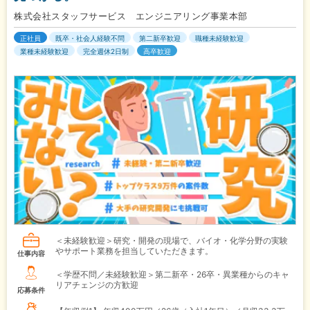
株式会社スタッフサービス エンジニアリング事業本部
正社員
既卒・社会人経験不問
第二新卒歓迎
職種未経験歓迎
業種未経験歓迎
完全週休2日制
高卒歓迎
＜未経験歓迎＞研究・開発の現場で、バイオ・化学分野の実験
やサポート業務を担当していただきます。
仕事内容
＜学歴不問／未経験歓迎＞第二新卒・26卒・異業種からのキャ
リアチェンジの方歓迎
応募条件