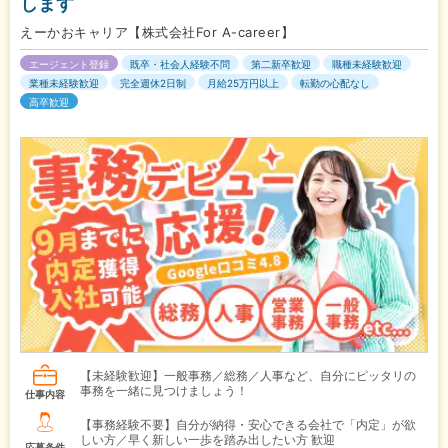
します
えーかおキャリア【株式会社For A-career】
エージェント登録
既卒・社会人経験不問
第二新卒歓迎
職種未経験歓迎
業種未経験歓迎
完全週休2日制
月給25万円以上
転勤の心配なし
高卒歓迎
【未経験歓迎】一般事務／総務／人事など、自分にピッタリの
事務を一緒に見つけましょう！
仕事内容
【事務経験不要】自分が納得・安心できる会社で「内定」が欲
しい方／早く新しい一歩を踏み出したい方 歓迎
応募条件