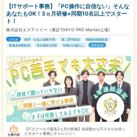
【ITサポート事務】「PC操作に自信ない」そんな
あなたもOK！3ヵ月研修×同期10名以上でスター
ト！
株式会社エスアイイー（東証TOKYO PRO Market上場）
正社員
既卒・社会人経験不問
第二新卒歓迎
職種未経験歓迎
業種未経験歓迎
完全週休2日制
転勤の心配なし
高卒歓迎
【ITスクールで最長3ヵ月の研修】未経験からITスキルを持っ
たサポート事務にチャレンジ！
仕事内容