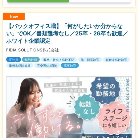
New
【バックオフィス職】「何がしたいか分からな
い」でOK／書類選考なし／25卒・26卒も歓迎／
ホワイト企業認定
FIDIA SOLUTIONS株式会社
正社員
契約社員
既卒・社会人経験不問
第二新卒歓迎
職種未経験歓迎
業種未経験歓迎
完全週休2日制
高卒歓迎