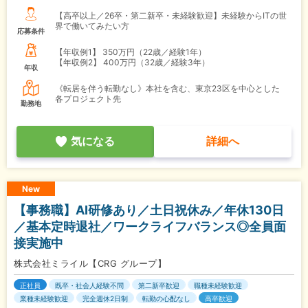
【高卒以上／26卒・第二新卒・未経験歓迎】未経験からITの世
界で働いてみたい方
応募条件
【年収例1】
350万円（22歳／経験1年）
【年収例2】
400万円（32歳／経験3年）
年収
《転居を伴う転勤なし》本社を含む、東京23区を中心とした
各プロジェクト先
勤務地
気になる
詳細へ
New
【事務職】AI研修あり／土日祝休み／年休130日
／基本定時退社／ワークライフバランス◎全員面
接実施中
株式会社ミライル【CRG グループ】
正社員
既卒・社会人経験不問
第二新卒歓迎
職種未経験歓迎
業種未経験歓迎
完全週休2日制
転勤の心配なし
高卒歓迎