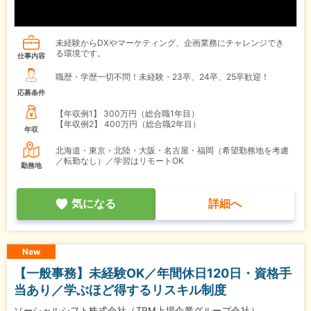
未経験からDXやマーケティング、企画業務にチャレンジでき
る環境です。
仕事内容
職歴・学歴一切不問！未経験・23卒、24卒、25卒歓迎！
応募条件
【年収例1】
300万円（総合職1年目）
【年収例2】
400万円（総合職2年目）
年収
北海道・東京・北陸・大阪・名古屋・福岡（希望勤務地を考慮
／転勤なし）／学習はリモートOK
勤務地
気になる
詳細へ
New
【一般事務】未経験OK／年間休日120日・資格手
当あり／学ぶほど得するリスキル制度
ソーシャルシフト株式会社（TPM上場企業グループ会社）