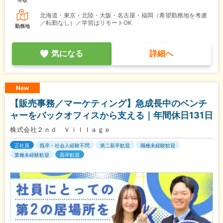
北海道・東京・北陸・大阪・名古屋・福岡（希望勤務地を考慮
／転勤なし）／学習はリモートOK
勤務地
気になる
詳細へ
New
【販売事務／マーケティング】急成長中のベンチ
ャーをバックオフィスから支える｜年間休日131日
株式会社２ｎｄ Ｖｉｌｌａｇｅ
正社員
既卒・社会人経験不問
第二新卒歓迎
職種未経験歓迎
業種未経験歓迎
高卒歓迎