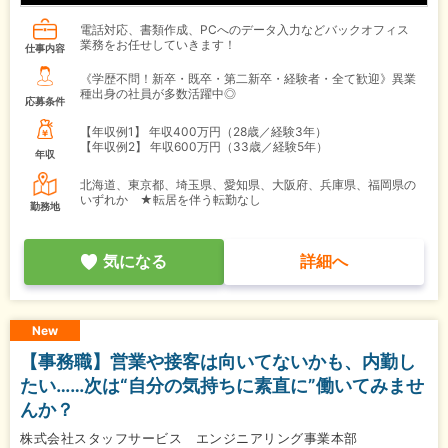
電話対応、書類作成、PCへのデータ入力などバックオフィス
業務をお任せしていきます！
仕事内容
《学歴不問！新卒・既卒・第二新卒・経験者・全て歓迎》異業
種出身の社員が多数活躍中◎
応募条件
【年収例1】
年収400万円（28歳／経験3年）
【年収例2】
年収600万円（33歳／経験5年）
年収
北海道、東京都、埼玉県、愛知県、大阪府、兵庫県、福岡県の
いずれか ★転居を伴う転勤なし
勤務地
気になる
詳細へ
New
【事務職】営業や接客は向いてないかも、内勤し
たい……次は“自分の気持ちに素直に”働いてみませ
んか？
株式会社スタッフサービス エンジニアリング事業本部