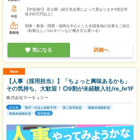
【年収例1】
非公開（紹介先企業によって異なります※想定年
収350万円以上）
年収
関東・東海・関西・福岡を中心とした全国各地の企業をご紹介
《転勤なし／UIJターンなど働き方も選べる》
勤務地
気になる
詳細へ
New
【人事（採用担当）】「ちょっと興味あるかも」
その気持ち、大歓迎！◎9割が未経験入社/re_hr1F
株式会社マーキュリー
正社員
既卒・社会人経験不問
第二新卒歓迎
職種未経験歓迎
業種未経験歓迎
高卒歓迎