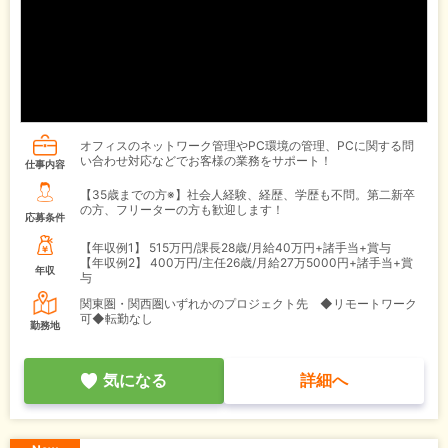
オフィスのネットワーク管理やPC環境の管理、PCに関する問
い合わせ対応などでお客様の業務をサポート！
仕事内容
【35歳までの方※】社会人経験、経歴、学歴も不問。第二新卒
の方、フリーターの方も歓迎します！
応募条件
【年収例1】
515万円/課長28歳/月給40万円+諸手当+賞与
【年収例2】
400万円/主任26歳/月給27万5000円+諸手当+賞
年収
与
関東圏・関西圏いずれかのプロジェクト先 ◆リモートワーク
可◆転勤なし
勤務地
気になる
詳細へ