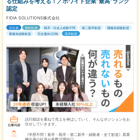
る仕組みを考える！／ホワイト企業“最高”ランク
認定
FIDIA SOLUTIONS株式会社
正社員
契約社員
既卒・社会人経験不問
第二新卒歓迎
職種未経験歓迎
業種未経験歓迎
完全週休2日制
高卒歓迎
試行錯誤を重ねて売上を伸ばしていく、そんなポジションをお
任せしていきます。
仕事内容
《学歴不問！新卒・既卒・第二新卒・経験者・全て歓迎》異業
種出身の社員が多数活躍中◎