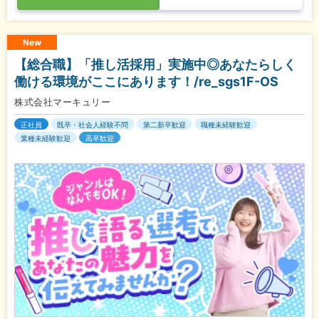
New
【総合職】「推し活採用」実施中◎あなたらしく
働ける環境がここにあります！/re_sgs1F-OS
株式会社マーキュリー
正社員
既卒・社会人経験不問
第二新卒歓迎
職種未経験歓迎
業種未経験歓迎
高卒歓迎