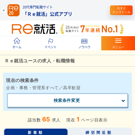
20代専門転職サイト
今すぐ
インストール
「Ｒｅ就活」公式アプリ
ホーム
イベント
ノウハウ
メニュー
Ｒｅ就活ユースの求人・転職情報
現在の検索条件
企画・事務・管理系すべて／高卒歓迎
検索条件変更
65
1
該当数
求人
現在
ページ目表示
新着順
締切間近順