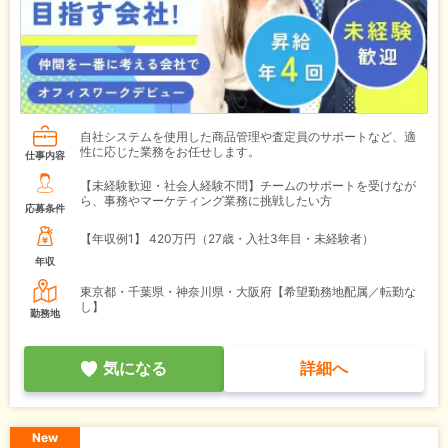
自社システムを使用した商品管理や査定員のサポートなど、適
性に応じた業務をお任せします。
仕事内容
【未経験歓迎・社会人経験不問】チームのサポートを受けなが
ら、事務やマーケティング業務に挑戦したい方
応募条件
【年収例1】
420万円（27歳・入社3年目・未経験者）
年収
東京都・千葉県・神奈川県・大阪府【希望勤務地配属／転勤な
し】
勤務地
気になる
詳細へ
New