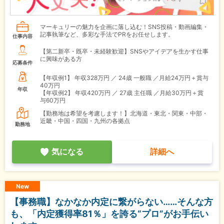
マーキュリーの魅力を企画に落し込む！SNS投稿・動画編集・
記事執筆など、多彩な手法でPRをお任せします。
仕事内容
【第二新卒・既卒・未経験歓迎】SNSやアイデアを生かす仕事
に興味がある方
応募条件
【年収例1】
年収328万円 ／ 24歳 一般職 ／月給24万円＋賞与
40万円
年収
【年収例2】
年収420万円 ／ 27歳 主任職 ／月給30万円＋賞
与60万円
【勤務地は希望を考慮します！】北海道・東北・関東・中部・
近畿・中国・四国・九州の各拠点
勤務地
気になる
詳細へ
New
【事務職】なかなか内定に繋がらない……そんな方
も、「内定獲得率81％」を誇る“プロ”がお手伝い