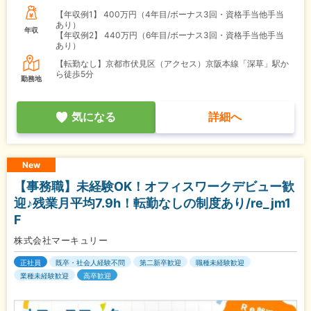
【年収例1】
400万円（4年目/ボーナス3回・資格手当他手当
あり）
年収
【年収例2】
440万円（6年目/ボーナス3回・資格手当他手当
あり）
【転勤なし】京都市伏見区（アクセス）京阪本線「深草」駅か
ら徒歩5分
勤務地
気になる
詳細へ
New
【事務職】未経験OK！オフィスワークデビュー歓
迎♪残業月平均7.9h！転勤なしの制度あり/re_jm1
F
株式会社マーキュリー
正社員
既卒・社会人経験不問
第二新卒歓迎
職種未経験歓迎
業種未経験歓迎
高卒歓迎