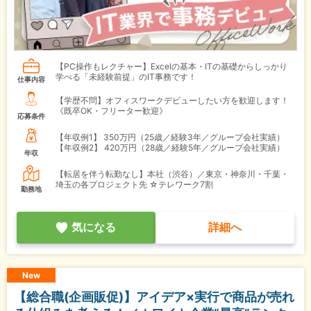
【PC操作もレクチャー】Excelの基本・ITの基礎からしっかり
学べる「未経験前提」のIT事務です！
仕事内容
【学歴不問】オフィスワークデビューしたい方を歓迎します！
《既卒OK・フリーター歓迎》
応募条件
【年収例1】
350万円（25歳／経験3年／グループ会社実績）
【年収例2】
420万円（28歳／経験5年／グループ会社実績）
年収
【転居を伴う転勤なし】本社（渋谷）／東京・神奈川・千葉・
埼玉の各プロジェクト先 ☆テレワーク7割
勤務地
気になる
詳細へ
New
【総合職(企画販促)】アイデア×実行で商品が売れ