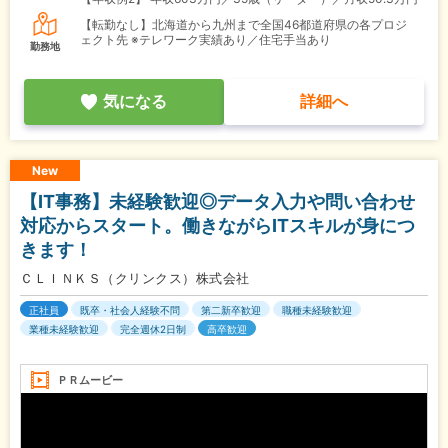
【転勤なし】北海道から九州まで全国46都道府県の各プロジ
ェクト先 ※テレワーク実績あり／住宅手当あり
勤務地
気になる
詳細へ
New
【IT事務】未経験歓迎◎データ入力や問い合わせ
対応からスタート。働きながらITスキルが身につ
きます！
ＣＬＩＮＫＳ（クリンクス）株式会社
正社員
既卒・社会人経験不問
第二新卒歓迎
職種未経験歓迎
業種未経験歓迎
完全週休2日制
高卒歓迎
ＰＲムービー