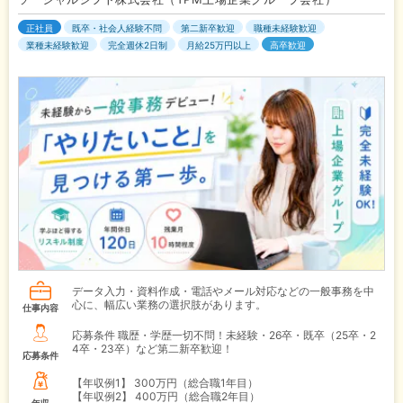
正社員
既卒・社会人経験不問
第二新卒歓迎
職種未経験歓迎
業種未経験歓迎
完全週休2日制
月給25万円以上
高卒歓迎
データ入力・資料作成・電話やメール対応などの一般事務を中
心に、幅広い業務の選択肢があります。
仕事内容
応募条件 職歴・学歴一切不問！未経験・26卒・既卒（25卒・2
4卒・23卒）など第二新卒歓迎！
応募条件
【年収例1】
300万円（総合職1年目）
【年収例2】
400万円（総合職2年目）
年収