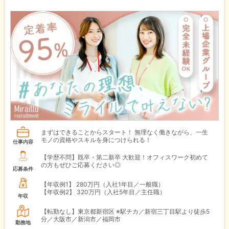
まずはできることからスタート！ 無理なく働きながら、一生
モノの資格やスキルを身につけられる！
仕事内容
【学歴不問】既卒・第二新卒 大歓迎！オフィスワーク初めて
の方もぜひご応募ください◎
応募条件
【年収例1】
280万円（入社1年目／一般職）
【年収例2】
320万円（入社5年目／主任職）
年収
【転勤なし】東京都新宿区 ※駅チカ／新宿三丁目駅より徒歩5
分／大阪市／新潟市／福岡市
勤務地