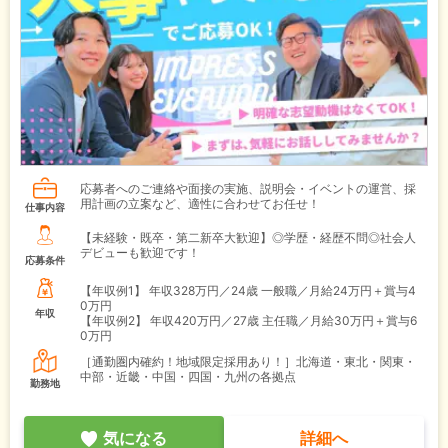
応募者へのご連絡や面接の実施、説明会・イベントの運営、採
用計画の立案など、適性に合わせてお任せ！
仕事内容
【未経験・既卒・第二新卒大歓迎】◎学歴・経歴不問◎社会人
デビューも歓迎です！
応募条件
【年収例1】
年収328万円／24歳 一般職／月給24万円＋賞与4
0万円
年収
【年収例2】
年収420万円／27歳 主任職／月給30万円＋賞与6
0万円
［通勤圏内確約！地域限定採用あり！］北海道・東北・関東・
中部・近畿・中国・四国・九州の各拠点
勤務地
気になる
詳細へ