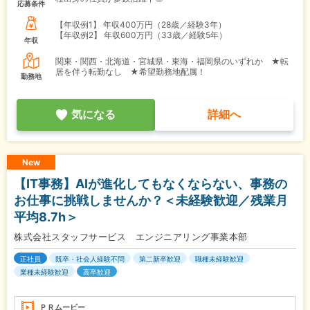
応募条件
【年収例1】
年収400万円（28歳／経験3年）
【年収例2】
年収600万円（33歳／経験5年）
年収
関東・関西・北海道・宮城県・東海・福岡県のいずれか ★転
居を伴う転勤なし ★希望勤務地配属！
勤務地
気になる
詳細へ
New
【IT事務】AIが進化してもなくならない、事務の
お仕事に挑戦しませんか？＜未経験歓迎／残業月
平均8.7h＞
株式会社スタッフサービス エンジニアリング事業本部
正社員
既卒・社会人経験不問
第二新卒歓迎
職種未経験歓迎
業種未経験歓迎
高卒歓迎
ＰＲムービー