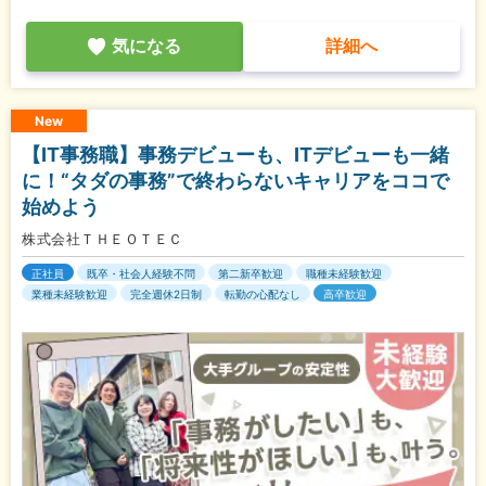
気になる
詳細へ
New
【IT事務職】事務デビューも、ITデビューも一緒
に！“タダの事務”で終わらないキャリアをココで
始めよう
株式会社ＴＨＥＯＴＥＣ
正社員
既卒・社会人経験不問
第二新卒歓迎
職種未経験歓迎
業種未経験歓迎
完全週休2日制
転勤の心配なし
高卒歓迎