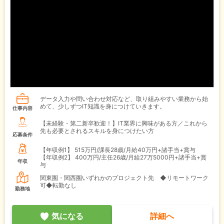
データ入力や問い合わせ対応など、取り組みやすい業務から始
めて、少しずつIT知識を身につけていきます。
仕事内容
【未経験・第二新卒歓迎！】IT業界に興味がある方／これから
先も必要とされるスキルを身につけたい方
応募条件
【年収例1】
515万円/課長28歳/月給40万円+諸手当+賞与
【年収例2】
400万円/主任26歳/月給27万5000円+諸手当+賞
年収
与
関東圏・関西圏いずれかのプロジェクト先 ◆リモートワーク
可◆転勤なし
勤務地
気になる
詳細へ