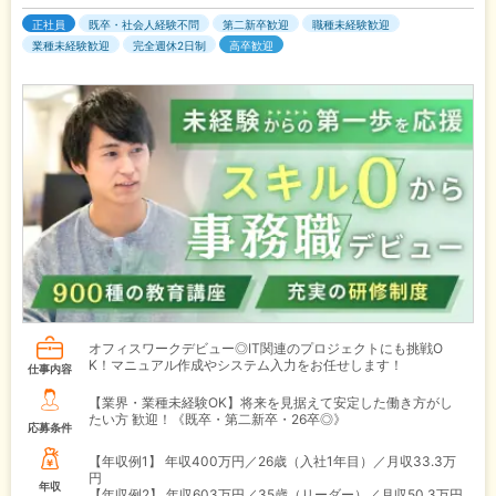
正社員
既卒・社会人経験不問
第二新卒歓迎
職種未経験歓迎
業種未経験歓迎
完全週休2日制
高卒歓迎
オフィスワークデビュー◎IT関連のプロジェクトにも挑戦O
K！マニュアル作成やシステム入力をお任せします！
仕事内容
【業界・業種未経験OK】将来を見据えて安定した働き方がし
たい方 歓迎！《既卒・第二新卒・26卒◎》
応募条件
【年収例1】
年収400万円／26歳（入社1年目）／月収33.3万
円
年収
【年収例2】
年収603万円／35歳（リーダー）／月収50.3万円