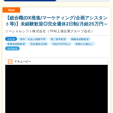
New
【総合職(DX推進/マーケティング/企画アシスタン
ト等)】未経験歓迎◎完全週休2日制/月給25万円～
ソーシャルシフト株式会社（TPM上場企業グループ会社）
正社員
既卒・社会人経験不問
第二新卒歓迎
職種未経験歓迎
業種未経験歓迎
完全週休2日制
月給25万円以上
転勤の心配なし
高卒歓迎
ＰＲムービー