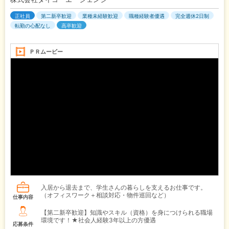
正社員
第二新卒歓迎
業種未経験歓迎
職種経験者優遇
完全週休2日制
転勤の心配なし
高卒歓迎
ＰＲムービー
入居から退去まで、学生さんの暮らしを支えるお仕事です。
（オフィスワーク＋相談対応・物件巡回など）
仕事内容
【第二新卒歓迎】知識やスキル（資格）を身につけられる職場
環境です！★社会人経験3年以上の方優遇
応募条件