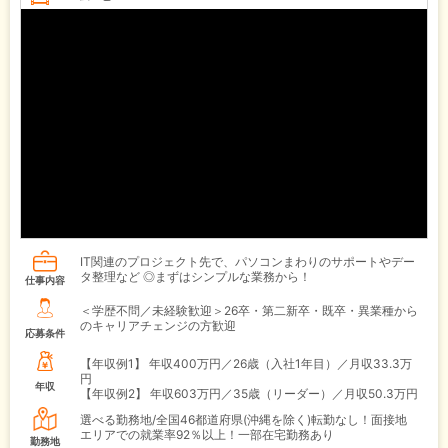
IT関連のプロジェクト先で、パソコンまわりのサポートやデー
タ整理など ◎まずはシンプルな業務から！
仕事内容
＜学歴不問／未経験歓迎＞26卒・第二新卒・既卒・異業種から
のキャリアチェンジの方歓迎
応募条件
【年収例1】
年収400万円／26歳（入社1年目）／月収33.3万
円
年収
【年収例2】
年収603万円／35歳（リーダー）／月収50.3万円
選べる勤務地/全国46都道府県(沖縄を除く)転勤なし！面接地
エリアでの就業率92％以上！一部在宅勤務あり
勤務地