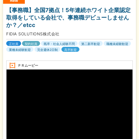
New
【事務職】全国7拠点！5年連続ホワイト企業認定
取得をしている会社で、事務職デビューしません
か？／etcc
FIDIA SOLUTIONS株式会社
正社員
契約社員
既卒・社会人経験不問
第二新卒歓迎
職種未経験歓迎
業種未経験歓迎
完全週休2日制
高卒歓迎
ＰＲムービー