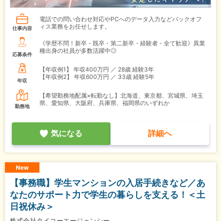
電話での問い合わせ対応やPCへのデータ入力などバックオフ
ィス業務をお任せします。
仕事内容
《学歴不問！新卒・既卒・第二新卒・経験者・全て歓迎》異業
種出身の社員が多数活躍中◎
応募条件
【年収例1】
年収400万円 ／ 28歳 経験3年
【年収例2】
年収600万円 ／ 33歳 経験5年
年収
【希望勤務地配属×転勤なし】北海道、東京都、宮城県、埼玉
県、愛知県、大阪府、兵庫県、福岡県のいずれか
勤務地
気になる
詳細へ
New
【事務職】学生マンションの入居手続きなど／あ
なたのサポート力で学生の暮らしを支える！＜土
日祝休み＞
株式会社タイコーエージェンシー