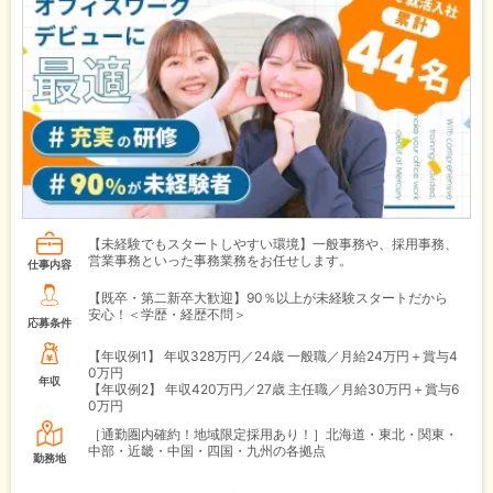
【未経験でもスタートしやすい環境】一般事務や、採用事務、
営業事務といった事務業務をお任せします。
仕事内容
【既卒・第二新卒大歓迎】90％以上が未経験スタートだから
安心！＜学歴・経歴不問＞
応募条件
【年収例1】
年収328万円／24歳 一般職／月給24万円＋賞与4
0万円
年収
【年収例2】
年収420万円／27歳 主任職／月給30万円＋賞与6
0万円
［通勤圏内確約！地域限定採用あり！］北海道・東北・関東・
中部・近畿・中国・四国・九州の各拠点
勤務地