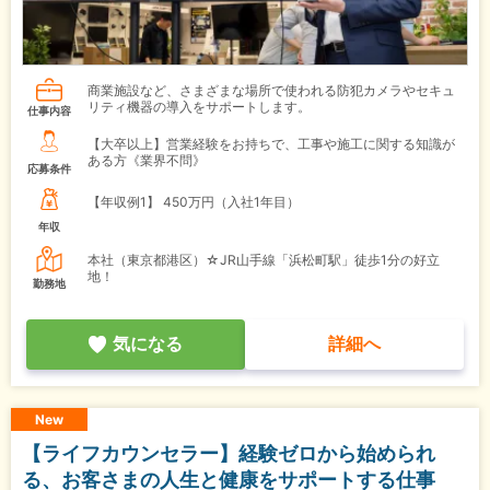
商業施設など、さまざまな場所で使われる防犯カメラやセキュ
リティ機器の導入をサポートします。
仕事内容
【大卒以上】営業経験をお持ちで、工事や施工に関する知識が
ある方《業界不問》
応募条件
【年収例1】
450万円（入社1年目）
年収
本社（東京都港区）☆JR山手線「浜松町駅」徒歩1分の好立
地！
勤務地
気になる
詳細へ
New
【ライフカウンセラー】経験ゼロから始められ
る、お客さまの人生と健康をサポートする仕事