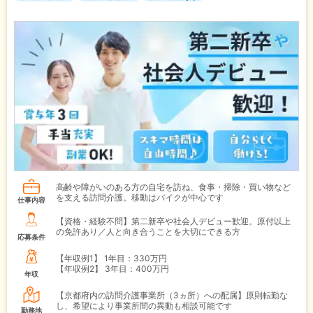
高齢や障がいのある方の自宅を訪ね、食事・掃除・買い物など
を支える訪問介護。移動はバイクが中心です
仕事内容
【資格・経験不問】第二新卒や社会人デビュー歓迎。原付以上
の免許あり／人と向き合うことを大切にできる方
応募条件
【年収例1】
1年目：330万円
【年収例2】
3年目：400万円
年収
【京都府内の訪問介護事業所（3ヵ所）への配属】原則転勤な
し、希望により事業所間の異動も相談可能です
勤務地