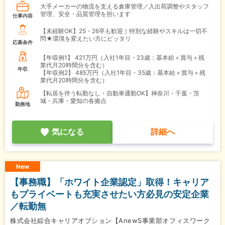
大手メーカーの物流を支える倉庫管理／入出荷調整やスタッフ
管理、安全・品質管理を担います
仕事内容
【未経験OK】25・26卒も歓迎｜特別な経験やスキルは一切不
問★環境を変えたい方にピッタリ
応募条件
【年収例1】
421万円（入社1年目・23歳：基本給＋賞与＋残
業代月20時間分を含む）
年収
【年収例2】
485万円（入社1年目・35歳：基本給＋賞与＋残
業代月20時間分を含む）
【転居を伴う転勤なし・自動車通勤OK】神奈川・千葉・茨
城・兵庫・愛知の各拠点
勤務地
気になる
詳細へ
New
【事務職】「ホワイト企業認定」取得！キャリア
もプライベートも充実させたい方必見の安定企業
／転勤無
株式会社綜合キャリアオプション【AnewS事業部オフィスワーク