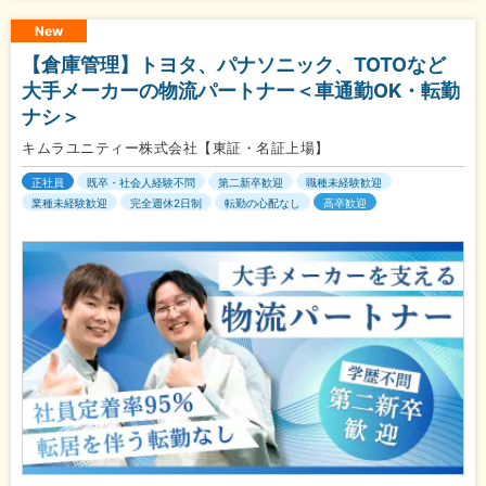
New
【倉庫管理】トヨタ、パナソニック、TOTOなど
大手メーカーの物流パートナー＜車通勤OK・転勤
ナシ＞
キムラユニティー株式会社【東証・名証上場】
正社員
既卒・社会人経験不問
第二新卒歓迎
職種未経験歓迎
業種未経験歓迎
完全週休2日制
転勤の心配なし
高卒歓迎