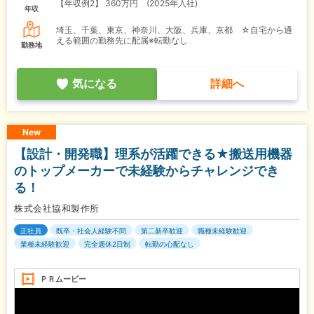
【年収例2】
360万円 (2025年入社)
年収
埼玉、千葉、東京、神奈川、大阪、兵庫、京都 ☆自宅から通
える範囲の勤務先に配属※転勤なし
勤務地
気になる
詳細へ
New
【設計・開発職】理系が活躍できる★搬送用機器
のトップメーカーで未経験からチャレンジでき
る！
株式会社協和製作所
正社員
既卒・社会人経験不問
第二新卒歓迎
職種未経験歓迎
業種未経験歓迎
完全週休2日制
転勤の心配なし
ＰＲムービー