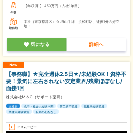
【年収例1】
450万円（入社1年目）
年収
本社（東京都港区）☆JR山手線「浜松町駅」徒歩1分の好立
地！
勤務地
気になる
詳細へ
New
【事務職】★完全週休2.5日★/未経験OK！資格不
要！景気に左右されない安定業界/残業ほぼなし/
面接1回
株式会社M＆C（サポート薬局）
正社員
既卒・社会人経験不問
第二新卒歓迎
職種未経験歓迎
業種未経験歓迎
転勤の心配なし
ＰＲムービー