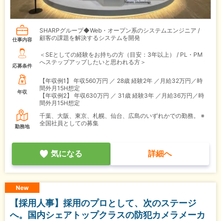
SHARPグループ◆Web・オープン系のシステムエンジニア /
顧客の課題を解決するシステムを開発
仕事内容
＜SEとしての経験をお持ちの方（目安：3年以上） / PL・PM
へステップアップしたいと思われる方＞
応募条件
【年収例1】
年収560万円 ／ 28歳 経験2年 ／月給32万円／時
間外月15H想定
年収
【年収例2】
年収630万円 ／ 31歳 経験3年 ／月給36万円／時
間外月15H想定
千葉、大阪、東京、札幌、仙台、広島のいずれかでの勤務。 ※
全国社員としての募集
勤務地
気になる
詳細へ
New
【採用人事】採用のプロとして、次のステージ
へ。国内シェアトップクラスの防犯カメラメーカ