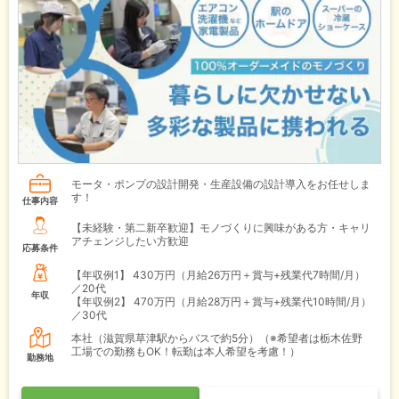
モータ・ポンプの設計開発・生産設備の設計導入をお任せしま
す！
仕事内容
【未経験・第二新卒歓迎】モノづくりに興味がある方・キャリ
アチェンジしたい方歓迎
応募条件
【年収例1】
430万円（月給26万円＋賞与+残業代7時間/月）
／20代
年収
【年収例2】
470万円（月給28万円＋賞与+残業代10時間/月）
／30代
本社（滋賀県草津駅からバスで約5分）（※希望者は栃木佐野
工場での勤務もOK！転勤は本人希望を考慮！）
勤務地