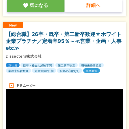
気になる
詳細へ
New
【総合職】26卒・既卒・第二新卒歓迎☆ホワイト
企業プラチナ／定着率95％～≪営業・企画・人事
etc≫
Dissectera株式会社
正社員
既卒・社会人経験不問
第二新卒歓迎
職種未経験歓迎
業種未経験歓迎
完全週休2日制
転勤の心配なし
高卒歓迎
ＰＲムービー