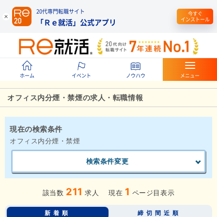
20代専門転職サイト
今すぐ
インストール
「Ｒｅ就活」公式アプリ
ホーム
イベント
ノウハウ
メニュー
オフィス内分煙・禁煙の求人・転職情報
現在の検索条件
オフィス内分煙・禁煙
検索条件変更
211
1
該当数
求人
現在
ページ目表示
新着順
締切間近順