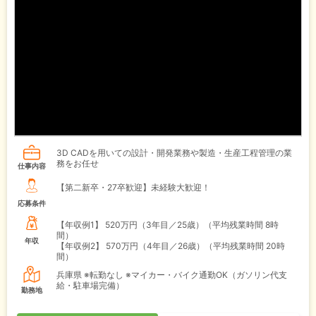
3D CADを用いての設計・開発業務や製造・生産工程管理の業
務をお任せ
仕事内容
【第二新卒・27卒歓迎】未経験大歓迎！
応募条件
【年収例1】
520万円（3年目／25歳）（平均残業時間 8時
間）
年収
【年収例2】
570万円（4年目／26歳）（平均残業時間 20時
間）
兵庫県 ※転勤なし ※マイカー・バイク通勤OK（ガソリン代支
給・駐車場完備）
勤務地