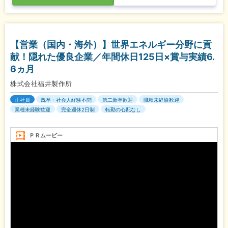
【営業（国内・海外）】世界エネルギー分野に貢
献！隠れた優良企業／年間休日125日×賞与実績6.
6ヵ月
株式会社福井製作所
正社員
既卒・社会人経験不問
第二新卒歓迎
職種未経験歓迎
業種未経験歓迎
完全週休2日制
転勤の心配なし
ＰＲムービー