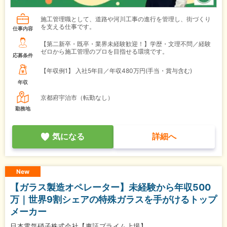
施工管理職として、道路や河川工事の進行を管理し、街づくり
を支える仕事です。
仕事内容
【第二新卒・既卒・業界未経験歓迎！】学歴・文理不問／経験
ゼロから施工管理のプロを目指せる環境です。
応募条件
【年収例1】
入社5年目／年収480万円(手当・賞与含む)
年収
京都府宇治市（転勤なし）
勤務地
気になる
詳細へ
New
【ガラス製造オペレーター】未経験から年収500
万｜世界9割シェアの特殊ガラスを手がけるトップ
メーカー
日本電気硝子株式会社【東証プライム上場】