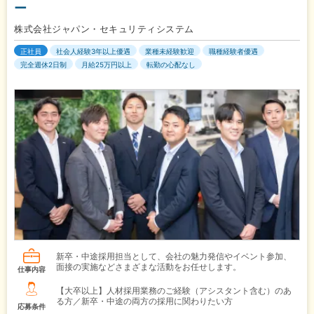
ー
株式会社ジャパン・セキュリティシステム
正社員
社会人経験3年以上優遇
業種未経験歓迎
職種経験者優遇
完全週休2日制
月給25万円以上
転勤の心配なし
新卒・中途採用担当として、会社の魅力発信やイベント参加、
面接の実施などさまざまな活動をお任せします。
仕事内容
【大卒以上】人材採用業務のご経験（アシスタント含む）のあ
る方／新卒・中途の両方の採用に関わりたい方
応募条件