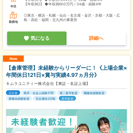
【年収例2】
◆年収例600万円／34歳・経験4年
年収
◎東京・横浜・札幌・仙台・名古屋・金沢・京都・大阪・広
島・高松・福岡・北九州の事業所
勤務地
気になる
詳細へ
New
【倉庫管理】未経験からリーダーに！《上場企業×
年間休日121日×賞与実績4.97ヵ月分》
キムラユニティー株式会社【東証・名証上場】
正社員
既卒・社会人経験不問
第二新卒歓迎
職種未経験歓迎
業種未経験歓迎
完全週休2日制
高卒歓迎