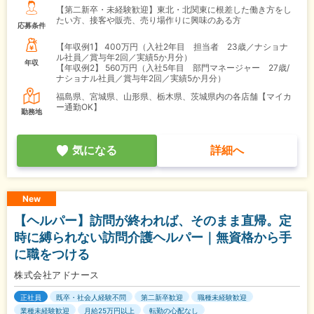
【第二新卒・未経験歓迎】東北・北関東に根差した働き方をし
たい方、接客や販売、売り場作りに興味のある方
応募条件
【年収例1】
400万円（入社2年目 担当者 23歳／ナショナ
ル社員／賞与年2回／実績5か月分）
年収
【年収例2】
560万円（入社5年目 部門マネージャー 27歳/
ナショナル社員／賞与年2回／実績5か月分）
福島県、宮城県、山形県、栃木県、茨城県内の各店舗【マイカ
ー通勤OK】
勤務地
気になる
詳細へ
New
【ヘルパー】訪問が終われば、そのまま直帰。定
時に縛られない訪問介護ヘルパー｜無資格から手
に職をつける
株式会社アドナース
正社員
既卒・社会人経験不問
第二新卒歓迎
職種未経験歓迎
業種未経験歓迎
月給25万円以上
転勤の心配なし