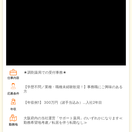
★調剤薬局での受付事務★
仕事内容
【学歴不問／業種・職種未経験歓迎！】事務職にご興味のある
方
応募条件
【年収例1】
300万円（諸手当込み）…入社2年目
年収
大阪府内の当社運営「サポート薬局」のいずれかになります≪
勤務希望地考慮／転居を伴う転勤なし≫
勤務地