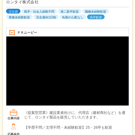
ロンタイ株式会社
正社員
既卒・社会人経験不問
第二新卒歓迎
職種未経験歓迎
業種未経験歓迎
完全週休2日制
転勤の心配なし
高卒歓迎
ＰＲムービー
《提案型営業》建設業者向けに、代理店（建材商社など）を通
じて、ロンタイ製品を販売していただきます。
仕事内容
【学歴不問／文理不問・未経験歓迎】25・26卒も歓迎
応募条件