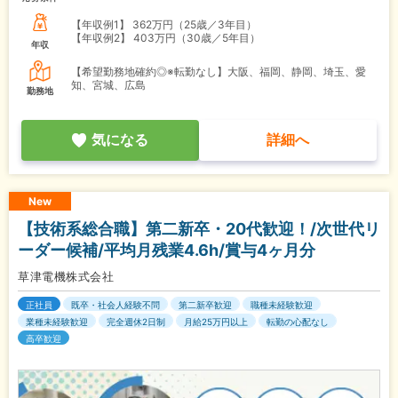
【年収例1】
362万円（25歳／3年目）
【年収例2】
403万円（30歳／5年目）
年収
【希望勤務地確約◎※転勤なし】大阪、福岡、静岡、埼玉、愛
知、宮城、広島
勤務地
気になる
詳細へ
New
【技術系総合職】第二新卒・20代歓迎！/次世代リ
ーダー候補/平均月残業4.6h/賞与4ヶ月分
草津電機株式会社
正社員
既卒・社会人経験不問
第二新卒歓迎
職種未経験歓迎
業種未経験歓迎
完全週休2日制
月給25万円以上
転勤の心配なし
高卒歓迎