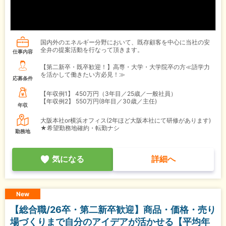
国内外のエネルギー分野において、既存顧客を中心に当社の安
全弁の提案活動を行なって頂きます。
仕事内容
【第二新卒・既卒歓迎！】高専・大学・大学院卒の方≪語学力
を活かして働きたい方必見！≫
応募条件
【年収例1】
450万円（3年目／25歳／一般社員）
【年収例2】
550万円(8年目／30歳／主任)
年収
大阪本社or横浜オフィス(2年ほど大阪本社にて研修があります)
★希望勤務地確約・転勤ナシ
勤務地
気になる
詳細へ
New
【総合職/26卒・第二新卒歓迎】商品・価格・売り
場づくりまで自分のアイデアが活かせる【平均年