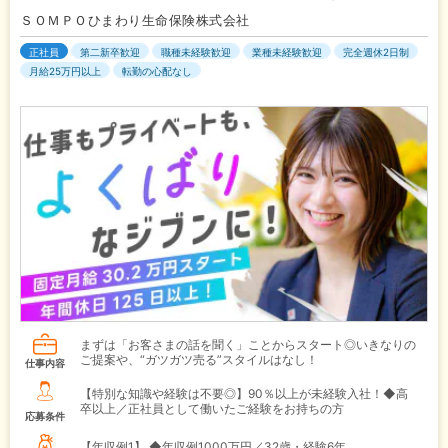
ＳＯＭＰＯひまわり生命保険株式会社
正社員
第二新卒歓迎
職種未経験歓迎
業種未経験歓迎
完全週休2日制
月給25万円以上
転勤の心配なし
まずは「お客さまの話を聞く」ことからスタート◎いきなりの
ご提案や、“ガツガツ売る”スタイルはなし！
仕事内容
【特別な知識や経験は不要◎】90％以上が未経験入社！◆高
卒以上／正社員として働いたご経験をお持ちの方
応募条件
【年収例1】
◆年収例1000万円／32歳・経験6年