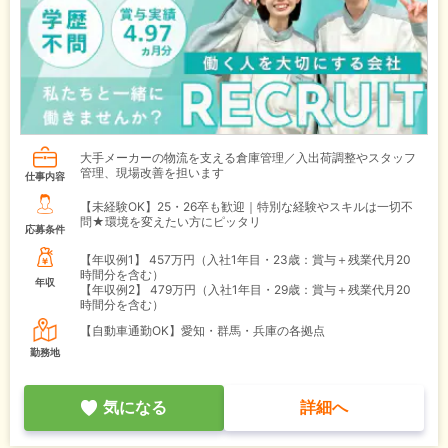
大手メーカーの物流を支える倉庫管理／入出荷調整やスタッフ
管理、現場改善を担います
仕事内容
【未経験OK】25・26卒も歓迎｜特別な経験やスキルは一切不
問★環境を変えたい方にピッタリ
応募条件
【年収例1】
457万円（入社1年目・23歳：賞与＋残業代月20
時間分を含む）
年収
【年収例2】
479万円（入社1年目・29歳：賞与＋残業代月20
時間分を含む）
【自動車通勤OK】愛知・群馬・兵庫の各拠点
勤務地
気になる
詳細へ