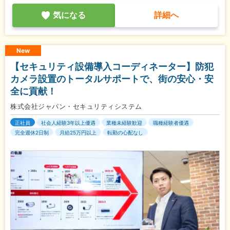
気になる
詳細へ
New
【セキュリティ設備導入コーディネーター】防犯
カメラ設置のトータルサポートで、街の安心・安
全に貢献！
株式会社ジャパン・セキュリティシステム
正社員
社会人経験3年以上優遇
業種未経験歓迎
職種経験者優遇
完全週休2日制
月給25万円以上
転勤の心配なし