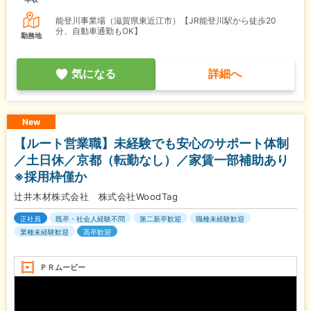
能登川事業場（滋賀県東近江市）【JR能登川駅から徒歩20
分、自動車通勤もOK】
勤務地
気になる
詳細へ
New
【ルート営業職】未経験でも安心のサポート体制
／土日休／京都（転勤なし）／家賃一部補助あり
※採用枠僅か
辻井木材株式会社 株式会社WoodTag
正社員
既卒・社会人経験不問
第二新卒歓迎
職種未経験歓迎
業種未経験歓迎
高卒歓迎
ＰＲムービー