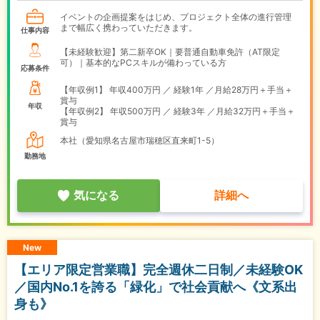
イベントの企画提案をはじめ、プロジェクト全体の進行管理
まで幅広く携わっていただきます。
仕事内容
【未経験歓迎】第二新卒OK｜要普通自動車免許（AT限定
可）｜基本的なPCスキルが備わっている方
応募条件
【年収例1】
年収400万円 ／ 経験1年 ／月給28万円＋手当＋
賞与
年収
【年収例2】
年収500万円 ／ 経験3年 ／月給32万円＋手当＋
賞与
本社（愛知県名古屋市瑞穂区直来町1-5）
勤務地
気になる
詳細へ
New
【エリア限定営業職】完全週休二日制／未経験OK
／国内No.1を誇る「緑化」で社会貢献へ《文系出
身も》