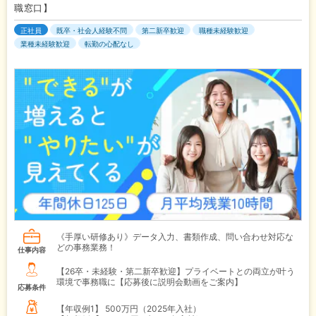
職窓口】
正社員
既卒・社会人経験不問
第二新卒歓迎
職種未経験歓迎
業種未経験歓迎
転勤の心配なし
《手厚い研修あり》データ入力、書類作成、問い合わせ対応な
どの事務業務！
仕事内容
【26卒・未経験・第二新卒歓迎】プライベートとの両立が叶う
環境で事務職に【応募後に説明会動画をご案内】
応募条件
【年収例1】
500万円（2025年入社）