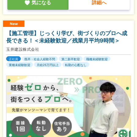
気になる
詳細へ
New
【施工管理】じっくり学び、街づくりのプロへ成
長できる！＜未経験歓迎／残業月平均9時間＞
玉井建設株式会社
正社員
既卒・社会人経験不問
第二新卒歓迎
職種未経験歓迎
業種未経験歓迎
月給25万円以上
転勤の心配なし