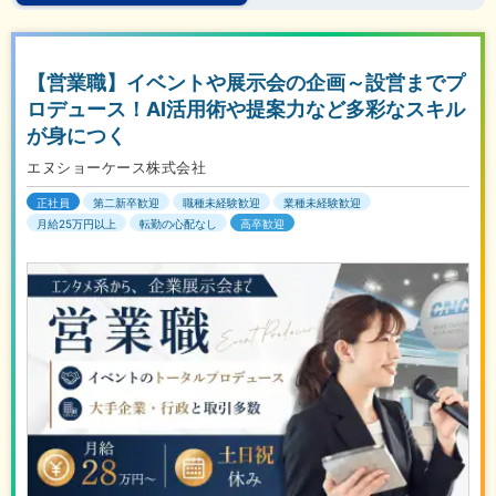
【営業職】イベントや展示会の企画～設営までプ
ロデュース！AI活用術や提案力など多彩なスキル
が身につく
エヌショーケース株式会社
正社員
第二新卒歓迎
職種未経験歓迎
業種未経験歓迎
月給25万円以上
転勤の心配なし
高卒歓迎