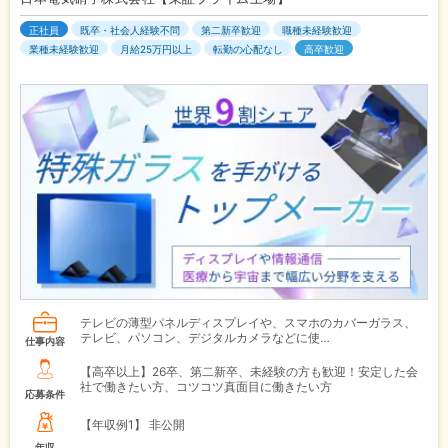
正社員
既卒・社会人経験不問
第二新卒歓迎
職種未経験歓迎
業種未経験歓迎
月給25万円以上
転勤の心配なし
高卒歓迎
テレビの薄型パネルディスプレイや、スマホのカバーガラス、
テレビ、パソコン、デジタルカメラなどに使…
仕事内容
【高卒以上】26卒、第二新卒、未経験の方も歓迎！安定した会
社で働きたい方、コツコツ真面目に働きたい方
応募条件
【年収例1】
非公開
年収