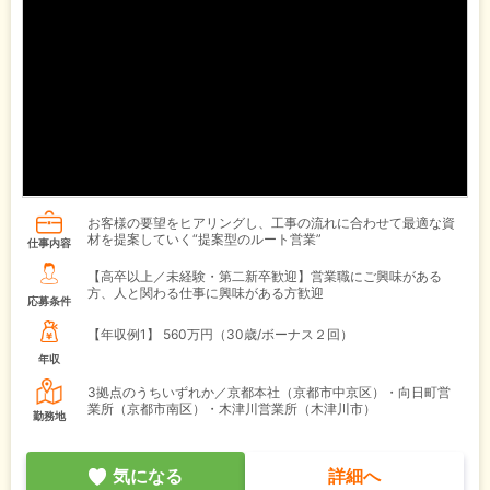
お客様の要望をヒアリングし、工事の流れに合わせて最適な資
材を提案していく“提案型のルート営業”
仕事内容
【高卒以上／未経験・第二新卒歓迎】営業職にご興味がある
方、人と関わる仕事に興味がある方歓迎
応募条件
【年収例1】
560万円（30歳/ボーナス２回）
年収
3拠点のうちいずれか／京都本社（京都市中京区）・向日町営
業所（京都市南区）・木津川営業所（木津川市）
勤務地
気になる
詳細へ