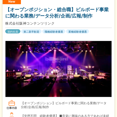
New
【オープンポジション・総合職】ビルボード事業
に関わる業務/データ分析/企画/広報/制作
株式会社阪神コンテンツリンク
契約社員
第二新卒歓迎
職種経験者優遇
業種経験者優遇
【オープンポジション】ビルボード事業に関わる業務/データ
分析/企画/広報/制作
仕事内容
【学歴不問、経験者優遇】 ■音楽に興味のある方であれば未経