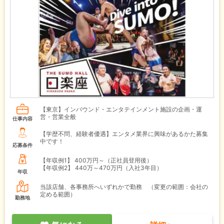
【東京】インバウンド・エンタテインメント施設の企画・運
営・営業全般
仕事内容
【学歴不問、経験者優遇】エンタメ業界に興味があるかた募集
中です！
応募条件
【年収例1】
400万円～（正社員登用後）
【年収例2】
440万～470万円（入社3年目）
年収
当該店舗、各事務所へいずれかで勤務 （変更の範囲：会社の
定める範囲）
勤務地