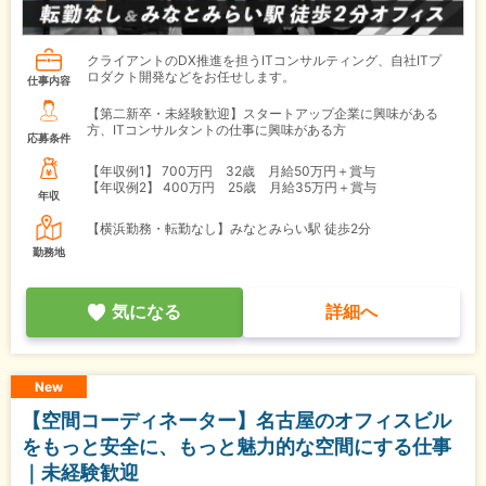
クライアントのDX推進を担うITコンサルティング、自社ITプ
ロダクト開発などをお任せします。
仕事内容
【第二新卒・未経験歓迎】スタートアップ企業に興味がある
方、ITコンサルタントの仕事に興味がある方
応募条件
【年収例1】
700万円 32歳 月給50万円＋賞与
【年収例2】
400万円 25歳 月給35万円＋賞与
年収
【横浜勤務・転勤なし】みなとみらい駅 徒歩2分
勤務地
気になる
詳細へ
New
【空間コーディネーター】名古屋のオフィスビル
をもっと安全に、もっと魅力的な空間にする仕事
｜未経験歓迎