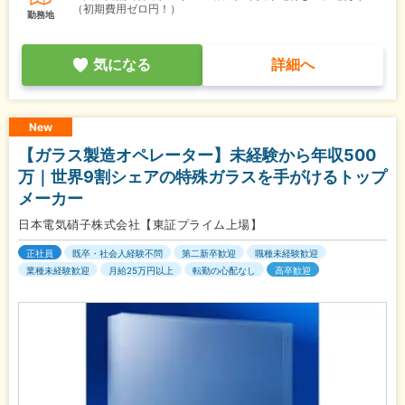
（初期費用ゼロ円！）
勤務地
気になる
詳細へ
New
【ガラス製造オペレーター】未経験から年収500
万｜世界9割シェアの特殊ガラスを手がけるトップ
メーカー
日本電気硝子株式会社【東証プライム上場】
正社員
既卒・社会人経験不問
第二新卒歓迎
職種未経験歓迎
業種未経験歓迎
月給25万円以上
転勤の心配なし
高卒歓迎