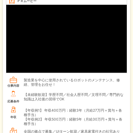
ＰＲムービー
製造業を中心に使用されているロボットのメンテナンス、修
繕、管理をお任せ！
仕事内容
【未経験歓迎】学歴不問／社会人歴不問／文理不問／専門的な
知識は入社後の習得でOK
応募条件
【年収例1】
年収400万円：経験3年（月給27万円＋賞与＋各
種手当）
年収
【年収例2】
年収500万円：経験5年（月給30万円＋賞与＋各
種手当）
全国の拠点で募集／UIターン歓迎／家具家電付きの社宅あり