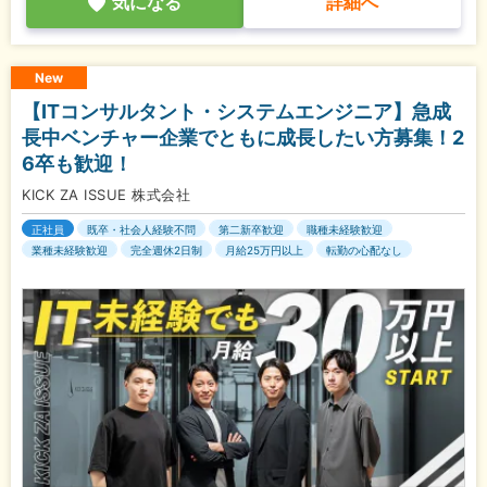
気になる
詳細へ
New
【ITコンサルタント・システムエンジニア】急成
長中ベンチャー企業でともに成長したい方募集！2
6卒も歓迎！
KICK ZA ISSUE 株式会社
正社員
既卒・社会人経験不問
第二新卒歓迎
職種未経験歓迎
業種未経験歓迎
完全週休2日制
月給25万円以上
転勤の心配なし