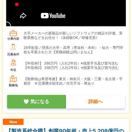
大手メーカーの新製品や新しいソフトウェアの検証や評価、実
験業務などをお任せ！《未経験OK／研修充実》
仕事内容
26卒歓迎／理系の大学・高専（専攻科・本科）・短大・専門学
校を卒業された方【実務経験は問いません】
応募条件
【年収例1】
386万円（入社2年目）※残業手当及び賞与含む
【年収例2】
398万円（入社2年目）※残業手当及び賞与含む
年収
【勤務地は希望考慮】東京・神奈川・大阪・三重・名古屋・宇
都宮 ☆交通費全額支給／住宅手当・寮あり
勤務地
気になる
詳細へ
New
【製造系総合職】創業90年超・売上5,208億円の