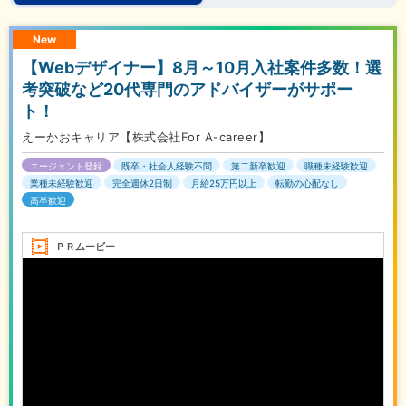
New
【Webデザイナー】8月～10月入社案件多数！選
考突破など20代専門のアドバイザーがサポー
ト！
えーかおキャリア【株式会社For A-career】
エージェント登録
既卒・社会人経験不問
第二新卒歓迎
職種未経験歓迎
業種未経験歓迎
完全週休2日制
月給25万円以上
転勤の心配なし
高卒歓迎
ＰＲムービー