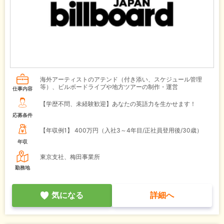
海外アーティストのアテンド（付き添い、スケジュール管理
等）、ビルボードライブや地方ツアーの制作・運営
仕事内容
【学歴不問、未経験歓迎】あなたの英語力を生かせます！
応募条件
【年収例1】
400万円（入社3～4年目/正社員登用後/30歳）
年収
東京支社、梅田事業所
勤務地
気になる
詳細へ