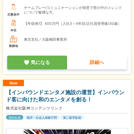
チームプレー/コミュニケーションが得意で世の中のトレンド
について敏感な方。
応募条件
【年収例1】
400万円（入社3～4年目/正社員登用後/30歳）
年収
東京支社／大阪梅田事業所
勤務地
気になる
詳細へ
New
【インバウンドエンタメ施設の運営】インバウン
ド客に向けた和のエンタメを創る！
株式会社阪神コンテンツリンク
契約社員
既卒・社会人経験不問
第二新卒歓迎