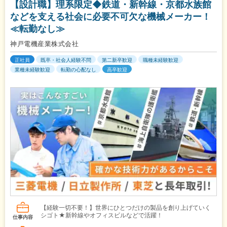
【設計職】理系限定◆鉄道・新幹線・京都水族館
などを支える社会に必要不可欠な機械メーカー！
≪転勤なし≫
神戸電機産業株式会社
正社員
既卒・社会人経験不問
第二新卒歓迎
職種未経験歓迎
業種未経験歓迎
転勤の心配なし
高卒歓迎
【経験一切不要！】世界にひとつだけの製品を創り上げていく
シゴト★新幹線やオフィスビルなどで活躍！
仕事内容