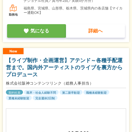
ナショナル社員／賞与年2回／実績5か月分）
福島県、宮城県、山形県、栃木県、茨城県内の各店舗【マイカ
ー通勤OK】
勤務地
気になる
詳細へ
New
【ライブ制作・企画運営】アテンド～各種手配運
営まで。国内外アーティストのライブを裏方から
プロデュース
株式会社阪神コンテンツリンク（総務人事担当）
契約社員
既卒・社会人経験不問
第二新卒歓迎
職種未経験歓迎
業種未経験歓迎
完全週休2日制