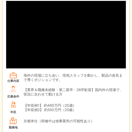
海外の現場に立ち会い、現地スタッフを動かし、製品の改良ま
で導くポジションです。
仕事内容
【業界＆職種未経験・第二新卒・26卒歓迎】国内外の現場で、
状況に合わせて動ける方
応募条件
【年収例1】
約460万円（20歳）
【年収例2】
約550万円（25歳）
年収
京都本社（研修中は他事業所の可能性あり）
勤務地