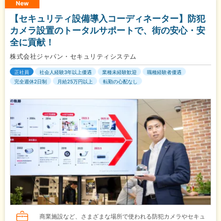
New
【セキュリティ設備導入コーディネーター】防犯
カメラ設置のトータルサポートで、街の安心・安
全に貢献！
株式会社ジャパン・セキュリティシステム
正社員
社会人経験3年以上優遇
業種未経験歓迎
職種経験者優遇
完全週休2日制
月給25万円以上
転勤の心配なし
商業施設など、さまざまな場所で使われる防犯カメラやセキュ