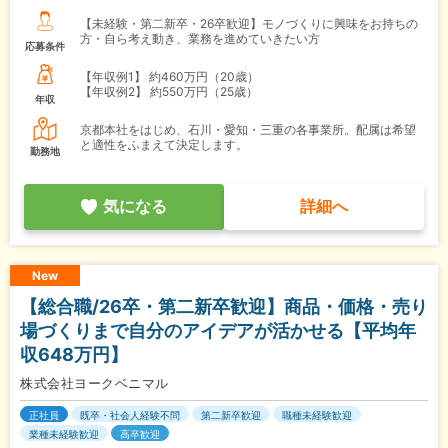
【未経験・第二新卒・26卒歓迎】モノづくりに興味をお持ちの
方・自ら考え動き、業務を進めていきたい方
応募条件
【年収例1】
約460万円（20歳）
【年収例2】
約550万円（25歳）
年収
京都本社をはじめ、石川・愛知・三重の各事業所。配属は希望
と適性をふまえて決定します。
勤務地
気になる
詳細へ
New
【総合職/26卒・第二新卒歓迎】商品・価格・売り
場づくりまで自分のアイデアが活かせる【平均年
収648万円】
株式会社ヨークベニマル
正社員
既卒・社会人経験不問
第二新卒歓迎
職種未経験歓迎
業種未経験歓迎
高卒歓迎