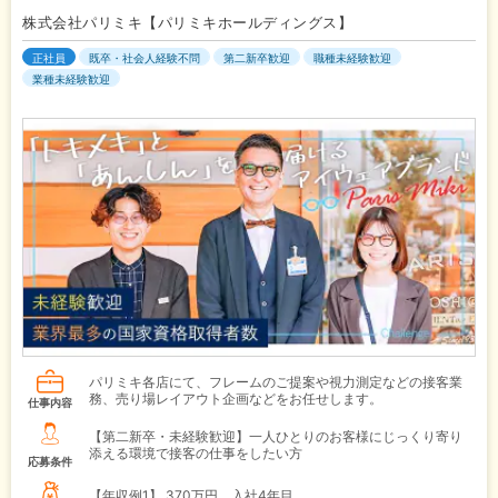
株式会社パリミキ【パリミキホールディングス】
正社員
既卒・社会人経験不問
第二新卒歓迎
職種未経験歓迎
業種未経験歓迎
パリミキ各店にて、フレームのご提案や視力測定などの接客業
務、売り場レイアウト企画などをお任せします。
仕事内容
【第二新卒・未経験歓迎】一人ひとりのお客様にじっくり寄り
添える環境で接客の仕事をしたい方
応募条件
【年収例1】
370万円 入社4年目