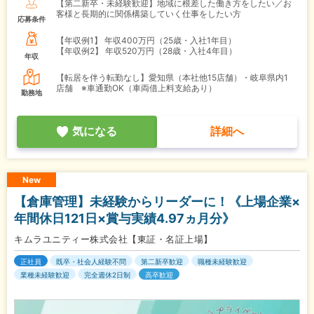
【第二新卒・未経験歓迎】地域に根差した働き方をしたい／お
客様と長期的に関係構築していく仕事をしたい方
応募条件
【年収例1】
年収400万円（25歳・入社1年目）
【年収例2】
年収520万円（28歳・入社4年目）
年収
【転居を伴う転勤なし】愛知県（本社他15店舗）・岐阜県内1
店舗 ※車通勤OK（車両借上料支給あり）
勤務地
気になる
詳細へ
New
【倉庫管理】未経験からリーダーに！《上場企業×
年間休日121日×賞与実績4.97ヵ月分》
キムラユニティー株式会社【東証・名証上場】
正社員
既卒・社会人経験不問
第二新卒歓迎
職種未経験歓迎
業種未経験歓迎
完全週休2日制
高卒歓迎