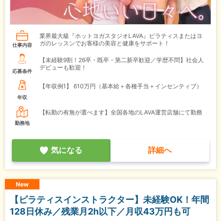
業界最大級『ホットヨガスタジオLAVA』ピラティスまたはヨ
ガのレッスンでお客様の美容と健康をサポート！
仕事内容
【未経験9割！26卒・既卒・第二新卒歓迎／学歴不問】社会人
デビューも歓迎！
応募条件
【年収例1】
610万円（基本給＋各種手当＋インセンティブ）
年収
【転勤の有無が選べます】全国各地のLAVA運営店舗にて勤務
勤務地
気になる
詳細へ
New
【ピラティスインストラクター】未経験OK！年間
128日休み／残業月2h以下／月収43万円も可