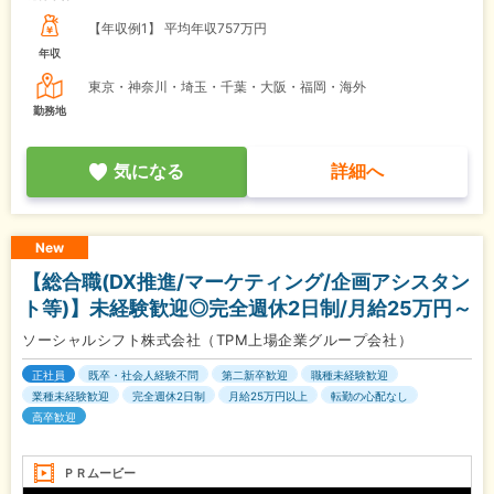
【年収例1】
平均年収757万円
年収
東京・神奈川・埼玉・千葉・大阪・福岡・海外
勤務地
気になる
詳細へ
New
【総合職(DX推進/マーケティング/企画アシスタン
ト等)】未経験歓迎◎完全週休2日制/月給25万円～
ソーシャルシフト株式会社（TPM上場企業グループ会社）
正社員
既卒・社会人経験不問
第二新卒歓迎
職種未経験歓迎
業種未経験歓迎
完全週休2日制
月給25万円以上
転勤の心配なし
高卒歓迎
ＰＲムービー