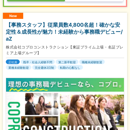
New
【事務スタッフ】従業員数4,800名超！確かな安
定性＆成長性が魅力！未経験から事務職デビュー/
aZ
株式会社コプロコンストラクション【東証プライム上場・名証プレ
ミア上場グループ】
正社員
既卒・社会人経験不問
第二新卒歓迎
職種未経験歓迎
業種未経験歓迎
完全週休2日制
転勤の心配なし