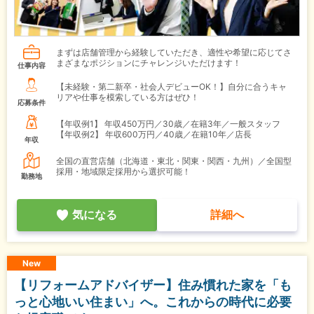
まずは店舗管理から経験していただき、適性や希望に応じてさ
まざまなポジションにチャレンジいただけます！
仕事内容
【未経験・第二新卒・社会人デビューOK！】自分に合うキャ
リアや仕事を模索している方はぜひ！
応募条件
【年収例1】
年収450万円／30歳／在籍3年／一般スタッフ
【年収例2】
年収600万円／40歳／在籍10年／店長
年収
全国の直営店舗（北海道・東北・関東・関西・九州）／全国型
採用・地域限定採用から選択可能！
勤務地
気になる
詳細へ
New
【リフォームアドバイザー】住み慣れた家を「も
っと心地いい住まい」へ。これからの時代に必要