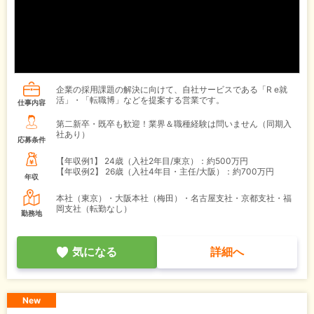
企業の採用課題の解決に向けて、自社サービスである「R e就
活」・「転職博」などを提案する営業です。
仕事内容
第二新卒・既卒も歓迎！業界＆職種経験は問いません（同期入
社あり）
応募条件
【年収例1】
24歳（入社2年目/東京）：約500万円
【年収例2】
26歳（入社4年目・主任/大阪）：約700万円
年収
本社（東京）・大阪本社（梅田）・名古屋支社・京都支社・福
岡支社（転勤なし）
勤務地
気になる
詳細へ
New