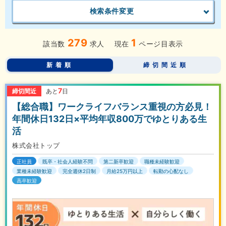
検索条件変更
279
1
該当数
求人
現在
ページ目表示
新着順
締切間近順
7
締切間近
あと
日
【総合職】ワークライフバランス重視の方必見！
年間休日132日×平均年収800万でゆとりある生
活
株式会社トップ
正社員
既卒・社会人経験不問
第二新卒歓迎
職種未経験歓迎
業種未経験歓迎
完全週休2日制
月給25万円以上
転勤の心配なし
高卒歓迎