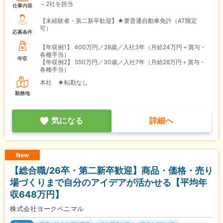
～2社を担当
仕事内容
【未経験者・第二新卒歓迎】★要普通自動車免許（AT限定
可）
応募条件
【年収例1】
400万円／28歳／入社3年（月給24万円＋賞与・
各種手当）
年収
【年収例2】
550万円／30歳／入社7年（月給28万円＋賞与・
各種手当）
本社 ★転勤なし
勤務地
気になる
詳細へ
New
【総合職/26卒・第二新卒歓迎】商品・価格・売り
場づくりまで自分のアイデアが活かせる【平均年
収648万円】
株式会社ヨークベニマル