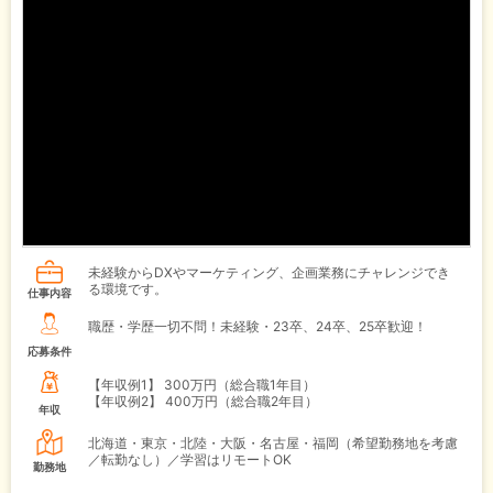
未経験からDXやマーケティング、企画業務にチャレンジでき
る環境です。
仕事内容
職歴・学歴一切不問！未経験・23卒、24卒、25卒歓迎！
応募条件
【年収例1】
300万円（総合職1年目）
【年収例2】
400万円（総合職2年目）
年収
北海道・東京・北陸・大阪・名古屋・福岡（希望勤務地を考慮
／転勤なし）／学習はリモートOK
勤務地