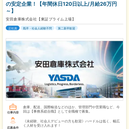
の安定企業！【年間休日120日以上/月給26万円
～】
安田倉庫株式会社【東証プライム上場】
正社員
既卒・社会人経験不問
第二新卒歓迎
倉庫、配送、国際輸送などのほか、管理部門や営業職など、今
回は【事務系総合職】として全職種で募集。
仕事内容
《未経験、社会人デビューの方も歓迎》ハードルは低く、幅広
く人材を受け入れます！
応募条件