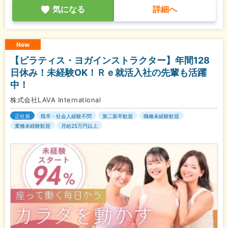
気になる
詳細へ
New
【ピラティス・ヨガインストラクター】年間128
日休み！未経験OK！Ｒｅ就活入社の先輩も活躍
中！
株式会社LAVA International
正社員
既卒・社会人経験不問
第二新卒歓迎
職種未経験歓迎
業種未経験歓迎
月給25万円以上