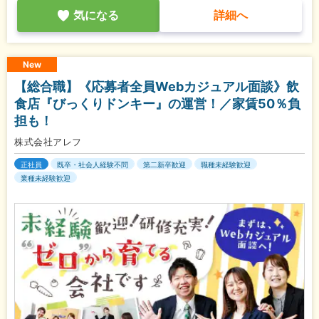
気になる
詳細へ
New
【総合職】《応募者全員Webカジュアル面談》飲
食店『びっくりドンキー』の運営！／家賃50％負
担も！
株式会社アレフ
正社員
既卒・社会人経験不問
第二新卒歓迎
職種未経験歓迎
業種未経験歓迎