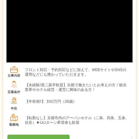
フロント対応・予約対応などに加えて、WEBサイトやSNSの
運用などにも携わっていただきます。
仕事内容
【未経験/第二新卒歓迎】京都で働きたいとお考えの方！観光
業界やホテル経営・運営に興味のある方！
応募条件
【年収例1】
300万円（26歳）
年収
【転勤なし】京都市内のアーバンホテル（二条、四条、五条、
伏見）★UIJターン希望者も歓迎
勤務地