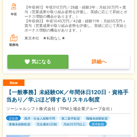
【年収例1】
年収510万円／28歳・経験3年：月給30万円＋賞
与（営業成果や取り組み姿勢を評価し、実績に応じて昇給とボ
年収
ーナス増額の機会があります。）
【年収例2】
年収1045万円／42歳・経験11年：月給55万円＋
賞与（営業成果や取り組み姿勢を評価し、実績に応じて昇給と
ボーナス増額の機会があります。）
東京本社 ★転勤なし★
勤務地
気になる
詳細へ
New
【一般事務】未経験OK／年間休日120日・資格手
当あり／学ぶほど得するリスキル制度
ソーシャルシフト株式会社（TPM上場企業グループ会社）
正社員
既卒・社会人経験不問
第二新卒歓迎
職種未経験歓迎
業種未経験歓迎
完全週休2日制
月給25万円以上
高卒歓迎