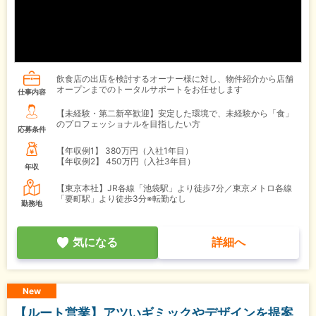
飲食店の出店を検討するオーナー様に対し、物件紹介から店舗
オープンまでのトータルサポートをお任せします
仕事内容
【未経験・第二新卒歓迎】安定した環境で、未経験から「食」
のプロフェッショナルを目指したい方
応募条件
【年収例1】
380万円（入社1年目）
【年収例2】
450万円（入社3年目）
年収
【東京本社】JR各線「池袋駅」より徒歩7分／東京メトロ各線
「要町駅」より徒歩3分※転勤なし
勤務地
気になる
詳細へ
New
【ルート営業】アツいギミックやデザインを提案