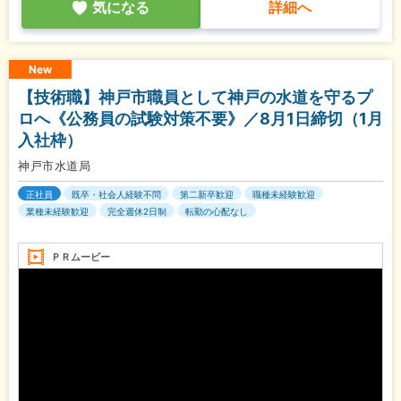
気になる
詳細へ
New
【技術職】神戸市職員として神戸の水道を守るプ
ロへ《公務員の試験対策不要》／8月1日締切（1月
入社枠）
神戸市水道局
正社員
既卒・社会人経験不問
第二新卒歓迎
職種未経験歓迎
業種未経験歓迎
完全週休2日制
転勤の心配なし
ＰＲムービー