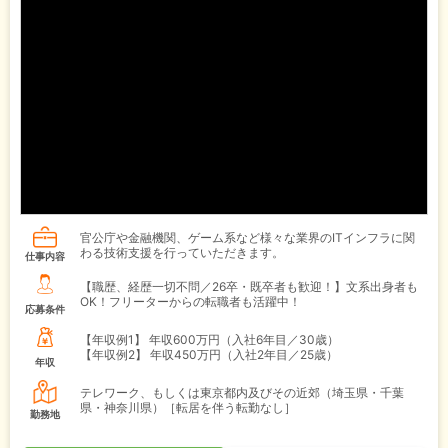
官公庁や金融機関、ゲーム系など様々な業界のITインフラに関
わる技術支援を行っていただきます。
仕事内容
【職歴、経歴一切不問／26卒・既卒者も歓迎！】文系出身者も
OK！フリーターからの転職者も活躍中！
応募条件
【年収例1】
年収600万円（入社6年目／30歳）
【年収例2】
年収450万円（入社2年目／25歳）
年収
テレワーク、もしくは東京都内及びその近郊（埼玉県・千葉
県・神奈川県）［転居を伴う転勤なし］
勤務地