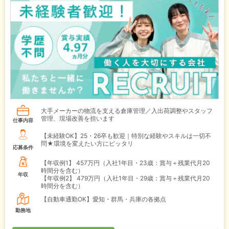
大手メーカーの物流を支える倉庫管理／入出荷調整やスタッフ
管理、現場改善を担います
仕事内容
【未経験OK】25・26卒も歓迎｜特別な経験やスキルは一切不
問★環境を変えたい方にピッタリ
応募条件
【年収例1】
457万円（入社1年目・23歳：賞与＋残業代月20
時間分を含む）
年収
【年収例2】
479万円（入社1年目・29歳：賞与＋残業代月20
時間分を含む）
【自動車通勤OK】愛知・群馬・兵庫の各拠点
勤務地