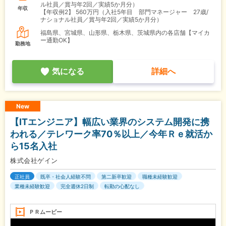
ル社員／賞与年2回／実績5か月分）
年収
【年収例2】
560万円（入社5年目 部門マネージャー 27歳/
ナショナル社員／賞与年2回／実績5か月分）
福島県、宮城県、山形県、栃木県、茨城県内の各店舗【マイカ
ー通勤OK】
勤務地
気になる
詳細へ
New
【ITエンジニア】幅広い業界のシステム開発に携
われる／テレワーク率70％以上／今年Ｒｅ就活か
ら15名入社
株式会社ゲイン
正社員
既卒・社会人経験不問
第二新卒歓迎
職種未経験歓迎
業種未経験歓迎
完全週休2日制
転勤の心配なし
ＰＲムービー