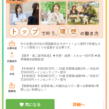
中小企業のDX化や課題解決をサポート！より便利で快適なオ
フィス環境づくりを提案する仕事です。
仕事内容
【既卒・第二新卒歓迎】★学歴・経歴・スキル一切不問 ★業
界職種未経験歓迎
応募条件
【年収例1】
年収590万円 ／ 25歳 営業職 経験3年 ／月給26
万5000円＋インセンティブ＋賞与
年収
【年収例2】
年収980万円 ／ 31歳 営業職 経験9年 ／月給37
万2000円＋インセンティブ＋賞与
【勤務地多数】全国各地に45拠点あり◎＜選べる勤務地×希
望しない転勤なし＞
勤務地
気になる
詳細へ