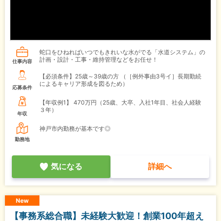
蛇口をひねればいつでもきれいな水がでる「水道システム」の
計画・設計・工事・維持管理などをお任せ！
仕事内容
【必須条件】25歳～39歳の方 （［例外事由3号イ］長期勤続
によるキャリア形成を図るため）
応募条件
【年収例1】
470万円（25歳、大卒、入社1年目、社会人経験
３年）
年収
神戸市内勤務が基本です◎
勤務地
気になる
詳細へ
New
【事務系総合職】未経験大歓迎！創業100年超え