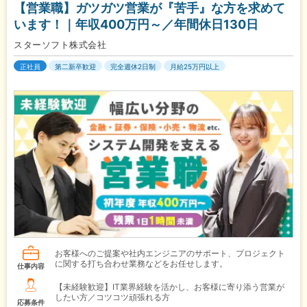
【営業職】ガツガツ営業が『苦手』な方を求めて
います！｜年収400万円～／年間休日130日
スターソフト株式会社
正社員
第二新卒歓迎
完全週休2日制
月給25万円以上
お客様へのご提案や社内エンジニアのサポート、プロジェクト
に関する打ち合わせ業務などをお任せします。
仕事内容
【未経験歓迎】IT業界経験を活かし、お客様に寄り添う営業が
したい方／コツコツ頑張れる方
応募条件