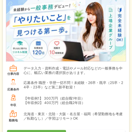
データ入力・資料作成・電話やメール対応などの一般事務を中
心に、幅広い業務の選択肢があります。
仕事内容
応募条件 職歴・学歴一切不問！未経験・26卒・既卒（25卒・2
4卒・23卒）など第二新卒歓迎！
応募条件
【年収例1】
300万円（総合職1年目）
【年収例2】
400万円（総合職2年目）
年収
北海道・東京・北陸・大阪・名古屋・福岡（希望勤務地を考慮
／転勤なし）／学習はリモートOK
勤務地