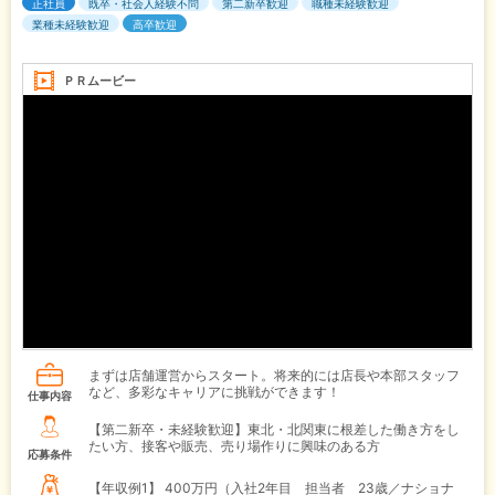
正社員
既卒・社会人経験不問
第二新卒歓迎
職種未経験歓迎
業種未経験歓迎
高卒歓迎
ＰＲムービー
まずは店舗運営からスタート。将来的には店長や本部スタッフ
など、多彩なキャリアに挑戦ができます！
仕事内容
【第二新卒・未経験歓迎】東北・北関東に根差した働き方をし
たい方、接客や販売、売り場作りに興味のある方
応募条件
【年収例1】
400万円（入社2年目 担当者 23歳／ナショナ