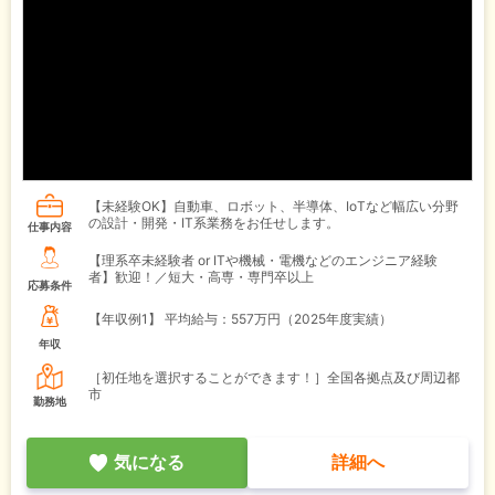
【未経験OK】自動車、ロボット、半導体、IoTなど幅広い分野
の設計・開発・IT系業務をお任せします。
仕事内容
【理系卒未経験者 or ITや機械・電機などのエンジニア経験
者】歓迎！／短大・高専・専門卒以上
応募条件
【年収例1】
平均給与：557万円（2025年度実績）
年収
［初任地を選択することができます！］全国各拠点及び周辺都
市
勤務地
気になる
詳細へ