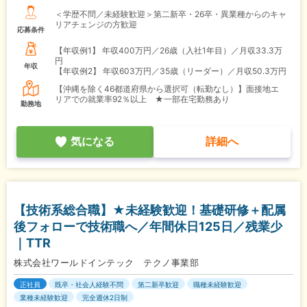
＜学歴不問／未経験歓迎＞第二新卒・26卒・異業種からのキャ
リアチェンジの方歓迎
応募条件
【年収例1】
年収400万円／26歳（入社1年目）／月収33.3万
円
年収
【年収例2】
年収603万円／35歳（リーダー）／月収50.3万円
【沖縄を除く46都道府県から選択可（転勤なし）】面接地エ
リアでの就業率92％以上 ★一部在宅勤務あり
勤務地
気になる
詳細へ
【技術系総合職】★未経験歓迎！基礎研修＋配属
後フォローで技術職へ／年間休日125日／残業少
｜TTR
株式会社ワールドインテック テクノ事業部
正社員
既卒・社会人経験不問
第二新卒歓迎
職種未経験歓迎
業種未経験歓迎
完全週休2日制