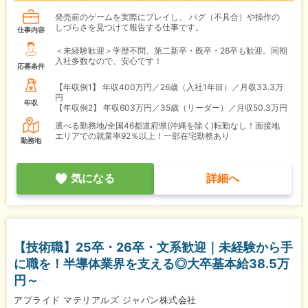
発売前のゲームを実際にプレイし、 バグ（不具合）や操作の
しづらさを見つけて報告する仕事です。
仕事内容
＜未経験歓迎＞学歴不問、第二新卒・既卒・26卒も歓迎。同期
入社多数なので、安心です！
応募条件
【年収例1】
年収400万円／26歳（入社1年目）／月収33.3万
円
年収
【年収例2】
年収603万円／35歳（リーダー）／月収50.3万円
選べる勤務地/全国46都道府県(沖縄を除く)転勤なし！面接地
エリアでの就業率92％以上！一部在宅勤務あり
勤務地
気になる
詳細へ
【技術職】25卒・26卒・文系歓迎｜未経験から手
に職を！半導体業界を支える◎大卒基本給38.5万
円～
アプライド マテリアルズ ジャパン株式会社