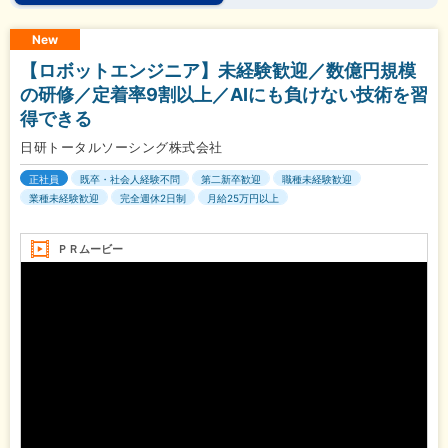
New
【ロボットエンジニア】未経験歓迎／数億円規模
の研修／定着率9割以上／AIにも負けない技術を習
得できる
日研トータルソーシング株式会社
正社員
既卒・社会人経験不問
第二新卒歓迎
職種未経験歓迎
業種未経験歓迎
完全週休2日制
月給25万円以上
ＰＲムービー