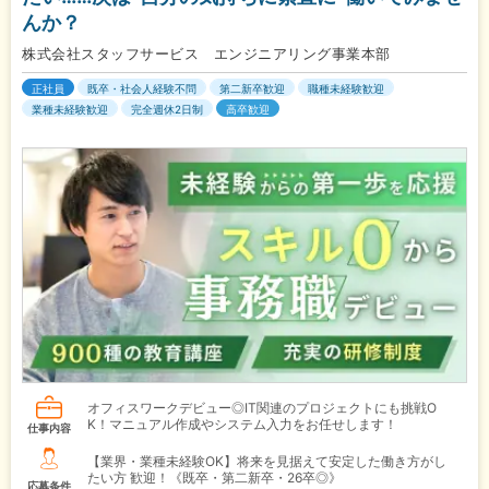
んか？
株式会社スタッフサービス エンジニアリング事業本部
正社員
既卒・社会人経験不問
第二新卒歓迎
職種未経験歓迎
業種未経験歓迎
完全週休2日制
高卒歓迎
オフィスワークデビュー◎IT関連のプロジェクトにも挑戦O
K！マニュアル作成やシステム入力をお任せします！
仕事内容
【業界・業種未経験OK】将来を見据えて安定した働き方がし
たい方 歓迎！《既卒・第二新卒・26卒◎》
応募条件