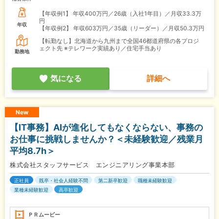
【年収例1】
年収400万円／26歳（入社1年目）／月収33.3万
円
年収
【年収例2】
年収603万円／35歳（リーダー）／月収50.3万円
【転勤なし】北海道から九州まで全国46都道府県の各プロジ
ェクト先 ※テレワーク実績あり／住宅手当あり
勤務地
気になる
詳細へ
New
【IT事務】AIが進化してもなくならない、事務の
お仕事に挑戦しませんか？＜未経験歓迎／残業月
平均8.7h＞
株式会社スタッフサービス エンジニアリング事業本部
正社員
既卒・社会人経験不問
第二新卒歓迎
職種未経験歓迎
業種未経験歓迎
高卒歓迎
ＰＲムービー