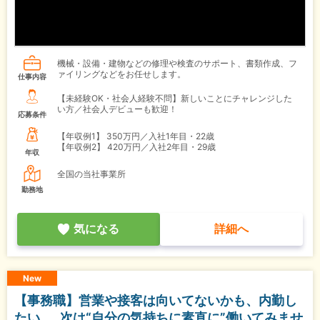
機械・設備・建物などの修理や検査のサポート、書類作成、フ
ァイリングなどをお任せします。
仕事内容
【未経験OK・社会人経験不問】新しいことにチャレンジした
い方／社会人デビューも歓迎！
応募条件
【年収例1】
350万円／入社1年目・22歳
【年収例2】
420万円／入社2年目・29歳
年収
全国の当社事業所
勤務地
気になる
詳細へ
New
【事務職】営業や接客は向いてないかも、内勤し
たい……次は“自分の気持ちに素直に”働いてみませ