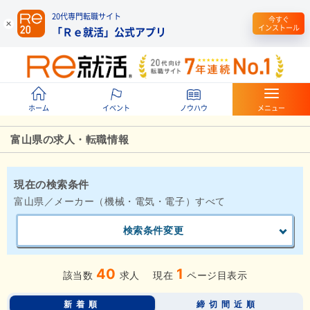
20代専門転職サイト
今すぐ
インストール
「Ｒｅ就活」公式アプリ
ホーム
イベント
ノウハウ
メニュー
富山県の求人・転職情報
現在の検索条件
富山県／メーカー（機械・電気・電子）すべて
検索条件変更
40
1
該当数
求人
現在
ページ目表示
新着順
締切間近順