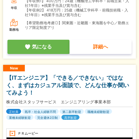
【年収例1】
400万円：24歳（機械理工学科卒・前職営業・入
社1年目）※残業手当及び賞与含む
年収
【年収例2】
418万円：25歳（機械工学科卒・前職技術職・入
社1年目）※残業手当及び賞与含む
【希望勤務地考慮◎】関東圏・近畿圏・東海圏を中心／勤務エ
リア限定制度アリ
勤務地
気になる
詳細へ
New
【ITエンジニア】「できる／できない」ではな
く、まずはカジュアル面談で、どんな仕事か聞い
てみよう！
株式会社スタッフサービス エンジニアリング事業本部
正社員
既卒・社会人経験不問
第二新卒歓迎
職種未経験歓迎
業種未経験歓迎
完全週休2日制
高卒歓迎
ＰＲムービー