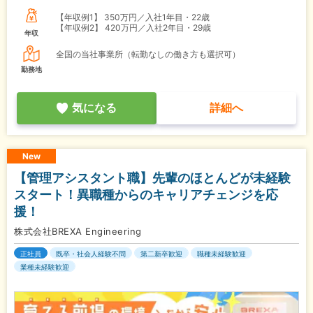
【年収例1】
350万円／入社1年目・22歳
【年収例2】
420万円／入社2年目・29歳
年収
全国の当社事業所（転勤なしの働き方も選択可）
勤務地
気になる
詳細へ
New
【管理アシスタント職】先輩のほとんどが未経験
スタート！異職種からのキャリアチェンジを応
援！
株式会社BREXA Engineering
正社員
既卒・社会人経験不問
第二新卒歓迎
職種未経験歓迎
業種未経験歓迎