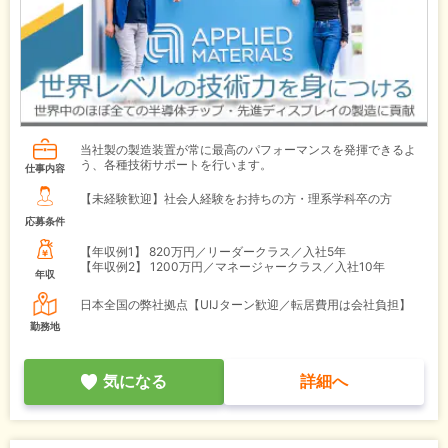
当社製の製造装置が常に最高のパフォーマンスを発揮できるよ
う、各種技術サポートを行います。
仕事内容
【未経験歓迎】社会人経験をお持ちの方・理系学科卒の方
応募条件
【年収例1】
820万円／リーダークラス／入社5年
【年収例2】
1200万円／マネージャークラス／入社10年
年収
日本全国の弊社拠点【UIJターン歓迎／転居費用は会社負担】
勤務地
気になる
詳細へ