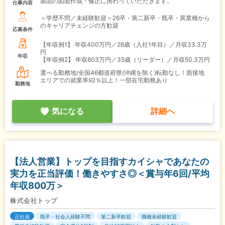
製品の図面作成・修正に携わっていただきます。
仕事内容
＜学歴不問／未経験歓迎＞26卒・第二新卒・既卒・異業種から
のキャリアチェンジの方歓迎
応募条件
【年収例1】
年収400万円／26歳（入社1年目）／月収33.3万
円
年収
【年収例2】
年収603万円／35歳（リーダー）／月収50.3万円
選べる勤務地/全国46都道府県(沖縄を除く)転勤なし！面接地
エリアでの就業率92％以上！一部在宅勤務あり
勤務地
気になる
詳細へ
【法人営業】トップを目指すカイシャであなたの
実力を正当評価！働きやすさ◎＜賞与年6回/平均
年収800万＞
株式会社トップ
正社員
既卒・社会人経験不問
第二新卒歓迎
職種未経験歓迎