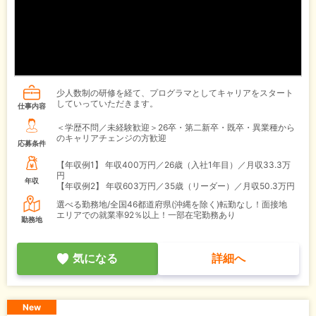
少人数制の研修を経て、プログラマとしてキャリアをスタート
していっていただきます。
仕事内容
＜学歴不問／未経験歓迎＞26卒・第二新卒・既卒・異業種から
のキャリアチェンジの方歓迎
応募条件
【年収例1】
年収400万円／26歳（入社1年目）／月収33.3万
円
年収
【年収例2】
年収603万円／35歳（リーダー）／月収50.3万円
選べる勤務地/全国46都道府県(沖縄を除く)転勤なし！面接地
エリアでの就業率92％以上！一部在宅勤務あり
勤務地
気になる
詳細へ
New