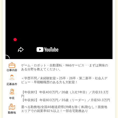
ゲーム・ロボット・自動運転・Webサービス･･･まずは興味の
ある分野を教えてください。
仕事内容
＜学歴不問／未経験歓迎＞25卒・26卒・第二新卒・社会人デ
ビュー・早期離職歴のある方も大歓迎！
応募条件
【年収例1】
年収400万円／26歳（入社1年目）／月収33.3万
円
年収
【年収例2】
年収603万円／35歳（リーダー）／月収50.3万円
選べる勤務地/全国46都道府県(沖縄を除く)転勤なし！面接地
エリアでの就業率92％以上！一部在宅勤務あり
勤務地