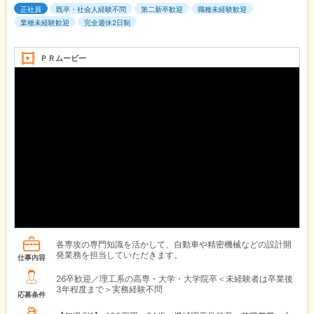
正社員
既卒・社会人経験不問
第二新卒歓迎
職種未経験歓迎
業種未経験歓迎
完全週休2日制
ＰＲムービー
各専攻の専門知識を活かして、自動車や精密機械などの設計開
発業務を担当していただきます。
仕事内容
26卒歓迎／理工系の高専・大学・大学院卒＜未経験者は卒業後
3年程度まで＞実務経験不問
応募条件