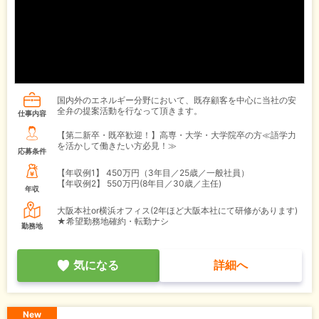
国内外のエネルギー分野において、既存顧客を中心に当社の安
全弁の提案活動を行なって頂きます。
仕事内容
【第二新卒・既卒歓迎！】高専・大学・大学院卒の方≪語学力
を活かして働きたい方必見！≫
応募条件
【年収例1】
450万円（3年目／25歳／一般社員）
【年収例2】
550万円(8年目／30歳／主任)
年収
大阪本社or横浜オフィス(2年ほど大阪本社にて研修があります)
★希望勤務地確約・転勤ナシ
勤務地
気になる
詳細へ
New