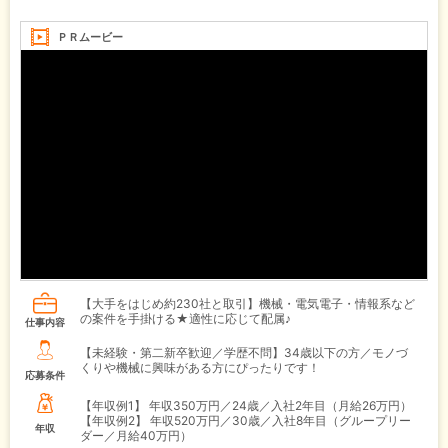
ＰＲムービー
【大手をはじめ約230社と取引】機械・電気電子・情報系など
の案件を手掛ける★適性に応じて配属♪
仕事内容
【未経験・第二新卒歓迎／学歴不問】34歳以下の方／モノづ
くりや機械に興味がある方にぴったりです！
応募条件
【年収例1】
年収350万円／24歳／入社2年目（月給26万円）
【年収例2】
年収520万円／30歳／入社8年目（グループリー
年収
ダー／月給40万円）