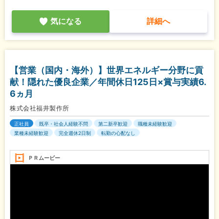
気になる
詳細へ
【営業（国内・海外）】世界エネルギー分野に貢
献！隠れた優良企業／年間休日125日×賞与実績6.
6ヵ月
株式会社福井製作所
正社員
既卒・社会人経験不問
第二新卒歓迎
職種未経験歓迎
業種未経験歓迎
完全週休2日制
転勤の心配なし
ＰＲムービー