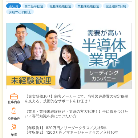
正社員
第二新卒歓迎
職種未経験歓迎
業種未経験歓迎
完全週休2日制
月給25万円以上
【充実研修あり】顧客メーカーにて、当社製造装置の安定稼働
を支える、技術的なサポートをお任せ！
仕事内容
【業界・業種未経験歓迎・文系の方大歓迎！】手に職をつけた
い／専門知識を身につけたい方
応募条件
【年収例1】
820万円／リーダークラス／入社5年
【年収例2】
1200万円／マネージャークラス／入社10年
年収