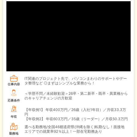
IT関連のプロジェクト先で、パソコンまわりのサポートやデー
タ整理など ◎まずはシンプルな業務から！
仕事内容
＜学歴不問／未経験歓迎＞26卒・第二新卒・既卒・異業種から
のキャリアチェンジの方歓迎
応募条件
【年収例1】
年収400万円／26歳（入社1年目）／月収33.3万
円
年収
【年収例2】
年収603万円／35歳（リーダー）／月収50.3万円
選べる勤務地/全国46都道府県(沖縄を除く)転勤なし！面接地
エリアでの就業率92％以上！一部在宅勤務あり
勤務地