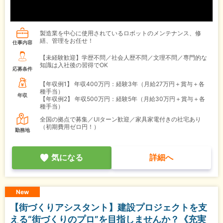
製造業を中心に使用されているロボットのメンテナンス、修
繕、管理をお任せ！
仕事内容
【未経験歓迎】学歴不問／社会人歴不問／文理不問／専門的な
知識は入社後の習得でOK
応募条件
【年収例1】
年収400万円：経験3年（月給27万円＋賞与＋各
種手当）
年収
【年収例2】
年収500万円：経験5年（月給30万円＋賞与＋各
種手当）
全国の拠点で募集／UIターン歓迎／家具家電付きの社宅あり
（初期費用ゼロ円！）
勤務地
気になる
詳細へ
New
【街づくりアシスタント】建設プロジェクトを支
える“街づくりのプロ”を目指しませんか？《充実