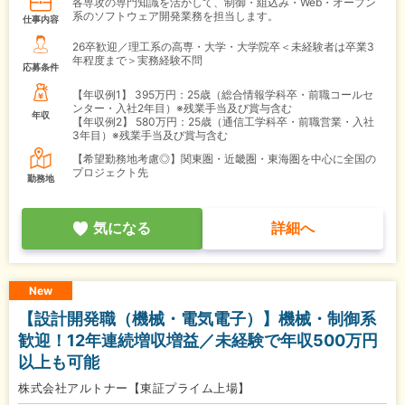
各専攻の専門知識を活かして、制御・組込み・Web・オープン
系のソフトウェア開発業務を担当します。
仕事内容
26卒歓迎／理工系の高専・大学・大学院卒＜未経験者は卒業3
年程度まで＞実務経験不問
応募条件
【年収例1】
395万円：25歳（総合情報学科卒・前職コールセ
ンター・入社2年目）※残業手当及び賞与含む
年収
【年収例2】
580万円：25歳（通信工学科卒・前職営業・入社
3年目）※残業手当及び賞与含む
【希望勤務地考慮◎】関東圏・近畿圏・東海圏を中心に全国の
プロジェクト先
勤務地
気になる
詳細へ
New
【設計開発職（機械・電気電子）】機械・制御系
歓迎！12年連続増収増益／未経験で年収500万円
以上も可能
株式会社アルトナー【東証プライム上場】