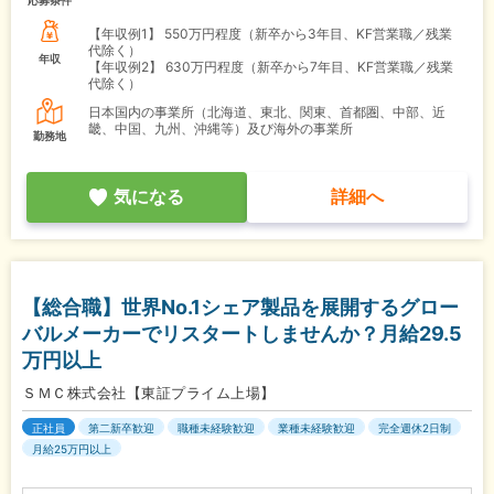
応募条件
【年収例1】
550万円程度（新卒から3年目、KF営業職／残業
代除く）
年収
【年収例2】
630万円程度（新卒から7年目、KF営業職／残業
代除く）
日本国内の事業所（北海道、東北、関東、首都圏、中部、近
畿、中国、九州、沖縄等）及び海外の事業所
勤務地
気になる
詳細へ
【総合職】世界No.1シェア製品を展開するグロー
バルメーカーでリスタートしませんか？月給29.5
万円以上
ＳＭＣ株式会社【東証プライム上場】
正社員
第二新卒歓迎
職種未経験歓迎
業種未経験歓迎
完全週休2日制
月給25万円以上