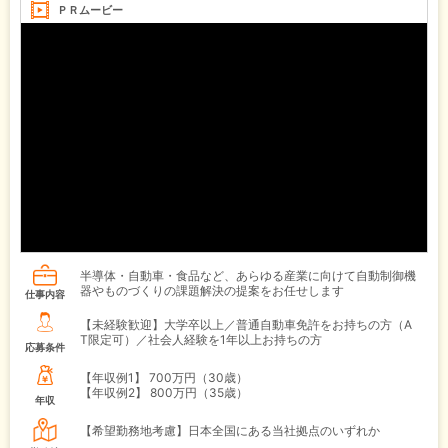
ＰＲムービー
半導体・自動車・食品など、あらゆる産業に向けて自動制御機
器やものづくりの課題解決の提案をお任せします
仕事内容
【未経験歓迎】大学卒以上／普通自動車免許をお持ちの方（A
T限定可）／社会人経験を1年以上お持ちの方
応募条件
【年収例1】
700万円（30歳）
【年収例2】
800万円（35歳）
年収
【希望勤務地考慮】日本全国にある当社拠点のいずれか