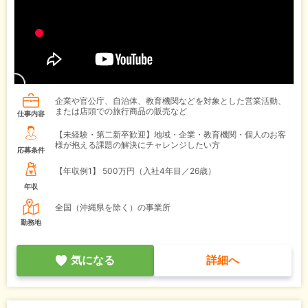
企業や官公庁、自治体、教育機関などを対象とした営業活動、
または店頭での旅行商品の販売など
仕事内容
【未経験・第二新卒歓迎】地域・企業・教育機関・個人のお客
様が抱える課題の解決にチャレンジしたい方
応募条件
【年収例1】
500万円（入社4年目／26歳）
年収
全国（沖縄県を除く）の事業所
勤務地
気になる
詳細へ