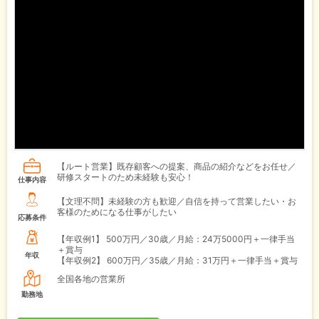
【ルート営業】既存顧客への提案、商品の紹介などをお任せ／
研修スタートのため未経験も安心！
仕事内容
【文理不問】未経験の方も歓迎／自信を持って営業したい・お
客様のためになる仕事がしたい
応募条件
【年収例1】
500万円／30歳／月給：24万5000円＋一律手当
＋賞与
年収
【年収例2】
600万円／35歳／月給：31万円＋一律手当＋賞与
全国各地の営業所
勤務地