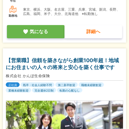
年収
東京、横浜、大阪、名古屋、三重、兵庫、宮城、新潟、長野、
広島、福岡、米子、大分、北海道他 ※転勤無し
勤務地
気になる
詳細へ
【営業職】信頼を築きながら創業100年超！地域
にお住まいの人々の将来と安心を築く仕事です
株式会社 かんぽ生命保険
正社員
既卒・社会人経験不問
第二新卒歓迎
職種未経験歓迎
業種未経験歓迎
完全週休2日制
転勤の心配なし