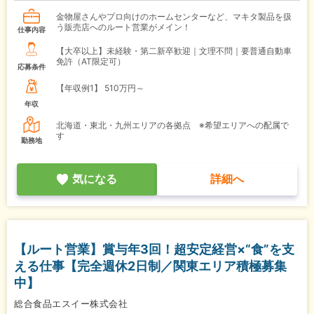
金物屋さんやプロ向けのホームセンターなど、マキタ製品を扱
う販売店へのルート営業がメイン！
仕事内容
【大卒以上】未経験・第二新卒歓迎｜文理不問｜要普通自動車
免許（AT限定可）
応募条件
【年収例1】
510万円～
年収
北海道・東北・九州エリアの各拠点 ※希望エリアへの配属で
す
勤務地
気になる
詳細へ
【ルート営業】賞与年3回！超安定経営×“食”を支
える仕事【完全週休2日制／関東エリア積極募集
中】
総合食品エスイー株式会社