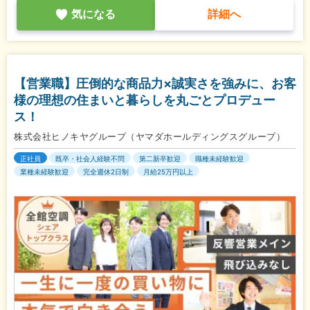
気になる
詳細へ
【営業職】圧倒的な商品力×誠実さを強みに、お客
様の理想の住まいと暮らしを丸ごとプロデュー
ス！
株式会社ヒノキヤグループ（ヤマダホールディングスグループ）
正社員
既卒・社会人経験不問
第二新卒歓迎
職種未経験歓迎
業種未経験歓迎
完全週休2日制
月給25万円以上