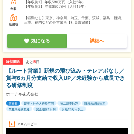
【年収例1】
年収580万円（入社5年）
【年収例2】
年収850万円（入社15年）
年収
【転勤なし】東京、神奈川、埼玉、千葉、茨城、福島、新潟、
三重、福岡などの各営業所【社員寮完備】
勤務地
気になる
詳細へ
5
締切間近
あと
日
【ルート営業】新規の飛び込み・テレアポなし／
賞与6カ月分支給で収入UP／未経験から成長でき
る研修制度
ホーチキ株式会社
正社員
既卒・社会人経験不問
第二新卒歓迎
職種未経験歓迎
業種未経験歓迎
完全週休2日制
月給25万円以上
ＰＲムービー