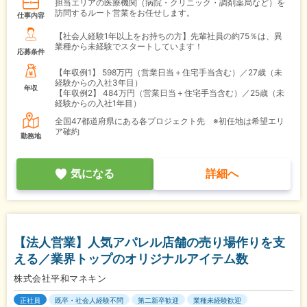
担当エリアの医療機関（病院・クリニック・調剤薬局など）を
訪問するルート営業をお任せします。
仕事内容
【社会人経験1年以上をお持ちの方】先輩社員の約75％は、異
業種から未経験でスタートしています！
応募条件
【年収例1】
598万円（営業日当＋住宅手当含む）／27歳（未
経験からの入社3年目）
年収
【年収例2】
484万円（営業日当＋住宅手当含む）／25歳（未
経験からの入社1年目）
全国47都道府県にある各プロジェクト先 ※初任地は希望エリ
ア確約
勤務地
気になる
詳細へ
【法人営業】人気アパレル店舗の売り場作りを支
える／業界トップのオリジナルアイテム数
株式会社平和マネキン
正社員
既卒・社会人経験不問
第二新卒歓迎
業種未経験歓迎