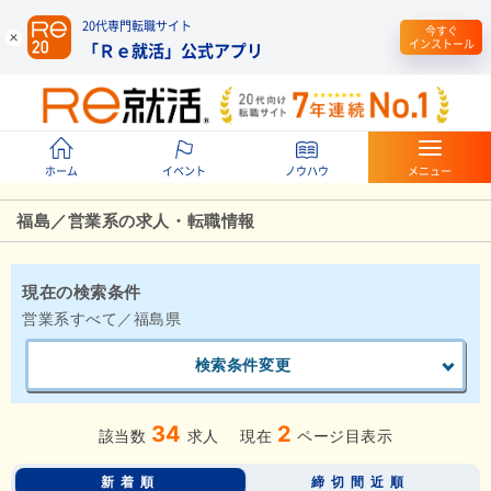
20代専門転職サイト
今すぐ
インストール
「Ｒｅ就活」公式アプリ
ホーム
イベント
ノウハウ
メニュー
福島／営業系の求人・転職情報
現在の検索条件
営業系すべて／福島県
検索条件変更
34
2
該当数
求人
現在
ページ目表示
新着順
締切間近順