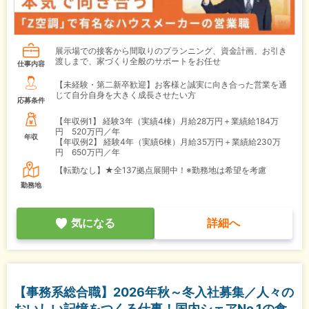
展示場での接客から間取りのプランニング、資金計画、お引き
渡しまで、家づくり全般のサポートをお任せ
仕事内容
【未経験・第二新卒歓迎】お客様と誠実に向き合った営業を通
じて自分自身を大きく成長させたい方
応募条件
【年収例1】
経験3年（実績4棟）月給28万円＋業績給184万
円 520万円／年
年収
【年収例2】
経験4年（実績6棟）月給35万円＋業績給230万
円 650万円／年
【転勤なし】★全137拠点展開中！※勤務地は希望を考慮
勤務地
気になる
詳細へ
【事務系総合職】2026年秋～冬入社募集／人々の
おいしい記憶をつくる仕事！国内シェアNo.1の食