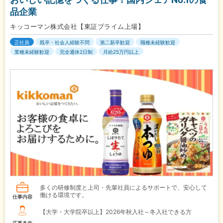
品企業
キッコーマン株式会社【東証プライム上場】
正社員
既卒・社会人経験不問
第二新卒歓迎
職種未経験歓迎
業種未経験歓迎
完全週休2日制
月給25万円以上
多くの研修制度と上司・先輩社員によるサポートで、安心して
働ける環境です。
仕事内容
【大学・大学院卒以上】2026年秋入社～冬入社できる方