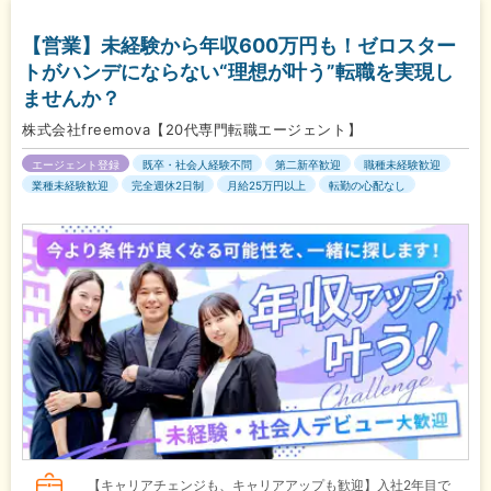
【営業】未経験から年収600万円も！ゼロスター
トがハンデにならない“理想が叶う”転職を実現し
ませんか？
株式会社freemova【20代専門転職エージェント】
エージェント登録
既卒・社会人経験不問
第二新卒歓迎
職種未経験歓迎
業種未経験歓迎
完全週休2日制
月給25万円以上
転勤の心配なし
【キャリアチェンジも、キャリアアップも歓迎】入社2年目で