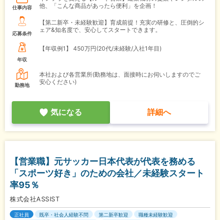
他、「こんな商品があったら便利」を企画！
仕事内容
【第二新卒・未経験歓迎】育成前提！充実の研修と、圧倒的シ
ェア&知名度で、安心してスタートできます。
応募条件
【年収例1】
450万円(20代/未経験/入社1年目)
年収
本社および各営業所(勤務地は、面接時にお伺いしますのでご
安心ください)
勤務地
気になる
詳細へ
【営業職】元サッカー日本代表が代表を務める
「スポーツ好き」のための会社／未経験スタート
率95％
株式会社ASSIST
正社員
既卒・社会人経験不問
第二新卒歓迎
職種未経験歓迎