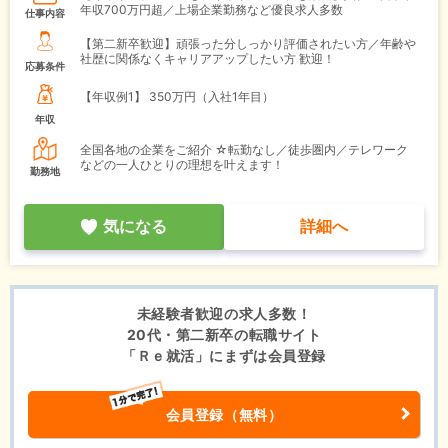
年収700万円超／上場企業勤務など優良求人多数
仕事内容
【第二新卒歓迎】頑張った分しっかり評価されたい方／年齢や
社歴に関係なくキャリアアップしたい方 歓迎！
応募条件
【年収例1】
350万円（入社1年目）
年収
全国各地の企業をご紹介 ☆転勤なし／徒歩圏内／テレワーク
などの一人ひとりの理想を叶えます！
勤務地
気になる
詳細へ
未経験者歓迎の求人多数！
20代・第二新卒の転職サイト
「Ｒｅ就活」にまずは会員登録
会員登録（無料）