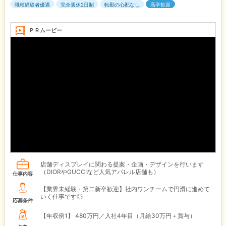
職種経験者優遇
完全週休2日制
転勤の心配なし
高卒歓迎
ＰＲムービー
店舗ディスプレイに関わる提案・企画・デザインを行います
（DIORやGUCCIなど人気アパレル店舗も）
仕事内容
【業界未経験・第二新卒歓迎】社内ワンチームで円滑に進めて
いく仕事です◎
応募条件
【年収例1】
480万円／入社4年目（月給30万円＋賞与）