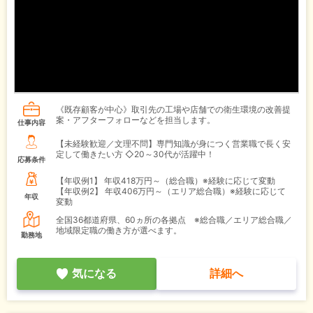
《既存顧客が中心》取引先の工場や店舗での衛生環境の改善提
案・アフターフォローなどを担当します。
仕事内容
【未経験歓迎／文理不問】専門知識が身につく営業職で長く安
定して働きたい方 ◇20～30代が活躍中！
応募条件
【年収例1】
年収418万円～（総合職）※経験に応じて変動
【年収例2】
年収406万円～（エリア総合職）※経験に応じて
年収
変動
全国36都道府県、60ヵ所の各拠点 ※総合職／エリア総合職／
地域限定職の働き方が選べます。
勤務地
気になる
詳細へ