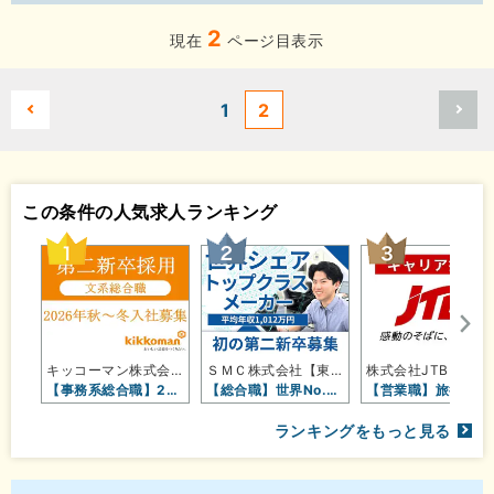
2
現在
ページ目表示
1
2
この条件の人気求人ランキング
キッコーマン株式会社【東証プライム…
ＳＭＣ株式会社【東証プライム上場】
株式会社JTB
【事務系総合職】2026年秋～冬入…
【総合職】世界No.1シェア製品を…
【営業職】
ランキングをもっと見る