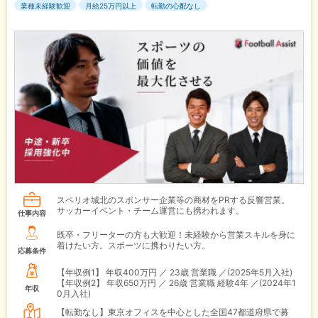
業種未経験歓迎
月給25万円以上
転勤の心配なし
スペリオ城北のスポンサー企業等の商材をPRする反響営業。
サッカーイベント・チーム運営にも携われます。
仕事内容
既卒・フリーターの方も大歓迎！未経験から営業スキルを身に
着けたい方。スポーツに携わりたい方。
応募条件
【年収例1】
年収400万円 ／ 23歳 営業職 ／(2025年5月入社)
【年収例2】
年収650万円 ／ 26歳 営業職 経験4年 ／(2024年1
年収
0月入社)
【転勤なし】東京オフィスを中心とした全国47都道府県で募