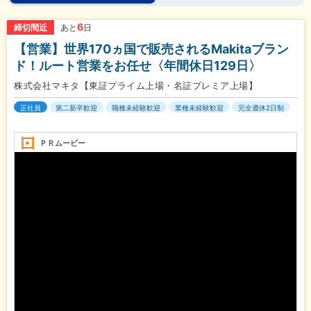
6
締切間近
あと
日
【営業】世界170ヵ国で販売されるMakitaブラン
ド！ルート営業をお任せ〈年間休日129日〉
株式会社マキタ【東証プライム上場・名証プレミア上場】
正社員
第二新卒歓迎
職種未経験歓迎
業種未経験歓迎
完全週休2日制
ＰＲムービー