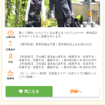
既にご契約いただいているお客さまへのフォローや、将来設計
をサポートするご提案を行います。
仕事内容
《既卒歓迎》業界知識は不要！原付免許以上をお持ちの方
応募条件
【年収例1】
【30歳】基本給+諸手当（残業手当・住居手当・
扶養手当・営業手当・通勤手当）＋賞与年2回＝年 収510万円
年収
【年収例2】
【40歳】基本給+諸手当（残業手当・住居手当・
扶養手当・営業手当・通勤手当）＋賞与年2回＝年 収610万円
《U・I・Jターン歓迎》北海道エリア～九州エリアの幅広いエ
リアで募集！
勤務地
気になる
詳細へ