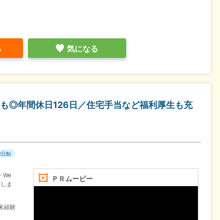
る
気になる
も◎年間休日126日／住宅手当など福利厚生も充
2日制
We
ＰＲムービー
当しま
未経験