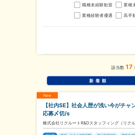
職種未経験歓迎
業種
業種経験者優遇
高卒
年収
17
完全週休2日制
年間休
こだわり
該当数
条件
土日面接OK
書類選
新着順
New
【社内SE】社会人歴が浅い今がチャン
応募〆切/s
株式会社リクルートR&Dスタッフィング（リク