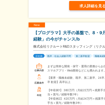
求人詳細を見
New
【プログラマ】大手の基盤で、8・9
経験」の今がチャンス/b
株式会社リクルートR&Dスタッフィング（リク
正社員
既卒・社会人経験不問
第二新卒歓迎
職種未経
まずは簡単な開発・保守・運用の業務からお
スマホアプリ・Web開発などにも携われます
仕事内容
【業界・職種未経験、既卒、第二新卒、24卒
卒 歓迎】高卒以上
応募条件
【年収例1】
380万円（月給22万円＋残業手
当＋賞与／経験年数1年）
年収
【年収例2】
420万円（月給24万円＋残業手
手当＋賞与／経験年数3年）