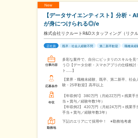
New
【データサイエンティスト】分析・A
が身につけられる◎/e
株式会社リクルートR&Dスタッフィング（リク
正社員
既卒・社会人経験不問
第二新卒歓迎
職種未経
多彩な案件で、自分にピッタリのスキルを見
う◎【データ分析・スマホアプリの仕様検討
仕事内容
ト……】
【業界・職種未経験、既卒、第二新卒、社会
験・25卒歓迎】高卒以上
応募条件
【年収例1】
380万円（月給22万円＋残業手
当＋賞与／経験年数1年）
年収
【年収例2】
420万円（月給24万円＋残業手
手当＋賞与／経験年数3年）
下記のエリアにて採用中！ ※勤務地考慮
勤務地