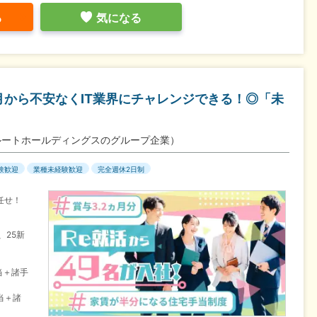
る
気になる
月から不安なくIT業界にチャレンジできる！◎「未
ルートホールディングスのグループ企業）
験歓迎
業種未経験歓迎
完全週休2日制
任せ！
。
、25新
当＋諸手
当＋諸