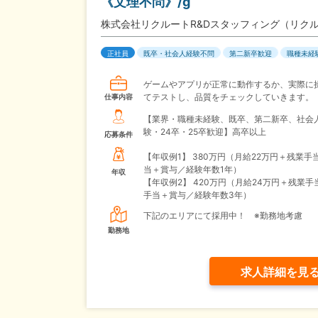
《文理不問》/g
株式会社リクルートR&Dスタッフィング（リク
正社員
既卒・社会人経験不問
第二新卒歓迎
職種未経
ゲームやアプリが正常に動作するか、実際に
てテストし、品質をチェックしていきます。
仕事内容
【業界・職種未経験、既卒、第二新卒、社会
験・24卒・25卒歓迎】高卒以上
応募条件
【年収例1】
380万円（月給22万円＋残業手
当＋賞与／経験年数1年）
年収
【年収例2】
420万円（月給24万円＋残業手
手当＋賞与／経験年数3年）
下記のエリアにて採用中！ ※勤務地考慮
勤務地
求人詳細を見