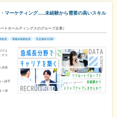
I・マーケティング……未経験から需要の高いスキル
ルートホールディングスのグループ企業）
験歓迎
業種未経験歓迎
完全週休2日制
つけよ
・テス
人未経
当＋諸手
当＋諸