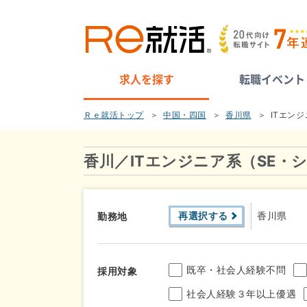
求人を探す
転職イベント
Ｒｅ就活トップ
中国・四国
香川県
ITエン
香川／ITエンジニア系（SE
再選択する
香川県
勤務地
既卒・社会人経験不問
採用対象
社会人経験３年以上優遇