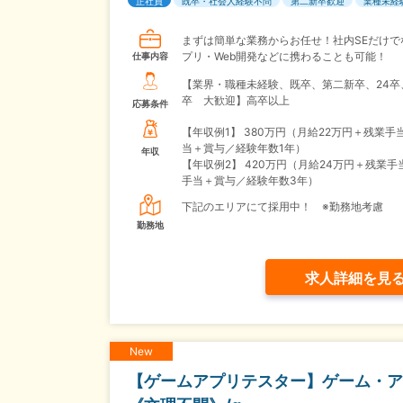
正社員
既卒・社会人経験不問
第二新卒歓迎
業種未経
まずは簡単な業務からお任せ！社内SEだけで
プリ・Web開発などに携わることも可能！
仕事内容
【業界・職種未経験、既卒、第二新卒、24卒
卒 大歓迎】高卒以上
応募条件
【年収例1】
380万円（月給22万円＋残業手
当＋賞与／経験年数1年）
年収
【年収例2】
420万円（月給24万円＋残業手
手当＋賞与／経験年数3年）
下記のエリアにて採用中！ ※勤務地考慮
勤務地
求人詳細を見
New
【ゲームアプリテスター】ゲーム・ア