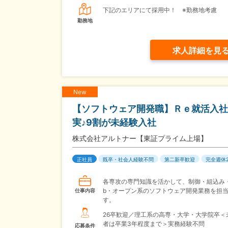
下記のエリアにて採用中！ ※勤務地考慮
勤務地
求人詳細を見
New
【ソフトウェア開発職】Ｒｅ就活入社
実♪9割が未経験入社
株式会社アルトナー【東証プライム上場】
正社員
既卒・社会人経験不問
第二新卒歓迎
完全週休
各専攻の専門知識を活かして、制御・組込み・
b・オープン系のソフトウェア開発業務を担
仕事内容
す。
26卒歓迎／理工系の高専・大学・大学院卒＜
者は卒業3年程度まで＞実務経験不問
応募条件