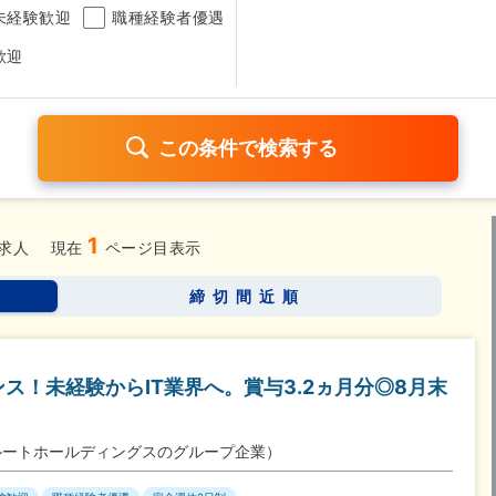
未経験歓迎
職種経験者優遇
歓迎
1
日120日以上
残業少なめ（1日1時間以内）
月給25万円以
求人
現在
ページ目表示
考なし
締切間近順
さらに詳しく検索したい方はこちら➤
ス！未経験からIT業界へ。賞与3.2ヵ月分◎8月末
ルートホールディングスのグループ企業）