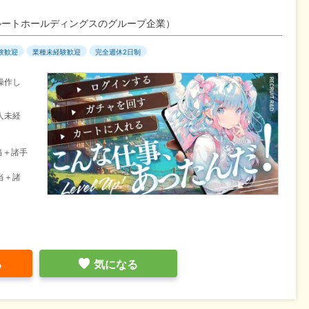
ルートホールディングスのグループ企業）
験歓迎
業種未経験歓迎
完全週休2日制
操作し
人未経
当＋諸手
当＋諸
る
気になる