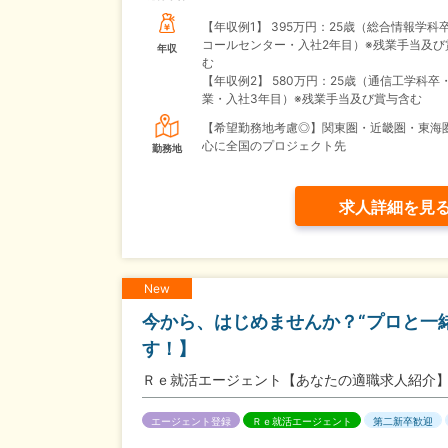
【年収例1】
395万円：25歳（総合情報学科
コールセンター・入社2年目）※残業手当及び
年収
む
【年収例2】
580万円：25歳（通信工学科卒
業・入社3年目）※残業手当及び賞与含む
【希望勤務地考慮◎】関東圏・近畿圏・東海
心に全国のプロジェクト先
勤務地
求人詳細を見
New
今から、はじめませんか？“プロと一
す！】
Ｒｅ就活エージェント【あなたの適職求人紹介
エージェント登録
Ｒｅ就活エージェント
第二新卒歓迎