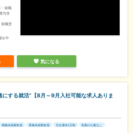
卒・前職
賞与含
・前職営
圏を中
る
気になる
緒にする就活”【8月～9月入社可能な求人ありま
】
職種未経験歓迎
業種未経験歓迎
完全週休2日制
転勤の心配なし