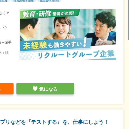
験歓迎
職種経験者優遇
完全週休2日制
なくア
、25
当＋諸手
当＋諸
る
気になる
プリなどを『テストする』を、仕事にしよう！