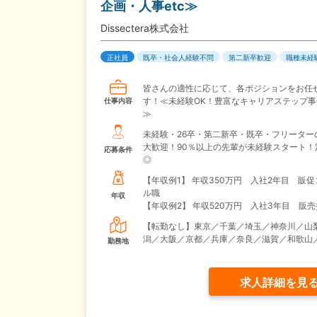
企画・人事etc≫
Dissectera株式会社
正社員
既卒・社会人経験不問
第二新卒歓迎
職種未経
皆さんの適性に応じて、各ポジションをお任
す！≪未経験OK！豊富なキャリアステップ事
仕事内容
≫
未経験・26卒・第二新卒・既卒・フリーター
大歓迎！90％以上の先輩が未経験スタート！
応募条件
◎
【年収例1】
年収350万円 入社2年目 販促
ル職
年収
【年収例2】
年収520万円 入社3年目 販
【転勤なし】東京／千葉／埼玉／神奈川／山
潟／大阪／京都／兵庫／奈良／滋賀／和歌山
勤務地
求人詳細を見