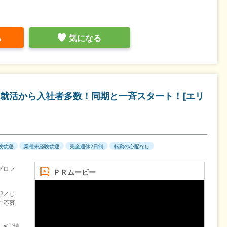
る
気になる
就活から入社者多数！同期と一斉スタート！[エリ
験歓迎
業種未経験歓迎
完全週休2日制
転勤の心配なし
プロフ
ＰＲムービー
。
迎／じ
ご応募
 ※実績