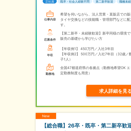
正社員
既卒・社会人経験不問
第二新卒歓迎
職種未経
希望を伺いながら、法人営業・直販店での販
タイヤ交換などの技能職・管理部門などに配
仕事内容
す。
【第二新卒・未経験歓迎】新卒同様の環境で
販売の基礎から学びたい方
応募条件
【年収例1】
450万円／入社3年目
【年収例2】
500万円／入社7年目（32歳／
年収
子1人）
全国47都道府県の各拠点（勤務地希望OK エ
定勤務制度も用意）
勤務地
求人詳細を見
New
【総合職】26卒・既卒・第二新卒歓