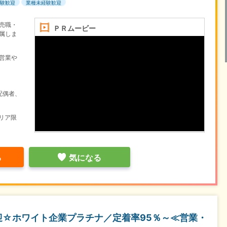
験歓迎
業種未経験歓迎
売職・
ＰＲムービー
属しま
営業や
配偶者、
リア限
る
気になる
迎☆ホワイト企業プラチナ／定着率95％～≪営業・