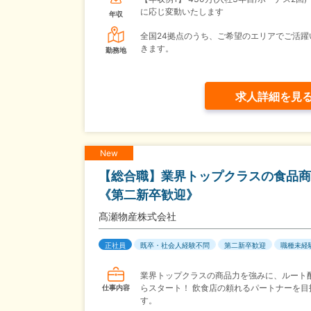
に応じ変動いたします
年収
全国24拠点のうち、ご希望のエリアでご活躍
きます。
勤務地
求人詳細を見
New
【総合職】業界トップクラスの食品商
《第二新卒歓迎》
髙瀬物産株式会社
正社員
既卒・社会人経験不問
第二新卒歓迎
職種未経
業界トップクラスの商品力を強みに、ルート
らスタート！ 飲食店の頼れるパートナーを目
仕事内容
す。