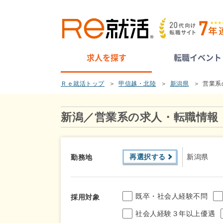
求人を探す
転職イベント
Ｒｅ就活トップ
甲信越・北陸
新潟県
営業系
新潟／営業系の求人・転職情報
再選択する
新潟県
勤務地
既卒・社会人経験不問
採用対象
社会人経験３年以上優遇