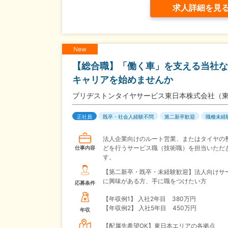
求人詳細を見
New
【総合職】「働く車」を支える当社な
キャリアを始めませんか
ブリヂストンタイヤサービス東日本株式会社（
正社員
既卒・社会人経験不問
第二新卒歓迎
職種未経
法人企業向けのルート営業、またはタイヤの
どを行うサービス職（技術職）を担当いただ
仕事内容
す。
【第二新卒・既卒・未経験歓迎】法人向けサ
に興味がある方、手に職をつけたい方
応募条件
【年収例1】
入社2年目 380万円
【年収例2】
入社5年目 450万円
年収
【配属先希望OK】東日本エリアの各拠点