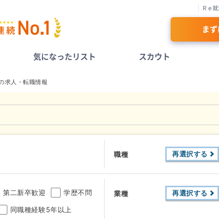
Ｒｅ就
まず
気になったリスト
スカウト
の求人・転職情報
再選択する
職種
第二新卒歓迎
学歴不問
再選択する
業種
同職種経験5年以上