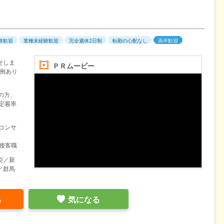
験歓迎
業種未経験歓迎
完全週休2日制
転勤の心配なし
高卒歓迎
せしま
ＰＲムービー
例あり
の方、
定着率
コンサ
売接客職
梨／新
／群馬
る
気になる