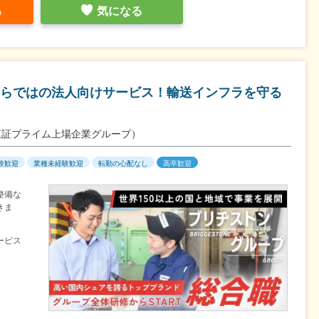
る
気になる
らではの法人向けサービス！輸送インフラを守る
東証プライム上場企業グループ）
験歓迎
業種未経験歓迎
転勤の心配なし
高卒歓迎
整備な
きま
ービス