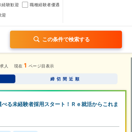
未経験歓迎
職種経験者優遇
歓迎
1
日120日以上
残業少なめ（1日1時間以内）
月給25万円以
求人
現在
ページ目表示
考なし
締切間近順
さらに詳しく検索したい方はこちら➤
ら選べる未経験者採用スタート！Ｒｅ就活からこれま