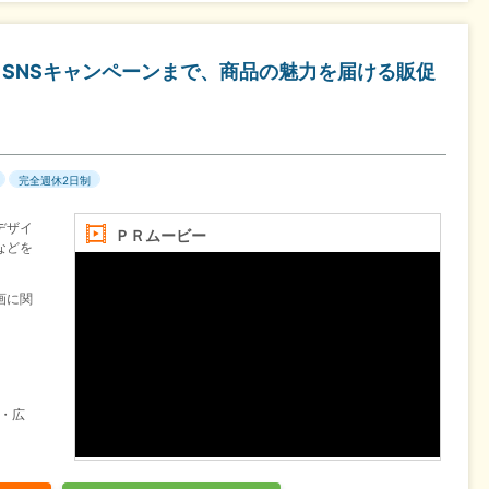
らSNSキャンペーンまで、商品の魅力を届ける販促
完全週休2日制
デザイ
ＰＲムービー
などを
画に関
・広