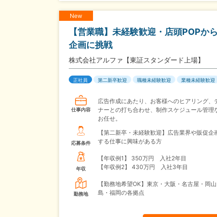
New
【営業職】未経験歓迎・店頭POPか
企画に挑戦
株式会社アルファ【東証スタンダード上場】
正社員
第二新卒歓迎
職種未経験歓迎
業種未経験歓迎
広告作成にあたり、お客様へのヒアリング、
ナーとの打ち合わせ、制作スケジュール管理
仕事内容
お任せ。
【第二新卒・未経験歓迎】広告業界や販促企
する仕事に興味がある方
応募条件
【年収例1】
350万円 入社2年目
【年収例2】
430万円 入社3年目
年収
【勤務地希望OK】東京・大阪・名古屋・岡山
島・福岡の各拠点
勤務地