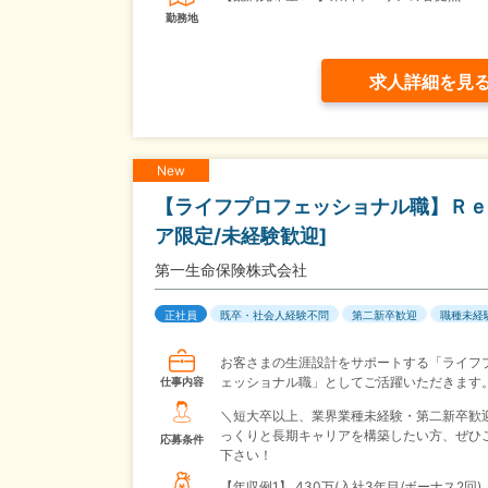
勤務地
求人詳細を見
New
【ライフプロフェッショナル職】Ｒｅ
ア限定/未経験歓迎]
第一生命保険株式会社
正社員
既卒・社会人経験不問
第二新卒歓迎
職種未経
お客さまの生涯設計をサポートする「ライフ
ェッショナル職」としてご活躍いただきます
仕事内容
＼短大卒以上、業界業種未経験・第二新卒歓
っくりと長期キャリアを構築したい方、ぜひ
応募条件
下さい！
【年収例1】
430万(入社3年目/ボーナス2回)