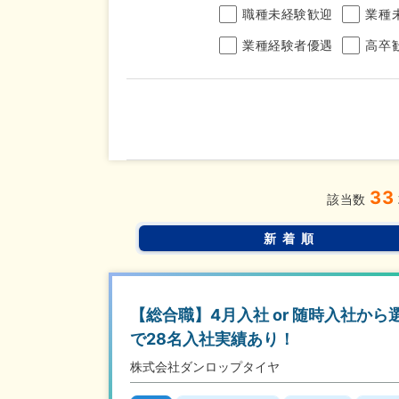
職種未経験歓迎
業種
業種経験者優遇
高卒
年収
33
完全週休2日制
年間休
こだわり
該当数
条件
土日面接OK
書類選
新着順
【総合職】4月入社 or 随時入社か
で28名入社実績あり！
株式会社ダンロップタイヤ