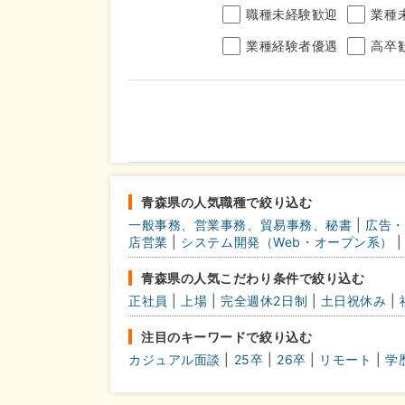
職種未経験歓迎
業種
業種経験者優遇
高卒
年収
完全週休2日制
年間休
こだわり
青森県の人気職種で絞り込む
条件
一般事務、営業事務、貿易事務、秘書
|
広告・
土日面接OK
書類選
店営業
|
システム開発（Web・オープン系）
|
青森県の人気こだわり条件で絞り込む
正社員
|
上場
|
完全週休2日制
|
土日祝休み
|
注目のキーワードで絞り込む
カジュアル面談
|
25卒
|
26卒
|
リモート
|
学