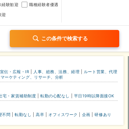
未経験歓迎
職種経験者優遇
歓迎
日120日以上
残業少なめ（1日1時間以内）
月給25万円以
宣伝・広報・IR
|
人事、総務、法務、経理
|
ルート営業、代理
考なし
マーケティング、リサーチ、分析
さらに詳しく検索したい方はこちら➤
社宅・家賃補助制度
|
転勤の心配なし
|
平日19時以降面接OK
歴不問
|
転勤なし
|
高卒
|
オフィスワーク
|
企画
|
研修あり