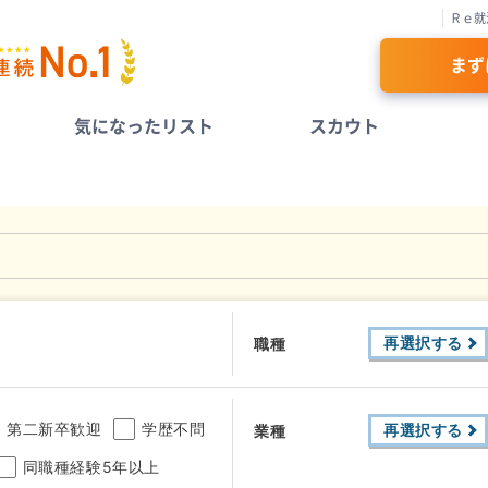
Ｒｅ就
まず
気になったリスト
スカウト
再選択する
職種
第二新卒歓迎
学歴不問
再選択する
業種
同職種経験5年以上