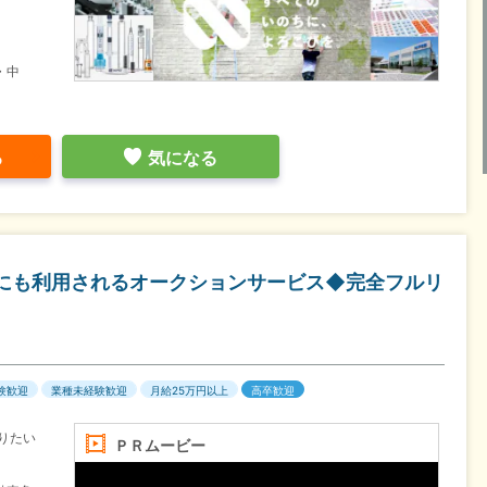
・中
る
気になる
名人にも利用されるオークションサービス◆完全フルリ
験歓迎
業種未経験歓迎
月給25万円以上
高卒歓迎
りたい
ＰＲムービー
。