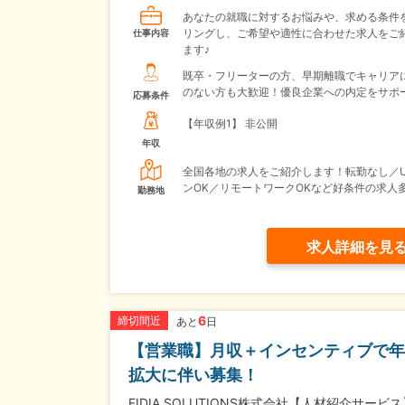
あなたの就職に対するお悩みや、求める条件
リングし、ご希望や適性に合わせた求人をご
仕事内容
ます♪
既卒・フリーターの方、早期離職でキャリア
のない方も大歓迎！優良企業への内定をサポ
応募条件
【年収例1】
非公開
年収
全国各地の求人をご紹介します！転勤なし／U
ンOK／リモートワークOKなど好条件の求人
勤務地
求人詳細を見
6
締切間近
あと
日
【営業職】月収＋インセンティブで年収
拡大に伴い募集！
FIDIA SOLUTIONS株式会社【人材紹介サービ