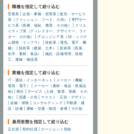
職種を指定して絞り込む
営業系
|
企画・事務・管理系
|
販売・サービス
系（ファッション、フード、小売）
|
専門サー
ビス系（医療、福祉、教育、その他）
|
クリエ
イティブ系（ディレクター、デザイナー、ライ
ター、その他）
|
ITエンジニア系（SE・システ
ム開発・インフラ）
|
技術系（電気、電子、機
械）
|
技術系（建築、土木）
|
技術系（医薬、
化学、素材、食品）
|
施設・設備管理、技能
工、運輸・物流系
業種を指定して絞り込む
IT・通信・インターネット
|
メーカー（機械・
電気・電子）
|
メーカー（素材・食品・医薬品
他)
|
商社
|
サービス（人材、教育、医療、その
他）
|
流通・小売
|
マスコミ・広告・デザイン
|
金融・保険
|
コンサルティング
|
不動産・建
設・設備
|
運輸・交通・物流・倉庫
|
その他
雇用形態を指定して絞り込む
正社員
|
契約社員
|
エージェント登録