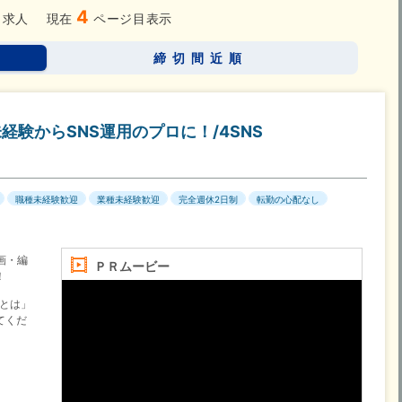
4
求人
現在
ページ目表示
締切間近順
経験からSNS運用のプロに！/4SNS
職種未経験歓迎
業種未経験歓迎
完全週休2日制
転勤の心配なし
画・編
ＰＲムービー
！
告とは」
てくだ