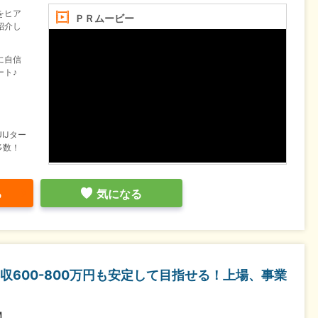
をヒア
ＰＲムービー
紹介し
に自信
ート♪
IJター
多数！
る
気になる
600-800万円も安定して目指せる！上場、事業
ス】