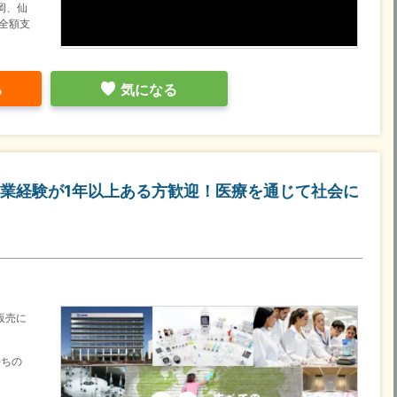
岡、仙
全額支
る
気になる
業経験が1年以上ある方歓迎！医療を通じて社会に
販売に
持ちの