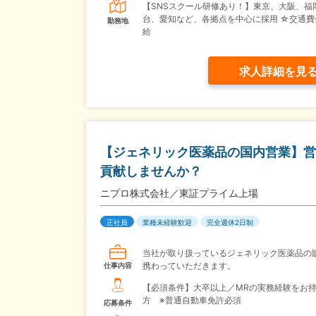
【SNSスクール研修あり！】東京、大阪、福
台、愛知など、各拠点を中心に採用 ☆交通費
勤務地
給
求人詳細を見
【ジェネリック医薬品の国内営業】営
貢献しませんか？
ニプロ株式会社／東証プライム上場
正社員
業種未経験歓迎
完全週休2日制
当社が取り扱っているジェネリック医薬品の
携わっていただきます。
仕事内容
【必須条件】大卒以上／MRの実務経験をお
方 ※普通自動車免許必須
応募条件