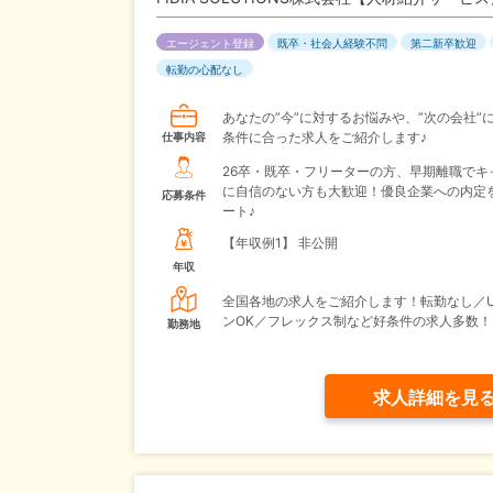
エージェント登録
既卒・社会人経験不問
第二新卒歓迎
転勤の心配なし
あなたの”今”に対するお悩みや、”次の会社”
条件に合った求人をご紹介します♪
仕事内容
26卒・既卒・フリーターの方、早期離職でキ
に自信のない方も大歓迎！優良企業への内定
応募条件
ート♪
【年収例1】
非公開
年収
全国各地の求人をご紹介します！転勤なし／U
ンOK／フレックス制など好条件の求人多数！
勤務地
求人詳細を見