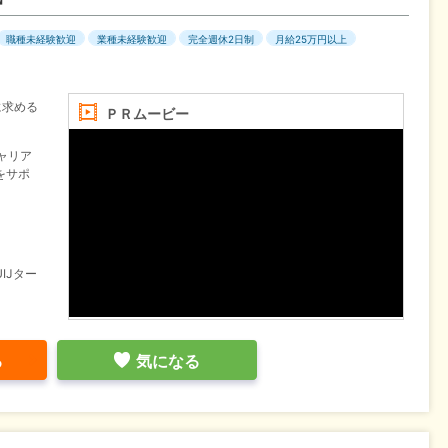
職種未経験歓迎
業種未経験歓迎
完全週休2日制
月給25万円以上
に求める
ＰＲムービー
ャリア
をサポ
IJター
る
気になる