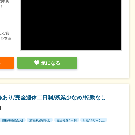
動車免
！
える範
1台支給
る
気になる
あり/完全週休二日制/残業少なめ/転勤なし
ス】
職種未経験歓迎
業種未経験歓迎
完全週休2日制
月給25万円以上