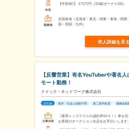
【年収例1】
370万円（25歳/ボーナス2回）
年収
全国各地（北海道・東北・関東・東海・関西
国・四国・九州）
勤務地
求人詳細を見
【反響営業】有名YouTuberや著
モート勤務！
クイック・ネットワーク株式会社
正社員
既卒・社会人経験不問
第二新卒歓迎
職種未経
《業界トップクラスの成約率50％！》車を売
お客様のオークション出品をお手伝いします
仕事内容