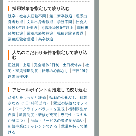
採用対象を指定して絞り込む
既卒・社会人経験不問
|
第二新卒歓迎
|
理系出
身者歓迎
|
文系出身者歓迎
|
学歴不問
|
社会人
経験3年以上優遇
|
同職種経験5年以上
|
職種未
経験歓迎
|
業種未経験歓迎
|
職種経験者優遇
|
業種経験者優遇
|
高卒歓迎
人気のこだわり条件を指定して絞り込
む
正社員
|
上場
|
完全週休2日制
|
土日祝休み
|
社
宅・家賃補助制度
|
転勤の心配なし
|
平日19時
以降面接OK
アピールポイントを指定して絞り込む
頑張りをしっかり評価
|
転勤の心配なし
|
残業
少なめ（1日1時間以内）
|
駅近の快適なオフィ
ス
|
ワークライフバランスを重視
|
福利厚生が
自慢
|
教育制度・研修が充実
|
専門性・スキル
が身につく
|
商品・サービスの知名度が高い
|
新規事業にチャレンジできる
|
裁量を持って働
ける