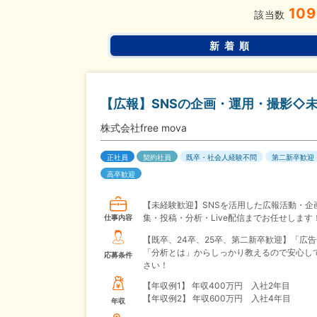
109
該当数
新着順
【広報】SNSの企画・運用・撮影◇未
株式会社free mova
正社員
契約社員
既卒・社会人経験不問
第二新卒歓迎
高卒歓迎
【未経験歓迎】SNSを活用した広報活動・企
集・投稿・分析・Live配信までお任せします
仕事内容
【既卒、24卒、25卒、第二新卒歓迎】「広
「分析とは」からしっかり教えるので安心し
応募条件
さい！
【年収例1】
年収400万円 入社2年目
【年収例2】
年収600万円 入社4年目
年収