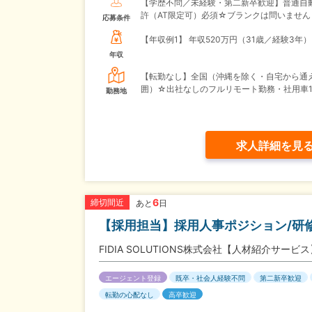
【学歴不問／未経験・第二新卒歓迎】普通自
許（AT限定可）必須☆ブランクは問いません
応募条件
【年収例1】
年収520万円（31歳／経験3年）
年収
【転勤なし】全国（沖縄を除く・自宅から通
囲）☆出社なしのフルリモート勤務・社用車
勤務地
求人詳細を見
6
締切間近
あと
日
【採用担当】採用人事ポジション/研修
FIDIA SOLUTIONS株式会社【人材紹介サービ
エージェント登録
既卒・社会人経験不問
第二新卒歓迎
転勤の心配なし
高卒歓迎