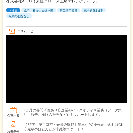
株式会社ATJC（東証グロース上場ナレルグループ）
正社員
既卒・社会人経験不問
第二新卒歓迎
完全週休2日制
転勤の心配なし
ＰＲムービー
1ヵ月の専門研修あり◎企業のバックオフィス業務（データ集
計・報告、権限の管理など）をサポートします。
仕事内容
【25卒・第二新卒・未経験歓迎】簡単なPC操作ができればOK
◎先輩のほとんどが未経験スタート！
応募条件