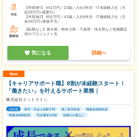
【年収例1】
442万円／23歳／入社3年目・IT未経験入社（月
給29万円+残業代）
年収
【年収例2】
600万円／42歳／入社6年目・IT微経験入社（月
給48万円+家族手当）
【転勤なし】東京都・神奈川県・千葉県・埼玉県など首都圏近
郊のプロジェクト先
勤務地
気になる
詳細へ
New
【キャリアサポート職】8割が未経験スタート！
「働きたい」を叶えるサポート業務｜
株式会社ドットライン
正社員
既卒・社会人経験不問
第二新卒歓迎
職種未経験歓迎
業種未経験歓迎
完全週休2日制
転勤の心配なし