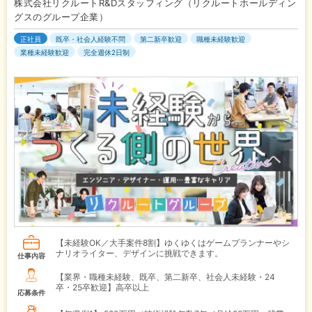
株式会社リクルートR&Dスタッフィング（リクルートホールディン
グスのグループ企業）
正社員
既卒・社会人経験不問
第二新卒歓迎
職種未経験歓迎
業種未経験歓迎
完全週休2日制
【未経験OK／大手案件8割】ゆくゆくはゲームプランナーやシ
ナリオライター、デザインに挑戦できます。
仕事内容
【業界・職種未経験、既卒、第二新卒、社会人未経験・24
卒・25卒歓迎】高卒以上
応募条件