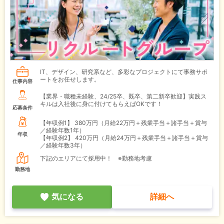
IT、デザイン、研究系など、多彩なプロジェクトにて事務サポ
ートをお任せします。
仕事内容
【業界・職種未経験、24/25卒、既卒、第二新卒歓迎】実践ス
キルは入社後に身に付けてもらえばOKです！
応募条件
【年収例1】
380万円（月給22万円＋残業手当＋諸手当＋賞与
／経験年数1年）
年収
【年収例2】
420万円（月給24万円＋残業手当＋諸手当＋賞与
／経験年数3年）
下記のエリアにて採用中！ ※勤務地考慮
勤務地
気になる
詳細へ