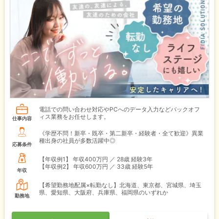
電話での問い合わせ対応やPCへのデータ入力などバックオフ
ィス業務をお任せします。
仕事内容
《学歴不問！新卒・既卒・第二新卒・経験者・全て歓迎》異業
種出身の社員が多数活躍中◎
応募条件
【年収例1】
年収400万円 ／ 28歳 経験3年
【年収例2】
年収600万円 ／ 33歳 経験5年
年収
【希望勤務地配属×転勤なし】北海道、東京都、宮城県、埼玉
県、愛知県、大阪府、兵庫県、福岡県のいずれか
勤務地