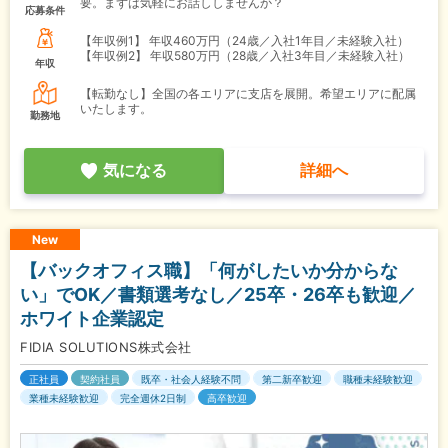
要。まずは気軽にお話ししませんか？
応募条件
【年収例1】
年収460万円（24歳／入社1年目／未経験入社）
【年収例2】
年収580万円（28歳／入社3年目／未経験入社）
年収
【転勤なし】全国の各エリアに支店を展開。希望エリアに配属
いたします。
勤務地
気になる
詳細へ
New
【バックオフィス職】「何がしたいか分からな
い」でOK／書類選考なし／25卒・26卒も歓迎／
ホワイト企業認定
FIDIA SOLUTIONS株式会社
正社員
契約社員
既卒・社会人経験不問
第二新卒歓迎
職種未経験歓迎
業種未経験歓迎
完全週休2日制
高卒歓迎