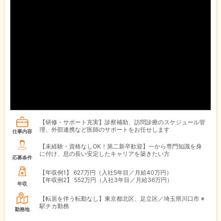
【研修・サポート充実】診察補助、訪問診療のスケジュール管
理、外部連携など医師のサポートをお任せします
仕事内容
【未経験・資格なしOK！第二新卒歓迎】一から専門知識を身
に付け、息の長い安定したキャリアを築きたい方
応募条件
【年収例1】
627万円（入社5年目／月給40万円）
【年収例2】
552万円（入社3年目／月給36万円）
年収
【転居を伴う転勤なし】東京都北区、足立区／埼玉県川口市 ※
駅チカ勤務
勤務地