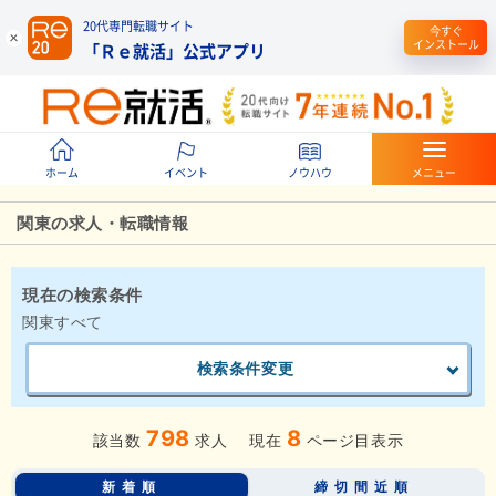
20代専門転職サイト
今すぐ
インストール
「Ｒｅ就活」公式アプリ
ホーム
イベント
ノウハウ
メニュー
関東の求人・転職情報
現在の検索条件
関東すべて
検索条件変更
798
8
該当数
求人
現在
ページ目表示
新着順
締切間近順