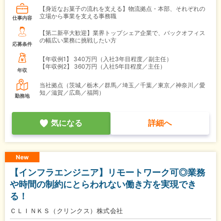
【身近なお菓子の流れを支える】物流拠点・本部、それぞれの
立場から事業を支える事務職
仕事内容
【第二新卒大歓迎】業界トップシェア企業で、バックオフィス
の幅広い業務に挑戦したい方
応募条件
【年収例1】
340万円（入社3年目程度／副主任）
【年収例2】
360万円（入社5年目程度／主任）
年収
当社拠点（茨城／栃木／群馬／埼玉／千葉／東京／神奈川／愛
知／滋賀／広島／福岡）
勤務地
気になる
詳細へ
New
【インフラエンジニア】リモートワーク可◎業務
や時間の制約にとらわれない働き方を実現でき
る！
ＣＬＩＮＫＳ（クリンクス）株式会社