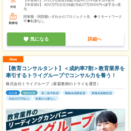
【年収例1】
515万円/課長28歳/月給40万円+諸手当+賞与
【年収例2】
400万円/主任26歳/月給27万5000円+諸手当+賞
年収
与
関東圏・関西圏いずれかのプロジェクト先 ◆リモートワーク
可◆転勤なし
勤務地
気になる
詳細へ
New
【教育コンサルタント】＜成約率7割＞教育業界を
牽引するトライグループでコンサル力を養う！
株式会社トライグループ（家庭教師のトライを運営）
正社員
契約社員
第二新卒歓迎
職種未経験歓迎
業種未経験歓迎
月給25万円以上
転勤の心配なし