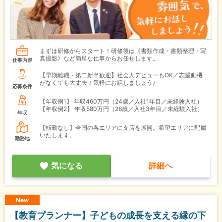
まずは研修からスタート！研修後は《書類作成・書類整理・写
真撮影》など簡単な仕事からお任せします。
仕事内容
【早期離職・第二新卒歓迎】社会人デビューもOK／志望動機
がなくても大丈夫！気軽にお話しましょう♪
応募条件
【年収例1】
年収460万円（24歳／入社1年目／未経験入社）
【年収例2】
年収580万円（28歳／入社3年目／未経験入社）
年収
【転勤なし】全国の各エリアに支店を展開。希望エリアに配属
いたします。
勤務地
気になる
詳細へ
New
【教育プランナー】子どもの成長を支える縁の下