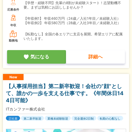
【学歴・経験不問】先輩の8割が未経験スタート！志望動機不
要。まずは気軽にお話ししませんか？
応募条件
【年収例1】
年収460万円（24歳／入社1年目／未経験入社）
【年収例2】
年収580万円（28歳／入社3年目／未経験入社）
年収
【転勤なし】全国の各エリアに支店を展開。希望エリアに配属
いたします。
勤務地
気になる
詳細へ
New
【人事採用担当】第二新卒歓迎！会社の“顔”とし
て、誰かの一歩を支える仕事です。《年間休日14
4日可能》
ITカンファー株式会社
正社員
第二新卒歓迎
業種未経験歓迎
完全週休2日制
転勤の心配なし