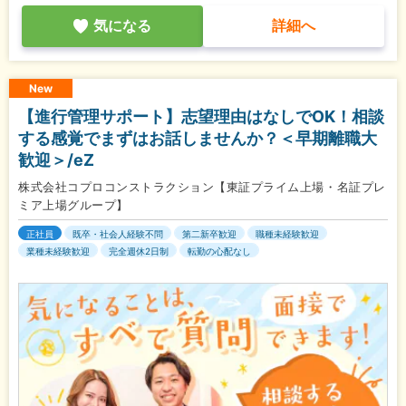
気になる
詳細へ
New
【進行管理サポート】志望理由はなしでOK！相談
する感覚でまずはお話しませんか？＜早期離職大
歓迎＞/eZ
株式会社コプロコンストラクション【東証プライム上場・名証プレ
ミア上場グループ】
正社員
既卒・社会人経験不問
第二新卒歓迎
職種未経験歓迎
業種未経験歓迎
完全週休2日制
転勤の心配なし