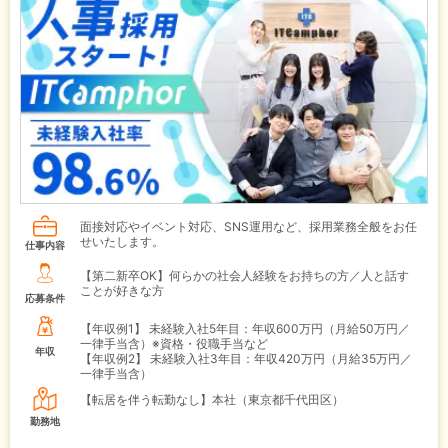
面接対応やイベント対応、SNS運用など、採用業務全般をお任
せいたします。
仕事内容
【第二新卒OK】何らかの社会人経験をお持ちの方／人と話す
ことが好きな方
応募条件
【年収例1】
未経験入社5年目：年収600万円（月給50万円／
一律手当含）※資格・役職手当など
年収
【年収例2】
未経験入社3年目：年収420万円（月給35万円／
一律手当含）
【転居を伴う転勤なし】本社（東京都千代田区）
勤務地