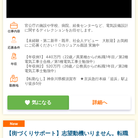
官公庁の施設や学校、病院、給食センターなど、電気設備設計
に関するディレクションをお任せします。
仕事内容
【未経験・第二新卒・既卒、社会人デビュー 大歓迎】お気軽
にご応募ください！◎カジュアル面談 実施中
応募条件
【年収例1】
440万円（22歳／異業種からの転職1年目／第2種
電気工事士合格／第1種電気工事士勉強中）
年収
【年収例2】
520万円（26歳／公務員からの転職1年目／第2種
電気工事士勉強中）
【転勤なし】神奈川県横須賀市 ★京浜急行本線「追浜」駅よ
り徒歩5分
勤務地
気になる
詳細へ
New
【街づくりサポート】志望動機いりません。転職