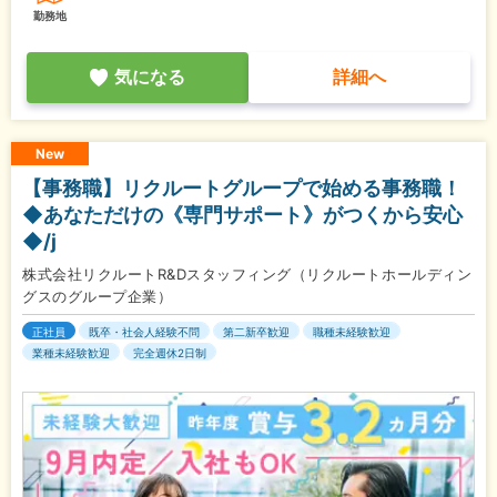
勤務地
気になる
詳細へ
New
【事務職】リクルートグループで始める事務職！
◆あなただけの《専門サポート》がつくから安心
◆/j
株式会社リクルートR&Dスタッフィング（リクルートホールディン
グスのグループ企業）
正社員
既卒・社会人経験不問
第二新卒歓迎
職種未経験歓迎
業種未経験歓迎
完全週休2日制