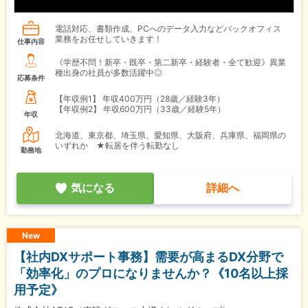
電話対応、書類作成、PCへのデータ入力などバックオフィス
業務をお任せしていきます！
仕事内容
《学歴不問！新卒・既卒・第二新卒・経験者・全て歓迎》異業
種出身の社員が多数活躍中◎
応募条件
【年収例1】
年収400万円（28歳／経験3年）
【年収例2】
年収600万円（33歳／経験5年）
年収
北海道、東京都、埼玉県、愛知県、大阪府、兵庫県、福岡県の
いずれか ★転居を伴う転勤なし
勤務地
気になる
詳細へ
New
【社内DXサポート事務】需要が高まるDX分野で
「効率化」のプロになりませんか？《10名以上採
用予定》