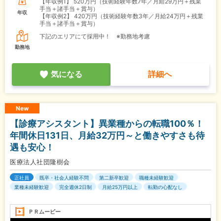
【年収例1】
520万円（技術経験年数7年／月給29万円＋残業
手当＋諸手当＋賞与）
年収
【年収例2】
420万円（技術経験年数3年／月給24万円＋残業
手当＋諸手当＋賞与）
下記のエリアにて採用中！ ※勤務地考慮
勤務地
気になる
詳細へ
New
【診療アシスタント】異業種からの転職100％！
年間休日131日、月給32万円～と働きやすさも待
遇も安心！
医療法人社団隆樹会
正社員
既卒・社会人経験不問
第二新卒歓迎
職種未経験歓迎
業種未経験歓迎
完全週休2日制
月給25万円以上
転勤の心配なし
ＰＲムービー