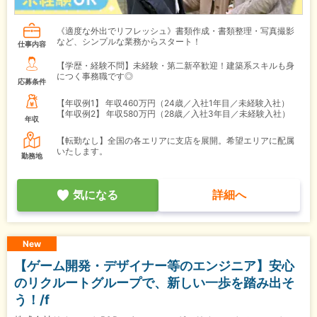
《適度な外出でリフレッシュ》書類作成・書類整理・写真撮影
など、シンプルな業務からスタート！
仕事内容
【学歴・経験不問】未経験・第二新卒歓迎！建築系スキルも身
につく事務職です◎
応募条件
【年収例1】
年収460万円（24歳／入社1年目／未経験入社）
【年収例2】
年収580万円（28歳／入社3年目／未経験入社）
年収
【転勤なし】全国の各エリアに支店を展開。希望エリアに配属
いたします。
勤務地
気になる
詳細へ
New
【ゲーム開発・デザイナー等のエンジニア】安心
のリクルートグループで、新しい一歩を踏み出そ
う！/f