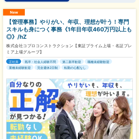
New
【管理事務】やりがい、年収、理想が叶う！専門
スキルも身につく事務《1年目年収460万円以上も
◎》/hZ
株式会社コプロコンストラクション【東証プライム上場・名証プレ
ミア上場グループ】
正社員
既卒・社会人経験不問
第二新卒歓迎
職種未経験歓迎
業種未経験歓迎
完全週休2日制
転勤の心配なし