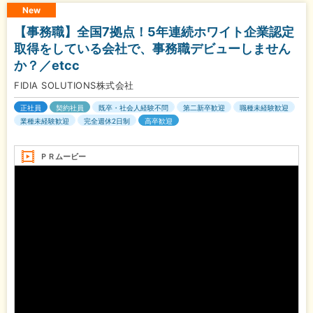
New
【事務職】全国7拠点！5年連続ホワイト企業認定
取得をしている会社で、事務職デビューしません
か？／etcc
FIDIA SOLUTIONS株式会社
正社員
契約社員
既卒・社会人経験不問
第二新卒歓迎
職種未経験歓迎
業種未経験歓迎
完全週休2日制
高卒歓迎
ＰＲムービー