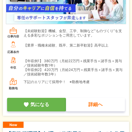
【未経験歓迎】機械、金型、工学、制御など“ものづくり”を支
える多彩なポジションをご用意しています。
仕事内容
【業界・職種未経験、既卒、第二新卒歓迎】高卒以上
応募条件
【年収例1】
380万円（月給22万円＋残業手当＋諸手当＋賞与
／技術経験年数1年）
年収
【年収例2】
420万円（月給24万円＋残業手当＋諸手当＋賞与
／技術経験年数3年）
下記のエリアにて採用中！ ※勤務地考慮
勤務地
気になる
詳細へ
New