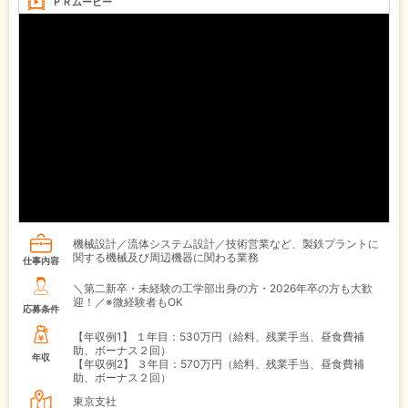
ＰＲムービー
機械設計／流体システム設計／技術営業など、製鉄プラントに
関する機械及び周辺機器に関わる業務
仕事内容
＼第二新卒・未経験の工学部出身の方・2026年卒の方も大歓
迎！／※微経験者もOK
応募条件
【年収例1】
１年目：530万円（給料、残業手当、昼食費補
助、ボーナス２回）
年収
【年収例2】
３年目：570万円（給料、残業手当、昼食費補
助、ボーナス２回）
東京支社