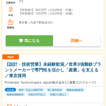
方】
応募条件
【年収例1】
500万円（入社2年目・27歳）
【年収例2】
700万円（入社2年目・36歳）
年収
東京都（九段下駅徒歩2分）
勤務地
気になる
詳細へ
New
【設計・技術営業】未経験歓迎／世界3強製鉄プラ
ントメーカーで専門性を活かし「産業」を支える
／東京採用
Primetals Technologies Japan株式会社(三菱重工のグループ)
正社員
既卒・社会人経験不問
第二新卒歓迎
職種未経験歓迎
業種未経験歓迎
月給25万円以上
転勤の心配なし