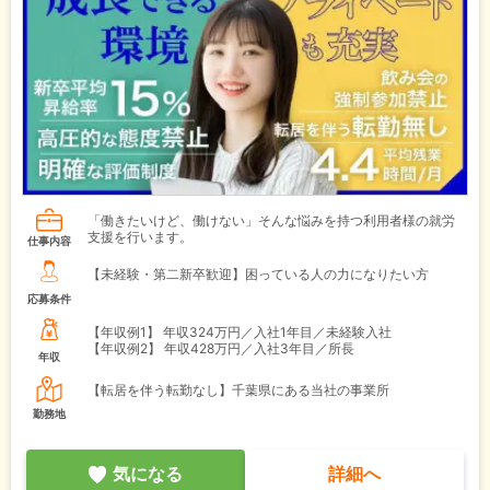
「働きたいけど、働けない」そんな悩みを持つ利用者様の就労
支援を行います。
仕事内容
【未経験・第二新卒歓迎】困っている人の力になりたい方
応募条件
【年収例1】
年収324万円／入社1年目／未経験入社
【年収例2】
年収428万円／入社3年目／所長
年収
【転居を伴う転勤なし】千葉県にある当社の事業所
勤務地
気になる
詳細へ