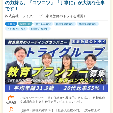
の力持ち。『コツコツ』『丁寧に』が大切な仕事
です！
株式会社トライグループ（家庭教師のトライを運営）
正社員
契約社員
第二新卒歓迎
職種未経験歓迎
業種未経験歓迎
月給25万円以上
転勤の心配なし
ご契約いただいた生徒や保護者へ長期的に寄り添い、目標達成
や成績向上を支える伴走型のポジションです。
仕事内容
【業界・業種未経験OK】【社会人経験不問】【大卒以上の