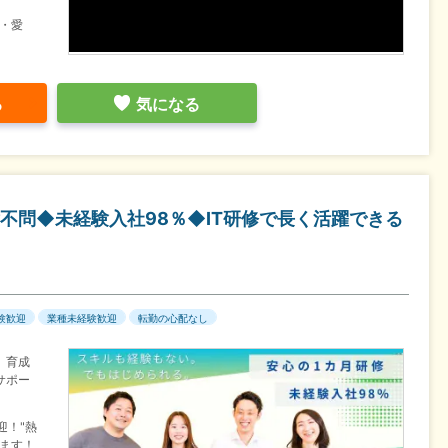
・愛
る
気になる
不問◆未経験入社98％◆IT研修で長く活躍できる
験歓迎
業種未経験歓迎
転勤の心配なし
、育成
サポー
迎！"熱
ます！