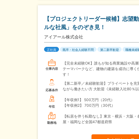
【プロジェクトリーダー候補】志望動機
ルな社風」をのぞき見！
アイアール株式会社
正社員
既卒・社会人経験不問
第二新卒歓迎
職種未経
【完全未経験OK】誰もが知る商業施設や高層
テーマパークなど、建物の建築を成功に導く
仕事内容
す！
【第二新卒／未経験歓迎】プライベートを充
ながら働きたい方 大歓迎《未経験入社80％
応募条件
【年収例1】
500万円（20代）
【年収例2】
700万円（30代）
年収
【転居を伴う転勤なし】東京・横浜・大阪・
屋・福岡など全国47都道府県
勤務地