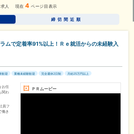
4
求人
現在
ページ目表示
締切間近順
ラムで定着率91%以上！Ｒｅ就活からの未経験入
験歓迎
業種未経験歓迎
完全週休2日制
月給25万円以上
をお任
ＰＲムービー
も関わ
社員フ
で働き