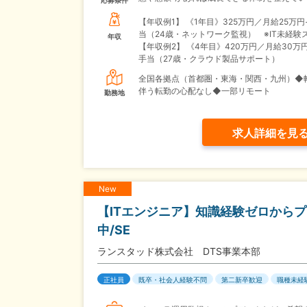
応募条件
【年収例1】
《1年目》325万円／月給25万円
当（24歳・ネットワーク監視） ※IT未経験
年収
【年収例2】
《4年目》420万円／月給30万
手当（27歳・クラウド製品サポート）
全国各拠点（首都圏・東海・関西・九州）◆
伴う転勤の心配なし◆一部リモート
勤務地
求人詳細を見
New
【ITエンジニア】知識経験ゼロからプ
中/SE
ランスタッド株式会社 DTS事業本部
正社員
既卒・社会人経験不問
第二新卒歓迎
職種未経