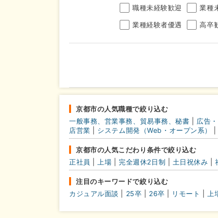
職種未経験歓迎
業種
業種経験者優遇
高卒
年収
完全週休2日制
年間休
こだわり
京都市の人気職種で絞り込む
条件
一般事務、営業事務、貿易事務、秘書
|
広告・
土日面接OK
書類選
店営業
|
システム開発（Web・オープン系）
|
京都市の人気こだわり条件で絞り込む
正社員
|
上場
|
完全週休2日制
|
土日祝休み
|
注目のキーワードで絞り込む
カジュアル面談
|
25卒
|
26卒
|
リモート
|
上