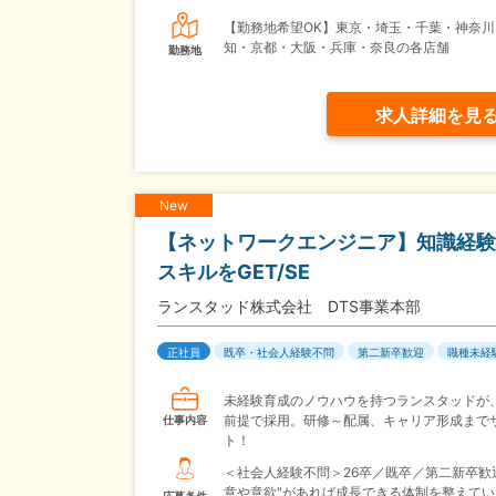
【勤務地希望OK】東京・埼玉・千葉・神奈川
知・京都・大阪・兵庫・奈良の各店舗
勤務地
求人詳細を見
New
【ネットワークエンジニア】知識経験
スキルをGET/SE
ランスタッド株式会社 DTS事業本部
正社員
既卒・社会人経験不問
第二新卒歓迎
職種未経
未経験育成のノウハウを持つランスタッドが
前提で採用。研修～配属、キャリア形成まで
仕事内容
ト！
＜社会人経験不問＞26卒／既卒／第二新卒歓
意や意欲"があれば成長できる体制を整えてい