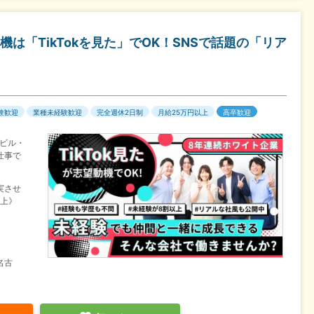
は「TikTokを見た」でOK！SNSで話題の「リア
験歓迎
業種未経験歓迎
完全週休2日制
月給25万円以上
高卒歓迎
ビル・
仕事で
実させ
以上》
名古