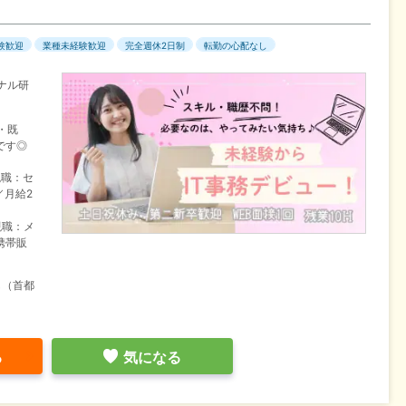
験歓迎
業種未経験歓迎
完全週休2日制
転勤の心配なし
ナル研
・既
です◎
現職：セ
／月給2
現職：メ
携帯販
し（首都
る
気になる