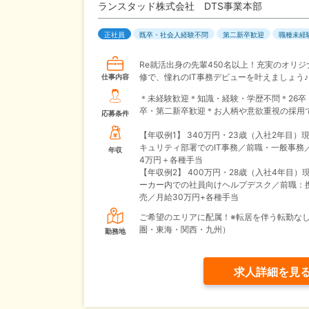
ランスタッド株式会社 DTS事業本部
正社員
既卒・社会人経験不問
第二新卒歓迎
職種未経
Re就活出身の先輩450名以上！充実のオリジ
修で、憧れのIT事務デビューを叶えましょう♪
仕事内容
＊未経験歓迎＊知識・経験・学歴不問＊26卒
卒・第二新卒歓迎＊お人柄や意欲重視の採用
応募条件
【年収例1】
340万円・23歳（入社2年目）
キュリティ部署でのIT事務／前職・一般事務
年収
4万円＋各種手当
【年収例2】
400万円・28歳（入社4年目）
ーカー内での社員向けヘルプデスク／前職：
売／月給30万円+各種手当
ご希望のエリアに配属！※転居を伴う転勤な
圏・東海・関西・九州）
勤務地
求人詳細を見