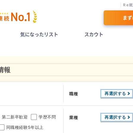
Ｒｅ就
まず
気になったリスト
スカウト
情報
再選択する
職種
第二新卒歓迎
学歴不問
再選択する
業種
同職種経験5年以上