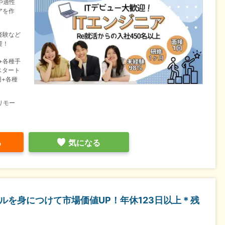
や適性
アを作
経験など
迎！
+各種手
スタート
円+各種
リモー
る
気になる
キルを身につけて市場価値UP！年休123日以上＊残