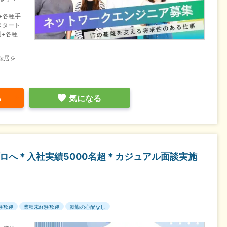
+各種手
スタート
円+各種
転居を
る
気になる
ロへ＊入社実績5000名超＊カジュアル面談実施
験歓迎
業種未経験歓迎
転勤の心配なし