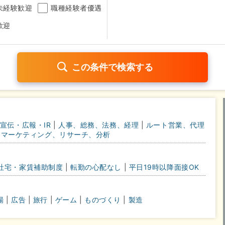
未経験歓迎
職種経験者優遇
歓迎
日120日以上
残業少なめ（1日1時間以内）
月給25万円以
宣伝・広報・IR
|
人事、総務、法務、経理
|
ルート営業、代理
考なし
マーケティング、リサーチ、分析
さらに詳しく検索したい方はこちら➤
社宅・家賃補助制度
|
転勤の心配なし
|
平日19時以降面接OK
場
|
広告
|
旅行
|
ゲーム
|
ものづくり
|
製造