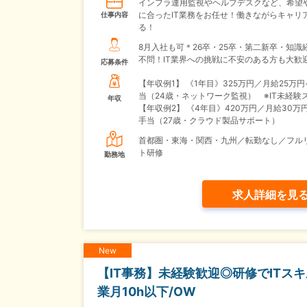
インフラ運用監視やヘルプデスクなど、希望
に合ったIT業務をお任せ！働きながらキャリ
仕事内容
る！
8月入社も可＊26卒・25卒・第二新卒・知識
不問！IT業界への挑戦に不安のある方も大歓
応募条件
【年収例1】
《1年目》325万円／月給25万円
当（24歳・ネットワーク監視） ※IT未経験
年収
【年収例2】
《4年目》420万円／月給30万
手当（27歳・クラウド製品サポート）
首都圏・東海・関西・九州／転勤なし／フル
ト研修
勤務地
求人詳細を見
New
【IT事務】未経験歓迎◎研修でITス
業月10h以下/OW