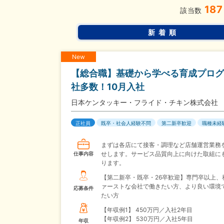
187
該当数
新着順
New
【総合職】基礎から学べる育成プログ
社多数！10月入社
日本ケンタッキー・フライド・チキン株式会社
正社員
既卒・社会人経験不問
第二新卒歓迎
職種未経
まずは各店にて接客・調理など店舗運営業務
せします。サービス品質向上に向けた取組に
仕事内容
ります。
【第二新卒・既卒・26卒歓迎】専門卒以上、
ァーストな会社で働きたい方、より良い環境
応募条件
たい方
【年収例1】
450万円／入社2年目
【年収例2】
530万円／入社5年目
年収