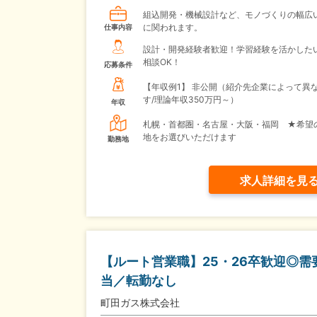
組込開発・機械設計など、モノづくりの幅広
に関われます。
仕事内容
設計・開発経験者歓迎！学習経験を活かした
相談OK！
応募条件
【年収例1】
非公開（紹介先企業によって異
す/理論年収350万円～）
年収
札幌・首都圏・名古屋・大阪・福岡 ★希望
地をお選びいただけます
勤務地
求人詳細を見
【ルート営業職】25・26卒歓迎◎
当／転勤なし
町田ガス株式会社