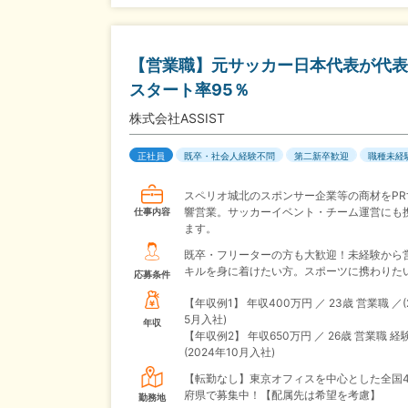
【営業職】元サッカー日本代表が代表
スタート率95％
株式会社ASSIST
正社員
既卒・社会人経験不問
第二新卒歓迎
職種未経
スペリオ城北のスポンサー企業等の商材をPR
響営業。サッカーイベント・チーム運営にも
仕事内容
ます。
既卒・フリーターの方も大歓迎！未経験から
キルを身に着けたい方。スポーツに携わりた
応募条件
【年収例1】
年収400万円 ／ 23歳 営業職 ／(
5月入社)
年収
【年収例2】
年収650万円 ／ 26歳 営業職 経
(2024年10月入社)
【転勤なし】東京オフィスを中心とした全国4
府県で募集中！【配属先は希望を考慮】
勤務地