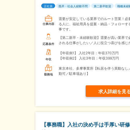
正社員
既卒・社会人経験不問
第二新卒歓迎
職種未経
需要が安定している業界でのルート営業！必
る人に、福祉用具を提案・納品・フォローす
仕事内容
事です。
【第二新卒・未経験歓迎】需要が高い業界で
される仕事がしたい／人に役立つ喜びを感じ
応募条件
【年収例1】
入社2年目：年収370万円
【年収例2】
入社3年目：年収399万円
年収
東京本社、多摩事業所【転居を伴う異動なし
勤可／駐車場あり】
勤務地
求人詳細を見
【事務職】入社の決め手は手厚い研修