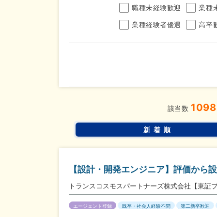
職種未経験歓迎
業種
業種経験者優遇
高卒
年収
1098
完全週休2日制
年間休
こだわり
該当数
条件
土日面接OK
書類選
新着順
【設計・開発エンジニア】評価から設
トランスコスモスパートナーズ株式会社【東証
エージェント登録
既卒・社会人経験不問
第二新卒歓迎