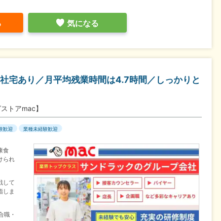
る
気になる
社宅あり／月平均残業時間は4.7時間／しっかりと
ストアmac】
験歓迎
業種未経験歓迎
康食
けられ
戦して
指しま
合職・