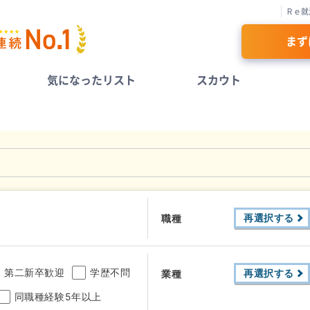
Ｒｅ就
まず
気になったリスト
スカウト
再選択する
職種
第二新卒歓迎
学歴不問
再選択する
業種
同職種経験5年以上