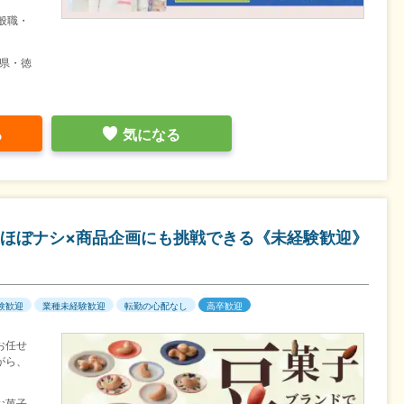
般職・
県・徳
る
気になる
ほぼナシ×商品企画にも挑戦できる《未経験歓迎》
験歓迎
業種未経験歓迎
転勤の心配なし
高卒歓迎
お任せ
がら、
お菓子