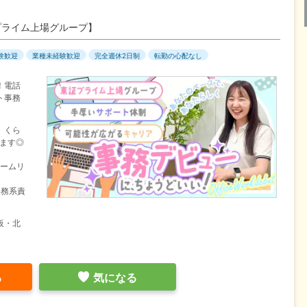
プライム上場グループ】
験歓迎
業種未経験歓迎
完全週休2日制
転勤の心配なし
！電話
ト事務
」くら
ます◎
チームリ
事務系責
阪・北
る
気になる