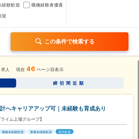
未経験歓迎
職種経験者優遇
歓迎
46
日120日以上
残業少なめ（1日1時間以内）
月給25万円以
求人
現在
ページ目表示
考なし
締切間近順
さらに詳しく検索したい方はこちら➤
計へキャリアアップ可｜未経験も育成あり
プライム上場グループ】
職種未経験歓迎
業種未経験歓迎
高卒歓迎