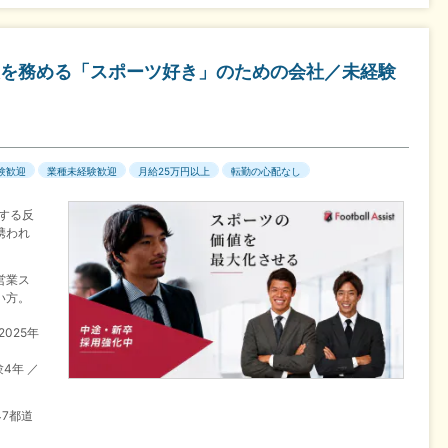
を務める「スポーツ好き」のための会社／未経験
験歓迎
業種未経験歓迎
月給25万円以上
転勤の心配なし
する反
携われ
営業ス
い方。
2025年
験4年 ／
7都道