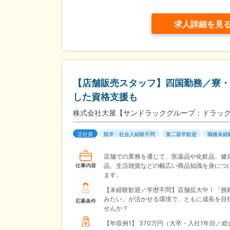
求人詳細を見
【店舗販売スタッフ】四国勤務／寮・
した資格支援も
株式会社大屋【サンドラックグループ：ドラッグ
正社員
既卒・社会人経験不問
第二新卒歓迎
職種未経
店舗での業務を通じて、医薬品や化粧品、健
品、生活雑貨などの幅広い商品知識を身につ
仕事内容
ます。
【未経験歓迎／学歴不問】店舗拡大中！「挑
みたい」が活かせる環境で、ともに成長を目
応募条件
せんか？
【年収例1】
370万円（大卒・入社1年目／総