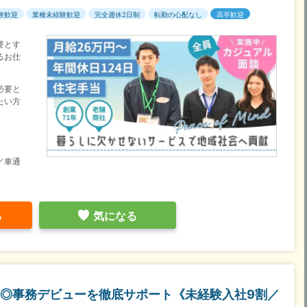
験歓迎
業種未経験歓迎
完全週休2日制
転勤の心配なし
高卒歓迎
要とす
るお仕
必要と
たい方
／車通
る
気になる
◎事務デビューを徹底サポート《未経験入社9割／