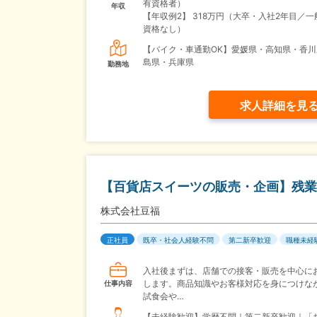
有資格者）
年収
【年収例2】
318万円（大卒・入社2年目／一
資格なし）
【バイク・車通勤OK】愛媛県・高知県・香川
島県・兵庫県
勤務地
求人詳細を見
【百貨店スイーツの販売・企画】残業
株式会社豆福
正社員
既卒・社会人経験不問
第二新卒歓迎
職種未経
入社後まずは、店舗での接客・販売を中心に
します。商品知識やお客様対応を身につけな
仕事内容
試食会や…
【未経験歓迎】学歴不問｜第二新卒歓迎｜「