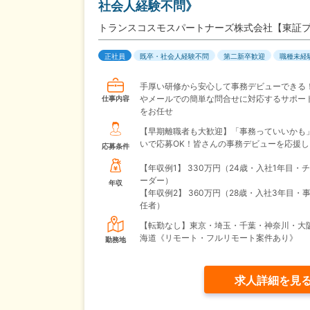
社会人経験不問》
トランスコスモスパートナーズ株式会社【東証
正社員
既卒・社会人経験不問
第二新卒歓迎
職種未経
手厚い研修から安心して事務デビューできる
やメールでの簡単な問合せに対応するサポー
仕事内容
をお任せ
【早期離職者も大歓迎】「事務っていいかも
いで応募OK！皆さんの事務デビューを応援し
応募条件
【年収例1】
330万円（24歳・入社1年目・
ーダー）
年収
【年収例2】
360万円（28歳・入社3年目・
任者）
【転勤なし】東京・埼玉・千葉・神奈川・大
海道《リモート・フルリモート案件あり》
勤務地
求人詳細を見