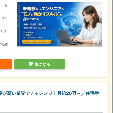
い工程
い方も
なりま
の勤務
る
気になる
需要が高い業界でチャレンジ！月給26万～／住宅手