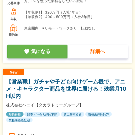
方、PCを使った業務をしたい方歓迎！
応募条件
【年収例1】
320万円（入社1年目）
【年収例2】
400～500万円（入社3年目）
年収
東京圏内 ※リモートワークあり・転勤なし
勤務地
気になる
詳細へ
New
【営業職】ガチャや子ども向けゲーム機で、アニ
メ・キャラクター商品を世界に届ける！残業月10
H以内
株式会社ペニイ【タカラトミーグループ】
契約社員
既卒・社会人経験不問
第二新卒歓迎
職種未経験歓迎
業種未経験歓迎