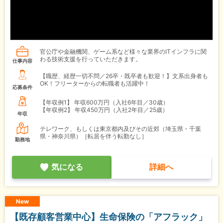
官公庁や金融機関、ゲーム系など様々な業界のITインフラに関
わる技術支援を行っていただきます。
仕事内容
【職歴、経歴一切不問／26卒・既卒者も歓迎！】文系出身者も
OK！フリーターからの転職者も活躍中！
応募条件
【年収例1】
年収600万円（入社6年目／30歳）
【年収例2】
年収450万円（入社2年目／25歳）
年収
テレワーク、もしくは東京都内及びその近郊（埼玉県・千葉
県・神奈川県）［転居を伴う転勤なし］
勤務地
気になる
詳細へ
New
【既存顧客営業中心】生命保険の「アフラック」