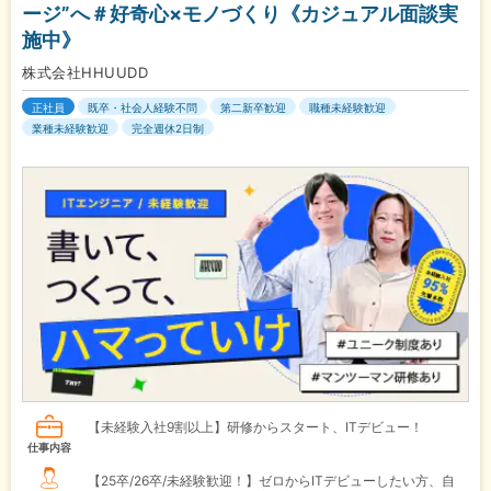
ージ”へ＃好奇心×モノづくり《カジュアル面談実
施中》
株式会社HHUUDD
正社員
既卒・社会人経験不問
第二新卒歓迎
職種未経験歓迎
業種未経験歓迎
完全週休2日制
【未経験入社9割以上】研修からスタート、ITデビュー！
仕事内容
【25卒/26卒/未経験歓迎！】ゼロからITデビューしたい方、自