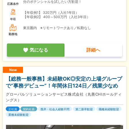
分のポテンシャルを試したい方歓迎！
応募条件
【年収例1】
320万円（入社1年目）
【年収例2】
400～500万円（入社3年目）
年収
東京圏内 ※リモートワークあり／転勤なし
勤務地
気になる
詳細へ
New
【総務一般事務】未経験OK◎安定の上場グループ
で“事務デビュー”！年間休日124日／残業少なめ
グローバルソリューションサービス株式会社（丸善CHIホールディ
ングス）
正社員
契約社員
既卒・社会人経験不問
第二新卒歓迎
職種未経験歓迎
業種未経験歓迎