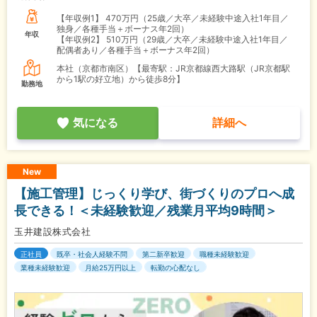
【年収例1】
470万円（25歳／大卒／未経験中途入社1年目／
独身／各種手当＋ボーナス年2回）
年収
【年収例2】
510万円（29歳／大卒／未経験中途入社1年目／
配偶者あり／各種手当＋ボーナス年2回）
本社（京都市南区）【最寄駅：JR京都線西大路駅（JR京都駅
から1駅の好立地）から徒歩8分】
勤務地
気になる
詳細へ
New
【施工管理】じっくり学び、街づくりのプロへ成
長できる！＜未経験歓迎／残業月平均9時間＞
玉井建設株式会社
正社員
既卒・社会人経験不問
第二新卒歓迎
職種未経験歓迎
業種未経験歓迎
月給25万円以上
転勤の心配なし