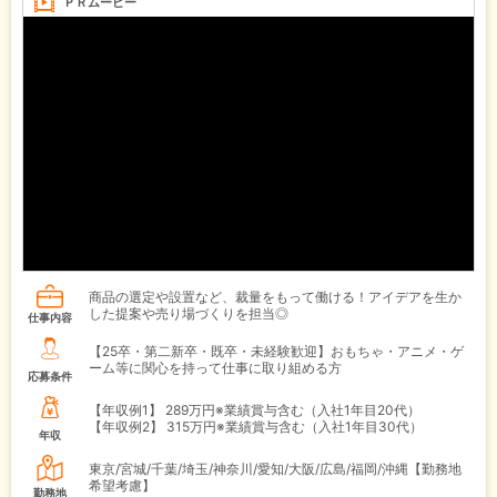
ＰＲムービー
商品の選定や設置など、裁量をもって働ける！アイデアを生か
した提案や売り場づくりを担当◎
仕事内容
【25卒・第二新卒・既卒・未経験歓迎】おもちゃ・アニメ・ゲ
ーム等に関心を持って仕事に取り組める方
応募条件
【年収例1】
289万円※業績賞与含む（入社1年目20代）
【年収例2】
315万円※業績賞与含む（入社1年目30代）
年収
東京/宮城/千葉/埼玉/神奈川/愛知/大阪/広島/福岡/沖縄【勤務地
希望考慮】
勤務地