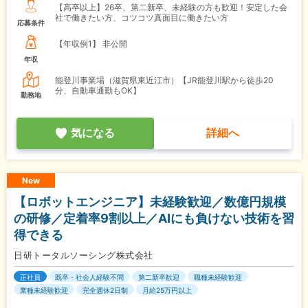
【高卒以上】26卒、第二新卒、未経験の方も歓迎！安定した会
社で働きたい方、コツコツ真面目に働きたい方
応募条件
【年収例1】
非公開
年収
能登川事業場（滋賀県東近江市）【JR能登川駅から徒歩20
分、自動車通勤もOK】
勤務地
気になる
詳細へ
New
【ロボットエンジニア】未経験歓迎／数億円規模
の研修／定着率9割以上／AIにも負けない技術を習
得できる
日研トータルソーシング株式会社
正社員
既卒・社会人経験不問
第二新卒歓迎
職種未経験歓迎
業種未経験歓迎
完全週休2日制
月給25万円以上