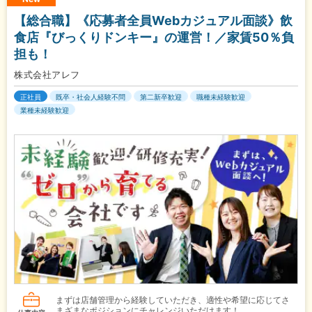
【総合職】《応募者全員Webカジュアル面談》飲
食店『びっくりドンキー』の運営！／家賃50％負
担も！
株式会社アレフ
正社員
既卒・社会人経験不問
第二新卒歓迎
職種未経験歓迎
業種未経験歓迎
まずは店舗管理から経験していただき、適性や希望に応じてさ
まざまなポジションにチャレンジいただけます！