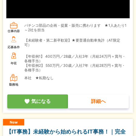
パチンコ部品の企画・提案・販売に携わります ★1人あたり1
～2社を担当
仕事内容
【未経験者・第二新卒歓迎】★要普通自動車免許（AT限定
可）
応募条件
【年収例1】
400万円／28歳／入社3年（月給24万円＋賞与・
各種手当）
年収
【年収例2】
550万円／30歳／入社7年（月給28万円＋賞与・
各種手当）
本社 ★転勤なし
勤務地
気になる
詳細へ
New
【IT事務】未経験から始められるIT事務！｜完全