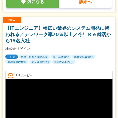
気になる
詳細へ
New
【ITエンジニア】幅広い業界のシステム開発に携
われる／テレワーク率70％以上／今年Ｒｅ就活か
ら15名入社
株式会社ゲイン
正社員
既卒・社会人経験不問
第二新卒歓迎
職種未経験歓迎
業種未経験歓迎
完全週休2日制
転勤の心配なし
ＰＲムービー