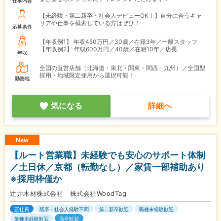
仕事内容
【未経験・第二新卒・社会人デビューOK！】自分に合うキャ
リアや仕事を模索している方はぜひ！
応募条件
【年収例1】
年収450万円／30歳／在籍3年／一般スタッフ
【年収例2】
年収600万円／40歳／在籍10年／店長
年収
全国の直営店舗（北海道・東北・関東・関西・九州）／全国型
採用・地域限定採用から選択可能！
勤務地
気になる
詳細へ
New
【ルート営業職】未経験でも安心のサポート体制
／土日休／京都（転勤なし）／家賃一部補助あり
※採用枠僅か
辻井木材株式会社 株式会社WoodTag
正社員
既卒・社会人経験不問
第二新卒歓迎
職種未経験歓迎
業種未経験歓迎
高卒歓迎