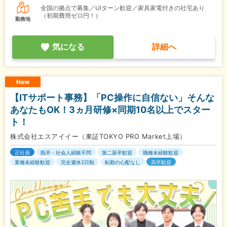
全国の拠点で募集／UIターン歓迎／家具家電付きの社宅あり
（初期費用ゼロ円！）
勤務地
気になる
詳細へ
New
【ITサポート事務】「PC操作に自信ない」そんな
あなたもOK！3ヵ月研修×同期10名以上でスター
ト！
株式会社エスアイイー（東証TOKYO PRO Market上場）
正社員
既卒・社会人経験不問
第二新卒歓迎
職種未経験歓迎
業種未経験歓迎
完全週休2日制
転勤の心配なし
高卒歓迎