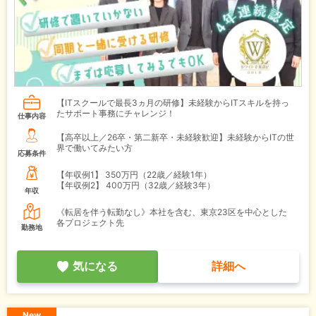
【ITスクールで最長3ヵ月の研修】未経験からITスキルを持っ
たサポート事務にチャレンジ！
仕事内容
【高卒以上／26卒・第二新卒・未経験歓迎】未経験からITの世
界で働いてみたい方
応募条件
【年収例1】
350万円（22歳／経験1年）
【年収例2】
400万円（32歳／経験3年）
年収
《転居を伴う転勤なし》本社を含む、東京23区を中心とした
各プロジェクト先
勤務地
気になる
詳細へ
New