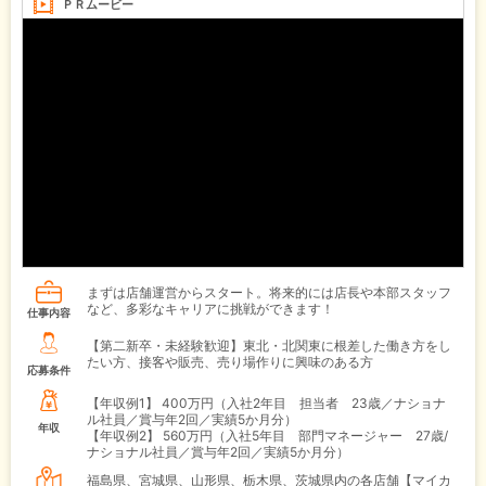
ＰＲムービー
まずは店舗運営からスタート。将来的には店長や本部スタッフ
など、多彩なキャリアに挑戦ができます！
仕事内容
【第二新卒・未経験歓迎】東北・北関東に根差した働き方をし
たい方、接客や販売、売り場作りに興味のある方
応募条件
【年収例1】
400万円（入社2年目 担当者 23歳／ナショナ
ル社員／賞与年2回／実績5か月分）
年収
【年収例2】
560万円（入社5年目 部門マネージャー 27歳/
ナショナル社員／賞与年2回／実績5か月分）
福島県、宮城県、山形県、栃木県、茨城県内の各店舗【マイカ