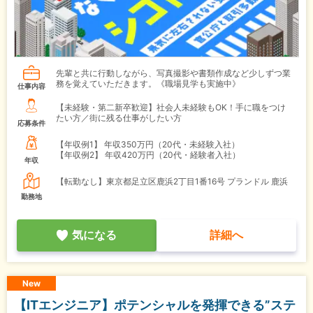
先輩と共に行動しながら、写真撮影や書類作成など少しずつ業
務を覚えていただきます。《職場見学も実施中》
仕事内容
【未経験・第二新卒歓迎】社会人未経験もOK！手に職をつけ
たい方／街に残る仕事がしたい方
応募条件
【年収例1】
年収350万円（20代・未経験入社）
【年収例2】
年収420万円（20代・経験者入社）
年収
【転勤なし】東京都足立区鹿浜2丁目1番16号 プランドル 鹿浜
勤務地
気になる
詳細へ
New
【ITエンジニア】ポテンシャルを発揮できる”ステ