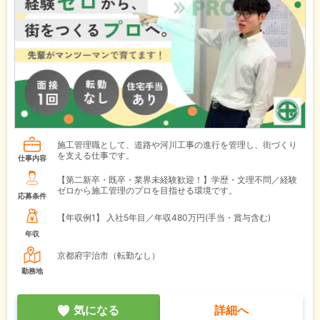
施工管理職として、道路や河川工事の進行を管理し、街づくり
を支える仕事です。
仕事内容
【第二新卒・既卒・業界未経験歓迎！】学歴・文理不問／経験
ゼロから施工管理のプロを目指せる環境です。
応募条件
【年収例1】
入社5年目／年収480万円(手当・賞与含む)
年収
京都府宇治市（転勤なし）
勤務地
気になる
詳細へ