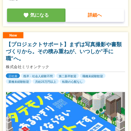
気になる
詳細へ
New
【プロジェクトサポート】まずは写真撮影や書類
づくりから。その積み重ねが、いつしか“手に
職”へ。
株式会社ミリオンテック
正社員
既卒・社会人経験不問
第二新卒歓迎
職種未経験歓迎
業種未経験歓迎
月給25万円以上
転勤の心配なし