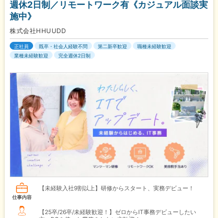
週休2日制／リモートワーク有《カジュアル面談実
施中》
株式会社HHUUDD
正社員
既卒・社会人経験不問
第二新卒歓迎
職種未経験歓迎
業種未経験歓迎
完全週休2日制
【未経験入社9割以上】研修からスタート、実務デビュー！
仕事内容
【25卒/26卒/未経験歓迎！】ゼロからIT事務デビューしたい