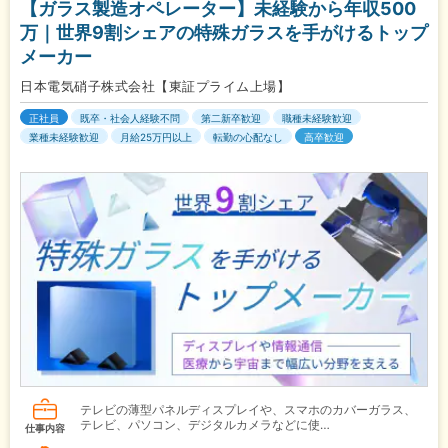
【ガラス製造オペレーター】未経験から年収500
万｜世界9割シェアの特殊ガラスを手がけるトップ
メーカー
日本電気硝子株式会社【東証プライム上場】
正社員
既卒・社会人経験不問
第二新卒歓迎
職種未経験歓迎
業種未経験歓迎
月給25万円以上
転勤の心配なし
高卒歓迎
テレビの薄型パネルディスプレイや、スマホのカバーガラス、
テレビ、パソコン、デジタルカメラなどに使…
仕事内容