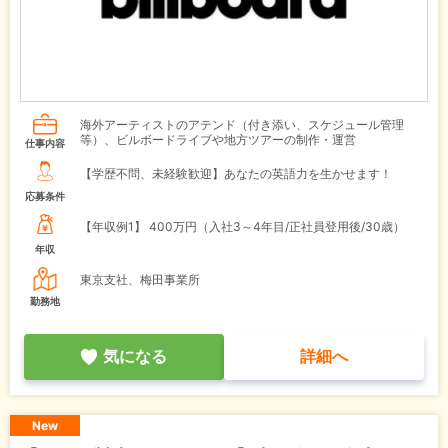
海外アーティストのアテンド（付き添い、スケジュール管理
等）、ビルボードライブや地方ツアーの制作・運営
仕事内容
【学歴不問、未経験歓迎】あなたの英語力を生かせます！
応募条件
【年収例1】
400万円（入社3～4年目/正社員登用後/30歳）
年収
東京支社、梅田事業所
勤務地
気になる
詳細へ
New