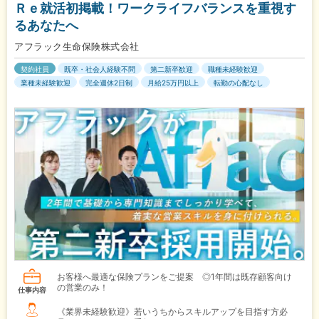
Ｒｅ就活初掲載！ワークライフバランスを重視す
るあなたへ
アフラック生命保険株式会社
契約社員
既卒・社会人経験不問
第二新卒歓迎
職種未経験歓迎
業種未経験歓迎
完全週休2日制
月給25万円以上
転勤の心配なし
お客様へ最適な保険プランをご提案 ◎1年間は既存顧客向け
の営業のみ！
仕事内容
《業界未経験歓迎》若いうちからスキルアップを目指す方必