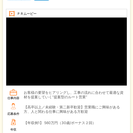
ＰＲムービー
お客様の要望をヒアリングし、工事の流れに合わせて最適な資
材を提案していく“提案型のルート営業”
仕事内容
【高卒以上／未経験・第二新卒歓迎】営業職にご興味がある
方、人と関わる仕事に興味がある方歓迎
応募条件
【年収例1】
560万円（30歳/ボーナス２回）
年収