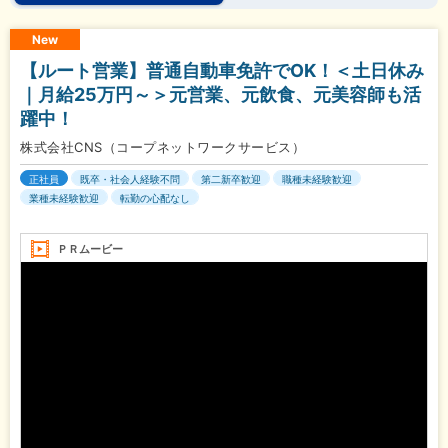
New
【ルート営業】普通自動車免許でOK！＜土日休み
｜月給25万円～＞元営業、元飲食、元美容師も活
躍中！
株式会社CNS（コープネットワークサービス）
正社員
既卒・社会人経験不問
第二新卒歓迎
職種未経験歓迎
業種未経験歓迎
転勤の心配なし
ＰＲムービー