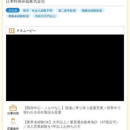
日本特殊研砥株式会社
正社員
既卒・社会人経験不問
第二新卒歓迎
職種未経験歓迎
業種未経験歓迎
月給25万円以上
ＰＲムービー
【既存中心・ノルマなし】現場に寄り添う提案営業／世界中で
使われる自社製品を提案
仕事内容
【業界未経験OK】大卒以上／要普通自動車免許（AT限定可）
／法人営業経験を1年以上お持ちの方
応募条件