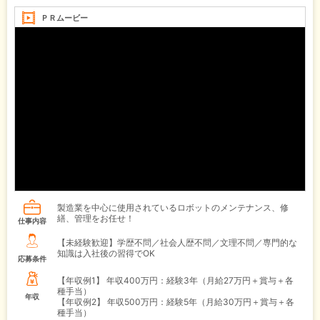
ＰＲムービー
製造業を中心に使用されているロボットのメンテナンス、修
繕、管理をお任せ！
仕事内容
【未経験歓迎】学歴不問／社会人歴不問／文理不問／専門的な
知識は入社後の習得でOK
応募条件
【年収例1】
年収400万円：経験3年（月給27万円＋賞与＋各
種手当）
年収
【年収例2】
年収500万円：経験5年（月給30万円＋賞与＋各
種手当）