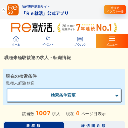
20代専門転職サイト
今すぐ
インストール
「Ｒｅ就活」公式アプリ
ホーム
イベント
ノウハウ
メニュー
職種未経験歓迎の求人・転職情報
現在の検索条件
職種未経験歓迎
検索条件変更
1007
4
該当数
求人
現在
ページ目表示
新着順
締切間近順