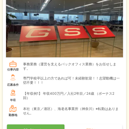
事務業務（運営を支えるバックオフィス業務）をお任せしま
す。
仕事内容
専門学校卒以上の方であれば可！未経験歓迎！！志望動機は一
切不要！！！
応募条件
【年収例1】
年収400万円／入社2年目／24歳 （ボーナス2
回）
年収
本社（東京／港区）、海老名事業所（神奈川）※転勤はありま
せん。
勤務地