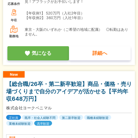
見！アフラックがお手伝いします！
応募条件
【年収例1】
520万円（入社2年目）
【年収例2】
360万円（入社1年目）
年収
東京・大阪のいずれか（ご希望の地域に配属） ◎転勤はあり
ません。
勤務地
気になる
詳細へ
New
【総合職/26卒・第二新卒歓迎】商品・価格・売り
場づくりまで自分のアイデアが活かせる【平均年
収648万円】
株式会社ヨークベニマル
正社員
既卒・社会人経験不問
第二新卒歓迎
職種未経験歓迎
業種未経験歓迎
高卒歓迎