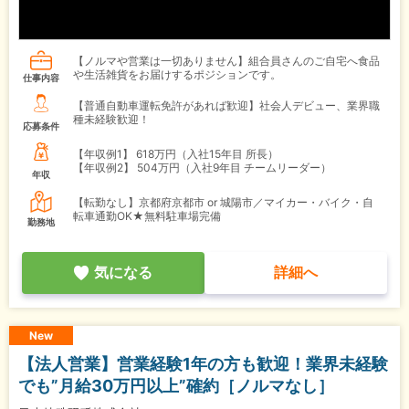
【ノルマや営業は一切ありません】組合員さんのご自宅へ食品
や生活雑貨をお届けするポジションです。
仕事内容
【普通自動車運転免許があれば歓迎】社会人デビュー、業界職
種未経験歓迎！
応募条件
【年収例1】
618万円（入社15年目 所長）
【年収例2】
504万円（入社9年目 チームリーダー）
年収
【転勤なし】京都府京都市 or 城陽市／マイカー・バイク・自
転車通勤OK★無料駐車場完備
勤務地
気になる
詳細へ
New
【法人営業】営業経験1年の方も歓迎！業界未経験
でも”月給30万円以上”確約［ノルマなし］