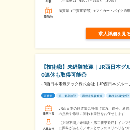
【年収例2】
450万～530万（30歳）
年収
滋賀県（甲賀事業部）※マイカー・バイク通勤
勤務地
求人詳細を見
【技術職】未経験歓迎｜JR西日本グル
0連休も取得可能◎
JR西日本電気テック株式会社【JR西日本グルー
正社員
第二新卒歓迎
職種未経験歓迎
業種未経験歓迎
JR西日本の鉄道電気設備（電力、信号、通信
の点検や修繕に関わる業務をお任せします
仕事内容
【文理不問／未経験・第二新卒歓迎】インフ
に興味がある方／オンとオフのメリハリをつ
応募条件