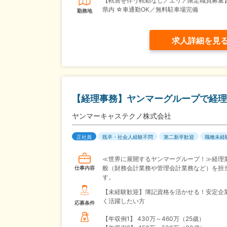
【転居を伴う転勤なし／エリア限定職員募集
県内 ☆車通勤OK／無料駐車場完備
勤務地
求人詳細を見
【経理事務】ヤンマーグループで経理
ヤンマーキャステクノ株式会社
正社員
既卒・社会人経験不問
第二新卒歓迎
職種未経
≪世界に展開するヤンマーグループ！≫経理
般（財務会計業務や管理会計業務など）を担
仕事内容
す。
【未経験歓迎】簿記資格を活かせる！安定企
く活躍したい方
応募条件
【年収例1】
430万～460万（25歳）