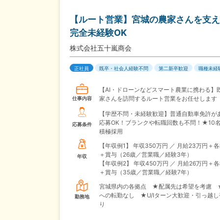
【ルート営業】宮城の農家さんを支え
完全未経験OK
株式会社五十嵐商会
正社員
既卒・社会人経験不問
第二新卒歓迎
職種未経
【AI・ドローンなどスマート農業に携わる】
家さんを訪問するルート営業をお任せします
仕事内容
【学歴不問・未経験歓迎】普通自動車免許が
応募OK！ブランクや転職回数も不問！★10
応募条件
積極採用
【年収例1】
年収350万円 ／ 月給23万円＋
＋賞与（26歳／営業職／経験3年）
年収
【年収例2】
年収450万円 ／ 月給26万円＋
＋賞与（35歳／営業職／経験7年）
宮城県内の各拠点 ★配属先は希望を考慮 
への転勤なし ★U/Iターン大歓迎・引っ越
勤務地
り