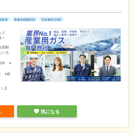
験歓迎
業種未経験歓迎
完全週休2日制
もと、
決！
会貢献
たい方
3年 ※
年 ※総
たしま
る
気になる