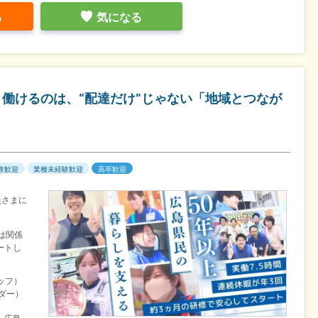
る
気になる
く働けるのは、“配達だけ”じゃない「地域とつなが
験歓迎
業種未経験歓迎
高卒歓迎
員さまに
は関係
ートし
ッフ）
ダー）