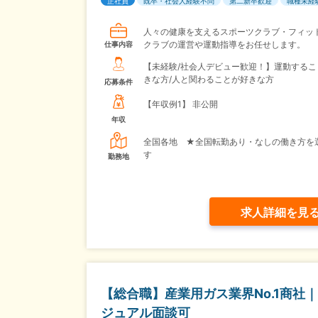
正社員
既卒・社会人経験不問
第二新卒歓迎
職種未経
人々の健康を支えるスポーツクラブ・フィッ
クラブの運営や運動指導をお任せします。
仕事内容
【未経験/社会人デビュー歓迎！】運動するこ
きな方/人と関わることが好きな方
応募条件
【年収例1】
非公開
年収
全国各地 ★全国転勤あり・なしの働き方を
す
勤務地
求人詳細を見
【総合職】産業用ガス業界No.1商社｜
ジュアル面談可