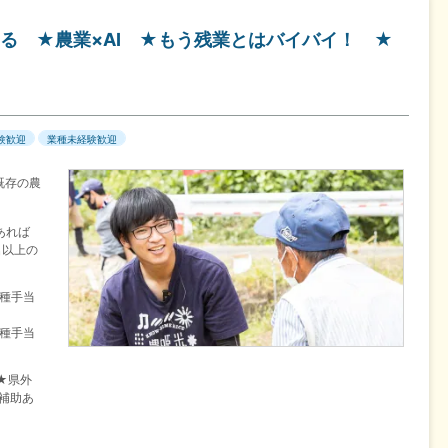
る ★農業×AI ★もう残業とはバイバイ！ ★
験歓迎
業種未経験歓迎
既存の農
あれば
名以上の
各種手当
各種手当
★県外
し補助あ