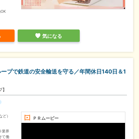
OK
る
気になる
ープで鉄道の安全輸送を守る／年間休日140日＆1
プ】
など）
ＰＲムービー
ラ業界
けて働