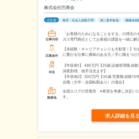
株式会社巴商会
正社員
既卒・社会人経験不問
第二新卒歓迎
職種未経
「お客様のためになることをする」の理念の
ガス専門商社としてお客様の課題を一緒に解
仕事内容
【未経験・キャリアチェンジも大歓迎！】社
に繋がる仕事に興味のある方／手に職をつけ
応募条件
【年収例1】
480万円【25歳 設備管理職 経験
深夜割増、他手当含まず】
年収
【年収例2】
500万円【30歳 営業職 経験10
合職（大卒・全国転勤あり）の場合】
全国エリアの営業所 ※希望を考慮し決定い
す。
勤務地
求人詳細を見