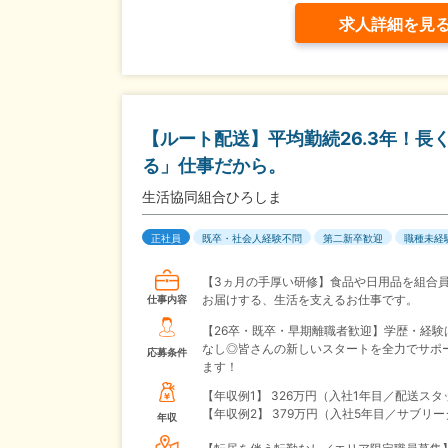
求人詳細を見
【ルート配送】平均勤続26.3年！長
る」仕事だから。
生活協同組合ひろしま
正社員
既卒・社会人経験不問
第二新卒歓迎
職種未経
【3ヵ月の手厚い研修】食品や日用品を組合
お届けする、生活を支えるお仕事です。
仕事内容
【26卒・既卒・早期離職者歓迎】学歴・経験
なし◎皆さんの新しいスタートを全力でサポ
応募条件
ます！
【年収例1】
326万円（入社1年目／配送スタ
【年収例2】
379万円（入社5年目／サブリー
年収