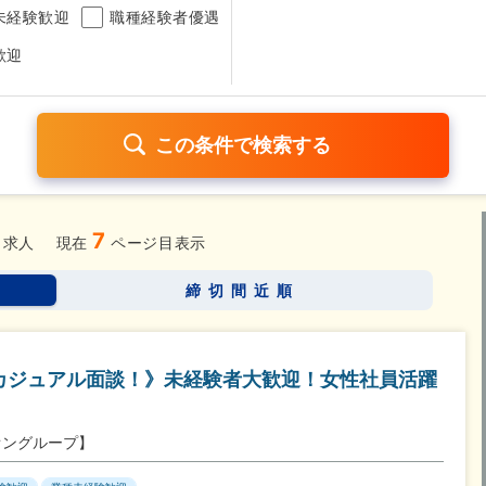
未経験歓迎
職種経験者優遇
歓迎
7
日120日以上
残業少なめ（1日1時間以内）
月給25万円以
求人
現在
ページ目表示
考なし
締切間近順
さらに詳しく検索したい方はこちら➤
カジュアル面談！》未経験者大歓迎！女性社員活躍
オングループ】