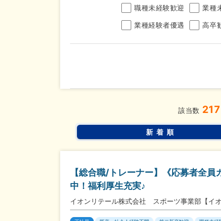
職種未経験歓迎
業種
業種経験者優遇
高卒
年収
217
完全週休2日制
年間休
こだわり
該当数
条件
土日面接OK
書類選
新着順
【総合職/トレーナー】《応募者全員
中！福利厚生充実♪
イオンリテール株式会社 スポーツ事業部【イ