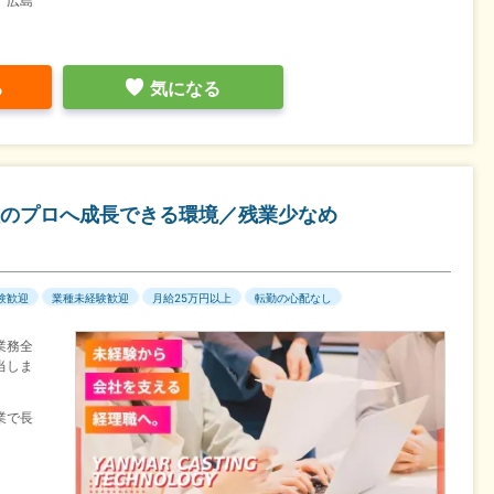
】広島
る
気になる
のプロへ成長できる環境／残業少なめ
験歓迎
業種未経験歓迎
月給25万円以上
転勤の心配なし
業務全
当しま
業で長