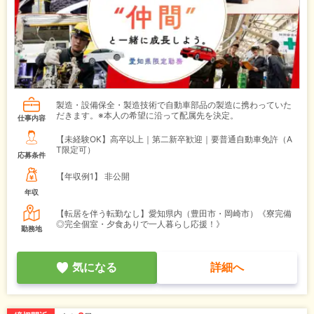
製造・設備保全・製造技術で自動車部品の製造に携わっていた
だきます。※本人の希望に沿って配属先を決定。
仕事内容
【未経験OK】高卒以上｜第二新卒歓迎｜要普通自動車免許（A
T限定可）
応募条件
【年収例1】
非公開
年収
【転居を伴う転勤なし】愛知県内（豊田市・岡崎市）《寮完備
◎完全個室・夕食ありで一人暮らし応援！》
勤務地
気になる
詳細へ