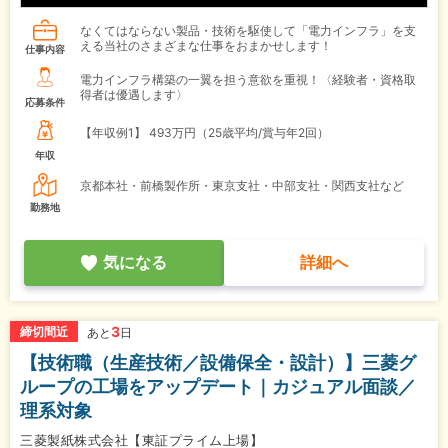
なくてはならない製品・技術を駆使して「電力インフラ」を支
える当社のさまざまな仕事をおまかせします！
仕事内容
電力インフラ構築の一翼を担う意欲を重視！〈経験者・資格取
得者は優遇します〉
応募条件
【年収例1】
493万円（25歳平均/賞与年2回）
年収
京都本社・前橋製作所・東京支社・中部支社・関西支社など
勤務地
気になる
詳細へ
3
締切間近
あと
日
【技術職（生産技術／設備保全・設計）】三菱グ
ループの工場をアップデート｜カジュアル面談／
理系対象
三菱製紙株式会社【東証プライム上場】