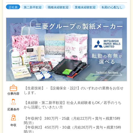
正社員
第二新卒歓迎
職種未経験歓迎
業種未経験歓迎
転勤の心配なし
【生産技術】・【設備保全・設計】のいずれかの業務をお任せ
します。
仕事内容
【未経験・第二新卒歓迎】社会人未経験者もOK／若手のうち
から活躍していきたい方
応募条件
【年収例1】
380万円・25歳（月給22万円＋賞与＋残業15時
間/月）
年収
【年収例2】
450万円・30歳（月給26万円＋賞与＋残業15時
間/月）