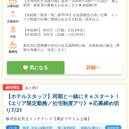
【文理問わず活躍可能】電気｜空調管の2部門での設計・施工
管理・積算等の業務をお任せします★未経験OK
仕事内容
【未経験／既卒／第二新卒OK】社会貢献性の高い仕事、イン
フラ関連の仕事に興味がある方大歓迎／高卒以上
応募条件
【年収例1】
600万（27歳／入社3年目）
【年収例2】
450万（25歳／入社2年目）
年収
東京含む関東圏や本社のある福岡県の他、全国各地の拠点（希
望を考慮の上、決定します）
勤務地
気になる
詳細へ
4
締切間近
あと
日
【ホテルスタッフ】同期と一緒にＲｅスタート！
《エリア限定勤務／社宅制度アリ》※応募締め切
り7/21
株式会社共立メンテナンス【東証プライム上場】
正社員
既卒・社会人経験不問
第二新卒歓迎
転勤の心配なし
高卒歓迎