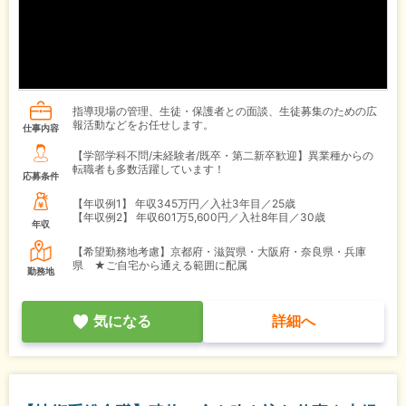
指導現場の管理、生徒・保護者との面談、生徒募集のための広
報活動などをお任せします。
仕事内容
【学部学科不問/未経験者/既卒・第二新卒歓迎】異業種からの
転職者も多数活躍しています！
応募条件
【年収例1】
年収345万円／入社3年目／25歳
【年収例2】
年収601万5,600円／入社8年目／30歳
年収
【希望勤務地考慮】京都府・滋賀県・大阪府・奈良県・兵庫
県 ★ご自宅から通える範囲に配属
勤務地
気になる
詳細へ