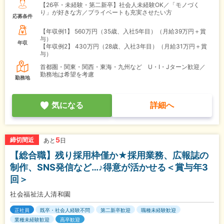
【26卒・未経験・第二新卒】社会人未経験OK／「モノづく
り」が好きな方／プライベートも充実させたい方
応募条件
【年収例1】
560万円（35歳、入社5年目）（月給39万円＋賞
与）
年収
【年収例2】
430万円（28歳、入社3年目）（月給31万円＋賞
与）
首都圏・関東・関西・東海・九州など U・I・Jターン歓迎／
勤務地は希望を考慮
勤務地
気になる
詳細へ
5
締切間近
あと
日
【総合職】残り採用枠僅か★採用業務、広報誌の
制作、SNS発信など…♪得意が活かせる＜賞与年3
回＞
社会福祉法人清和園
正社員
既卒・社会人経験不問
第二新卒歓迎
職種未経験歓迎
業種未経験歓迎
高卒歓迎