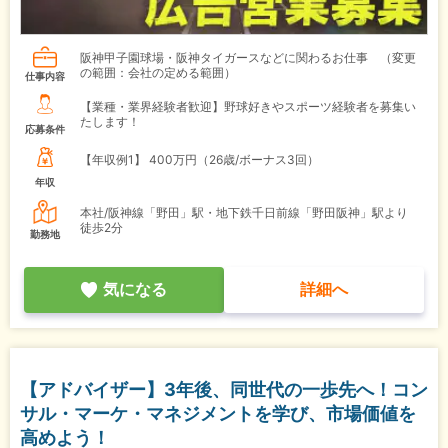
阪神甲子園球場・阪神タイガースなどに関わるお仕事 （変更
の範囲：会社の定める範囲）
仕事内容
【業種・業界経験者歓迎】野球好きやスポーツ経験者を募集い
たします！
応募条件
【年収例1】
400万円（26歳/ボーナス3回）
年収
本社/阪神線「野田」駅・地下鉄千日前線「野田阪神」駅より
徒歩2分
勤務地
気になる
詳細へ
【アドバイザー】3年後、同世代の一歩先へ！コン
サル・マーケ・マネジメントを学び、市場価値を
高めよう！