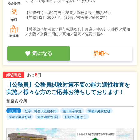
て“どこでも通用する力”を身につけたい方
応募条件
【年収例1】
450万円（25歳／副校舎長／経験2年）
【年収例2】
500万円（28歳／校舎長／経験2年）
年収
【希望勤務地考慮／原則転勤なし】東京／神奈川／静岡／愛知
／大阪／奈良／岡山／高知／福岡／佐賀／熊本
勤務地
気になる
詳細へ
6
締切間近
あと
日
【公務員】公務員試験対策不要の能力適性検査を
実施／様々な方のご応募お待ちしております！
和泉市役所
正社員
既卒・社会人経験不問
第二新卒歓迎
職種未経験歓迎
業種未経験歓迎
完全週休2日制
転勤の心配なし