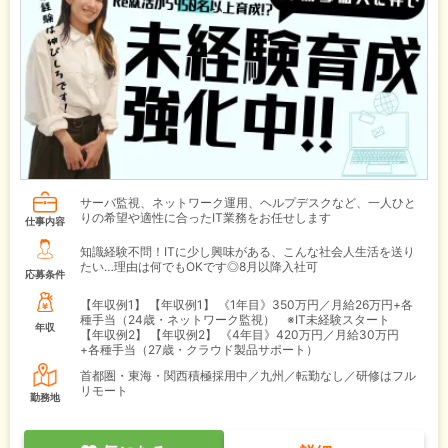
サーバ監視、ネットワーク運用、ヘルプデスクなど、一人ひと
りの希望や適性に合ったIT業務をお任せします
仕事内容
知識経験不問！ITに少し興味がある、こんな社会人生活を送り
たい…理由は何でもOKです◎8月以降入社可
応募条件
【年収例1】
【年収例1】 《1年目》350万円／月給26万円+各
種手当（24歳・ネットワーク監視） ※IT未経験スタート
年収
【年収例2】
【年収例2】 《4年目》420万円／月給30万円
+各種手当（27歳・クラウド製品サポート）
首都圏・東海・関西積極採用中／九州／転勤なし／研修はフル
リモート
勤務地