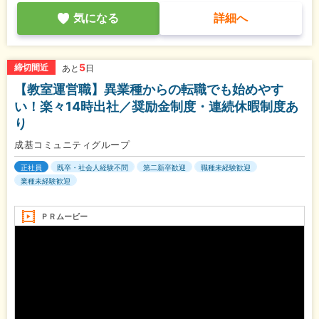
気になる
詳細へ
5
締切間近
あと
日
【教室運営職】異業種からの転職でも始めやす
い！楽々14時出社／奨励金制度・連続休暇制度あ
り
成基コミュニティグループ
正社員
既卒・社会人経験不問
第二新卒歓迎
職種未経験歓迎
業種未経験歓迎
ＰＲムービー