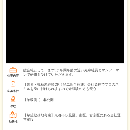
総合職として、まずは1年間年齢の近い先輩社員とマンツーマ
ンで研修を受けていただきます。
仕事内容
【業界・職種未経験OK！第二新卒歓迎】会社負担でプロのス
キルを身に付けられますので未経験の方も安心！
応募条件
【年収例1】
非公開
年収
【希望勤務地考慮】京都市伏見区、南区、右京区にある当社運
営施設
勤務地