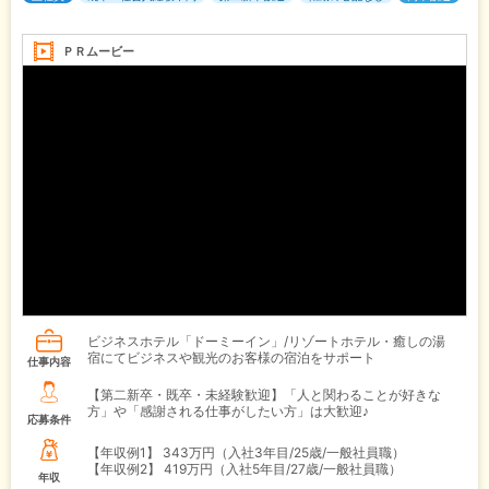
ＰＲムービー
ビジネスホテル「ドーミーイン」/リゾートホテル・癒しの湯
宿にてビジネスや観光のお客様の宿泊をサポート
仕事内容
【第二新卒・既卒・未経験歓迎】「人と関わることが好きな
方」や「感謝される仕事がしたい方」は大歓迎♪
応募条件
【年収例1】
343万円（入社3年目/25歳/一般社員職）
【年収例2】
419万円（入社5年目/27歳/一般社員職）
年収