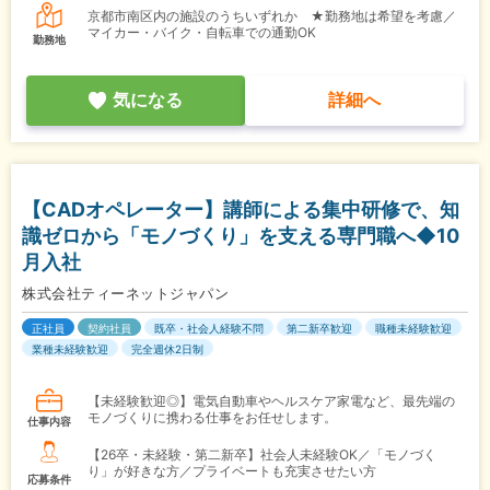
京都市南区内の施設のうちいずれか ★勤務地は希望を考慮／
マイカー・バイク・自転車での通勤OK
勤務地
気になる
詳細へ
【CADオペレーター】講師による集中研修で、知
識ゼロから「モノづくり」を支える専門職へ◆10
月入社
株式会社ティーネットジャパン
正社員
契約社員
既卒・社会人経験不問
第二新卒歓迎
職種未経験歓迎
業種未経験歓迎
完全週休2日制
【未経験歓迎◎】電気自動車やヘルスケア家電など、最先端の
モノづくりに携わる仕事をお任せします。
仕事内容
【26卒・未経験・第二新卒】社会人未経験OK／「モノづく
り」が好きな方／プライベートも充実させたい方
応募条件