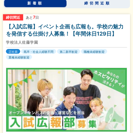
新着順
締切間近順
7
締切間近
あと
日
【入試広報】イベント企画も広報も。学校の魅力
を発信する仕掛け人募集！【年間休日129日】
学校法人佐藤学園
正社員
既卒・社会人経験不問
第二新卒歓迎
職種未経験歓迎
業種未経験歓迎