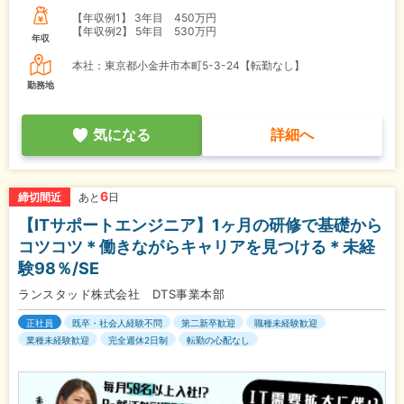
【年収例1】
3年目 450万円
【年収例2】
5年目 530万円
年収
本社：東京都小金井市本町5-3-24【転勤なし】
勤務地
気になる
詳細へ
6
締切間近
あと
日
【ITサポートエンジニア】1ヶ月の研修で基礎から
コツコツ＊働きながらキャリアを見つける＊未経
験98％/SE
ランスタッド株式会社 DTS事業本部
正社員
既卒・社会人経験不問
第二新卒歓迎
職種未経験歓迎
業種未経験歓迎
完全週休2日制
転勤の心配なし