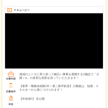
ＰＲムービー
地域のニーズに寄り添って幅広い事業を展開する3施設で「介
護＋α」の多彩な役割を担っていただきます！
仕事内容
【業界・職種未経験OK！第二新卒歓迎】入職後は、知識・ス
キルを一から身につけられます！
応募条件
【年収例1】
非公開
年収