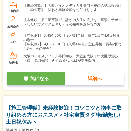
【未経験歓迎】大阪バイオメディカル専門学校の入試広報部に
て、学生募集に関わる業務全般をお任せします。
仕事内容
【未経験・第二新卒歓迎】誰かの人生の選択を、真摯にサポー
トしたい方／ホスピタリティの精神をお持ちの方
応募条件
【年収例1】
3,494,300円（入職1年目／賞与2回で4.6ヵ月分
の場合）
年収
【年収例2】
4,058,000円（入職4年目／主任昇格／賞与2回で
4.6ヵ月分の場合）
大阪バイオメディカル専門学校（大阪府大阪市中央区/大阪メ
トロ・長堀橋駅）★心斎橋/なんばが徒歩圏内
勤務地
気になる
詳細へ
【施工管理職】未経験歓迎！コツコツと物事に取
り組める方におススメ＜社宅実質タダ/転勤無し/
土日祝休み＞
関建設工業株式会社