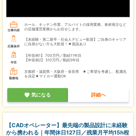
ホール、キッチン作業、アルバイトの採用業務、食材発注など
の店舗運営業務からお任せします。
仕事内容
【未経験・第二新卒・社会人デビュー歓迎】ご自身のキャリア
に自身がない方も大歓迎！★面談あり
応募条件
【年収例1】
700万円／勤続11年目
【年収例2】
510万円／勤続5年目
年収
京都府・滋賀県・大阪府・奈良県 ★ご希望を考慮し、配属先
を決定★マイカー通勤OK
勤務地
気になる
詳細へ
【CADオペレーター】最先端の製品設計に未経験
から携われる｜年間休日127日／残業月平均15h程