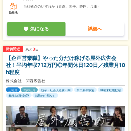
当社拠点のいずれか（青森、岩手、静岡、兵庫）
勤務地
気になる
詳細へ
3
締切間近
あと
日
【企画営業職】やった分だけ稼げる屋外広告会
社！平均年収712万円◎年間休日120日／残業月10
h程度
株式会社 関西広告社
正社員
契約社員
既卒・社会人経験不問
第二新卒歓迎
職種未経験歓迎
業種未経験歓迎
転勤の心配なし