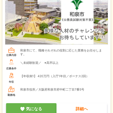
和泉市にて、職種それぞれの役割に応じた業務をお任せしま
す。
仕事内容
＼未経験歓迎／ ※高卒以上
応募条件
【年収例1】
420万円（入庁1年目／ボーナス2回）
年収
和泉市役所／大阪府和泉市府中町二丁目7番5号
勤務地
気になる
詳細へ