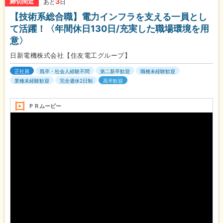
3
締切間近
あと
日
【技術系総合職】電力インフラを支える一員とし
て活躍！〈年間休日130日/充実した職場環境を用
意〉
日新電機株式会社【住友電工グループ】
正社員
既卒・社会人経験不問
第二新卒歓迎
職種未経験歓迎
業種未経験歓迎
完全週休2日制
高卒歓迎
ＰＲムービー