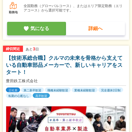
全国勤務（グローバルコース）、またはエリア限定勤務（エリ
アコース）から選択可能です。
勤務地
気になる
詳細へ
3
締切間近
あと
日
【技術系総合職】クルマの未来を骨格から支えて
いる自動車部品メーカーで、新しいキャリアをス
タート！
豊田鉄工株式会社
正社員
第二新卒歓迎
職種未経験歓迎
業種未経験歓迎
完全週休2日制
転勤の心配なし
高卒歓迎