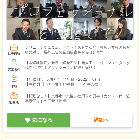
クリニックや飲食店、ドラッグストアなど、幅広い業種のお客
様に対し、屋外広告の企画提案をお任せします
仕事内容
【未経験歓迎／業種・経歴不問】元大工・主婦・フリーターが
現在活躍中！／マンツーマン指導も実施！
応募条件
【年収例1】
578万円（4年目・2022年入社）
【年収例2】
788万円（5年目・2021年入社）
年収
【転勤なし！】京都市中京区／社用車が貸与（ガソリン代・駐
車場代はすべて会社負担）
勤務地
気になる
詳細へ