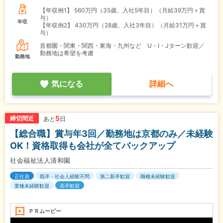
【年収例1】
560万円（35歳、入社5年目）（月給39万円＋賞
与）
年収
【年収例2】
430万円（28歳、入社3年目）（月給31万円＋賞
与）
首都圏・関東・関西・東海・九州など U・I・Jターン歓迎／
勤務地は希望を考慮
勤務地
気になる
詳細へ
5
締切間近
あと
日
【総合職】賞与年3回／勤務地は京都のみ／未経験
OK！資格取得も会社が全てバックアップ
社会福祉法人清和園
正社員
既卒・社会人経験不問
第二新卒歓迎
職種未経験歓迎
業種未経験歓迎
高卒歓迎
ＰＲムービー