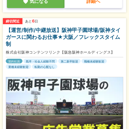
気になる
詳細へ
6
締切間近
あと
日
【運営/制作/中継放送】阪神甲子園球場/阪神タイ
ガースに関わるお仕事★大阪／フレックスタイム
制
株式会社阪神コンテンツリンク【阪急阪神ホールディングス】
契約社員
既卒・社会人経験不問
第二新卒歓迎
職種未経験歓迎
業種未経験歓迎
転勤の心配なし