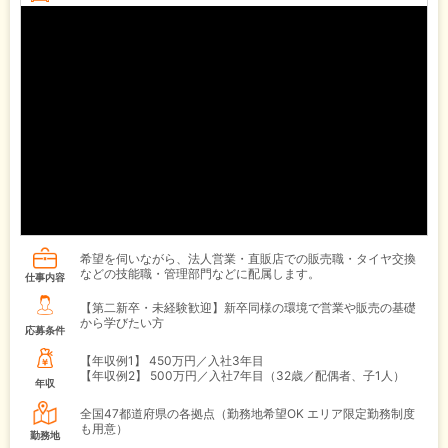
希望を伺いながら、法人営業・直販店での販売職・タイヤ交換
などの技能職・管理部門などに配属します。
仕事内容
【第二新卒・未経験歓迎】新卒同様の環境で営業や販売の基礎
から学びたい方
応募条件
【年収例1】
450万円／入社3年目
【年収例2】
500万円／入社7年目（32歳／配偶者、子1人）
年収
全国47都道府県の各拠点（勤務地希望OK エリア限定勤務制度
も用意）
勤務地