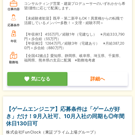
コンサルティング営業・建築プロデューサーのいずれかから希
望/適性に応じて配属します。
仕事内容
【未経験者歓迎】既卒・第二新卒もOK！異業種からの転職で
活躍しているメンバー多数！＜文理・経験不問＞
応募条件
【年収例1】
455万円／経験1年（宅建なし） ※月給333,790
円＋歩合給（55万円）
年収
【年収例2】
1264万円／経験3年（宅建あり） ※月給387,20
0円＋歩合給（880万円）
【全国42拠点】愛知県、静岡県、岐阜県、埼玉県、千葉県、
福岡県、熊本県の支店に配属 ※勤務地考慮
勤務地
気になる
詳細へ
【ゲームエンジニア】応募条件は「ゲームが好
き」だけ！9月入社可、10月入社の同期も◎年間
休日130日可
株式会社FunClock（東証プライム上場グループ）