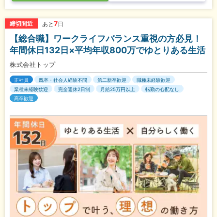
7
締切間近
あと
日
【総合職】ワークライフバランス重視の方必見！
年間休日132日×平均年収800万でゆとりある生活
株式会社トップ
正社員
既卒・社会人経験不問
第二新卒歓迎
職種未経験歓迎
業種未経験歓迎
完全週休2日制
月給25万円以上
転勤の心配なし
高卒歓迎