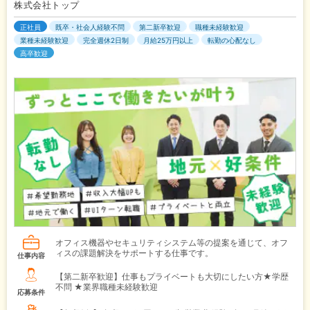
株式会社トップ
正社員
既卒・社会人経験不問
第二新卒歓迎
職種未経験歓迎
業種未経験歓迎
完全週休2日制
月給25万円以上
転勤の心配なし
高卒歓迎
オフィス機器やセキュリティシステム等の提案を通じて、オフ
ィスの課題解決をサポートする仕事です。
仕事内容
【第二新卒歓迎】仕事もプライベートも大切にしたい方★学歴
不問 ★業界職種未経験歓迎
応募条件