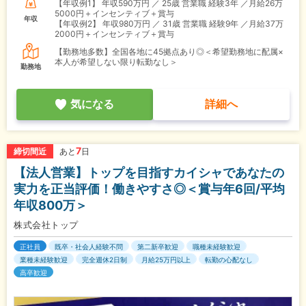
【年収例1】
年収590万円 ／ 25歳 営業職 経験3年 ／月給26万
5000円＋インセンティブ＋賞与
年収
【年収例2】
年収980万円 ／ 31歳 営業職 経験9年 ／月給37万
2000円＋インセンティブ＋賞与
【勤務地多数】全国各地に45拠点あり◎＜希望勤務地に配属×
本人が希望しない限り転勤なし＞
勤務地
気になる
詳細へ
7
締切間近
あと
日
【法人営業】トップを目指すカイシャであなたの
実力を正当評価！働きやすさ◎＜賞与年6回/平均
年収800万＞
株式会社トップ
正社員
既卒・社会人経験不問
第二新卒歓迎
職種未経験歓迎
業種未経験歓迎
完全週休2日制
月給25万円以上
転勤の心配なし
高卒歓迎