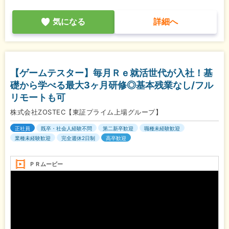
気になる
詳細へ
【ゲームテスター】毎月Ｒｅ就活世代が入社！基
礎から学べる最大3ヶ月研修◎基本残業なし/フル
リモートも可
株式会社ZOSTEC【東証プライム上場グループ】
正社員
既卒・社会人経験不問
第二新卒歓迎
職種未経験歓迎
業種未経験歓迎
完全週休2日制
高卒歓迎
ＰＲムービー