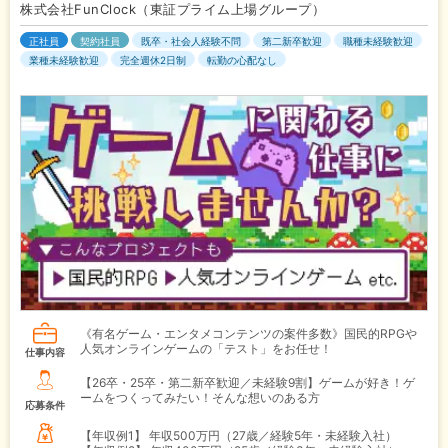
株式会社FunClock（東証プライム上場グループ）
正社員
契約社員
既卒・社会人経験不問
第二新卒歓迎
職種未経験歓迎
業種未経験歓迎
完全週休2日制
転勤の心配なし
《有名ゲーム・エンタメコンテンツの案件多数》国民的RPGや
人気オンラインゲームの「テスト」をお任せ！
仕事内容
【26卒・25卒・第二新卒歓迎／未経験9割】ゲームが好き！ゲ
ームをつくってみたい！そんな想いのある方
応募条件
【年収例1】
年収500万円（27歳／経験5年・未経験入社）