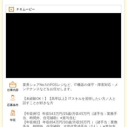
ＰＲムービー
業界シェアNo.1のPOSレジなど、IT機器の保守・障害対応・メ
ンテナンスなどをお任せします。
仕事内容
【未経験OK！】【高卒以上】ITスキルを習得したい方／人と
話すことが好きな方
応募条件
【年収例1】
年収543万円/25歳/月収45万円（諸手当：業務手
当、時間外、住宅補助）※賞与含む
年収
【年収例2】
年収654万円/30歳/月収55万円（（諸手当：業務
手当、時間外、住宅補助、次世代育成手当（2人））※賞与含