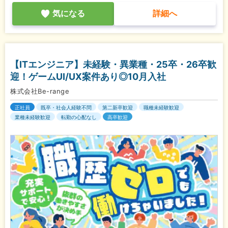
気になる
詳細へ
【ITエンジニア】未経験・異業種・25卒・26卒歓
迎！ゲームUI/UX案件あり◎10月入社
株式会社Be-range
正社員
既卒・社会人経験不問
第二新卒歓迎
職種未経験歓迎
業種未経験歓迎
転勤の心配なし
高卒歓迎