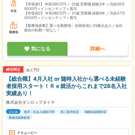
【年収例1】
年収590万円 ／ 25歳 営業職 経験3年 ／月給26万
5000円＋インセンティブ＋賞与
年収
【年収例2】
年収980万円 ／ 31歳 営業職 経験9年 ／月給37万
2000円＋インセンティブ＋賞与
【勤務地多数】選べる勤務地：全国各地に45拠点あり／会社
都合の転勤一切なし！
勤務地
気になる
詳細へ
7
締切間近
あと
日
【総合職】4月入社 or 随時入社から選べる未経験
者採用スタート！Ｒｅ就活からこれまで28名入社
実績あり！
株式会社ダンロップタイヤ
正社員
既卒・社会人経験不問
第二新卒歓迎
職種未経験歓迎
業種未経験歓迎
ＰＲムービー