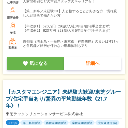
人材開発部などの本部スタッフのキャリアも！
仕事内容
【第二新卒／未経験OK】人と接することが好きな方、慣れ親
しんだ場所で働きたい方
応募条件
【年収例1】
520万円（26歳/入社3年目/住宅手当含まず）
【年収例2】
620万円（28歳/入社5年目/住宅手当含まず）
年収
首都圏（埼玉県・千葉県・東京都・神奈川県）のまいばすけっ
と各店舗／転居が伴わない勤務体制もアリ
勤務地
気になる
詳細へ
【カスタマエンジニア】未経験大歓迎/東芝グルー
プ/住宅手当あり/驚異の平均勤続年数《21.7
年》！
東芝テックソリューションサービス株式会社
正社員
第二新卒歓迎
職種未経験歓迎
業種未経験歓迎
完全週休2日制