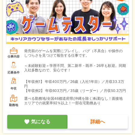
発売前のゲームを実際にプレイし、 バグ（不具合）や操作の
しづらさを見つけて報告する仕事です。
仕事内容
＜未経験歓迎＞学歴不問、第二新卒・既卒・26卒も歓迎。同期
入社多数なので、安心です！
応募条件
【年収例1】
年収400万円／26歳（入社1年目）／月収33.3万
円
年収
【年収例2】
年収603万円／35歳（リーダー）／月収50.3万円
選べる勤務地/全国46都道府県(沖縄を除く)転勤なし！面接地
エリアでの就業率92％以上！一部在宅勤務あり
勤務地
気になる
詳細へ