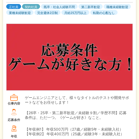
正社員
契約社員
既卒・社会人経験不問
第二新卒歓迎
職種未経験歓迎
業種未経験歓迎
完全週休2日制
月給25万円以上
転勤の心配なし
ゲームエンジニアとして、様々なタイトルのテストや開発サポ
ートなどをお任せします！
仕事内容
【26卒・25卒・第二新卒歓迎／未経験９割／学歴不問】応募
条件は、ただ一つ。《ゲームが好き》なこと。
応募条件
【年収例1】
年収500万円（27歳／経験5年・未経験入社）
【年収例2】
年収400万円（25歳／経験3年・未経験入社）
年収