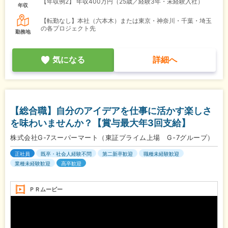
【年収例2】
年収400万円（25歳／経験3年・未経験入社）
年収
【転勤なし】本社（六本木）または東京・神奈川・千葉・埼玉
の各プロジェクト先
勤務地
気になる
詳細へ
【総合職】自分のアイデアを仕事に活かす楽しさ
を味わいませんか？【賞与最大年3回支給】
株式会社G-7スーパーマート（東証プライム上場 G-7グループ）
正社員
既卒・社会人経験不問
第二新卒歓迎
職種未経験歓迎
業種未経験歓迎
高卒歓迎
ＰＲムービー