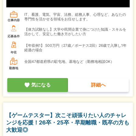
IT、看護、電気、宇宙、法務、総務人事、心理など、あなたの
専門性を活かせる領域をお任せします。
仕事内容
【体力試験なし】大学や民間企業で身につけた知識・スキルを
活かして、安定した働き方がしたい方
応募条件
【年収例1】
500万円（27歳／ボーナス2回）26歳で入隊し1年
経過の場合
年収
全国47都道府県の駐屯地、基地など（勤務地相談OK）
勤務地
気になる
詳細へ
【ゲームテスター】次こそ頑張りたい人のチャレ
ンジを応援！26卒・25卒・早期離職・既卒の方も
大歓迎◎