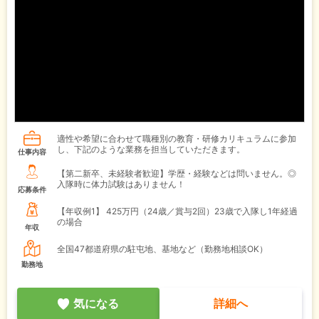
適性や希望に合わせて職種別の教育・研修カリキュラムに参加
し、下記のような業務を担当していただきます。
仕事内容
【第二新卒、未経験者歓迎】学歴・経験などは問いません。◎
入隊時に体力試験はありません！
応募条件
【年収例1】
425万円（24歳／賞与2回）23歳で入隊し1年経過
の場合
年収
全国47都道府県の駐屯地、基地など（勤務地相談OK）
勤務地
気になる
詳細へ