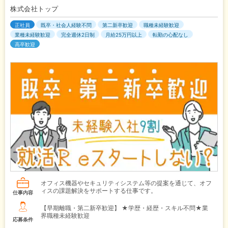
株式会社トップ
正社員
既卒・社会人経験不問
第二新卒歓迎
職種未経験歓迎
業種未経験歓迎
完全週休2日制
月給25万円以上
転勤の心配なし
高卒歓迎
オフィス機器やセキュリティシステム等の提案を通じて、オフ
ィスの課題解決をサポートする仕事です。
仕事内容
【早期離職・第二新卒歓迎】 ★学歴・経歴・スキル不問★業
界職種未経験歓迎
応募条件