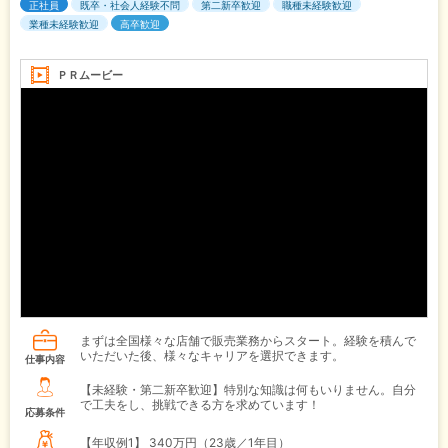
正社員
既卒・社会人経験不問
第二新卒歓迎
職種未経験歓迎
業種未経験歓迎
高卒歓迎
ＰＲムービー
まずは全国様々な店舗で販売業務からスタート。経験を積んで
いただいた後、様々なキャリアを選択できます。
仕事内容
【未経験・第二新卒歓迎】特別な知識は何もいりません。自分
で工夫をし、挑戦できる方を求めています！
応募条件
【年収例1】
340万円（23歳／1年目）