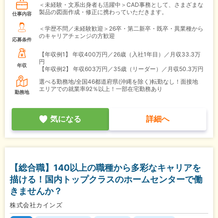
＜未経験・文系出身者も活躍中＞CAD事務として、さまざまな
製品の図面作成・修正に携わっていただきます。
仕事内容
＜学歴不問／未経験歓迎＞26卒・第二新卒・既卒・異業種から
のキャリアチェンジの方歓迎
応募条件
【年収例1】
年収400万円／26歳（入社1年目）／月収33.3万
円
年収
【年収例2】
年収603万円／35歳（リーダー）／月収50.3万円
選べる勤務地/全国46都道府県(沖縄を除く)転勤なし！面接地
エリアでの就業率92％以上！一部在宅勤務あり
勤務地
気になる
詳細へ
【総合職】140以上の職種から多彩なキャリアを
描ける！国内トップクラスのホームセンターで働
きませんか？
株式会社カインズ