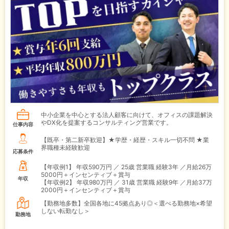
中小企業を中心とする法人顧客に向けて、オフィスの課題解決
やDX化を提案するコンサルティング営業です。
仕事内容
【既卒・第二新卒歓迎】★学歴・経歴・スキル一切不問 ★業
界職種未経験歓迎
応募条件
【年収例1】
年収590万円 ／ 25歳 営業職 経験3年 ／月給26万
5000円＋インセンティブ＋賞与
年収
【年収例2】
年収980万円 ／ 31歳 営業職 経験9年 ／月給37万
2000円＋インセンティブ＋賞与
【勤務地多数】全国各地に45拠点あり◎＜選べる勤務地×希望
しない転勤なし＞
勤務地