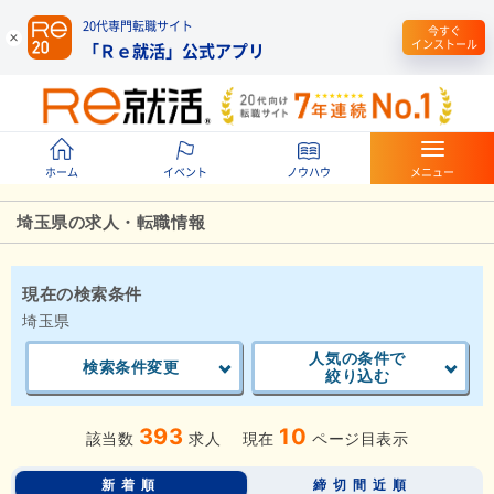
20代専門転職サイト
今すぐ
インストール
「Ｒｅ就活」公式アプリ
ホーム
イベント
ノウハウ
メニュー
埼玉県の求人・転職情報
現在の検索条件
埼玉県
人気の条件で
検索条件変更
絞り込む
393
10
該当数
求人
現在
ページ目表示
新着順
締切間近順