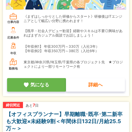
《まずはしっかりとした研修からスタート》研修後はITエンジ
ニアとして幅広い分野に携われます！
仕事内容
【既卒・社会人デビュー歓迎】経験やスキルは不要◎興味があ
ればまずカジュアル面談でお話しましょう！
応募条件
【年収例1】
年収300万円～330万（入社3年）
【年収例2】
年収350万円～380万（入社6年）
年収
東京都/神奈川県/埼玉県/千葉県の各プロジェクト先 ★プロジ
ェクトにより一部リモートワーク有
勤務地
気になる
詳細へ
7
締切間近
あと
日
【オフィスプランナー】早期離職･既卒･第二新卒
も大歓迎×未経験9割＜年間休日132日/月給25.5
万～＞