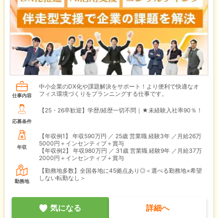
中小企業のDX化や課題解決をサポート！より便利で快適なオ
フィス環境づくりをプランニングする仕事です。
仕事内容
【25・26卒歓迎】学歴/経歴一切不問｜★未経験入社率90％！
応募条件
【年収例1】
年収590万円 ／ 25歳 営業職 経験3年 ／月給26万
5000円＋インセンティブ＋賞与
年収
【年収例2】
年収980万円 ／ 31歳 営業職 経験9年 ／月給37万
2000円＋インセンティブ＋賞与
【勤務地多数】全国各地に45拠点あり◎＜選べる勤務地×希望
しない転勤なし＞
勤務地
気になる
詳細へ