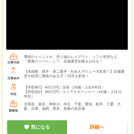
季節のイベントや、売り場のレイアウト、シフト管理など。
『業務スーパー』にて、店舗運営全般をお任せ！
仕事内容
【未経験・既卒・第二新卒・社会人デビュー大歓迎！】店舗運
営や経営に興味のある方！25卒も歓迎！
応募条件
【年収例1】
400万円／店長（26歳・入社4年目）
【年収例2】
600万円／エリアマネージャー（40歳・入社10
年収
年目）
北海道、東京、神奈川、埼玉、千葉、愛知、岐阜、三重、大
阪、兵庫、福岡、熊本、長崎の各店舗
勤務地
気になる
詳細へ