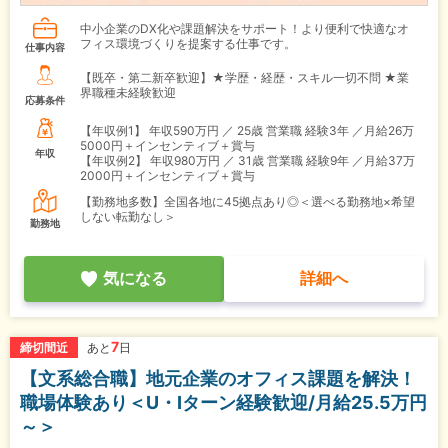
中小企業のDX化や課題解決をサポート！より便利で快適なオ
フィス環境づくりを提案する仕事です。
仕事内容
【既卒・第二新卒歓迎】★学歴・経歴・スキル一切不問 ★業
界職種未経験歓迎
応募条件
【年収例1】
年収590万円 ／ 25歳 営業職 経験3年 ／月給26万
5000円＋インセンティブ＋賞与
年収
【年収例2】
年収980万円 ／ 31歳 営業職 経験9年 ／月給37万
2000円＋インセンティブ＋賞与
【勤務地多数】全国各地に45拠点あり◎＜選べる勤務地×希望
しない転勤なし＞
勤務地
気になる
詳細へ
7
締切間近
あと
日
【文系総合職】地元企業のオフィス課題を解決！
職場体験あり＜U・Iターン経験歓迎/月給25.5万円
～＞