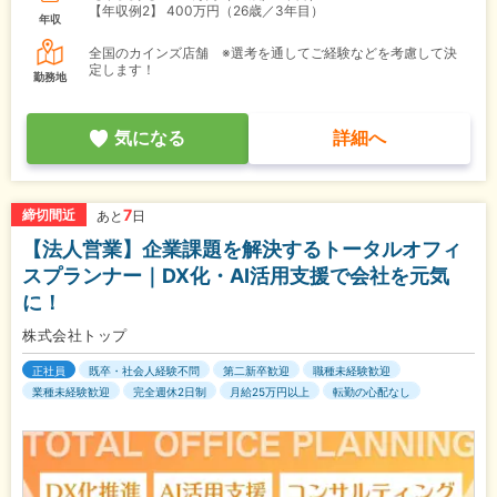
【年収例2】
400万円（26歳／3年目）
年収
全国のカインズ店舗 ※選考を通してご経験などを考慮して決
定します！
勤務地
気になる
詳細へ
7
締切間近
あと
日
【法人営業】企業課題を解決するトータルオフィ
スプランナー｜DX化・AI活用支援で会社を元気
に！
株式会社トップ
正社員
既卒・社会人経験不問
第二新卒歓迎
職種未経験歓迎
業種未経験歓迎
完全週休2日制
月給25万円以上
転勤の心配なし