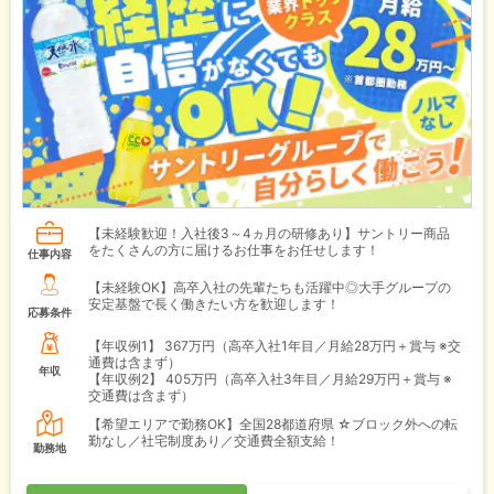
【未経験歓迎！入社後3～4ヵ月の研修あり】サントリー商品
をたくさんの方に届けるお仕事をお任せします！
仕事内容
【未経験OK】高卒入社の先輩たちも活躍中◎大手グループの
安定基盤で長く働きたい方を歓迎します！
応募条件
【年収例1】
367万円（高卒入社1年目／月給28万円＋賞与 ※交
通費は含まず）
年収
【年収例2】
405万円（高卒入社3年目／月給29万円＋賞与 ※
交通費は含まず）
【希望エリアで勤務OK】全国28都道府県 ☆ブロック外への転
勤なし／社宅制度あり／交通費全額支給！
勤務地