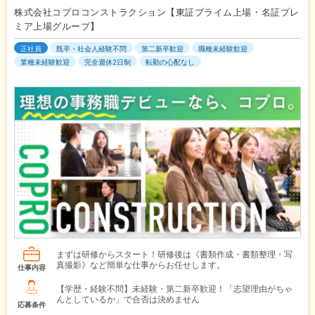
株式会社コプロコンストラクション【東証プライム上場・名証プレ
ミア上場グループ】
正社員
既卒・社会人経験不問
第二新卒歓迎
職種未経験歓迎
業種未経験歓迎
完全週休2日制
転勤の心配なし
まずは研修からスタート！研修後は《書類作成・書類整理・写
真撮影》など簡単な仕事からお任せします。
仕事内容
【学歴・経験不問】未経験・第二新卒歓迎！「志望理由がちゃ
んとしているか」で合否は決めません
応募条件