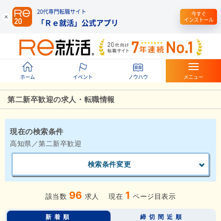
20代専門転職サイト
今すぐ
インストール
「Ｒｅ就活」公式アプリ
ホーム
イベント
ノウハウ
メニュー
第二新卒歓迎の求人・転職情報
現在の検索条件
高知県／第二新卒歓迎
検索条件変更
96
1
該当数
求人
現在
ページ目表示
新着順
締切間近順