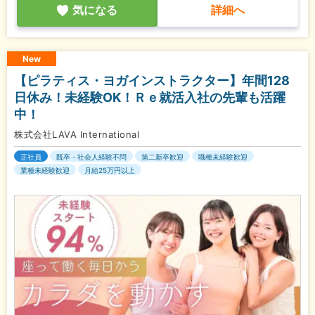
気になる
詳細へ
New
【ピラティス・ヨガインストラクター】年間128
日休み！未経験OK！Ｒｅ就活入社の先輩も活躍
中！
株式会社LAVA International
正社員
既卒・社会人経験不問
第二新卒歓迎
職種未経験歓迎
業種未経験歓迎
月給25万円以上