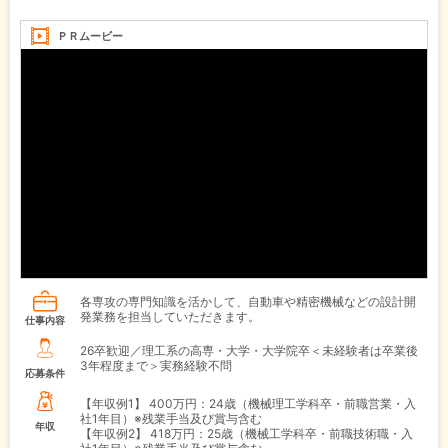
ＰＲムービー
各専攻の専門知識を活かして、自動車や精密機械などの設計開
発業務を担当していただきます。
仕事内容
26卒歓迎／理工系の高専・大学・大学院卒＜未経験者は卒業後
3年程度まで＞実務経験不問
応募条件
【年収例1】
400万円：24歳（機械理工学科卒・前職営業・入
社1年目）※残業手当及び賞与含む
年収
【年収例2】
418万円：25歳（機械工学科卒・前職技術職・入