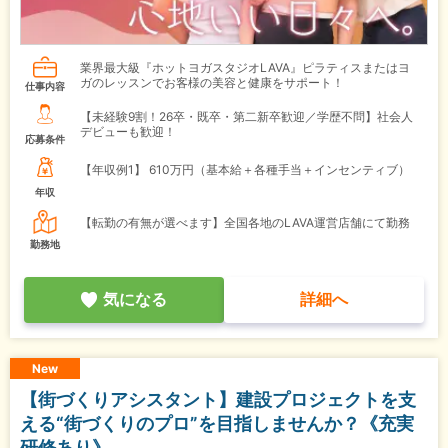
業界最大級『ホットヨガスタジオLAVA』ピラティスまたはヨ
ガのレッスンでお客様の美容と健康をサポート！
仕事内容
【未経験9割！26卒・既卒・第二新卒歓迎／学歴不問】社会人
デビューも歓迎！
応募条件
【年収例1】
610万円（基本給＋各種手当＋インセンティブ）
年収
【転勤の有無が選べます】全国各地のLAVA運営店舗にて勤務
勤務地
気になる
詳細へ
New
【街づくりアシスタント】建設プロジェクトを支
える“街づくりのプロ”を目指しませんか？《充実
研修あり》