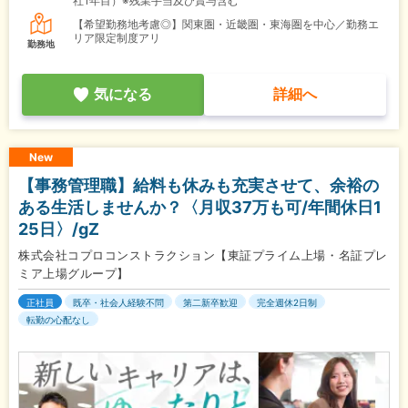
社1年目）※残業手当及び賞与含む
【希望勤務地考慮◎】関東圏・近畿圏・東海圏を中心／勤務エ
リア限定制度アリ
勤務地
気になる
詳細へ
New
【事務管理職】給料も休みも充実させて、余裕の
ある生活しませんか？〈月収37万も可/年間休日1
25日〉/gZ
株式会社コプロコンストラクション【東証プライム上場・名証プレ
ミア上場グループ】
正社員
既卒・社会人経験不問
第二新卒歓迎
完全週休2日制
転勤の心配なし