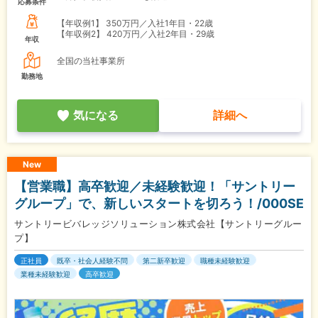
応募条件
【年収例1】
350万円／入社1年目・22歳
【年収例2】
420万円／入社2年目・29歳
年収
全国の当社事業所
勤務地
気になる
詳細へ
New
【営業職】高卒歓迎／未経験歓迎！「サントリー
グループ」で、新しいスタートを切ろう！/000SE
サントリービバレッジソリューション株式会社【サントリーグルー
プ】
正社員
既卒・社会人経験不問
第二新卒歓迎
職種未経験歓迎
業種未経験歓迎
高卒歓迎