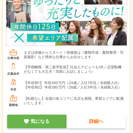
まずは研修からスタート！研修後は《書類作成・書類整理・写
真撮影》など簡単な仕事からお任せします。
仕事内容
【早期離職・第二新卒歓迎】社会人デビューもOK／志望動機
がなくても大丈夫！気軽にお話しましょう♪
応募条件
【年収例1】
年収460万円（24歳／入社1年目／未経験入社）
【年収例2】
年収580万円（28歳／入社3年目／未経験入社）
年収
【転勤なし】全国の各エリアに支店を展開。希望エリアに配属
いたします。
勤務地
気になる
詳細へ