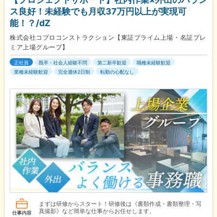
ス良好！未経験でも月収37万円以上が実現可
能！？/dZ
株式会社コプロコンストラクション【東証プライム上場・名証プレ
ミア上場グループ】
正社員
既卒・社会人経験不問
第二新卒歓迎
職種未経験歓迎
業種未経験歓迎
完全週休2日制
転勤の心配なし
まずは研修からスタート！研修後は《書類作成・書類整理・写
真撮影》など簡単な仕事からお任せします。
仕事内容