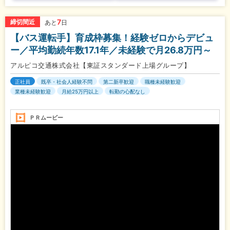
7
締切間近
あと
日
【バス運転手】育成枠募集！経験ゼロからデビュ
ー／平均勤続年数17.1年／未経験で月26.8万円～
アルピコ交通株式会社【東証スタンダード上場グループ】
正社員
既卒・社会人経験不問
第二新卒歓迎
職種未経験歓迎
業種未経験歓迎
月給25万円以上
転勤の心配なし
ＰＲムービー