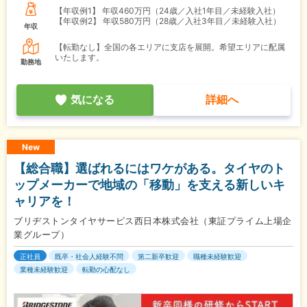
【年収例1】
年収460万円（24歳／入社1年目／未経験入社）
【年収例2】
年収580万円（28歳／入社3年目／未経験入社）
年収
【転勤なし】全国の各エリアに支店を展開。希望エリアに配属
いたします。
勤務地
気になる
詳細へ
New
【総合職】選ばれるにはワケがある。タイヤのト
ップメーカーで地域の「移動」を支える新しいキ
ャリアを！
ブリヂストンタイヤサービス西日本株式会社（東証プライム上場企
業グループ）
正社員
既卒・社会人経験不問
第二新卒歓迎
職種未経験歓迎
業種未経験歓迎
転勤の心配なし