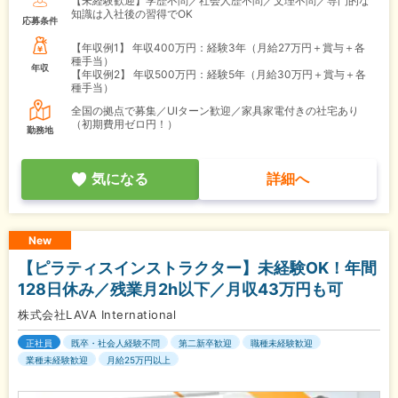
【未経験歓迎】学歴不問／社会人歴不問／文理不問／専門的な
知識は入社後の習得でOK
応募条件
【年収例1】
年収400万円：経験3年（月給27万円＋賞与＋各
種手当）
年収
【年収例2】
年収500万円：経験5年（月給30万円＋賞与＋各
種手当）
全国の拠点で募集／UIターン歓迎／家具家電付きの社宅あり
（初期費用ゼロ円！）
勤務地
気になる
詳細へ
New
【ピラティスインストラクター】未経験OK！年間
128日休み／残業月2h以下／月収43万円も可
株式会社LAVA International
正社員
既卒・社会人経験不問
第二新卒歓迎
職種未経験歓迎
業種未経験歓迎
月給25万円以上