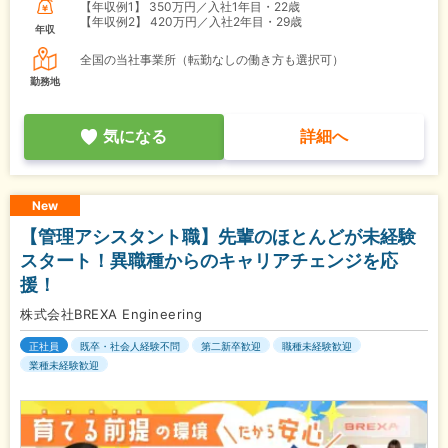
【年収例1】
350万円／入社1年目・22歳
【年収例2】
420万円／入社2年目・29歳
年収
全国の当社事業所（転勤なしの働き方も選択可）
勤務地
気になる
詳細へ
New
【管理アシスタント職】先輩のほとんどが未経験
スタート！異職種からのキャリアチェンジを応
援！
株式会社BREXA Engineering
正社員
既卒・社会人経験不問
第二新卒歓迎
職種未経験歓迎
業種未経験歓迎