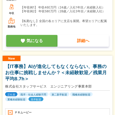
【年収例1】
年収460万円（24歳／入社1年目／未経験入社）
【年収例2】
年収580万円（28歳／入社3年目／未経験入社）
年収
【転勤なし】全国の各エリアに支店を展開。希望エリアに配属
いたします。
勤務地
気になる
詳細へ
New
【IT事務】AIが進化してもなくならない、事務の
お仕事に挑戦しませんか？＜未経験歓迎／残業月
平均8.7h＞
株式会社スタッフサービス エンジニアリング事業本部
正社員
既卒・社会人経験不問
第二新卒歓迎
職種未経験歓迎
業種未経験歓迎
高卒歓迎
ＰＲムービー