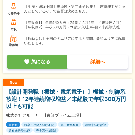
【学歴・経験不問】未経験・第二新卒歓迎！「志望理由がちゃ
んとしているか」で合否は決めません。
応募条件
【年収例1】
年収460万円（24歳／入社1年目／未経験入社）
【年収例2】
年収580万円（28歳／入社3年目／未経験入社）
年収
【転勤なし】全国の各エリアに支店を展開。希望エリアに配属
いたします。
勤務地
気になる
詳細へ
New
【設計開発職（機械・電気電子）】機械・制御系
歓迎！12年連続増収増益／未経験で年収500万円
以上も可能
株式会社アルトナー【東証プライム上場】
正社員
既卒・社会人経験不問
第二新卒歓迎
職種未経験歓迎
業種未経験歓迎
完全週休2日制