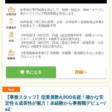
各専攻の専門知識を活かして、制御・組込み・Web・オープン
系のソフトウェア開発業務を担当します。
仕事内容
26卒歓迎／理工系の高専・大学・大学院卒＜未経験者は卒業3
年程度まで＞実務経験不問
応募条件
【年収例1】
395万円：25歳（総合情報学科卒・前職コールセ
ンター・入社2年目）※残業手当及び賞与含む
年収
【年収例2】
580万円：25歳（通信工学科卒・前職営業・入社
3年目）※残業手当及び賞与含む
【希望勤務地考慮◎】関東圏・近畿圏・東海圏を中心に全国の
プロジェクト先
勤務地
気になる
詳細へ
New
【事務スタッフ】従業員数4,800名超！確かな安
定性＆成長性が魅力！未経験から事務職デビュー/
aZ