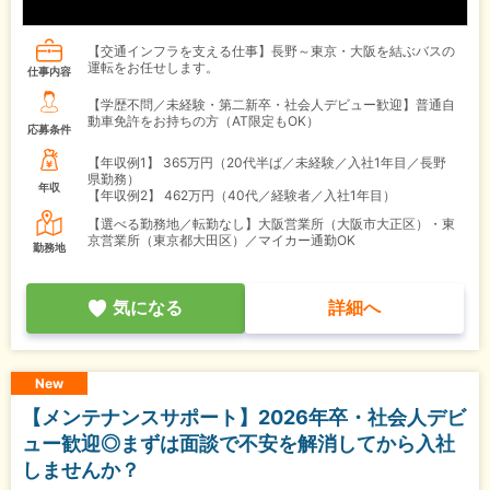
【交通インフラを支える仕事】長野～東京・大阪を結ぶバスの
運転をお任せします。
仕事内容
【学歴不問／未経験・第二新卒・社会人デビュー歓迎】普通自
動車免許をお持ちの方（AT限定もOK）
応募条件
【年収例1】
365万円（20代半ば／未経験／入社1年目／長野
県勤務）
年収
【年収例2】
462万円（40代／経験者／入社1年目）
【選べる勤務地／転勤なし】大阪営業所（大阪市大正区）・東
京営業所（東京都大田区）／マイカー通勤OK
勤務地
気になる
詳細へ
New
【メンテナンスサポート】2026年卒・社会人デビ
ュー歓迎◎まずは面談で不安を解消してから入社
しませんか？