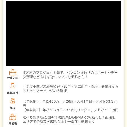
IT関連のプロジェクト先で、パソコンまわりのサポートやデー
タ整理など ◎まずはシンプルな業務から！
仕事内容
＜学歴不問／未経験歓迎＞26卒・第二新卒・既卒・異業種から
のキャリアチェンジの方歓迎
応募条件
【年収例1】
年収400万円／26歳（入社1年目）／月収33.3万
円
年収
【年収例2】
年収603万円／35歳（リーダー）／月収50.3万円
選べる勤務地/全国46都道府県(沖縄を除く)転勤なし！面接地
エリアでの就業率92％以上！一部在宅勤務あり
勤務地