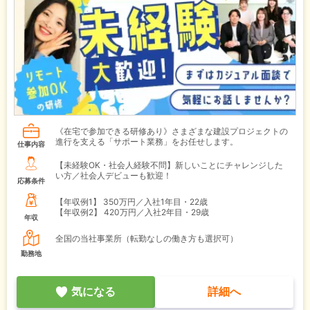
《在宅で参加できる研修あり》さまざまな建設プロジェクトの
進行を支える「サポート業務」をお任せします。
仕事内容
【未経験OK・社会人経験不問】新しいことにチャレンジした
い方／社会人デビューも歓迎！
応募条件
【年収例1】
350万円／入社1年目・22歳
【年収例2】
420万円／入社2年目・29歳
年収
全国の当社事業所（転勤なしの働き方も選択可）
勤務地
気になる
詳細へ