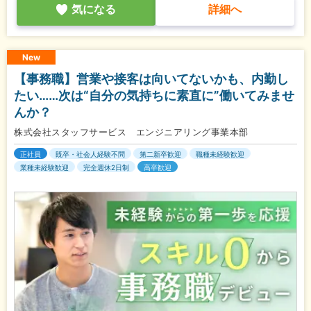
気になる
詳細へ
New
【事務職】営業や接客は向いてないかも、内勤し
たい……次は“自分の気持ちに素直に”働いてみませ
んか？
株式会社スタッフサービス エンジニアリング事業本部
正社員
既卒・社会人経験不問
第二新卒歓迎
職種未経験歓迎
業種未経験歓迎
完全週休2日制
高卒歓迎