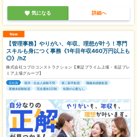
気になる
詳細へ
New
【管理事務】やりがい、年収、理想が叶う！専門
スキルも身につく事務《1年目年収460万円以上も
◎》/hZ
株式会社コプロコンストラクション【東証プライム上場・名証プレ
ミア上場グループ】
正社員
既卒・社会人経験不問
第二新卒歓迎
職種未経験歓迎
業種未経験歓迎
完全週休2日制
転勤の心配なし