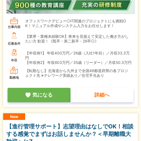
オフィスワークデビュー◎IT関連のプロジェクトにも挑戦O
K！マニュアル作成やシステム入力をお任せします！
仕事内容
【業界・業種未経験OK】将来を見据えて安定した働き方がし
たい方 歓迎！《既卒・第二新卒・26卒◎》
応募条件
【年収例1】
年収400万円／26歳（入社1年目）／月収33.3万
円
年収
【年収例2】
年収603万円／35歳（リーダー）／月収50.3万円
【転勤なし】北海道から九州まで全国46都道府県の各プロジ
ェクト先 ※テレワーク実績あり／住宅手当あり
勤務地
気になる
詳細へ
New
【進行管理サポート】志望理由はなしでOK！相談
する感覚でまずはお話しませんか？＜早期離職大