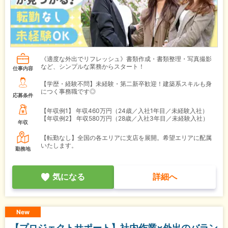
《適度な外出でリフレッシュ》書類作成・書類整理・写真撮影
など、シンプルな業務からスタート！
仕事内容
【学歴・経験不問】未経験・第二新卒歓迎！建築系スキルも身
につく事務職です◎
応募条件
【年収例1】
年収460万円（24歳／入社1年目／未経験入社）
【年収例2】
年収580万円（28歳／入社3年目／未経験入社）
年収
【転勤なし】全国の各エリアに支店を展開。希望エリアに配属
いたします。
勤務地
気になる
詳細へ
New
【プロジェクトサポート】社内作業×外出のバラン