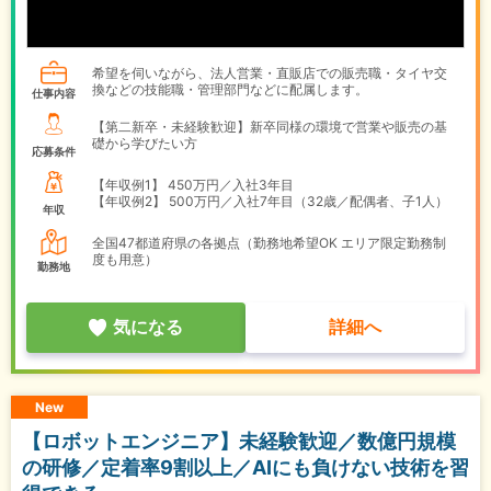
希望を伺いながら、法人営業・直販店での販売職・タイヤ交
換などの技能職・管理部門などに配属します。
仕事内容
【第二新卒・未経験歓迎】新卒同様の環境で営業や販売の基
礎から学びたい方
応募条件
【年収例1】
450万円／入社3年目
【年収例2】
500万円／入社7年目（32歳／配偶者、子1人）
年収
全国47都道府県の各拠点（勤務地希望OK エリア限定勤務制
度も用意）
勤務地
気になる
詳細へ
New
【ロボットエンジニア】未経験歓迎／数億円規模
の研修／定着率9割以上／AIにも負けない技術を習