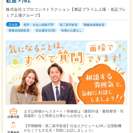
歓迎＞/eZ
株式会社コプロコンストラクション【東証プライム上場・名証プレ
ミア上場グループ】
正社員
既卒・社会人経験不問
第二新卒歓迎
職種未経験歓迎
業種未経験歓迎
完全週休2日制
転勤の心配なし
まずは研修からスタート！研修後は《書類作成・書類整理・写
真撮影》など簡単な仕事からお任せします。
仕事内容
【早期離職・第二新卒歓迎】社会人デビューもOK／志望動機
がなくても大丈夫！気軽にお話しましょう♪
応募条件