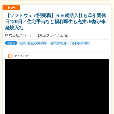
New
【ソフトウェア開発職】Ｒｅ就活入社も◎年間休
日126日／住宅手当など福利厚生も充実♪9割が未
経験入社
株式会社アルトナー【東証プライム上場】
正社員
既卒・社会人経験不問
第二新卒歓迎
完全週休2日制
ＰＲムービー