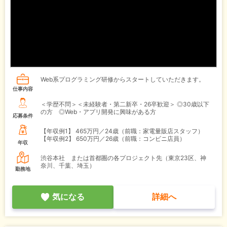
Web系プログラミング研修からスタートしていただきます。
仕事内容
＜学歴不問＞＜未経験者・第二新卒・26卒歓迎＞ ◎30歳以下
の方 ◎Web・アプリ開発に興味がある方
応募条件
【年収例1】
465万円／24歳（前職：家電量販店スタッフ）
【年収例2】
650万円／26歳（前職：コンビニ店員）
年収
渋谷本社 または首都圏の各プロジェクト先（東京23区、神
奈川、千葉、埼玉）
勤務地
気になる
詳細へ