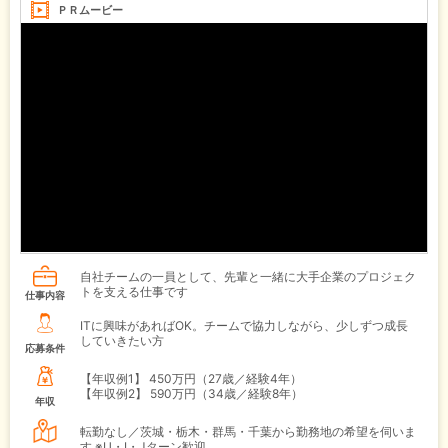
ＰＲムービー
自社チームの一員として、先輩と一緒に大手企業のプロジェク
トを支える仕事です
仕事内容
ITに興味があればOK。チームで協力しながら、少しずつ成長
していきたい方
応募条件
【年収例1】
450万円（27歳／経験4年）
【年収例2】
590万円（34歳／経験8年）
年収
転勤なし／茨城・栃木・群馬・千葉から勤務地の希望を伺いま
す ※U・I・Jターン歓迎