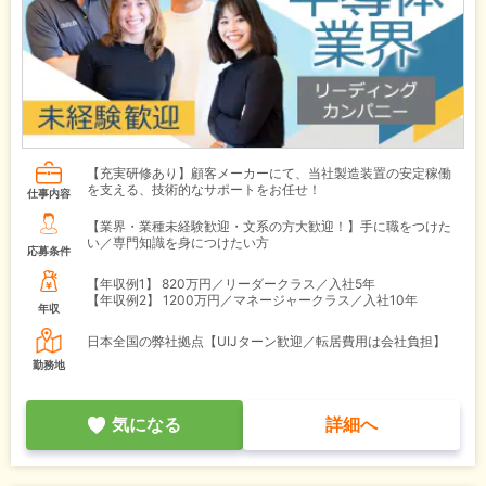
【充実研修あり】顧客メーカーにて、当社製造装置の安定稼働
を支える、技術的なサポートをお任せ！
仕事内容
【業界・業種未経験歓迎・文系の方大歓迎！】手に職をつけた
い／専門知識を身につけたい方
応募条件
【年収例1】
820万円／リーダークラス／入社5年
【年収例2】
1200万円／マネージャークラス／入社10年
年収
日本全国の弊社拠点【UIJターン歓迎／転居費用は会社負担】
勤務地
気になる
詳細へ