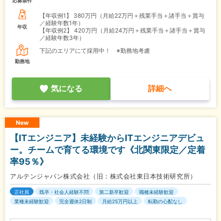
応募条件
【年収例1】
380万円（月給22万円＋残業手当＋諸手当＋賞与
／経験年数1年）
年収
【年収例2】
420万円（月給24万円＋残業手当＋諸手当＋賞与
／経験年数3年）
下記のエリアにて採用中！ ※勤務地考慮
勤務地
気になる
詳細へ
New
【ITエンジニア】未経験からITエンジニアデビュ
ー。チームで育てる環境です《北関東限定／定着
率95％》
アルテンジャパン株式会社（旧：株式会社東日本技術研究所）
正社員
既卒・社会人経験不問
第二新卒歓迎
職種未経験歓迎
業種未経験歓迎
完全週休2日制
月給25万円以上
転勤の心配なし