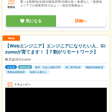
選べる勤務地/全国46都道府県(沖縄を除く)転勤なし！面接地
エリアでの就業率92％以上！一部在宅勤務あり
勤務地
気になる
詳細へ
New
【Webエンジニア】エンジニアになりたい人、Gi
zumoが育てます！【７割がリモートワーク】
株式会社Gizumo
正社員
契約社員
既卒・社会人経験不問
第二新卒歓迎
職種未経験歓迎
業種未経験歓迎
転勤の心配なし
ＰＲムービー