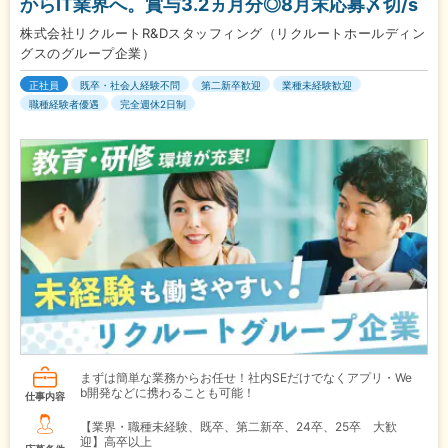
からIT業界へ。賞与3.2ヵ月分◎8月末応募〆切/s
株式会社リクルートR&Dスタッフィング（リクルートホールディン
グスのグループ企業）
正社員
既卒・社会人経験不問
第二新卒歓迎
業種未経験歓迎
職種経験者優遇
完全週休2日制
まずは簡単な業務からお任せ！社内SEだけでなくアプリ・We
b開発などに携わることも可能！
仕事内容
【業界・職種未経験、既卒、第二新卒、24卒、25卒 大歓
迎】高卒以上