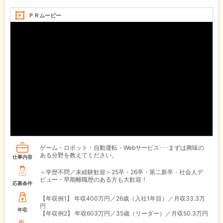
ＰＲムービー
ゲーム・ロボット・自動運転・Webサービス･･･まずは興味の
ある分野を教えてください。
仕事内容
＜学歴不問／未経験歓迎＞25卒・26卒・第二新卒・社会人デ
ビュー・早期離職歴のある方も大歓迎！
応募条件
【年収例1】
年収400万円／26歳（入社1年目）／月収33.3万
円
年収
【年収例2】
年収603万円／35歳（リーダー）／月収50.3万円