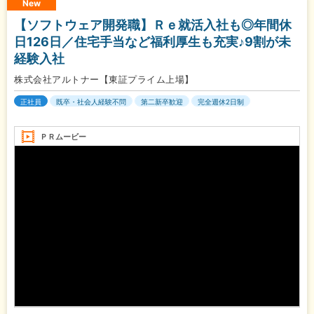
New
【ソフトウェア開発職】Ｒｅ就活入社も◎年間休
日126日／住宅手当など福利厚生も充実♪9割が未
経験入社
株式会社アルトナー【東証プライム上場】
正社員
既卒・社会人経験不問
第二新卒歓迎
完全週休2日制
ＰＲムービー