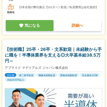
日本全国の弊社拠点【UIJターン歓迎／転居費用は会社負担】
勤務地
気になる
詳細へ
【技術職】25卒・26卒・文系歓迎｜未経験から手
に職を！半導体業界を支える◎大卒基本給38.5万
円～
アプライド マテリアルズ ジャパン株式会社
正社員
第二新卒歓迎
職種未経験歓迎
業種未経験歓迎
完全週休2日制
月給25万円以上