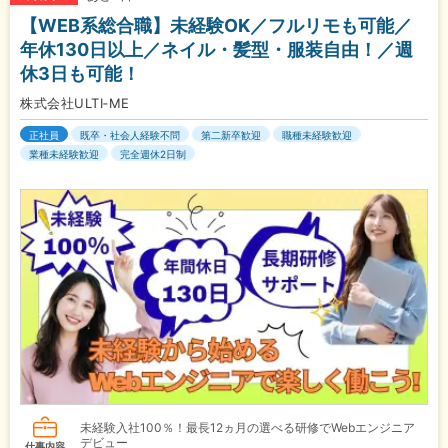
【WEB系総合職】未経験OK／フルリモも可能／
年休130日以上／ネイル・髪型・服装自由！／週
休3日も可能！
株式会社ULTI‐ME
正社員
既卒・社会人経験不問
第二新卒歓迎
職種未経験歓迎
業種未経験歓迎
完全週休2日制
未経験入社100％！最長12ヵ月の選べる研修でWebエンジニア
デビュー
仕事内容