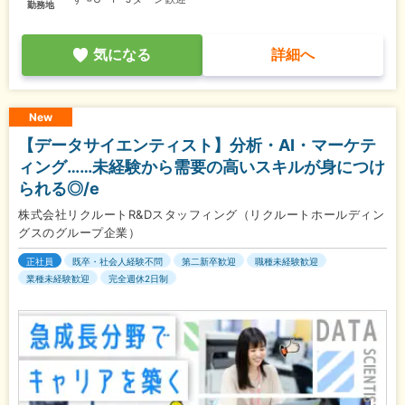
勤務地
気になる
詳細へ
New
【データサイエンティスト】分析・AI・マーケテ
ィング……未経験から需要の高いスキルが身につけ
られる◎/e
株式会社リクルートR&Dスタッフィング（リクルートホールディン
グスのグループ企業）
正社員
既卒・社会人経験不問
第二新卒歓迎
職種未経験歓迎
業種未経験歓迎
完全週休2日制