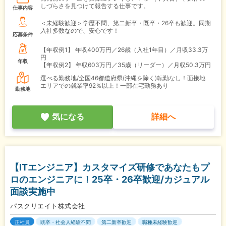
しづらさを見つけて報告する仕事です。
仕事内容
＜未経験歓迎＞学歴不問、第二新卒・既卒・26卒も歓迎。同期
入社多数なので、安心です！
応募条件
【年収例1】
年収400万円／26歳（入社1年目）／月収33.3万
円
年収
【年収例2】
年収603万円／35歳（リーダー）／月収50.3万円
選べる勤務地/全国46都道府県(沖縄を除く)転勤なし！面接地
エリアでの就業率92％以上！一部在宅勤務あり
勤務地
気になる
詳細へ
【ITエンジニア】カスタマイズ研修であなたもプ
ロのエンジニアに！25卒・26卒歓迎/カジュアル
面談実施中
パスクリエイト株式会社
正社員
既卒・社会人経験不問
第二新卒歓迎
職種未経験歓迎