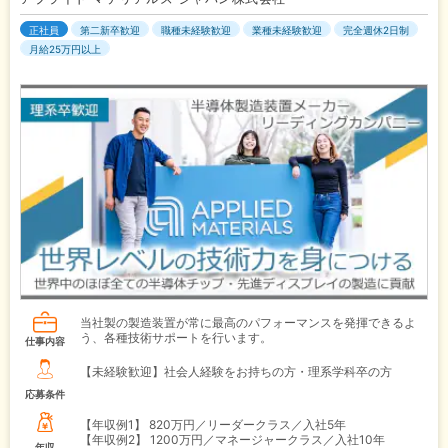
正社員
第二新卒歓迎
職種未経験歓迎
業種未経験歓迎
完全週休2日制
月給25万円以上
当社製の製造装置が常に最高のパフォーマンスを発揮できるよ
う、各種技術サポートを行います。
仕事内容
【未経験歓迎】社会人経験をお持ちの方・理系学科卒の方
応募条件
【年収例1】
820万円／リーダークラス／入社5年
【年収例2】
1200万円／マネージャークラス／入社10年
年収