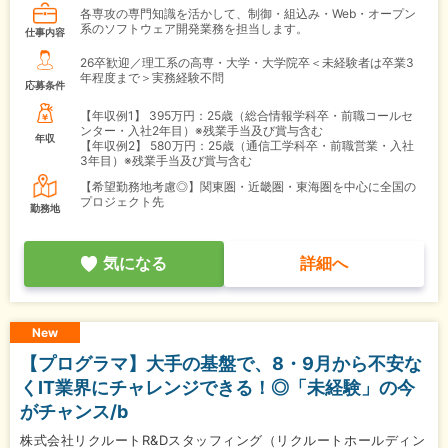
各専攻の専門知識を活かして、制御・組込み・Web・オープン
系のソフトウェア開発業務を担当します。
仕事内容
26卒歓迎／理工系の高専・大学・大学院卒＜未経験者は卒業3
年程度まで＞実務経験不問
応募条件
【年収例1】
395万円：25歳（総合情報学科卒・前職コールセ
ンター・入社2年目）※残業手当及び賞与含む
年収
【年収例2】
580万円：25歳（通信工学科卒・前職営業・入社
3年目）※残業手当及び賞与含む
【希望勤務地考慮◎】関東圏・近畿圏・東海圏を中心に全国の
プロジェクト先
勤務地
気になる
詳細へ
New
【プログラマ】大手の基盤で、8・9月から不安な
くIT業界にチャレンジできる！◎「未経験」の今
がチャンス/b
株式会社リクルートR&Dスタッフィング（リクルートホールディン