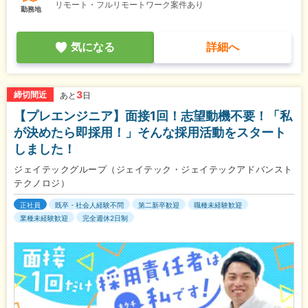
リモート・フルリモートワーク案件あり
勤務地
気になる
詳細へ
3
締切間近
あと
日
【プレエンジニア】面接1回！志望動機不要！「私
が決めたら即採用！」そんな採用活動をスタート
しました！
ジェイテックグループ（ジェイテック・ジェイテックアドバンスト
テクノロジ）
正社員
既卒・社会人経験不問
第二新卒歓迎
職種未経験歓迎
業種未経験歓迎
完全週休2日制