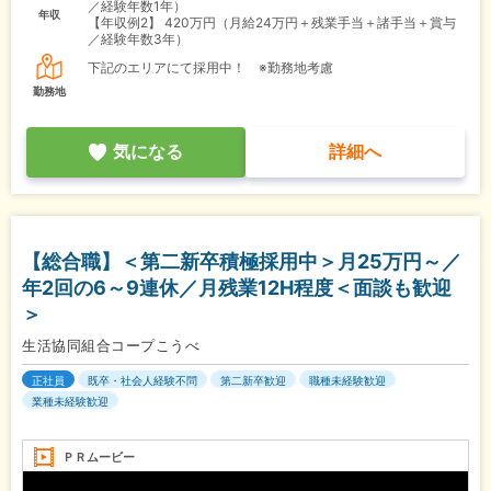
／経験年数1年）
年収
【年収例2】
420万円（月給24万円＋残業手当＋諸手当＋賞与
／経験年数3年）
下記のエリアにて採用中！ ※勤務地考慮
勤務地
気になる
詳細へ
【総合職】＜第二新卒積極採用中＞月25万円～／
年2回の6～9連休／月残業12H程度＜面談も歓迎
＞
生活協同組合コープこうべ
正社員
既卒・社会人経験不問
第二新卒歓迎
職種未経験歓迎
業種未経験歓迎
ＰＲムービー