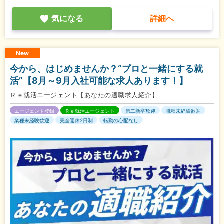
気になる
詳細へ
New
今から、はじめませんか？“プロと一緒にする就
活”【8月～9月入社可能な求人あります！】
Ｒｅ就活エージェント【あなたの適職求人紹介】
エージェント登録
Ｒｅ就活エージェント
第二新卒歓迎
職種未経験歓迎
業種未経験歓迎
完全週休2日制
転勤の心配なし