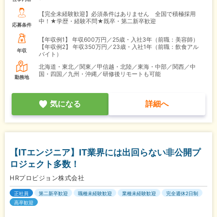
【完全未経験歓迎】必須条件はありません 全国で積極採用
中！★学歴・経験不問★既卒・第二新卒歓迎
応募条件
【年収例1】
年収600万円／25歳・入社3年（前職：美容師）
【年収例2】
年収350万円／23歳・入社1年（前職：飲食アル
年収
バイト）
北海道・東北／関東／甲信越・北陸／東海・中部／関西／中
国・四国／九州・沖縄／研修後リモートも可能
勤務地
気になる
詳細へ
【ITエンジニア】IT業界には出回らない非公開プ
ロジェクト多数！
HRプロビジョン株式会社
正社員
第二新卒歓迎
職種未経験歓迎
業種未経験歓迎
完全週休2日制
高卒歓迎