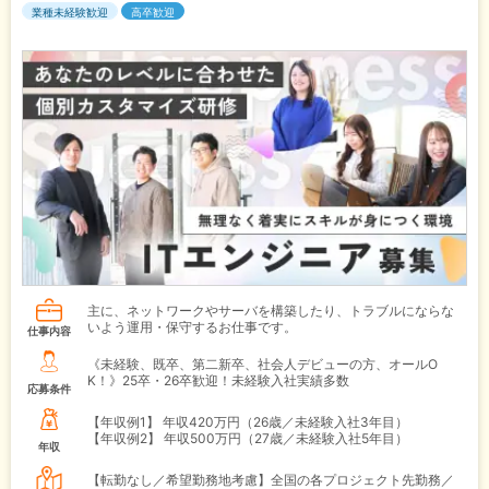
業種未経験歓迎
高卒歓迎
主に、ネットワークやサーバを構築したり、トラブルにならな
いよう運用・保守するお仕事です。
仕事内容
《未経験、既卒、第二新卒、社会人デビューの方、オールO
K！》25卒・26卒歓迎！未経験入社実績多数
応募条件
【年収例1】
年収420万円（26歳／未経験入社3年目）
【年収例2】
年収500万円（27歳／未経験入社5年目）
年収
【転勤なし／希望勤務地考慮】全国の各プロジェクト先勤務／