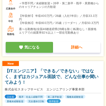
＜学歴不問／未経験歓迎＞26卒・第二新卒・既卒・異業種から
のキャリアチェンジの方歓迎
応募条件
【年収例1】
年収400万円／26歳（入社1年目）／月収33.3万
円
年収
【年収例2】
年収603万円／35歳（リーダー）／月収50.3万円
選べる勤務地/全国46都道府県(沖縄を除く)転勤なし！面接地
エリアでの就業率92％以上！一部在宅勤務あり
勤務地
気になる
詳細へ
New
【ITエンジニア】「できる／できない」ではな
く、まずはカジュアル面談で、どんな仕事か聞い
てみよう！
株式会社スタッフサービス エンジニアリング事業本部
正社員
既卒・社会人経験不問
第二新卒歓迎
職種未経験歓迎
業種未経験歓迎
完全週休2日制
高卒歓迎