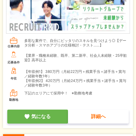
多彩な案件で、自分にピッタリのスキルを見つけよう◎【デー
タ分析・スマホアプリの仕様検討・テスト……】
仕事内容
【業界・職種未経験、既卒、第二新卒、社会人未経験・25卒歓
迎】高卒以上
応募条件
【年収例1】
380万円（月給22万円＋残業手当＋諸手当＋賞与
／経験年数1年）
年収
【年収例2】
420万円（月給24万円＋残業手当＋諸手当＋賞与
／経験年数3年）
下記のエリアにて採用中！ ※勤務地考慮
勤務地
気になる
詳細へ