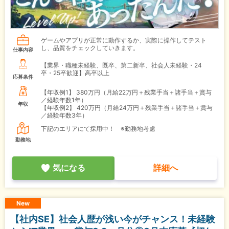
ゲームやアプリが正常に動作するか、実際に操作してテスト
し、品質をチェックしていきます。
仕事内容
【業界・職種未経験、既卒、第二新卒、社会人未経験・24
卒・25卒歓迎】高卒以上
応募条件
【年収例1】
380万円（月給22万円＋残業手当＋諸手当＋賞与
／経験年数1年）
年収
【年収例2】
420万円（月給24万円＋残業手当＋諸手当＋賞与
／経験年数3年）
下記のエリアにて採用中！ ※勤務地考慮
勤務地
気になる
詳細へ
New
【社内SE】社会人歴が浅い今がチャンス！未経験