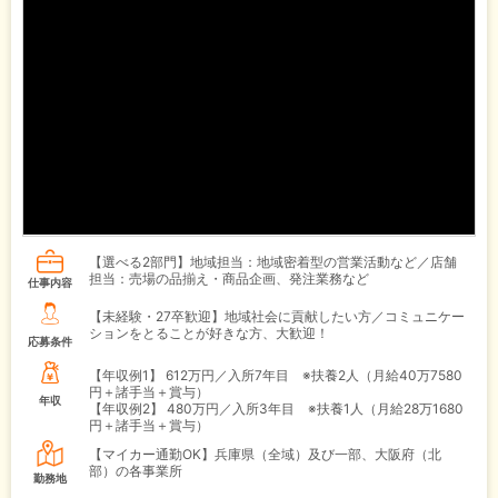
【選べる2部門】地域担当：地域密着型の営業活動など／店舗
担当：売場の品揃え・商品企画、発注業務など
仕事内容
【未経験・27卒歓迎】地域社会に貢献したい方／コミュニケー
ションをとることが好きな方、大歓迎！
応募条件
【年収例1】
612万円／入所7年目 ※扶養2人（月給40万7580
円＋諸手当＋賞与）
年収
【年収例2】
480万円／入所3年目 ※扶養1人（月給28万1680
円＋諸手当＋賞与）
【マイカー通勤OK】兵庫県（全域）及び一部、大阪府（北
部）の各事業所
勤務地