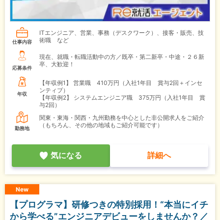
ITエンジニア、営業、事務（デスクワーク）、接客・販売、技
術職 など
仕事内容
現在、就職・転職活動中の方／既卒・第二新卒・中途・２６新
卒、大歓迎！
応募条件
【年収例1】
営業職 410万円（入社1年目 賞与2回＋インセ
ンティブ）
年収
【年収例2】
システムエンジニア職 375万円（入社1年目 賞
与2回）
関東・東海・関西・九州勤務を中心とした非公開求人をご紹介
（もちろん、その他の地域もご紹介可能です）
勤務地
気になる
詳細へ
New
【プログラマ】研修つきの特別採用！“本当にイチ
から学べる”エンジニアデビューをしませんか？／