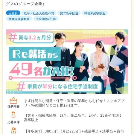
グスのグループ企業）
正社員
既卒・社会人経験不問
第二新卒歓迎
職種未経験歓迎
業種未経験歓迎
完全週休2日制
まずは簡単な開発・保守・運用の業務からお任せ！スマホアプ
リ・Web開発などにも携われます。
仕事内容
【業界・職種未経験、既卒、第二新卒、24卒、25新卒 歓迎】
高卒以上
応募条件
【年収例1】
380万円（月給22万円＋残業手当＋諸手当＋賞与