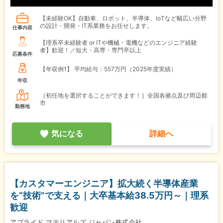
【未経験OK】自動車、ロボット、半導体、IoTなど幅広い分野
の設計・開発・IT系業務をお任せします。
仕事内容
【理系卒未経験者 or ITや機械・電機などのエンジニア経験
者】歓迎！／短大・高専・専門卒以上
応募条件
【年収例1】
平均給与：557万円（2025年度実績）
年収
［初任地を選択することができます！］全国各拠点及び周辺都
市
勤務地
気になる
詳細へ
【カスタマーエンジニア】拡大続く半導体産業
を“技術”で支える｜大卒基本給38.5万円～｜理系
歓迎
アプライド マテリアルズ ジャパン株式会社