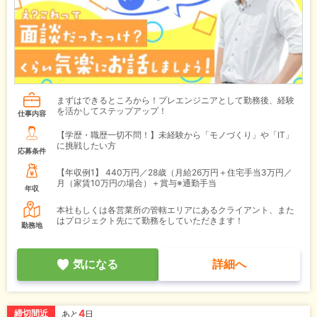
まずはできるところから！プレエンジニアとして勤務後、経験
を活かしてステップアップ！
仕事内容
【学歴・職歴一切不問！】未経験から「モノづくり」や「IT」
に挑戦したい方
応募条件
【年収例1】
440万円／28歳（月給26万円＋住宅手当3万円／
月（家賃10万円の場合）＋賞与※通勤手当
年収
本社もしくは各営業所の管轄エリアにあるクライアント、また
はプロジェクト先にて勤務をしていただきます！
勤務地
気になる
詳細へ
4
締切間近
あと
日