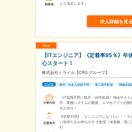
より決定します）
勤務地
求人詳細を見
New
【ITエンジニア】《定着率95％》年
心スタート！
株式会社ミライル【CRG グループ】
正社員
既卒・社会人経験不問
第二新卒歓迎
職種未経
《IT知識不問／既卒・26卒歓迎》Webサイト
作、業務システムの開発、スマホアプリの開
仕事内容
をお任せ！
【学歴不問】「エンジニアになりたい！」そ
い気持ちをお持ちの方 大歓迎《未経験・第二
応募条件
K》