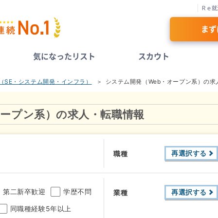
Ｒｅ就
まず
気になったリスト
スカウト
系（SE・システム開発・インフラ）
システム開発（Web・オープン系）の求
オープン系）の求人・転職情報
再選択する
職種
第二新卒歓迎
学歴不問
再選択する
業種
同職種経験5年以上