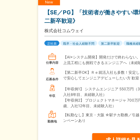
New
【SE／PG】「技術者が働きやすい
二新卒歓迎》
株式会社コムウェイ
正社員
既卒・社会人経験不問
第二新卒歓迎
職種未経
【AI×システム開発】開発だけで終わらない
上流工程にも挑戦できるエンジニアへ（未経
仕事内容
【第二新卒OK】Ｒｅ就活入社も多数！安定し
で安心してエンジニアデビューしたい方 歓迎
応募条件
【年収例1】
システムエンジニア 550万円（
入社8年目、未経験入社）
年収
【年収例2】
プロジェクトマネージャ 700万
歳、入社12年目、未経験入社）
【転勤なし】東京・大阪 ☆駅チカ勤務／引越
ンペーンあり
勤務地
求人詳細を見