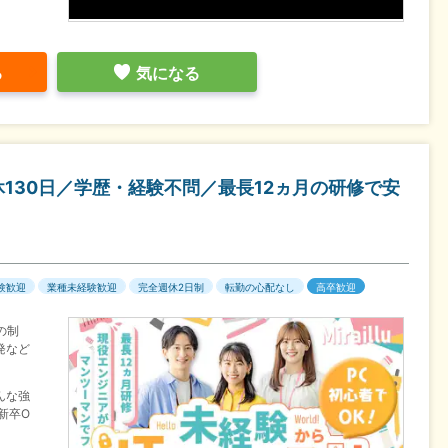
る
気になる
休130日／学歴・経験不問／最長12ヵ月の研修で安
験歓迎
業種未経験歓迎
完全週休2日制
転勤の心配なし
高卒歓迎
の制
発など
んな強
新卒O