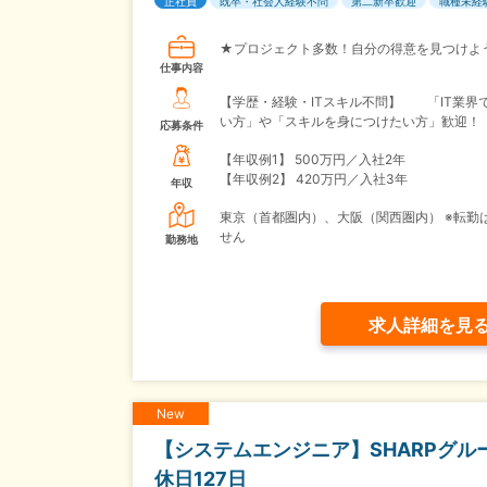
正社員
既卒・社会人経験不問
第二新卒歓迎
職種未経
★プロジェクト多数！自分の得意を見つけよ
仕事内容
【学歴・経験・ITスキル不問】 「IT業界
い方」や「スキルを身につけたい方」歓迎！
応募条件
【年収例1】
500万円／入社2年
【年収例2】
420万円／入社3年
年収
東京（首都圏内）、大阪（関西圏内） ※転勤
せん
勤務地
求人詳細を見
New
【システムエンジニア】SHARPグ
休日127日