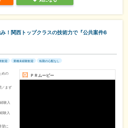
強み！関西トップクラスの技術力で『公共案件6
験歓迎
業種未経験歓迎
転勤の心配なし
ための
ＰＲムービー
問／まず
未経験入
未経験入
希望に