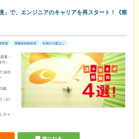
環境」で、エンジニアのキャリアを再スタート！《第
験歓迎
業種未経験歓迎
転勤の心配なし
。提案・
験可）
た会社
！
33歳、
円（37
しキャ
る
気になる