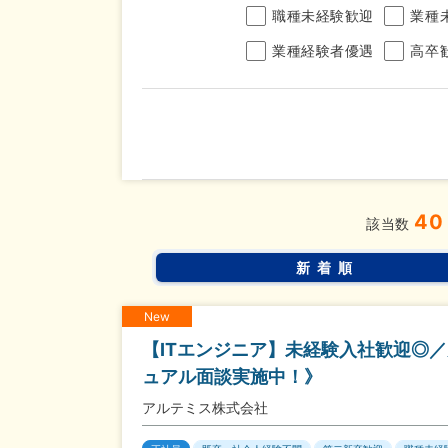
職種未経験歓迎
業種
業種経験者優遇
高卒
年収
40
完全週休2日制
年間休
こだわり
該当数
条件
土日面接OK
書類選
新着順
New
【ITエンジニア】未経験入社歓迎◎
ュアル面談実施中！》
アルテミス株式会社