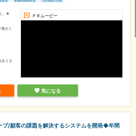
験歓迎
業種未経験歓迎
完全週休2日制
う。★
ＰＲムービー
で働きた
はありま
る
気になる
ループ/顧客の課題を解決するシステムを開発◆年間