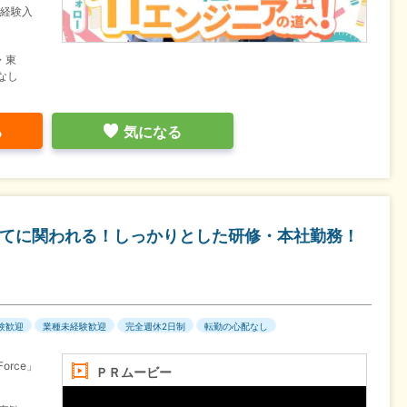
未経験入
・東
なし
る
気になる
べてに関われる！しっかりとした研修・本社勤務！
験歓迎
業種未経験歓迎
完全週休2日制
転勤の心配なし
orce」
ＰＲムービー