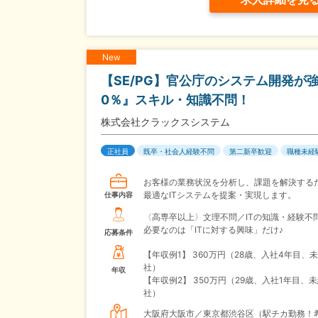
New
【SE/PG】官公庁のシステム開発が
0％』スキル・知識不問！
株式会社クラックスシステム
正社員
既卒・社会人経験不問
第二新卒歓迎
職種未経
お客様の業務状況を分析し、課題を解決する
最適なITシステムを提案・実現します。
仕事内容
〈高専卒以上〉文理不問／ITの知識・経験不
必要なのは「ITに対する興味」だけ♪
応募条件
【年収例1】
360万円（28歳、入社4年目、
社）
年収
【年収例2】
350万円（29歳、入社1年目、
社）
大阪府大阪市／東京都渋谷区（駅チカ勤務！