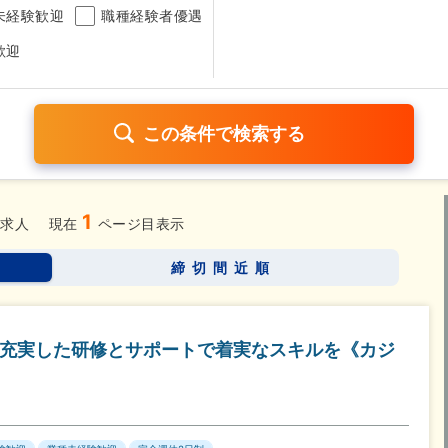
未経験歓迎
職種経験者優遇
歓迎
1
日120日以上
残業少なめ（1日1時間以内）
月給25万円以
求人
現在
ページ目表示
考なし
締切間近順
さらに詳しく検索したい方はこちら➤
／充実した研修とサポートで着実なスキルを《カジ