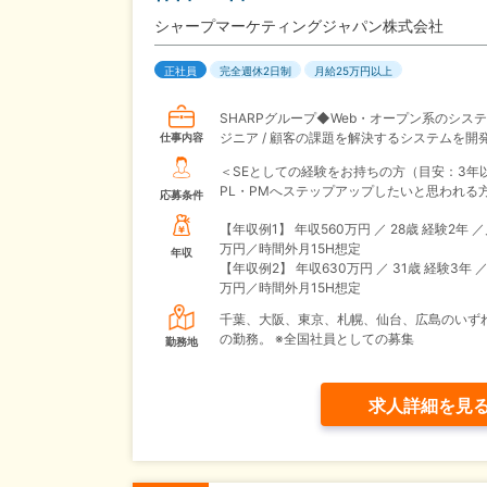
シャープマーケティングジャパン株式会社
正社員
完全週休2日制
月給25万円以上
SHARPグループ◆Web・オープン系のシス
ジニア / 顧客の課題を解決するシステムを開
仕事内容
＜SEとしての経験をお持ちの方（目安：3年以
PL・PMへステップアップしたいと思われる
応募条件
【年収例1】
年収560万円 ／ 28歳 経験2年 
万円／時間外月15H想定
年収
【年収例2】
年収630万円 ／ 31歳 経験3年 
万円／時間外月15H想定
千葉、大阪、東京、札幌、仙台、広島のいず
の勤務。 ※全国社員としての募集
勤務地
求人詳細を見