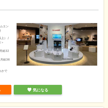
テムエン
発
上） /
方＞
／月給32
／月給36
れかで
る
気になる