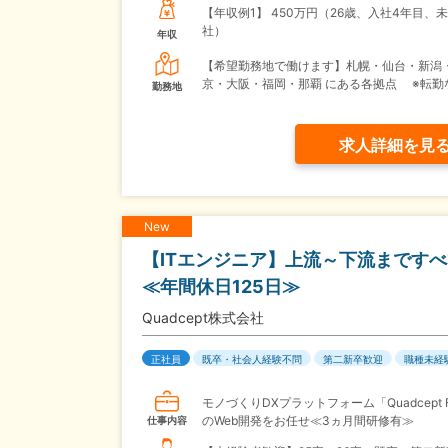
【年収例1】
450万円（26歳、入社4年目、
社）
年収
【希望勤務地で働けます】札幌・仙台・新潟
京・大阪・福岡・那覇 にある各拠点 ※転勤
勤務地
求人詳細を見
New
【ITエンジニア】上流～下流まです
≪年間休日125日≫
Quadcept株式会社
正社員
既卒・社会人経験不問
第二新卒歓迎
職種未経
モノづくりDXプラットフォーム「Quadcept F
のWeb開発をお任せ≪3ヵ月間研修有≫
仕事内容