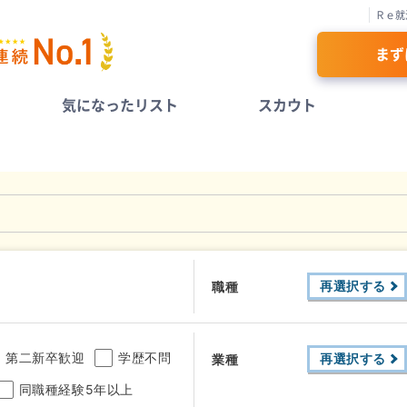
Ｒｅ就
まず
気になったリスト
スカウト
再選択する
職種
第二新卒歓迎
学歴不問
再選択する
業種
同職種経験5年以上