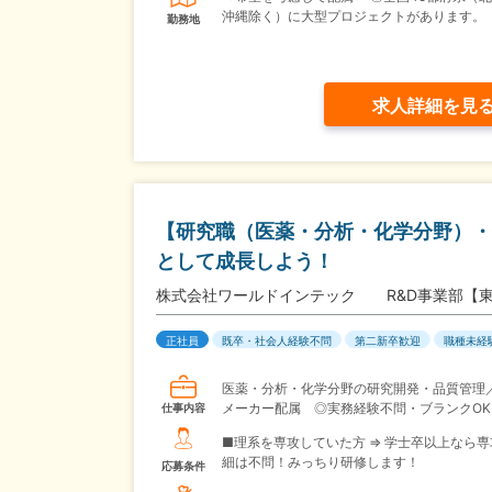
沖縄除く）に大型プロジェクトがあります。
勤務地
求人詳細を見
【研究職（医薬・分析・化学分野）・
として成長しよう！
株式会社ワールドインテック R&D事業部【
正社員
既卒・社会人経験不問
第二新卒歓迎
職種未経
医薬・分析・化学分野の研究開発・品質管理
メーカー配属 ◎実務経験不問・ブランクOK
仕事内容
■理系を専攻していた方 ⇒ 学士卒以上なら
細は不問！みっちり研修します！
応募条件