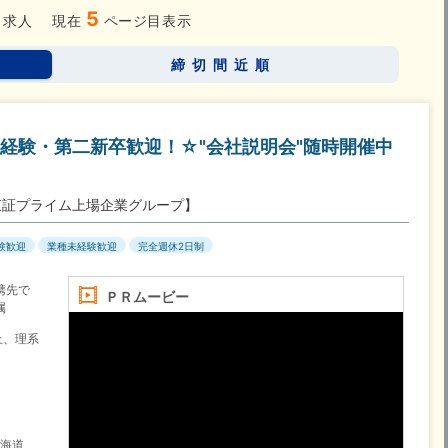
5
求人
現在
ページ目表示
締切間近順
経験・第二新卒歓迎！☆"会社説明会"随時開催中
東証プライム上場企業グループ】
験歓迎
業種未経験歓迎
完全週休2日制
携先で
ＰＲムービー
属
上、理系
北海道、