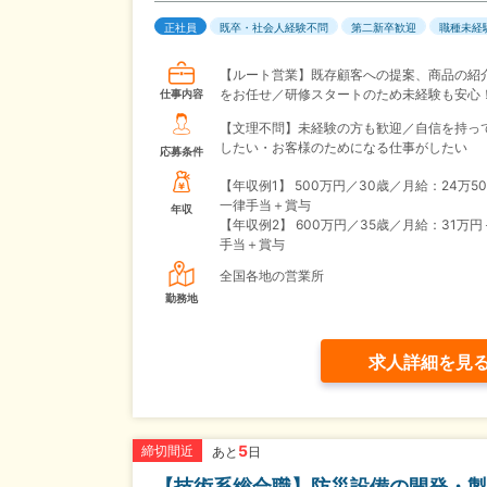
正社員
既卒・社会人経験不問
第二新卒歓迎
職種未経
【ルート営業】既存顧客への提案、商品の紹
をお任せ／研修スタートのため未経験も安心
仕事内容
【文理不問】未経験の方も歓迎／自信を持っ
したい・お客様のためになる仕事がしたい
応募条件
【年収例1】
500万円／30歳／月給：24万5
一律手当＋賞与
年収
【年収例2】
600万円／35歳／月給：31万
手当＋賞与
全国各地の営業所
勤務地
求人詳細を見
5
締切間近
あと
日
【技術系総合職】防災設備の開発・製