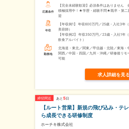
【完全未経験歓迎】必須条件はありません 
積極採用中！★学歴・経験不問★既卒・第二
応募条件
迎
【年収例1】
年収600万円／25歳・入社3年
美容師）
年収
【年収例2】
年収350万円／23歳・入社1年
飲食アルバイト）
北海道・東北／関東／甲信越・北陸／東海・
関西／中国・四国／九州・沖縄／研修後リモ
勤務地
可能
求人詳細を見
5
締切間近
あと
日
【ルート営業】新規の飛び込み・テレ
ら成長できる研修制度
ホーチキ株式会社