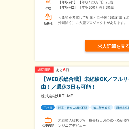
【年収例1】
【年収420万円】25歳
【年収例2】
【年収500万円】30歳
年収
＜希望を考慮して配属＞ ◎全国45都府県（
沖縄除く）に大型プロジェクトがあります。
勤務地
求人詳細を見
6
締切間近
あと
日
【WEB系総合職】未経験OK／フルリ
由！／週休3日も可能！
株式会社ULTI‐ME
正社員
既卒・社会人経験不問
第二新卒歓迎
職種未経
未経験入社100％！最長12ヵ月の選べる研修で
ンジニアデビュー
仕事内容