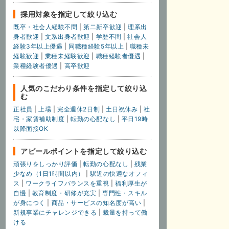
採用対象を指定して絞り込む
既卒・社会人経験不問
|
第二新卒歓迎
|
理系出
身者歓迎
|
文系出身者歓迎
|
学歴不問
|
社会人
経験3年以上優遇
|
同職種経験5年以上
|
職種未
経験歓迎
|
業種未経験歓迎
|
職種経験者優遇
|
業種経験者優遇
|
高卒歓迎
人気のこだわり条件を指定して絞り込
む
正社員
|
上場
|
完全週休2日制
|
土日祝休み
|
社
宅・家賃補助制度
|
転勤の心配なし
|
平日19時
以降面接OK
アピールポイントを指定して絞り込む
頑張りをしっかり評価
|
転勤の心配なし
|
残業
少なめ（1日1時間以内）
|
駅近の快適なオフィ
ス
|
ワークライフバランスを重視
|
福利厚生が
自慢
|
教育制度・研修が充実
|
専門性・スキル
が身につく
|
商品・サービスの知名度が高い
|
新規事業にチャレンジできる
|
裁量を持って働
ける