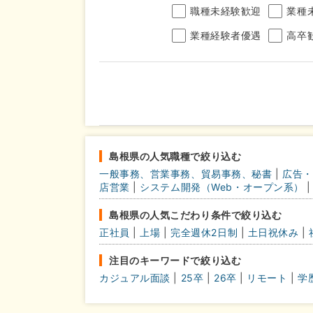
職種未経験歓迎
業種
業種経験者優遇
高卒
年収
完全週休2日制
年間休
こだわり
島根県の人気職種で絞り込む
条件
一般事務、営業事務、貿易事務、秘書
|
広告・
土日面接OK
書類選
店営業
|
システム開発（Web・オープン系）
|
島根県の人気こだわり条件で絞り込む
正社員
|
上場
|
完全週休2日制
|
土日祝休み
|
注目のキーワードで絞り込む
カジュアル面談
|
25卒
|
26卒
|
リモート
|
学