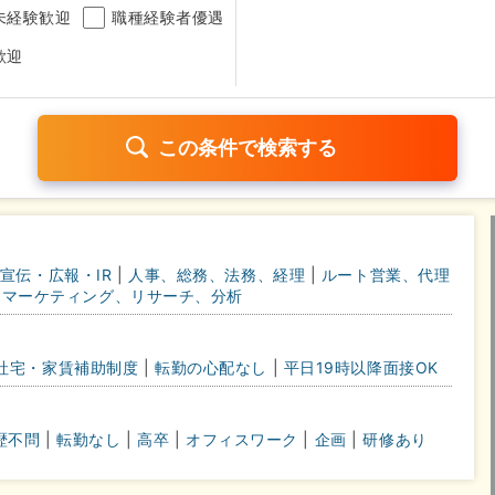
未経験歓迎
職種経験者優遇
歓迎
日120日以上
残業少なめ（1日1時間以内）
月給25万円以
宣伝・広報・IR
|
人事、総務、法務、経理
|
ルート営業、代理
考なし
マーケティング、リサーチ、分析
さらに詳しく検索したい方はこちら➤
社宅・家賃補助制度
|
転勤の心配なし
|
平日19時以降面接OK
歴不問
|
転勤なし
|
高卒
|
オフィスワーク
|
企画
|
研修あり