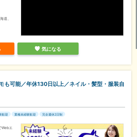
北海道、
る
気になる
モも可能／年休130日以上／ネイル・髪型・服装自
験歓迎
業種未経験歓迎
完全週休2日制
Webエ