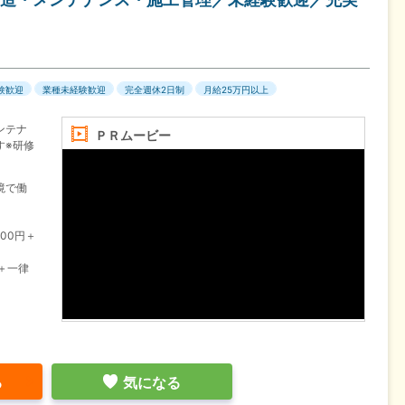
験歓迎
業種未経験歓迎
完全週休2日制
月給25万円以上
ンテナ
ＰＲムービー
す※研修
境で働
000円＋
円＋一律
る
気になる