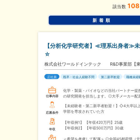
108
該当数
新着順
【分析化学研究者】≪理系出身者≫未
☆
株式会社ワールドインテック R&D事業部【
正社員
既卒・社会人経験不問
第二新卒歓迎
職種未経
化学・製薬・バイオなどの当社パートナー提
の研究開発を担当します。◎大手メーカー配
仕事内容
【未経験者・第二新卒者歓迎！】◇4大卒以
学部を専攻されていた方
応募条件
【年収例1】
【年収420万円】25歳
【年収例2】
【年収500万円】30歳
年収
＜希望を考慮して配属＞ ◎全国45都府県（