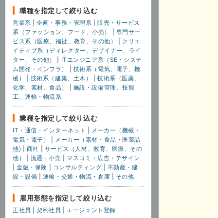
職種を指定して絞り込む
営業系
|
企画・事務・管理系
|
販売・サービス
系（ファッション、フード、小売）
|
専門サー
ビス系（医療、福祉、教育、その他）
|
クリエ
イティブ系（ディレクター、デザイナー、ライ
ター、その他）
|
ITエンジニア系（SE・システ
ム開発・インフラ）
|
技術系（電気、電子、機
械）
|
技術系（建築、土木）
|
技術系（医薬、
化学、素材、食品）
|
施設・設備管理、技能
工、運輸・物流系
業種を指定して絞り込む
IT・通信・インターネット
|
メーカー（機械・
電気・電子）
|
メーカー（素材・食品・医薬品
他)
|
商社
|
サービス（人材、教育、医療、その
他）
|
流通・小売
|
マスコミ・広告・デザイン
|
金融・保険
|
コンサルティング
|
不動産・建
設・設備
|
運輸・交通・物流・倉庫
|
その他
雇用形態を指定して絞り込む
正社員
|
契約社員
|
エージェント登録