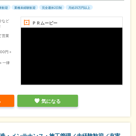
験歓迎
業種未経験歓迎
完全週休2日制
月給25万円以上
介など
ＰＲムービー
！
て営業
000円＋
円＋一律
る
気になる
造・メンテナンス・施工管理／未経験歓迎／充実