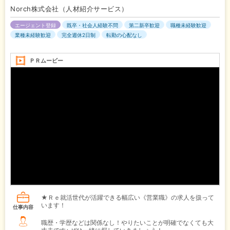
Norch株式会社（人材紹介サービス）
エージェント登録
既卒・社会人経験不問
第二新卒歓迎
職種未経験歓迎
業種未経験歓迎
完全週休2日制
転勤の心配なし
ＰＲムービー
★Ｒｅ就活世代が活躍できる幅広い《営業職》の求人を扱って
います！
仕事内容
職歴・学歴などは関係なし！やりたいことが明確でなくても大