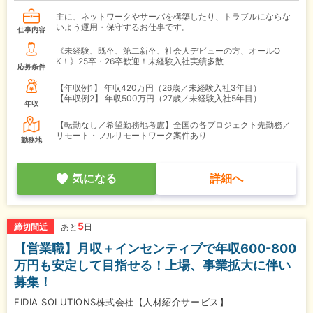
主に、ネットワークやサーバを構築したり、トラブルにならな
いよう運用・保守するお仕事です。
仕事内容
《未経験、既卒、第二新卒、社会人デビューの方、オールO
K！》25卒・26卒歓迎！未経験入社実績多数
応募条件
【年収例1】
年収420万円（26歳／未経験入社3年目）
【年収例2】
年収500万円（27歳／未経験入社5年目）
年収
【転勤なし／希望勤務地考慮】全国の各プロジェクト先勤務／
リモート・フルリモートワーク案件あり
勤務地
気になる
詳細へ
5
締切間近
あと
日
【営業職】月収＋インセンティブで年収600-800
万円も安定して目指せる！上場、事業拡大に伴い
募集！
FIDIA SOLUTIONS株式会社【人材紹介サービス】