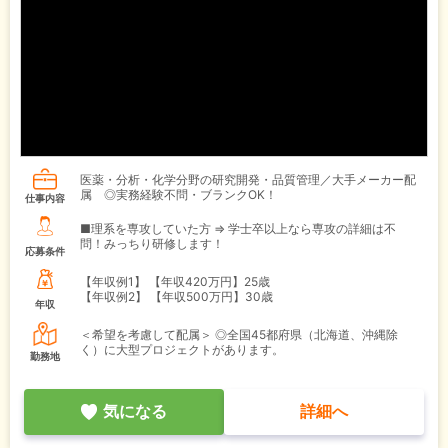
医薬・分析・化学分野の研究開発・品質管理／大手メーカー配
属 ◎実務経験不問・ブランクOK！
仕事内容
■理系を専攻していた方 ⇒ 学士卒以上なら専攻の詳細は不
問！みっちり研修します！
応募条件
【年収例1】
【年収420万円】25歳
【年収例2】
【年収500万円】30歳
年収
＜希望を考慮して配属＞ ◎全国45都府県（北海道、沖縄除
く）に大型プロジェクトがあります。
勤務地
気になる
詳細へ