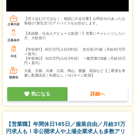
【売り込むのではなく、相談にのる仕事】お問合せのあったお
客様の”新生活”のアドバイスをお任せします。
仕事内容
【未経験・社会人デビューも歓迎！】営業にチャレンジしたい
方、大歓迎◎
応募条件
【年収例1】
600万円(入社5年目) 支社長/31歳（月給40万円
＋賞与）
年収
【年収例2】
500万円(入社3年目) 一般営業/28歳（月給35万
円＋賞与）
大阪、京都、兵庫、広島、岡山、愛媛、高知など【ご希望を考
慮し配属決定｜転勤なし｜UIJターン歓迎】
勤務地
気になる
詳細へ
【営業職】年間休日145日／服装自由／月給31万
円求人も！非公開求人や上場企業求人も多数アリ