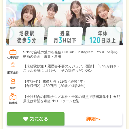
SNSで会社の魅力を発信♪TikTok・Instagram・YouTube等の
動画の企画・編集・運用
仕事内容
【未経験歓迎★履歴書不要のカジュアル面談】「SNSが好き・
スキルを身につけたい」その気持ちだけOK♪
応募条件
【年収例1】
650万円（29歳／経験4年）
【年収例2】
480万円（29歳／経験3年）
年収
【会社都合の転勤ナシ／本社・全国の拠点で積極募集中】★配
属先は希望を考慮 ★U・Iターン歓迎
勤務地
気になる
詳細へ