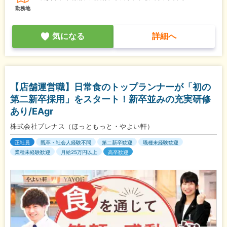
勤務地
気になる
詳細へ
【店舗運営職】日常食のトップランナーが「初の
第二新卒採用」をスタート！新卒並みの充実研修
あり/EAgr
株式会社プレナス（ほっともっと・やよい軒）
正社員
既卒・社会人経験不問
第二新卒歓迎
職種未経験歓迎
業種未経験歓迎
月給25万円以上
高卒歓迎