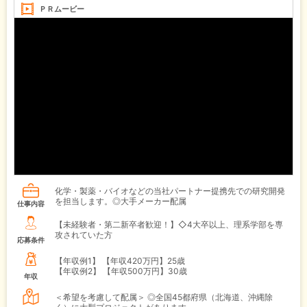
ＰＲムービー
化学・製薬・バイオなどの当社パートナー提携先での研究開発
を担当します。◎大手メーカー配属
仕事内容
【未経験者・第二新卒者歓迎！】◇4大卒以上、理系学部を専
攻されていた方
応募条件
【年収例1】
【年収420万円】25歳
【年収例2】
【年収500万円】30歳
年収
＜希望を考慮して配属＞ ◎全国45都府県（北海道、沖縄除