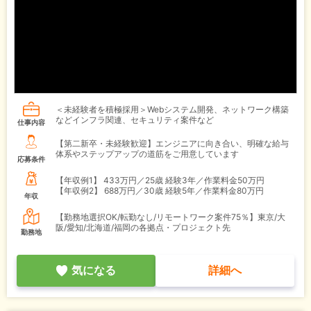
＜未経験者を積極採用＞Webシステム開発、ネットワーク構築
などインフラ関連、セキュリティ案件など
仕事内容
【第二新卒・未経験歓迎】エンジニアに向き合い、明確な給与
体系やステップアップの道筋をご用意しています
応募条件
【年収例1】
433万円／25歳 経験3年／作業料金50万円
【年収例2】
688万円／30歳 経験5年／作業料金80万円
年収
【勤務地選択OK/転勤なし/リモートワーク案件75％】東京/大
阪/愛知/北海道/福岡の各拠点・プロジェクト先
勤務地
気になる
詳細へ