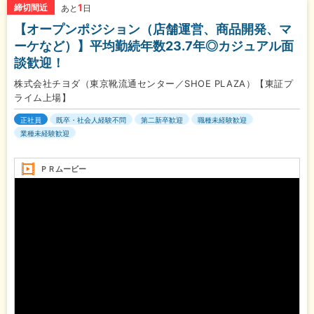
1
締切間近
あと
日
【オープンポジション（店舗運営、商品開発、マ
ーケなど）】平均勤続年数23.7年◎カジュアル面
談歓迎！
株式会社チヨダ（東京靴流通センター／SHOE PLAZA）【東証プ
ライム上場】
正社員
既卒・社会人経験不問
第二新卒歓迎
職種未経験歓迎
業種未経験歓迎
ＰＲムービー