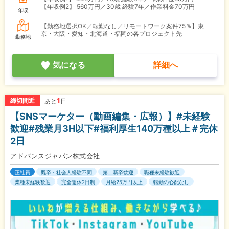
【年収例2】
560万円／30歳 経験7年／作業料金70万円
年収
【勤務地選択OK／転勤なし／リモートワーク案件75％】東
京・大阪・愛知・北海道・福岡の各プロジェクト先
勤務地
気になる
詳細へ
1
締切間近
あと
日
【SNSマーケター（動画編集・広報）】#未経験
歓迎#残業月3H以下#福利厚生140万種以上＃完休
2日
アドバンスジャパン株式会社
正社員
既卒・社会人経験不問
第二新卒歓迎
職種未経験歓迎
業種未経験歓迎
完全週休2日制
月給25万円以上
転勤の心配なし