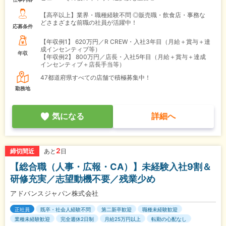
【高卒以上】業界・職種経験不問 ◎販売職・飲食店・事務な
どさまざまな前職の社員が活躍中！
応募条件
【年収例1】
620万円／R CREW・入社3年目（月給＋賞与＋達
成インセンティブ等）
年収
【年収例2】
800万円／店長・入社5年目（月給＋賞与＋達成
インセンティブ＋店長手当等）
47都道府県すべての店舗で積極募集中！
勤務地
気になる
詳細へ
2
締切間近
あと
日
【総合職（人事・広報・CA）】未経験入社9割＆
研修充実／志望動機不要／残業少め
アドバンスジャパン株式会社
正社員
既卒・社会人経験不問
第二新卒歓迎
職種未経験歓迎
業種未経験歓迎
完全週休2日制
月給25万円以上
転勤の心配なし