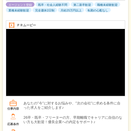
エージェント登録
既卒・社会人経験不問
第二新卒歓迎
職種未経験歓迎
業種未経験歓迎
完全週休2日制
月給25万円以上
転勤の心配なし
ＰＲムービー
あなたの”今”に対するお悩みや、”次の会社”に求める条件に合
った求人をご紹介します♪
仕事内容
26卒・既卒・フリーターの方、早期離職でキャリアに自信のな
い方も大歓迎！優良企業への内定をサポート♪
応募条件