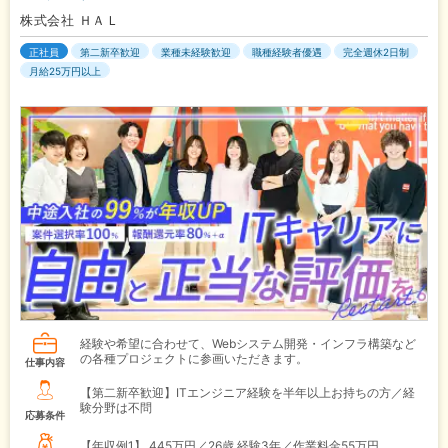
株式会社 ＨＡＬ
正社員
第二新卒歓迎
業種未経験歓迎
職種経験者優遇
完全週休2日制
月給25万円以上
経験や希望に合わせて、Webシステム開発・インフラ構築など
の各種プロジェクトに参画いただきます。
仕事内容
【第二新卒歓迎】ITエンジニア経験を半年以上お持ちの方／経
験分野は不問
応募条件
【年収例1】
445万円／26歳 経験3年／作業料金55万円