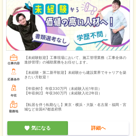
【未経験歓迎】工事現場において、施工管理業務（工事全体の
進捗管理）の補助業務をお任せします。
仕事内容
【未経験・第二新卒歓迎】未経験から建設業界でキャリアを築
きたい方歓迎！
応募条件
【年収例1】
年収330万円（未経験入社1年目）
【年収例2】
年収360万円（未経験入社2年目）
年収
【転居を伴う転勤なし】東京・横浜・大阪・名古屋・福岡・宮
城など全国47都道府県
勤務地
気になる
詳細へ