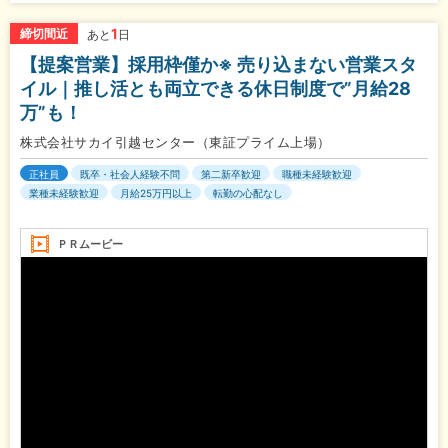
1
締切間近
あと
日
【提案営業】採用枠僅か※ 売り込まない営業スタ
イル｜推し活とも両立できる休日制度で”月給28
万”も！
株式会社サカイ引越センター（東証プライム上場）
正社員
既卒・社会人経験不問
第二新卒歓迎
職種未経験歓迎
業種未経験歓迎
月給25万円以上
転勤の心配なし
ＰＲムービー