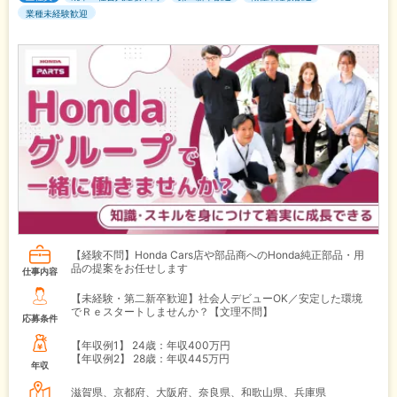
業種未経験歓迎
【経験不問】Honda Cars店や部品商へのHonda純正部品・用
品の提案をお任せします
仕事内容
【未経験・第二新卒歓迎】社会人デビューOK／安定した環境
でＲｅスタートしませんか？【文理不問】
応募条件
【年収例1】
24歳：年収400万円
【年収例2】
28歳：年収445万円
年収
滋賀県、京都府、大阪府、奈良県、和歌山県、兵庫県