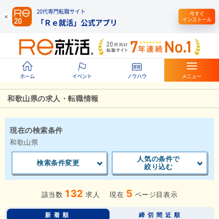
20代専門転職サイト
今すぐ
インストール
「Ｒｅ就活」公式アプリ
ホーム
イベント
ノウハウ
メニュー
和歌山県の求人・転職情報
現在の検索条件
和歌山県
人気の条件で
検索条件変更
絞り込む
132
5
該当数
求人
現在
ページ目表示
新着順
締切間近順