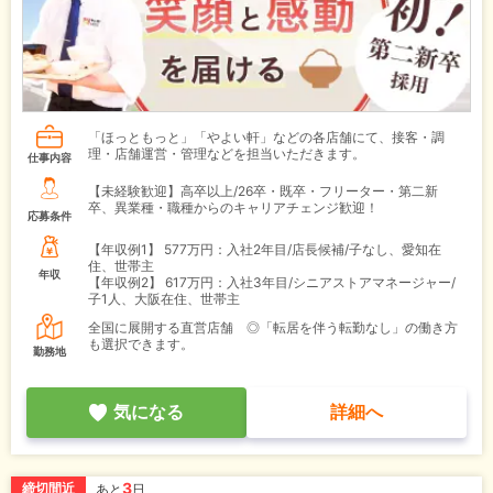
「ほっともっと」「やよい軒」などの各店舗にて、接客・調
理・店舗運営・管理などを担当いただきます。
仕事内容
【未経験歓迎】高卒以上/26卒・既卒・フリーター・第二新
卒、異業種・職種からのキャリアチェンジ歓迎！
応募条件
【年収例1】
577万円：入社2年目/店長候補/子なし、愛知在
住、世帯主
年収
【年収例2】
617万円：入社3年目/シニアストアマネージャー/
子1人、大阪在住、世帯主
全国に展開する直営店舗 ◎「転居を伴う転勤なし」の働き方
も選択できます。
勤務地
気になる
詳細へ
3
締切間近
あと
日