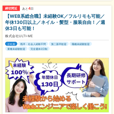
4
締切間近
あと
日
【WEB系総合職】未経験OK／フルリモも可能／
年休130日以上／ネイル・髪型・服装自由！／週
休3日も可能！
株式会社ULTI‐ME
正社員
既卒・社会人経験不問
第二新卒歓迎
職種未経験歓迎
業種未経験歓迎
完全週休2日制