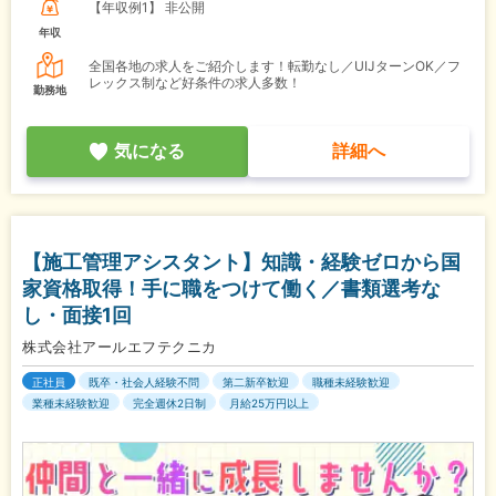
【年収例1】
非公開
年収
全国各地の求人をご紹介します！転勤なし／UIJターンOK／フ
レックス制など好条件の求人多数！
勤務地
気になる
詳細へ
【施工管理アシスタント】知識・経験ゼロから国
家資格取得！手に職をつけて働く／書類選考な
し・面接1回
株式会社アールエフテクニカ
正社員
既卒・社会人経験不問
第二新卒歓迎
職種未経験歓迎
業種未経験歓迎
完全週休2日制
月給25万円以上