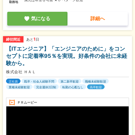
勤務地
気になる
詳細へ
1
締切間近
あと
日
【ITエンジニア】「エンジニアのために」をコン
セプトに定着率95％を実現。好条件の会社に未経
験から。
株式会社 ＨＡＬ
正社員
既卒・社会人経験不問
第二新卒歓迎
職種未経験歓迎
業種未経験歓迎
完全週休2日制
転勤の心配なし
高卒歓迎
ＰＲムービー