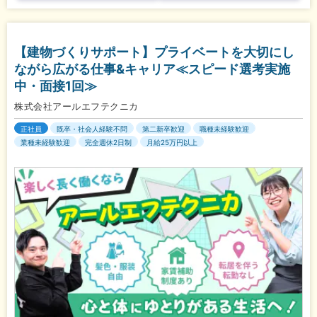
【建物づくりサポート】プライベートを大切にし
ながら広がる仕事&キャリア≪スピード選考実施
中・面接1回≫
株式会社アールエフテクニカ
正社員
既卒・社会人経験不問
第二新卒歓迎
職種未経験歓迎
業種未経験歓迎
完全週休2日制
月給25万円以上