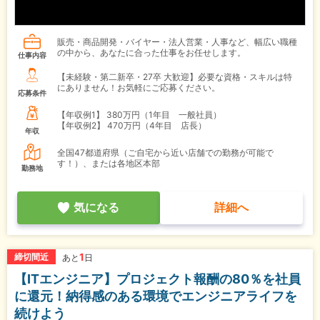
販売・商品開発・バイヤー・法人営業・人事など、幅広い職種
の中から、あなたに合った仕事をお任せします。
仕事内容
【未経験・第二新卒・27卒 大歓迎】必要な資格・スキルは特
にありません！お気軽にご応募ください。
応募条件
【年収例1】
380万円（1年目 一般社員）
【年収例2】
470万円（4年目 店長）
年収
全国47都道府県（ご自宅から近い店舗での勤務が可能で
す！）、または各地区本部
勤務地
気になる
詳細へ
1
締切間近
あと
日
【ITエンジニア】プロジェクト報酬の80％を社員
に還元！納得感のある環境でエンジニアライフを
続けよう