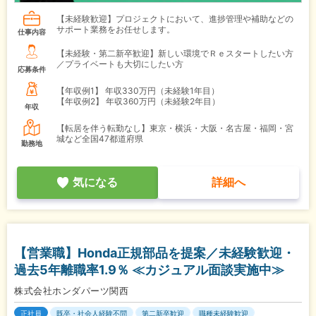
【未経験歓迎】プロジェクトにおいて、進捗管理や補助などの
サポート業務をお任せします。
仕事内容
【未経験・第二新卒歓迎】新しい環境でＲｅスタートしたい方
／プライベートも大切にしたい方
応募条件
【年収例1】
年収330万円（未経験1年目）
【年収例2】
年収360万円（未経験2年目）
年収
【転居を伴う転勤なし】東京・横浜・大阪・名古屋・福岡・宮
城など全国47都道府県
勤務地
気になる
詳細へ
【営業職】Honda正規部品を提案／未経験歓迎・
過去5年離職率1.9％ ≪カジュアル面談実施中≫
株式会社ホンダパーツ関西
正社員
既卒・社会人経験不問
第二新卒歓迎
職種未経験歓迎