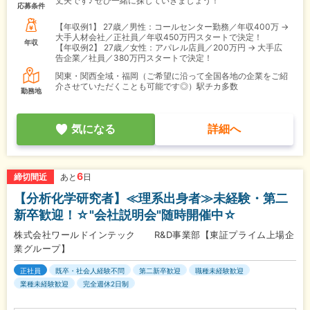
丈夫です♪ ぜひ一緒に探していきましょう！
応募条件
【年収例1】
27歳／男性：コールセンター勤務／年収400万 →
大手人材会社／正社員／年収450万円スタートで決定！
年収
【年収例2】
27歳／女性：アパレル店員／200万円 → 大手広
告企業／社員／380万円スタートで決定！
関東・関西全域・福岡（ご希望に沿って全国各地の企業をご紹
介させていただくことも可能です◎）駅チカ多数
勤務地
気になる
詳細へ
6
締切間近
あと
日
【分析化学研究者】≪理系出身者≫未経験・第二
新卒歓迎！☆"会社説明会"随時開催中☆
株式会社ワールドインテック R&D事業部【東証プライム上場企
業グループ】
正社員
既卒・社会人経験不問
第二新卒歓迎
職種未経験歓迎
業種未経験歓迎
完全週休2日制