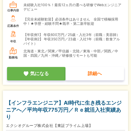
未経験入社100％！最長12ヵ月の選べる研修でWebエンジニア
デビュー
仕事内容
【完全未経験歓迎】必須条件はありません 全国で積極採用
中！★学歴・経験不問★既卒・第二新卒歓迎
応募条件
【年収例1】
年収600万円／25歳・入社3年（前職：美容師）
【年収例2】
年収350万円／23歳・入社1年（前職：飲食アル
年収
バイト）
北海道・東北／関東／甲信越・北陸／東海・中部／関西／中
国・四国／九州・沖縄／研修後リモートも可能
勤務地
気になる
詳細へ
【インフラエンジニア】AI時代に生き残るエンジ
ニアへ／平均年収775万円／Ｒｅ就活入社実績あ
り
エクシオグループ株式会社【東証プライム上場】