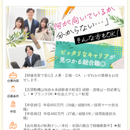
【研修充実で安心】人事・広報・CA、いずれかの業務をお任
せします。
仕事内容
【志望動機は自由＆未経験者大歓迎】経験・資格は一切必要な
し！★ブランクOK ★社会人デビュー歓迎
応募条件
【年収例1】
年収650万円（29歳／経験5年／採用マーケ担当
職）
年収
【年収例2】
年収480万円（27歳／経験3年／採用面接担当
職）
【会社都合の転勤ナシ／本社・全国の拠点で積極募集中】★配
属先は希望を考慮 ★U・Iターン歓迎