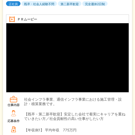
正社員
既卒・社会人経験不問
第二新卒歓迎
完全週休2日制
ＰＲムービー
社会インフラ事業、通信インフラ事業における施工管理・設
計・積算業務です。
仕事内容
【既卒・第二新卒歓迎】安定した会社で着実にキャリアを重ね
ていきたい方／社会貢献性の高い仕事がしたい方
応募条件
【年収例1】
平均年収 775万円