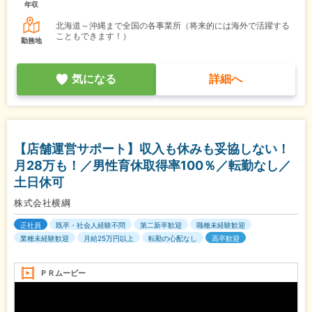
年収
北海道～沖縄まで全国の各事業所（将来的には海外で活躍する
こともできます！）
勤務地
気になる
詳細へ
【店舗運営サポート】収入も休みも妥協しない！
月28万も！／男性育休取得率100％／転勤なし／
土日休可
株式会社横綱
正社員
既卒・社会人経験不問
第二新卒歓迎
職種未経験歓迎
業種未経験歓迎
月給25万円以上
転勤の心配なし
高卒歓迎
ＰＲムービー