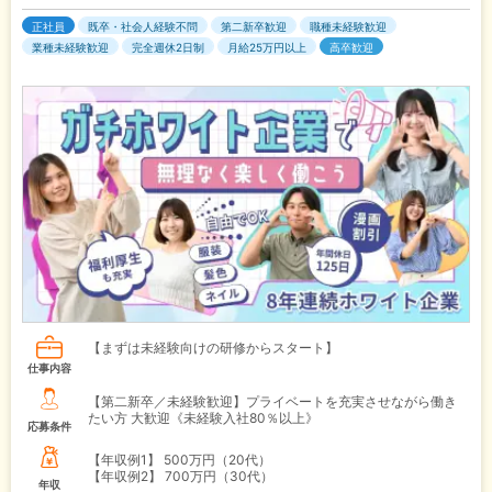
正社員
既卒・社会人経験不問
第二新卒歓迎
職種未経験歓迎
業種未経験歓迎
完全週休2日制
月給25万円以上
高卒歓迎
【まずは未経験向けの研修からスタート】
仕事内容
【第二新卒／未経験歓迎】プライベートを充実させながら働き
たい方 大歓迎《未経験入社80％以上》
応募条件
【年収例1】
500万円（20代）
【年収例2】
700万円（30代）
年収