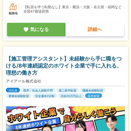
【転居を伴う転勤なし】東京・横浜・大阪・名古屋・福岡など
全国47都道府県
勤務地
気になる
詳細へ
【施工管理アシスタント】未経験から手に職をつ
ける/8年連続認定のホワイト企業で手に入れる、
理想の働き方
アイアール株式会社
正社員
既卒・社会人経験不問
第二新卒歓迎
職種未経験歓迎
業種未経験歓迎
完全週休2日制
月給25万円以上
高卒歓迎