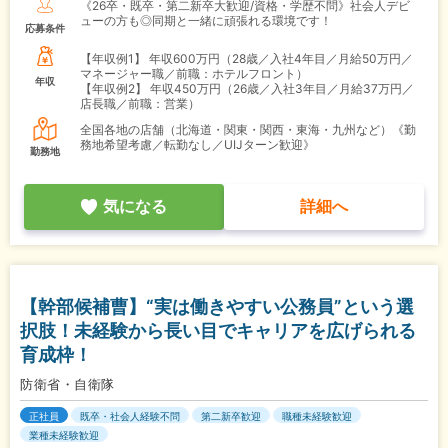
《26卒・既卒・第二新卒大歓迎/資格・学歴不問》社会人デビ
ューの方も◎同期と一緒に頑張れる環境です！
応募条件
【年収例1】
年収600万円（28歳／入社4年目／月給50万円／
マネージャー職／前職：ホテルフロント）
年収
【年収例2】
年収450万円（26歳／入社3年目／月給37万円／
店長職／前職：営業）
全国各地の店舗（北海道・関東・関西・東海・九州など）《勤
務地希望考慮／転勤なし／UIJターン歓迎》
勤務地
気になる
詳細へ
【幹部候補曹】“実は働きやすい公務員”という選
択肢！未経験から長い目でキャリアを広げられる
育成枠！
防衛省・自衛隊
正社員
既卒・社会人経験不問
第二新卒歓迎
職種未経験歓迎
業種未経験歓迎