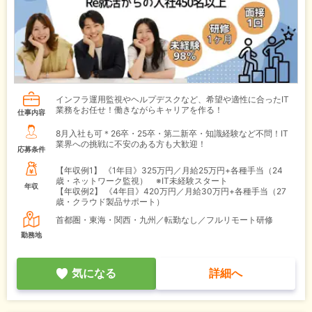
インフラ運用監視やヘルプデスクなど、希望や適性に合ったIT
業務をお任せ！働きながらキャリアを作る！
仕事内容
8月入社も可＊26卒・25卒・第二新卒・知識経験など不問！IT
業界への挑戦に不安のある方も大歓迎！
応募条件
【年収例1】
《1年目》325万円／月給25万円+各種手当（24
歳・ネットワーク監視） ※IT未経験スタート
年収
【年収例2】
《4年目》420万円／月給30万円+各種手当（27
歳・クラウド製品サポート）
首都圏・東海・関西・九州／転勤なし／フルリモート研修
勤務地
気になる
詳細へ