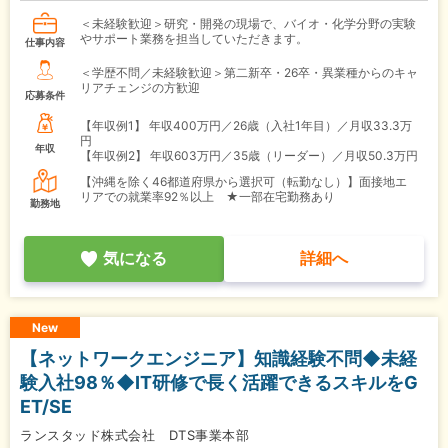
＜未経験歓迎＞研究・開発の現場で、バイオ・化学分野の実験
やサポート業務を担当していただきます。
仕事内容
＜学歴不問／未経験歓迎＞第二新卒・26卒・異業種からのキャ
リアチェンジの方歓迎
応募条件
【年収例1】
年収400万円／26歳（入社1年目）／月収33.3万
円
年収
【年収例2】
年収603万円／35歳（リーダー）／月収50.3万円
【沖縄を除く46都道府県から選択可（転勤なし）】面接地エ
リアでの就業率92％以上 ★一部在宅勤務あり
勤務地
気になる
詳細へ
New
【ネットワークエンジニア】知識経験不問◆未経
験入社98％◆IT研修で長く活躍できるスキルをG
ET/SE
ランスタッド株式会社 DTS事業本部