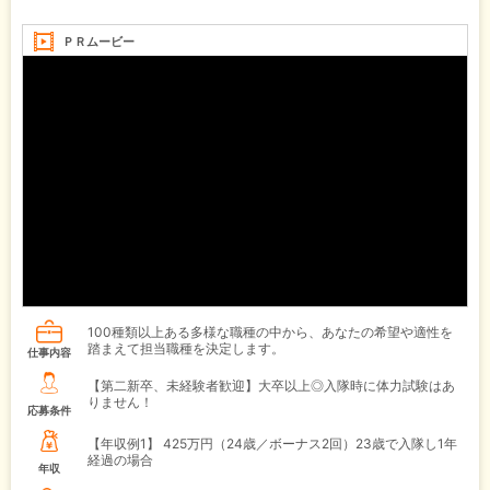
ＰＲムービー
100種類以上ある多様な職種の中から、あなたの希望や適性を
踏まえて担当職種を決定します。
仕事内容
【第二新卒、未経験者歓迎】大卒以上◎入隊時に体力試験はあ
りません！
応募条件
【年収例1】
425万円（24歳／ボーナス2回）23歳で入隊し1年
経過の場合
年収