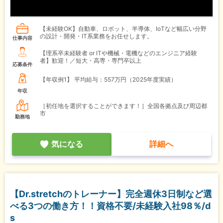
【未経験OK】自動車、ロボット、半導体、IoTなど幅広い分野
の設計・開発・IT系業務をお任せします。
仕事内容
【理系卒未経験者 or ITや機械・電機などのエンジニア経験
者】歓迎！／短大・高専・専門卒以上
応募条件
【年収例1】
平均給与：557万円（2025年度実績）
年収
［初任地を選択することができます！］全国各拠点及び周辺都
市
勤務地
気になる
詳細へ
【Dr.stretchのトレーナー】完全週休3日制など選
べる3つの働き方！！資格不要/未経験入社98％/d
s