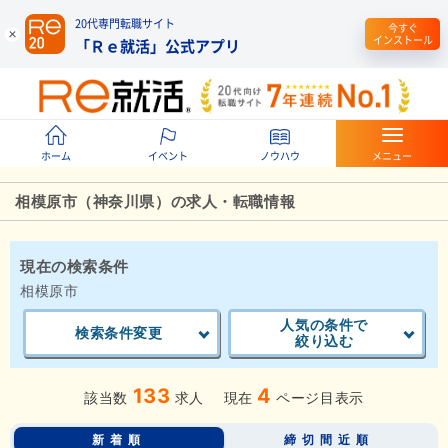
20代専門転職サイト
今すぐ
インストール
「Ｒｅ就活」公式アプリ
ホーム
イベント
ノウハウ
メニュー
相模原市（神奈川県）の求人・転職情報
現在の検索条件
相模原市
人気の条件で
検索条件変更
絞り込む
133
4
該当数
求人
現在
ページ目表示
新着順
締切間近順