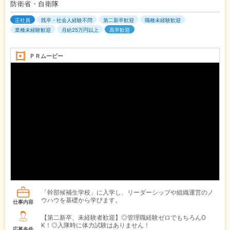
防衛省・自衛隊
正社員
既卒・社会人経験不問
第二新卒歓迎
職種未経験歓迎
業種未経験歓迎
月給25万円以上
高卒歓迎
ＰＲムービー
「幹部候補生学校」に入学し、リーダーシップや組織運営のノ
ウハウを基礎から学びます。
仕事内容
【第二新卒、未経験者歓迎】◎管理職経験ゼロでもちろんO
K！◎入隊時に体力試験はありません！
応募条件