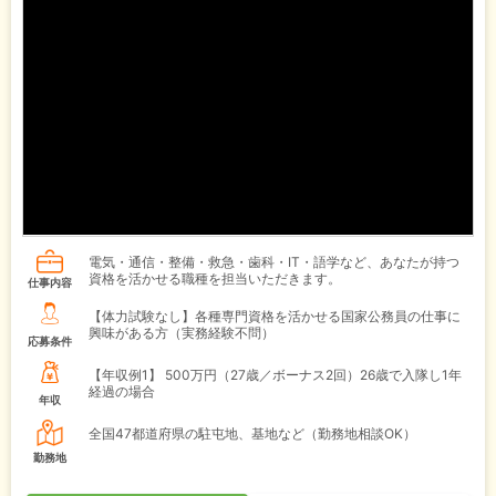
電気・通信・整備・救急・歯科・IT・語学など、あなたが持つ
資格を活かせる職種を担当いただきます。
仕事内容
【体力試験なし】各種専門資格を活かせる国家公務員の仕事に
興味がある方（実務経験不問）
応募条件
【年収例1】
500万円（27歳／ボーナス2回）26歳で入隊し1年
経過の場合
年収
全国47都道府県の駐屯地、基地など（勤務地相談OK）
勤務地