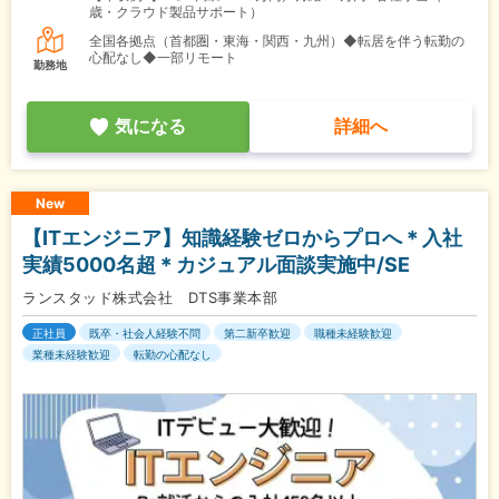
歳・クラウド製品サポート）
全国各拠点（首都圏・東海・関西・九州）◆転居を伴う転勤の
心配なし◆一部リモート
勤務地
気になる
詳細へ
New
【ITエンジニア】知識経験ゼロからプロへ＊入社
実績5000名超＊カジュアル面談実施中/SE
ランスタッド株式会社 DTS事業本部
正社員
既卒・社会人経験不問
第二新卒歓迎
職種未経験歓迎
業種未経験歓迎
転勤の心配なし