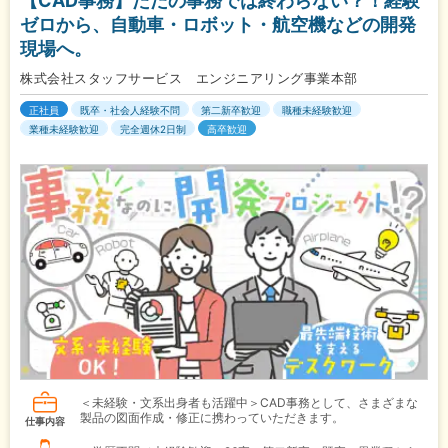
【CAD事務】ただの事務では終わらない？！経験
ゼロから、自動車・ロボット・航空機などの開発
現場へ。
株式会社スタッフサービス エンジニアリング事業本部
正社員
既卒・社会人経験不問
第二新卒歓迎
職種未経験歓迎
業種未経験歓迎
完全週休2日制
高卒歓迎
＜未経験・文系出身者も活躍中＞CAD事務として、さまざまな
製品の図面作成・修正に携わっていただきます。
仕事内容