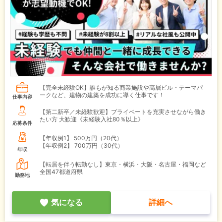
【完全未経験OK】誰もが知る商業施設や高層ビル・テーマパ
ークなど、建物の建築を成功に導く仕事です！
仕事内容
【第二新卒／未経験歓迎】プライベートを充実させながら働き
たい方 大歓迎《未経験入社80％以上》
応募条件
【年収例1】
500万円（20代）
【年収例2】
700万円（30代）
年収
【転居を伴う転勤なし】東京・横浜・大阪・名古屋・福岡など
全国47都道府県
勤務地
気になる
詳細へ