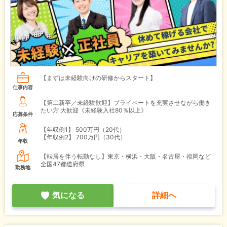
【まずは未経験向けの研修からスタート】
仕事内容
【第二新卒／未経験歓迎】プライベートを充実させながら働き
たい方 大歓迎《未経験入社80％以上》
応募条件
【年収例1】
500万円（20代）
【年収例2】
700万円（30代）
年収
【転居を伴う転勤なし】東京・横浜・大阪・名古屋・福岡など
全国47都道府県
勤務地
気になる
詳細へ