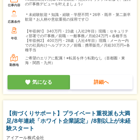
のIT事務デビューを叶えましょう♪
仕事内容
＊未経験歓迎＊知識・経験・学歴不問＊26卒・既卒・第二新卒
歓迎＊お人柄や意欲重視の採用です◎
応募条件
【年収例1】
340万円・23歳（入社2年目）現職：セキュリテ
ィ部署でのIT事務／前職・一般事務／月給24万円＋各種手当
年収
【年収例2】
400万円・28歳（入社4年目）現職：メーカー内
での社員向けヘルプデスク／前職：携帯販売／月給30万円+各
種手当
ご希望のエリアに配属！※転居を伴う転勤なし（首都圏・東
海・関西・九州）
勤務地
気になる
詳細へ
【街づくりサポート】プライベート重視派も大満
足/8年連続「ホワイト企業認定」/8割以上が未経
験スタート
アイアール株式会社