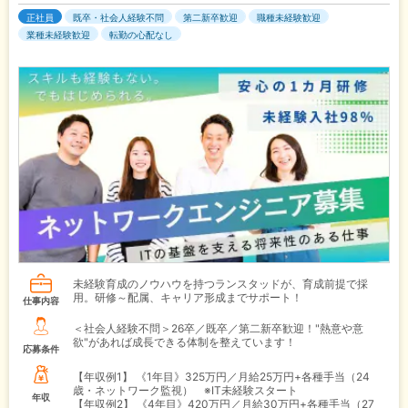
正社員
既卒・社会人経験不問
第二新卒歓迎
職種未経験歓迎
業種未経験歓迎
転勤の心配なし
未経験育成のノウハウを持つランスタッドが、育成前提で採
用。研修～配属、キャリア形成までサポート！
仕事内容
＜社会人経験不問＞26卒／既卒／第二新卒歓迎！"熱意や意
欲"があれば成長できる体制を整えています！
応募条件
【年収例1】
《1年目》325万円／月給25万円+各種手当（24
歳・ネットワーク監視） ※IT未経験スタート
年収
【年収例2】
《4年目》420万円／月給30万円+各種手当（27