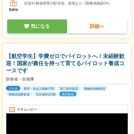
全国47都道府県の駐屯地、基地など（勤務地相談OK）
勤務地
気になる
詳細へ
【航空学生】学費ゼロでパイロットへ！未経験歓
迎！国家が責任を持って育てるパイロット養成コ
ースです
防衛省・自衛隊
正社員
既卒・社会人経験不問
第二新卒歓迎
職種未経験歓迎
業種未経験歓迎
完全週休2日制
高卒歓迎
ＰＲムービー