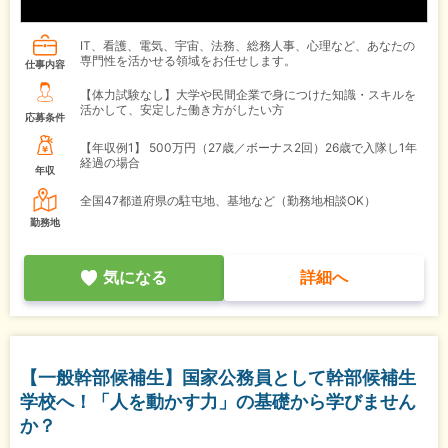
IT、看護、電気、宇宙、法務、総務人事、心理など、あなたの
専門性を活かせる領域をお任せします。
仕事内容
【体力試験なし】大学や民間企業で身につけた知識・スキルを
活かして、安定した働き方がしたい方
応募条件
【年収例1】
500万円（27歳／ボーナス2回）26歳で入隊し1年
経過の場合
年収
全国47都道府県の駐屯地、基地など（勤務地相談OK）
勤務地
気になる
詳細へ
【一般幹部候補生】国家公務員として幹部候補生
学校へ！「人を動かす力」の基礎から学びません
か？