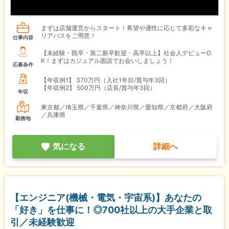
まずは店舗運営からスタート！希望や適性に応じて多彩なキャ
リアパスをご用意！
仕事内容
【未経験・既卒・第二新卒歓迎・高卒以上】社会人デビューO
K！まずはカジュアル面談でお会いしましょう！
応募条件
【年収例1】
370万円（入社1年目/賞与年3回）
【年収例2】
500万円（店長/賞与年3回）
年収
東京都／埼玉県／千葉県／神奈川県／愛知県／京都府／大阪府
／兵庫県
勤務地
気になる
詳細へ
【エンジニア(機械・電気・宇宙系)】あなたの
「好き」を仕事に！◎700社以上の大手企業と取
引／未経験歓迎