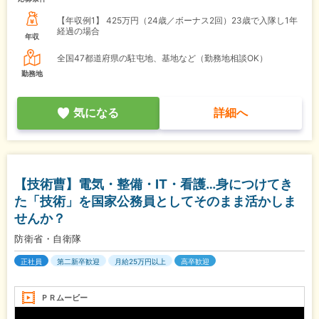
【年収例1】
425万円（24歳／ボーナス2回）23歳で入隊し1年
経過の場合
年収
全国47都道府県の駐屯地、基地など（勤務地相談OK）
勤務地
気になる
詳細へ
【技術曹】電気・整備・IT・看護…身につけてき
た「技術」を国家公務員としてそのまま活かしま
せんか？
防衛省・自衛隊
正社員
第二新卒歓迎
月給25万円以上
高卒歓迎
ＰＲムービー