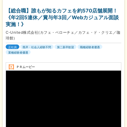
【総合職】誰もが知るカフェを約570店舗展開！
《年2回5連休／賞与年3回／Webカジュアル面談
実施！》
C-United株式会社(カフェ・ベローチェ／カフェ・ド・クリエ／珈
琲館）
正社員
既卒・社会人経験不問
第二新卒歓迎
職種経験者優遇
業種経験者優遇
ＰＲムービー