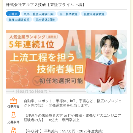
株式会社アルプス技研【東証プライム上場】
正社員
既卒・社会人経験不問
第二新卒歓迎
職種未経験歓迎
業種未経験歓迎
完全週休2日制
自動車、ロボット、半導体、IoT、宇宙など、幅広いプロジェ
クト先で設計・開発系業務を担当します。
仕事内容
【理系卒の未経験者の方 or ITや機械・電機などのエンジニア
経験者の方】 ※短大・専門卒以上
応募条件
【年収例1】
平均給与：557万円（2025年度実績）