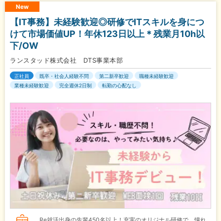
New
【IT事務】未経験歓迎◎研修でITスキルを身につ
けて市場価値UP！年休123日以上＊残業月10h以
下/OW
ランスタッド株式会社 DTS事業本部
正社員
既卒・社会人経験不問
第二新卒歓迎
職種未経験歓迎
業種未経験歓迎
完全週休2日制
転勤の心配なし
Re就活出身の先輩450名以上！充実のオリジナル研修で、憧れ