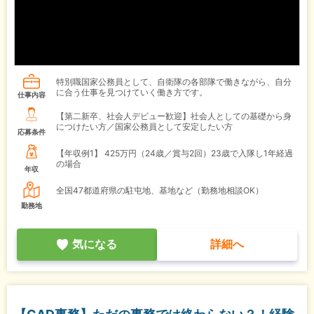
特別職国家公務員として、自衛隊の各部隊で働きながら、自分
に合う仕事を見つけていく働き方です。
仕事内容
【第二新卒、社会人デビュー歓迎】社会人としての基礎から身
につけたい方／国家公務員として安定したい方
応募条件
【年収例1】
425万円（24歳／賞与2回）23歳で入隊し1年経過
の場合
年収
全国47都道府県の駐屯地、基地など（勤務地相談OK）
勤務地
気になる
詳細へ