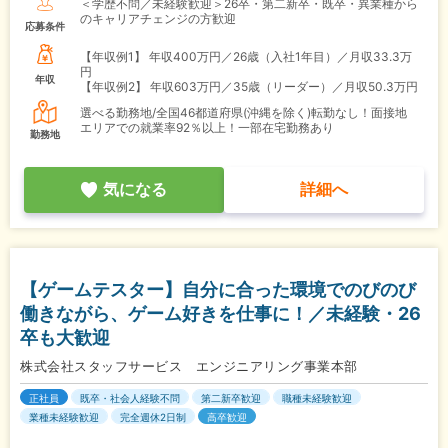
＜学歴不問／未経験歓迎＞26卒・第二新卒・既卒・異業種から
のキャリアチェンジの方歓迎
応募条件
【年収例1】
年収400万円／26歳（入社1年目）／月収33.3万
円
年収
【年収例2】
年収603万円／35歳（リーダー）／月収50.3万円
選べる勤務地/全国46都道府県(沖縄を除く)転勤なし！面接地
エリアでの就業率92％以上！一部在宅勤務あり
勤務地
気になる
詳細へ
【ゲームテスター】自分に合った環境でのびのび
働きながら、ゲーム好きを仕事に！／未経験・26
卒も大歓迎
株式会社スタッフサービス エンジニアリング事業本部
正社員
既卒・社会人経験不問
第二新卒歓迎
職種未経験歓迎
業種未経験歓迎
完全週休2日制
高卒歓迎