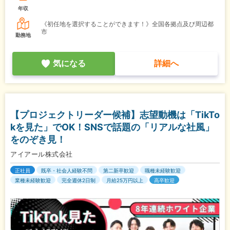
年収
《初任地を選択することができます！》全国各拠点及び周辺都
市
勤務地
気になる
詳細へ
【プロジェクトリーダー候補】志望動機は「TikTo
kを見た」でOK！SNSで話題の「リアルな社風」
をのぞき見！
アイアール株式会社
正社員
既卒・社会人経験不問
第二新卒歓迎
職種未経験歓迎
業種未経験歓迎
完全週休2日制
月給25万円以上
高卒歓迎