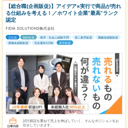
【総合職(企画販促)】アイデア×実行で商品が売れ
る仕組みを考える！／ホワイト企業“最高”ランク
認定
FIDIA SOLUTIONS株式会社
正社員
契約社員
既卒・社会人経験不問
第二新卒歓迎
職種未経験歓迎
業種未経験歓迎
完全週休2日制
高卒歓迎
試行錯誤を重ねて売上を伸ばしていく、そんなポジションをお
任せしていきます。
仕事内容