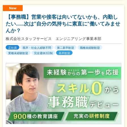
New
【事務職】営業や接客は向いてないかも、内勤し
たい……次は“自分の気持ちに素直に”働いてみませ
んか？
株式会社スタッフサービス エンジニアリング事業本部
正社員
既卒・社会人経験不問
第二新卒歓迎
職種未経験歓迎
業種未経験歓迎
完全週休2日制
高卒歓迎