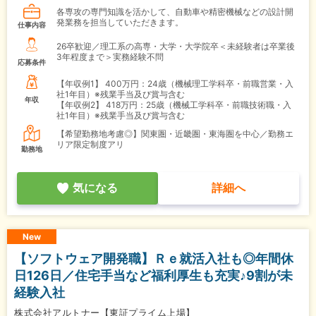
各専攻の専門知識を活かして、自動車や精密機械などの設計開
発業務を担当していただきます。
仕事内容
26卒歓迎／理工系の高専・大学・大学院卒＜未経験者は卒業後
3年程度まで＞実務経験不問
応募条件
【年収例1】
400万円：24歳（機械理工学科卒・前職営業・入
社1年目）※残業手当及び賞与含む
年収
【年収例2】
418万円：25歳（機械工学科卒・前職技術職・入
社1年目）※残業手当及び賞与含む
【希望勤務地考慮◎】関東圏・近畿圏・東海圏を中心／勤務エ
リア限定制度アリ
勤務地
気になる
詳細へ
New
【ソフトウェア開発職】Ｒｅ就活入社も◎年間休
日126日／住宅手当など福利厚生も充実♪9割が未
経験入社
株式会社アルトナー【東証プライム上場】