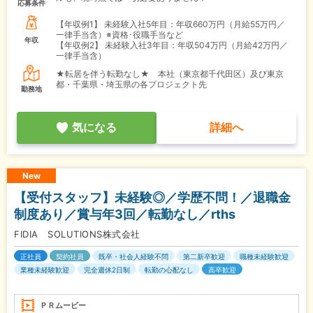
応募条件
【年収例1】
未経験入社5年目：年収660万円（月給55万円／
一律手当含）※資格･役職手当など
年収
【年収例2】
未経験入社3年目：年収504万円（月給42万円／
一律手当含）
★転居を伴う転勤なし★ 本社（東京都千代田区）及び東京
都・千葉県・埼玉県の各プロジェクト先
勤務地
気になる
詳細へ
New
【受付スタッフ】未経験◎／学歴不問！／退職金
制度あり／賞与年3回／転勤なし／rths
FIDIA SOLUTIONS株式会社
正社員
契約社員
既卒・社会人経験不問
第二新卒歓迎
職種未経験歓迎
業種未経験歓迎
完全週休2日制
転勤の心配なし
高卒歓迎
ＰＲムービー