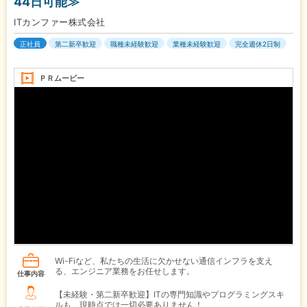
44日可能≫
ITカンファー株式会社
正社員
第二新卒歓迎
職種未経験歓迎
業種未経験歓迎
完全週休2日制
ＰＲムービー
Wi-Fiなど、私たちの生活に欠かせない通信インフラを支え
る、エンジニア業務をお任せします。
仕事内容
【未経験・第二新卒歓迎】ITの専門知識やプログラミングスキ
ルも、現時点では一切必要ありません！