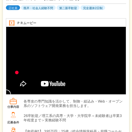
正社員
既卒・社会人経験不問
第二新卒歓迎
完全週休2日制
ＰＲムービー
各専攻の専門知識を活かして、制御・組込み・Web・オープン
系のソフトウェア開発業務を担当します。
仕事内容
26卒歓迎／理工系の高専・大学・大学院卒＜未経験者は卒業3
年程度まで＞実務経験不問
応募条件
【年収例1】
395万円：25歳（総合情報学科卒・前職コールセ