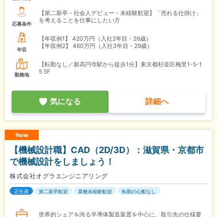
【第二新卒・社会人デビュー・未経験歓迎】「売れる仕掛け」
を考えることを仕事にしたい方
応募条件
【年収例1】
420万円（入社2年目・26歳）
【年収例2】
460万円（入社3年目・29歳）
年収
【転勤なし／新高円寺駅から徒歩1分】東京都杉並区梅里1-5-1
5 5F
勤務地
気になる
詳細へ
New
【機械設計職】CAD（2D/3D）：滋賀県・京都市
で機械設計をしましょう！
株式会社オグラエンジニアリング
正社員
第二新卒歓迎
業種未経験歓迎
転勤の心配なし
世界的シェアを誇る半導体製造装置を中心に、取引先の仕様要