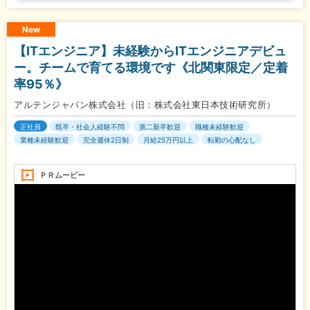
New
【ITエンジニア】未経験からITエンジニアデビュ
ー。チームで育てる環境です《北関東限定／定着
率95％》
アルテンジャパン株式会社（旧：株式会社東日本技術研究所）
正社員
既卒・社会人経験不問
第二新卒歓迎
職種未経験歓迎
業種未経験歓迎
完全週休2日制
月給25万円以上
転勤の心配なし
ＰＲムービー