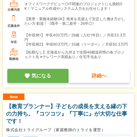
オフィスワークデビュー◎IT関連のプロジェクトにも挑戦O
K！マニュアル作成やシステム入力をお任せします！
仕事内容
【業界・業種未経験OK】将来を見据えて安定した働き方がし
たい方 歓迎！《既卒・第二新卒・26卒◎》
応募条件
【年収例1】
年収400万円／26歳（入社1年目）／月収33.3万
円
年収
【年収例2】
年収603万円／35歳（リーダー）／月収50.3万円
【転勤なし】北海道から九州まで全国46都道府県の各プロジ
ェクト先 ※テレワーク実績あり／住宅手当あり
勤務地
気になる
詳細へ
New
【教育プランナー】子どもの成長を支える縁の下
の力持ち。『コツコツ』『丁寧に』が大切な仕事
です！
株式会社トライグループ（家庭教師のトライを運営）