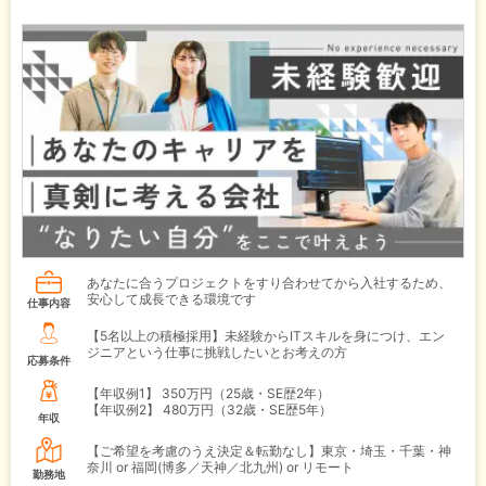
あなたに合うプロジェクトをすり合わせてから入社するため、
安心して成長できる環境です
仕事内容
【5名以上の積極採用】未経験からITスキルを身につけ、エン
ジニアという仕事に挑戦したいとお考えの方
応募条件
【年収例1】
350万円（25歳・SE歴2年）
【年収例2】
480万円（32歳・SE歴5年）
年収
【ご希望を考慮のうえ決定＆転勤なし】東京・埼玉・千葉・神
奈川 or 福岡(博多／天神／北九州) or リモート
勤務地