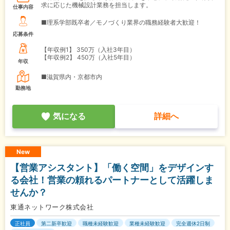
求に応じた機械設計業務を担当します。
仕事内容
■理系学部既卒者／モノづくり業界の職務経験者大歓迎！
応募条件
【年収例1】
350万（入社3年目）
【年収例2】
450万（入社5年目）
年収
■滋賀県内・京都市内
勤務地
気になる
詳細へ
New
【営業アシスタント】「働く空間」をデザインす
る会社！営業の頼れるパートナーとして活躍しま
せんか？
東通ネットワーク株式会社
正社員
第二新卒歓迎
職種未経験歓迎
業種未経験歓迎
完全週休2日制