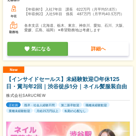
応募条件
【年収例1】
入社7年目 課長 622万円（月平均51.8万）
【年収例2】
入社5年目 係長 487万円（月平均40.5万円）
年収
各本支店（北海道、栃木、東京、神奈川、愛知、石川、大阪、
愛媛、広島、福岡） ※希望勤務地は考慮します
勤務地
気になる
詳細へ
New
【インサイドセールス】未経験歓迎◎年休125
日・賞与年2回｜渋谷徒歩1分｜ネイル髪服装自由
株式会社SARUCREW
正社員
既卒・社会人経験不問
第二新卒歓迎
職種未経験歓迎
業種未経験歓迎
月給25万円以上
転勤の心配なし