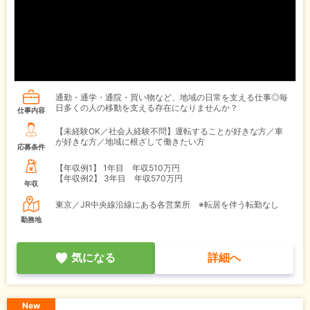
通勤・通学・通院・買い物など、地域の日常を支える仕事◎毎
日多くの人の移動を支える存在になりませんか？
仕事内容
【未経験OK／社会人経験不問】運転することが好きな方／車
が好きな方／地域に根ざして働きたい方
応募条件
【年収例1】
1年目 年収510万円
【年収例2】
3年目 年収570万円
年収
東京／JR中央線沿線にある各営業所 ※転居を伴う転勤なし
勤務地
気になる
詳細へ
New