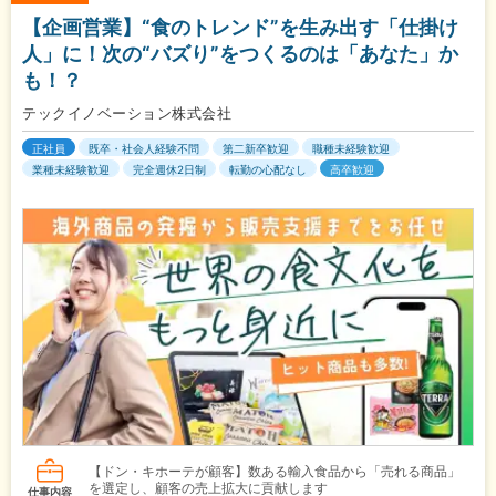
【企画営業】“食のトレンド”を生み出す「仕掛け
人」に！次の“バズり”をつくるのは「あなた」か
も！？
テックイノベーション株式会社
正社員
既卒・社会人経験不問
第二新卒歓迎
職種未経験歓迎
業種未経験歓迎
完全週休2日制
転勤の心配なし
高卒歓迎
【ドン・キホーテが顧客】数ある輸入食品から「売れる商品」
を選定し、顧客の売上拡大に貢献します
仕事内容