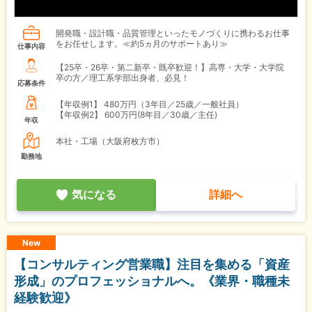
開発職・設計職・品質管理といったモノづくりに携わるお仕事
をお任せします。≪約5ヵ月のサポートあり≫
仕事内容
【25卒・26卒・第二新卒・既卒歓迎！】高専・大学・大学院
卒の方／理工系学部出身者、必見！
応募条件
【年収例1】
480万円（3年目／25歳／一般社員）
【年収例2】
600万円(8年目／30歳／主任)
年収
本社・工場（大阪府枚方市）
勤務地
気になる
詳細へ
New
【コンサルティング営業職】注目を集める「資産
形成」のプロフェッショナルへ。《業界・職種未
経験歓迎》