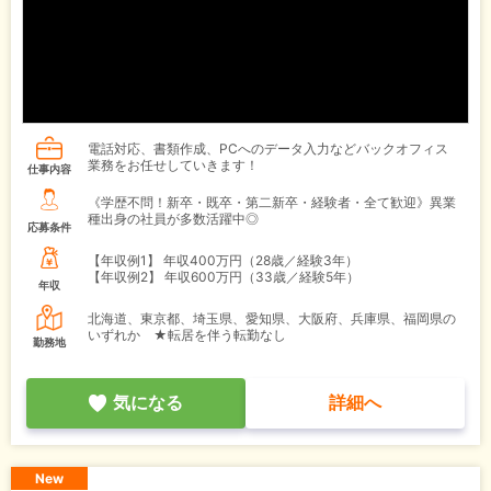
電話対応、書類作成、PCへのデータ入力などバックオフィス
業務をお任せしていきます！
仕事内容
《学歴不問！新卒・既卒・第二新卒・経験者・全て歓迎》異業
種出身の社員が多数活躍中◎
応募条件
【年収例1】
年収400万円（28歳／経験3年）
【年収例2】
年収600万円（33歳／経験5年）
年収
北海道、東京都、埼玉県、愛知県、大阪府、兵庫県、福岡県の
いずれか ★転居を伴う転勤なし
勤務地
気になる
詳細へ
New