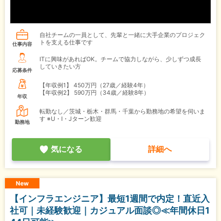
自社チームの一員として、先輩と一緒に大手企業のプロジェク
トを支える仕事です
仕事内容
ITに興味があればOK。チームで協力しながら、少しずつ成長
していきたい方
応募条件
【年収例1】
450万円（27歳／経験4年）
【年収例2】
590万円（34歳／経験8年）
年収
転勤なし／茨城・栃木・群馬・千葉から勤務地の希望を伺いま
す ※U・I・Jターン歓迎
勤務地
気になる
詳細へ
New
【インフラエンジニア】最短1週間で内定！直近入
社可｜未経験歓迎｜カジュアル面談◎≪年間休日1