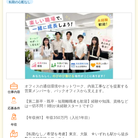
転勤の心配なし
オフィスの通信環境やネットワーク、内装工事などを提案する
営業メンバーを、バックオフィスから支えます。
仕事内容
【第二新卒・既卒・短期離職者も歓迎】経験や知識、資格など
は一切不問！9割が未経験スタートです◎
応募条件
【年収例1】
年収350万円（入社1年目）
年収
【転勤なし／希望を考慮】東京、大阪 ☆いずれも駅から徒歩