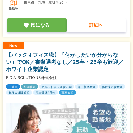
東京都（九段下駅徒歩2分）
勤務地
気になる
詳細へ
New
【バックオフィス職】「何がしたいか分からな
い」でOK／書類選考なし／25卒・26卒も歓迎／
ホワイト企業認定
FIDIA SOLUTIONS株式会社
正社員
契約社員
既卒・社会人経験不問
第二新卒歓迎
職種未経験歓迎
業種未経験歓迎
完全週休2日制
高卒歓迎