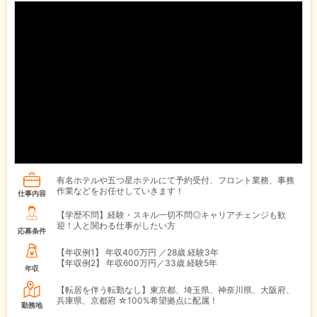
有名ホテルや五つ星ホテルにて予約受付、フロント業務、事務
作業などをお任せしていきます！
仕事内容
【学歴不問】経験・スキル一切不問◎キャリアチェンジも歓
迎！人と関わる仕事がしたい方
応募条件
【年収例1】
年収400万円 ／28歳 経験3年
【年収例2】
年収600万円／33歳 経験5年
年収
【転居を伴う転勤なし】東京都、埼玉県、神奈川県、大阪府、
兵庫県、京都府 ☆100%希望拠点に配属！
勤務地