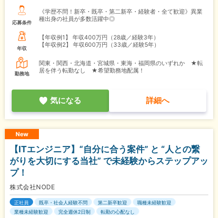
《学歴不問！新卒・既卒・第二新卒・経験者・全て歓迎》異業
種出身の社員が多数活躍中◎
応募条件
【年収例1】
年収400万円（28歳／経験3年）
【年収例2】
年収600万円（33歳／経験5年）
年収
関東・関西・北海道・宮城県・東海・福岡県のいずれか ★転
居を伴う転勤なし ★希望勤務地配属！
勤務地
気になる
詳細へ
New
【ITエンジニア】“自分に合う案件” と “人との繋
がりを大切にする当社” で未経験からステップアッ
プ！
株式会社NODE
正社員
既卒・社会人経験不問
第二新卒歓迎
職種未経験歓迎
業種未経験歓迎
完全週休2日制
転勤の心配なし