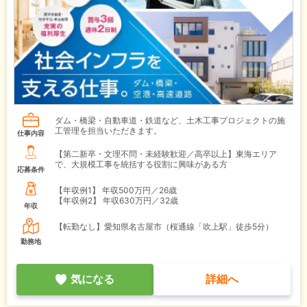
ダム・橋梁・自動車道・鉄道など、土木工事プロジェクトの施
工管理を担当いただきます。
仕事内容
【第二新卒・文理不問・未経験歓迎／高卒以上】東海エリア
で、大規模工事を統括する役割に興味がある方
応募条件
【年収例1】
年収500万円／26歳
【年収例2】
年収630万円／32歳
年収
【転勤なし】愛知県名古屋市（桜通線「吹上駅」徒歩5分）
勤務地
気になる
詳細へ