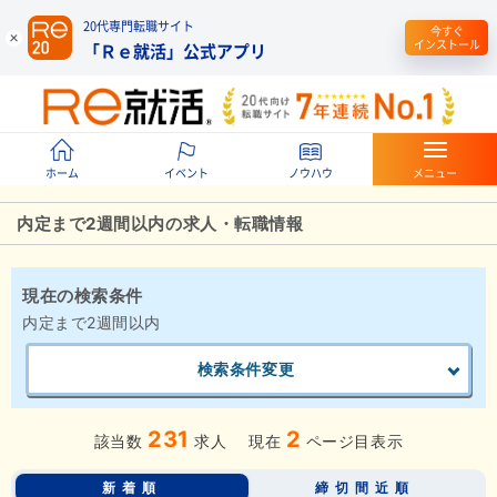
20代専門転職サイト
今すぐ
インストール
「Ｒｅ就活」公式アプリ
ホーム
イベント
ノウハウ
メニュー
内定まで2週間以内の求人・転職情報
現在の検索条件
内定まで2週間以内
検索条件変更
231
2
該当数
求人
現在
ページ目表示
新着順
締切間近順