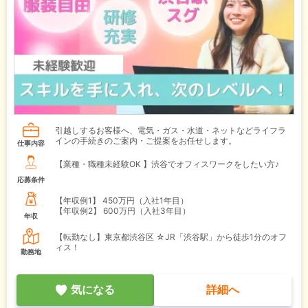
引越しするお客様へ、電気・ガス・水道・ネットなどライフラ
インの手続きのご案内・ご提案をお任せします。
仕事内容
【業種・職種未経験OK 】渋谷でオフィスワークをしたい方♪
応募条件
【年収例1】
450万円（入社1年目）
【年収例2】
600万円（入社3年目）
年収
【転勤なし】東京都渋谷区 ☆JR「渋谷駅」から徒歩1分のオフ
ィス！
勤務地
気になる
詳細へ