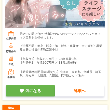
電話での問い合わせ対応やPCへのデータ入力などバックオフ
ィス業務をお任せします。
仕事内容
《学歴不問！新卒・既卒・第二新卒・経験者・全て歓迎》異業
種出身の社員が多数活躍中◎
応募条件
【年収例1】
年収400万円 ／ 28歳 経験3年
【年収例2】
年収600万円 ／ 33歳 経験5年
年収
【希望勤務地配属×転勤なし】北海道、東京都、宮城県、埼玉
県、愛知県、大阪府、兵庫県、福岡県のいずれか
勤務地
気になる
詳細へ
New