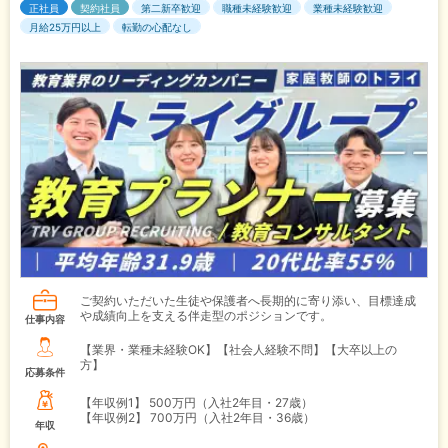
正社員
契約社員
第二新卒歓迎
職種未経験歓迎
業種未経験歓迎
月給25万円以上
転勤の心配なし
ご契約いただいた生徒や保護者へ長期的に寄り添い、目標達成
や成績向上を支える伴走型のポジションです。
仕事内容
【業界・業種未経験OK】【社会人経験不問】【大卒以上の
方】
応募条件
【年収例1】
500万円（入社2年目・27歳）
【年収例2】
700万円（入社2年目・36歳）
年収