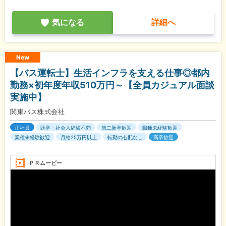
気になる
詳細へ
New
【バス運転士】生活インフラを支える仕事◎都内
勤務×初年度年収510万円～【全員カジュアル面談
実施中】
関東バス株式会社
正社員
既卒・社会人経験不問
第二新卒歓迎
職種未経験歓迎
業種未経験歓迎
月給25万円以上
転勤の心配なし
高卒歓迎
ＰＲムービー