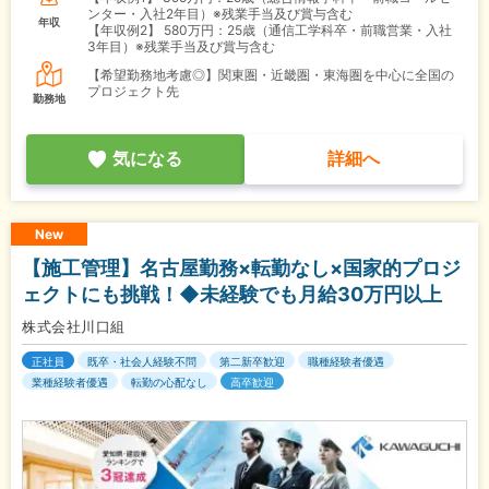
ンター・入社2年目）※残業手当及び賞与含む
年収
【年収例2】
580万円：25歳（通信工学科卒・前職営業・入社
3年目）※残業手当及び賞与含む
【希望勤務地考慮◎】関東圏・近畿圏・東海圏を中心に全国の
プロジェクト先
勤務地
気になる
詳細へ
New
【施工管理】名古屋勤務×転勤なし×国家的プロジ
ェクトにも挑戦！◆未経験でも月給30万円以上
株式会社川口組
正社員
既卒・社会人経験不問
第二新卒歓迎
職種経験者優遇
業種経験者優遇
転勤の心配なし
高卒歓迎