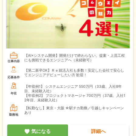
【AI×システム開発】開発だけで終わらない。提案・上流工程
にも挑戦できるエンジニアへ（未経験可）
仕事内容
【第二新卒OK】Ｒｅ就活入社も多数！安定した会社で安心し
てエンジニアデビューしたい方 歓迎！
応募条件
【年収例1】
システムエンジニア 550万円（33歳、入社8年
目、未経験入社）
年収
【年収例2】
プロジェクトマネージャ 700万円（37歳、入社1
2年目、未経験入社）
【転勤なし】東京・大阪 ☆駅チカ勤務／引越しキャンペーン
あり
勤務地
気になる
詳細へ