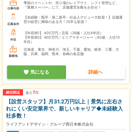
季節のイベントや、売り場のレイアウト、シフト管理など。
『業務スーパー』にて、店舗運営全般をお任せ！
仕事内容
【未経験・既卒・第二新卒・社会人デビュー大歓迎！】店舗運
営や経営に興味のある方！25卒も歓迎！
応募条件
【年収例1】
400万円／店長（26歳・入社4年目）
【年収例2】
600万円／エリアマネージャー（40歳・入社10
年収
年目）
北海道、東京、神奈川、埼玉、千葉、愛知、岐阜、三重、大
阪、兵庫、福岡、熊本、長崎の各店舗
勤務地
気になる
詳細へ
7
締切間近
あと
日
【設営スタッフ】月31.2万円以上｜景気に左右さ
れにくい安定業界で、新しいキャリア◆未経験入
社多数！
ライフアンドデザイン・グループ西日本株式会社