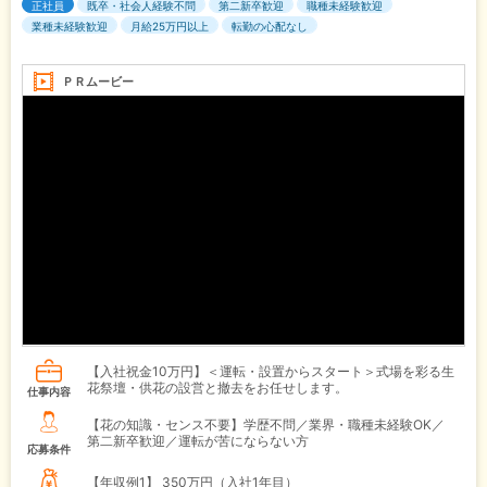
正社員
既卒・社会人経験不問
第二新卒歓迎
職種未経験歓迎
業種未経験歓迎
月給25万円以上
転勤の心配なし
ＰＲムービー
【入社祝金10万円】＜運転・設置からスタート＞式場を彩る生
花祭壇・供花の設営と撤去をお任せします。
仕事内容
【花の知識・センス不要】学歴不問／業界・職種未経験OK／
第二新卒歓迎／運転が苦にならない方
応募条件
【年収例1】
350万円（入社1年目）