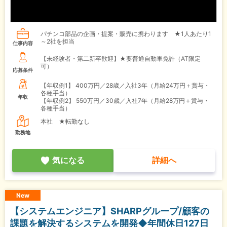
パチンコ部品の企画・提案・販売に携わります ★1人あたり1
～2社を担当
仕事内容
【未経験者・第二新卒歓迎】★要普通自動車免許（AT限定
可）
応募条件
【年収例1】
400万円／28歳／入社3年（月給24万円＋賞与・
各種手当）
年収
【年収例2】
550万円／30歳／入社7年（月給28万円＋賞与・
各種手当）
本社 ★転勤なし
勤務地
気になる
詳細へ
New
【システムエンジニア】SHARPグループ/顧客の
課題を解決するシステムを開発◆年間休日127日