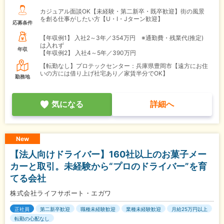
カジュアル面談OK【未経験・第二新卒・既卒歓迎】街の風景
を創る仕事がしたい方【U・I・Jターン歓迎】
応募条件
【年収例1】
入社2～3年／354万円 ※通勤費・残業代(推定)
は入れず
年収
【年収例2】
入社4～5年／390万円
【転勤なし】プロテックセンター：兵庫県豊岡市【遠方にお住
いの方には借り上げ社宅あり／家賃半分でOK】
勤務地
気になる
詳細へ
New
【法人向けドライバー】160社以上のお菓子メー
カーと取引。未経験から“プロのドライバー”を育
てる会社
株式会社ライフサポート・エガワ
正社員
第二新卒歓迎
職種未経験歓迎
業種未経験歓迎
月給25万円以上
転勤の心配なし