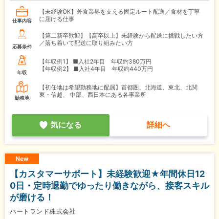
【未経験OK】外食業界を支える固定ルート配送／食材を丁寧
に届ける仕事
仕事内容
【第二新卒歓迎】【高卒以上】未経験から配送に挑戦したい方
／落ち着いて配送に取り組みたい方
応募条件
【年収例1】
■入社2年目 年収約380万円
【年収例2】
■入社4年目 年収約440万円
年収
【初任地は希望勤務地に配属】首都圏、北海道、東北、北関
東・信越、 中部、西日本にある各事業所
勤務地
気になる
詳細へ
New
【カスタマーサポート】未経験歓迎★年間休日12
0日・定時退勤でゆったり働きながら、接客スキル
が磨ける！
ハートランド株式会社