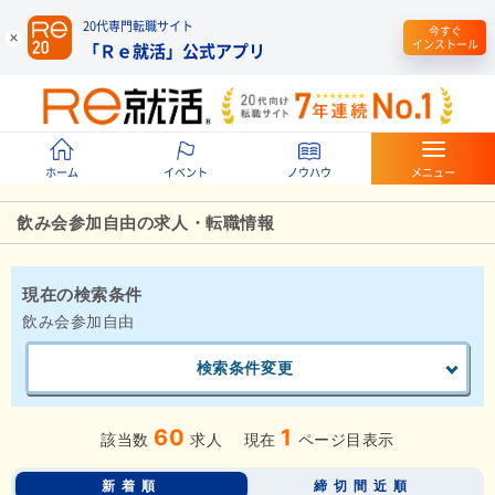
20代専門転職サイト
今すぐ
インストール
「Ｒｅ就活」公式アプリ
ホーム
イベント
ノウハウ
メニュー
飲み会参加自由の求人・転職情報
現在の検索条件
飲み会参加自由
検索条件変更
60
1
該当数
求人
現在
ページ目表示
新着順
締切間近順