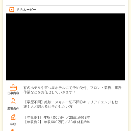
ＰＲムービー
有名ホテルや五つ星ホテルにて予約受付、フロント業務、事務
作業などをお任せしていきます！
仕事内容
【学歴不問】経験・スキル一切不問◎キャリアチェンジも歓
迎！人と関わる仕事がしたい方
応募条件
【年収例1】
年収400万円 ／28歳 経験3年
【年収例2】
年収600万円／33歳 経験5年
年収