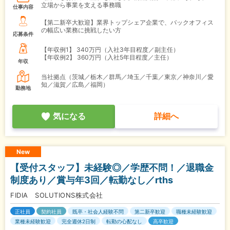
立場から事業を支える事務職
仕事内容
【第二新卒大歓迎】業界トップシェア企業で、バックオフィス
の幅広い業務に挑戦したい方
応募条件
【年収例1】
340万円（入社3年目程度／副主任）
【年収例2】
360万円（入社5年目程度／主任）
年収
当社拠点（茨城／栃木／群馬／埼玉／千葉／東京／神奈川／愛
知／滋賀／広島／福岡）
勤務地
気になる
詳細へ
New
【受付スタッフ】未経験◎／学歴不問！／退職金
制度あり／賞与年3回／転勤なし／rths
FIDIA SOLUTIONS株式会社
正社員
契約社員
既卒・社会人経験不問
第二新卒歓迎
職種未経験歓迎
業種未経験歓迎
完全週休2日制
転勤の心配なし
高卒歓迎