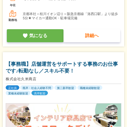
年収
京都本社＜桂川イオン辺り＞阪急京都線「洛西口駅」より徒歩
5分★マイカー通勤OK・駐車場完備
勤務地
気になる
詳細へ
【事務職】店舗運営をサポートする事務のお仕事
です♪転勤なし／スキル不要！
株式会社久米商店
正社員
既卒・社会人経験不問
第二新卒歓迎
職種未経験歓迎
業種未経験歓迎
高卒歓迎