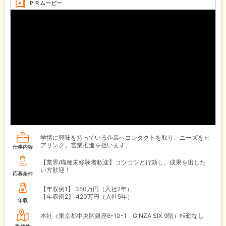
ＰＲムービー
学情に興味を持っている企業へコンタクトを取り、ニーズをヒ
アリング。営業推進を担います。
仕事内容
【業界/職種未経験者歓迎】コツコツと行動し、成果を出した
い方歓迎！
応募条件
【年収例1】
350万円（入社2年）
【年収例2】
420万円（入社5年）
年収
本社（東京都中央区銀座6-10-1 GINZA SIX 9階）転勤なし