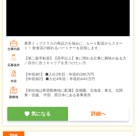
業界トップクラスの商品力を強みに、ルート配送からスター
ト！ 飲食店の頼れるパートナーを目指します。
仕事内容
【第二新卒歓迎】【高卒以上】食に関わる仕事に興味がある方
／自分に合うキャリアを見つけたい方
応募条件
【年収例1】
■入社2年目：年収約380万円
【年収例2】
■入社4年目：年収約440万円
年収
【初任地は希望勤務地に配属】首都圏、北海道、東北、北関
東・信越、 中部、西日本にある各事業所
勤務地
気になる
詳細へ
New