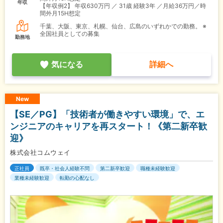
年収
【年収例2】
年収630万円 ／ 31歳 経験3年 ／月給36万円／時
間外月15H想定
千葉、大阪、東京、札幌、仙台、広島のいずれかでの勤務。 ※
全国社員としての募集
勤務地
気になる
詳細へ
New
【SE／PG】「技術者が働きやすい環境」で、エ
ンジニアのキャリアを再スタート！《第二新卒歓
迎》
株式会社コムウェイ
正社員
既卒・社会人経験不問
第二新卒歓迎
職種未経験歓迎
業種未経験歓迎
転勤の心配なし