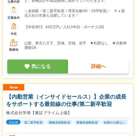
ど、各種設計や製品開発に携わっていただきます。
仕事内容
＼未経験・第二新卒歓迎！理系全般OK・25卒歓迎／ Ｒｅ就
活入社の先輩も活躍しています！
応募条件
【年収例1】
450万円／入社3年目・ボーナス2回
年収
山梨、東京八王子、茨城、宮城、岩手 ★転勤なし ★自動車
通勤OK
勤務地
気になる
詳細へ
New
【内勤営業（インサイドセールス）】企業の成長
をサポートする最前線の仕事/第二新卒歓迎
株式会社学情【東証プライム上場】
正社員
第二新卒歓迎
職種未経験歓迎
業種未経験歓迎
転勤の心配なし