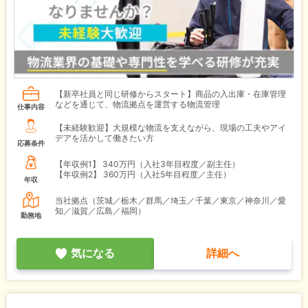
【新卒社員と同じ研修からスタート】商品の入出庫・在庫管理
などを通じて、物流拠点を運営する物流管理
仕事内容
【未経験歓迎】大規模な物流を支えながら、現場の工夫やアイ
デアを活かして働きたい方
応募条件
【年収例1】
340万円（入社3年目程度／副主任）
【年収例2】
360万円（入社5年目程度／主任）
年収
当社拠点（茨城／栃木／群馬／埼玉／千葉／東京／神奈川／愛
知／滋賀／広島／福岡）
勤務地
気になる
詳細へ