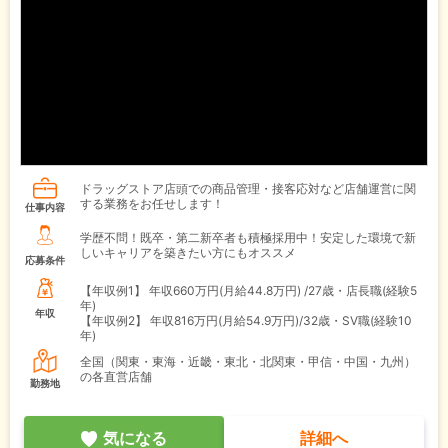
ドラッグストア店頭での商品管理・接客応対など店舗運営に関
する業務をお任せします！
仕事内容
学歴不問！既卒・第二新卒者も積極採用中！安定した環境で新
しいキャリアを築きたい方にもオススメ
応募条件
【年収例1】
年収660万円(月給44.8万円) /27歳・店長職(経験5
年)
年収
【年収例2】
年収816万円(月給54.9万円)/32歳・SV職(経験10
年)
全国（関東・東海・近畿・東北・北関東・甲信・中国・九州）
の各直営店舗
勤務地
気になる
詳細へ