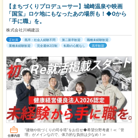
【まちづくりプロデューサー】城崎温泉や映画
「国宝」ロケ地にもなったあの場所も！◆0から
「手に職」を。
株式会社川嶋建設
正社員
既卒・社会人経験不問
第二新卒歓迎
職種未経験歓迎
業種未経験歓迎
完全週休2日制
転勤の心配なし
高卒歓迎
“建物や街づくりの司令塔”をお任せ◆希望分野考慮！≪「管
理」がメインなので、体力的な負担は少なめ！≫
仕事内容