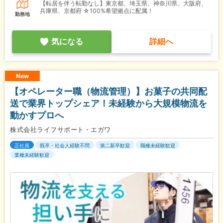
【転居を伴う転勤なし】東京都、埼玉県、神奈川県、大阪府、
兵庫県、京都府 ☆100%希望拠点に配属！
勤務地
気になる
詳細へ
New
【オペレーター職（物流管理）】お菓子の共同配
送で業界トップシェア！未経験から大規模物流を
動かすプロへ
株式会社ライフサポート・エガワ
正社員
既卒・社会人経験不問
第二新卒歓迎
職種未経験歓迎
業種未経験歓迎