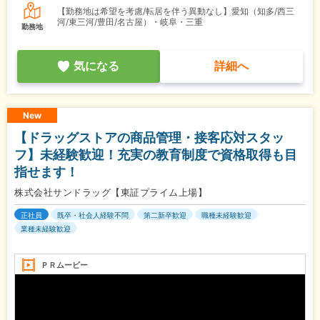
【勤務地は希望を考慮/転居を伴う異動なし】愛知（知多/西三
河/東三河/豊田/名古屋）・岐阜・三重
勤務地
気になる
詳細へ
New
【ドラッグストアの商品管理・接客応対スタッ
フ】未経験歓迎！充実の教育制度で資格取得も目
指せます！
株式会社サンドラッグ【東証プライム上場】
正社員
既卒・社会人経験不問
第二新卒歓迎
職種未経験歓迎
業種未経験歓迎
ＰＲムービー