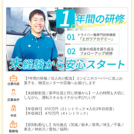
【1年間の研修／法人向け配送】コンビニやスーパーに並ぶお
菓子を、物流センターや店舗へお届けします
仕事内容
【未経験歓迎／新卒社員と同じ研修から】一人の時間も大切に
しながら、運転スキルをイチから学びたい方
応募条件
【年収例1】
410万円（2トントラック ※入社2年目程度）
【年収例2】
470万円（4トントラック）
年収
【原則転勤なし】当社拠点（茨城／栃木／群馬／埼玉／千葉／
東京／神奈川／愛知／福岡）
勤務地