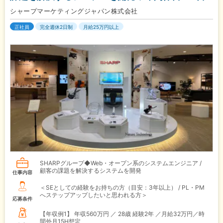
シャープマーケティングジャパン株式会社
正社員
完全週休2日制
月給25万円以上
SHARPグループ◆Web・オープン系のシステムエンジニア /
顧客の課題を解決するシステムを開発
仕事内容
＜SEとしての経験をお持ちの方（目安：3年以上） / PL・PM
へステップアップしたいと思われる方＞
応募条件
【年収例1】
年収560万円 ／ 28歳 経験2年 ／月給32万円／時
間外月15H想定