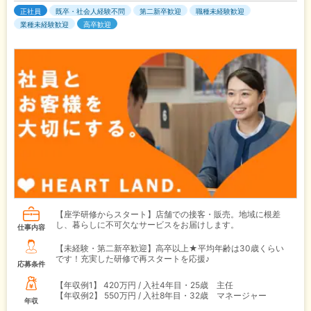
正社員
既卒・社会人経験不問
第二新卒歓迎
職種未経験歓迎
業種未経験歓迎
高卒歓迎
【座学研修からスタート】店舗での接客・販売。地域に根差
し、暮らしに不可欠なサービスをお届けします。
仕事内容
【未経験・第二新卒歓迎】高卒以上★平均年齢は30歳くらい
です！充実した研修で再スタートを応援♪
応募条件
【年収例1】
420万円 / 入社4年目・25歳 主任
【年収例2】
550万円 / 入社8年目・32歳 マネージャー
年収