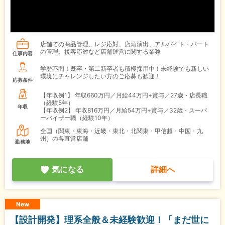
店舗での商品管理、レジ応対、店頭演出、アルバイト・パート
の管理、接客応対など店舗運営に関する業務
仕事内容
学歴不問！既卒・第二新卒者も積極採用中！未経験でも新しい
環境にチャレンジしたい方のご応募も歓迎！
応募条件
【年収例1】
年収660万円／月給44万円+賞与／27歳・店長職
（経験5年）
年収
【年収例2】
年収816万円／月給54万円+賞与／32歳・スーパ
ーバイザー職（経験10年）
全国（関東・東海・近畿・東北・北関東・甲信越・中国・九
州）の各直営店舗
勤務地
気になる
詳細へ
New
【設計開発】理系全般＆未経験歓迎！「まだ世に