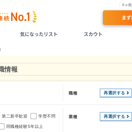
Ｒｅ就
まず
気になったリスト
スカウト
報
職情報
再選択する
職種
第二新卒歓迎
学歴不問
再選択する
業種
同職種経験5年以上