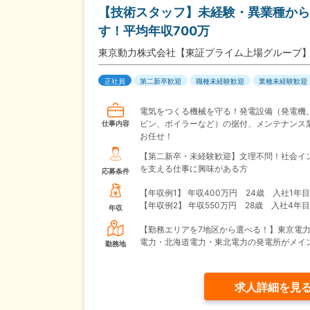
【技術スタッフ】未経験・異業種から
す！平均年収700万
東京動力株式会社【東証プライム上場グループ
正社員
第二新卒歓迎
職種未経験歓迎
業種未経験歓迎
電気をつくる機械を守る！発電設備（発電機
ビン、ボイラーなど）の据付、メンテナンス
仕事内容
お任せ！
【第二新卒・未経験歓迎】文理不問！社会イ
を支える仕事に興味がある方
応募条件
【年収例1】
年収400万円 24歳 入社1年
【年収例2】
年収550万円 28歳 入社4年
年収
【勤務エリアを7地区から選べる！】東京電
電力・北海道電力・東北電力の発電所がメイ
勤務地
求人詳細を見