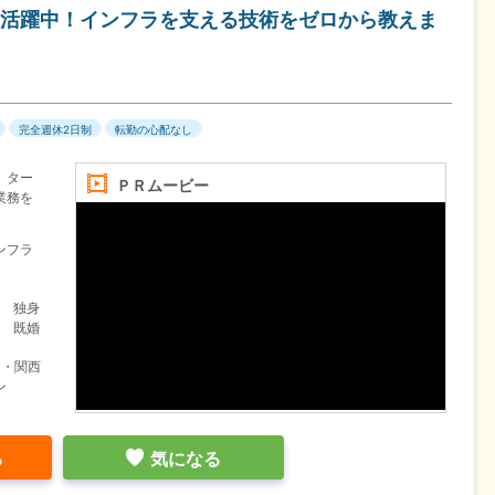
活躍中！インフラを支える技術をゼロから教えま
】
完全週休2日制
転勤の心配なし
、ター
ＰＲムービー
業務を
ンフラ
目 独身
目 既婚
力・関西
ン
る
気になる