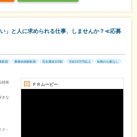
い」と人に求められる仕事、しませんか？≪応募
験歓迎
業種未経験歓迎
完全週休2日制
月給25万円以上
転勤の心配なし
転技術
ＰＲムービー
好きな
イク・