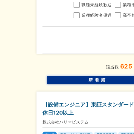
職種未経験歓迎
業種
業種経験者優遇
高卒
年収
625
完全週休2日制
年間休
こだわり
該当数
条件
土日面接OK
書類選
新着順
【設備エンジニア】東証スタンダード
休日120以上
株式会社ハリマビステム