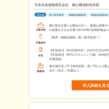
日本生命保険相互会社 都心職域特別本部
正社員
第二新卒歓迎
職種未経験歓迎
業種未経験歓迎
都心部の企業にお勤めの方へ、最適な保険サ
の提案をするお仕事◎約1年間の初期研修あり
仕事内容
《業界・職種未経験／第二新卒歓迎！》
応募条件
【年収例1】
3年目Ⅱ型ASC：約510万(2025
【年収例2】
AFPL(マネジメント職)：約699万
年収
年度実績)
東京港区虎ノ門【神谷町駅・虎ノ門ヒルズ駅
歩3～4分】／転勤なし
勤務地
求人詳細を見