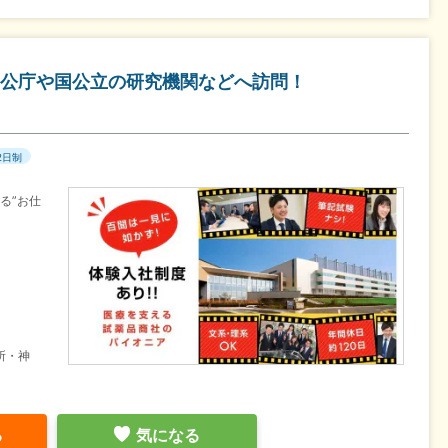
公庁や国公立の研究機関などへ訪問！
2日制
る”お仕
所・神
る
気になる