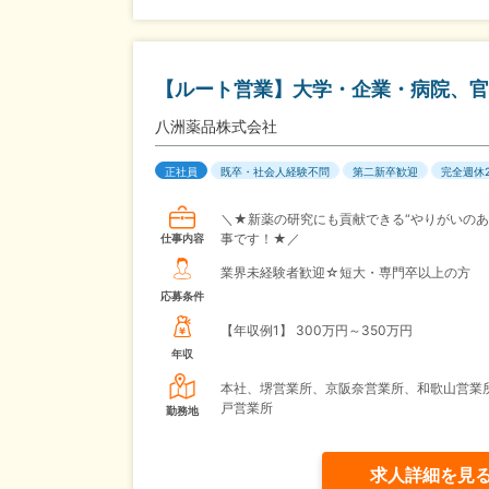
【ルート営業】大学・企業・病院、官
八洲薬品株式会社
正社員
既卒・社会人経験不問
第二新卒歓迎
完全週休
＼★新薬の研究にも貢献できる“やりがいのあ
事です！★／
仕事内容
業界未経験者歓迎☆短大・専門卒以上の方
応募条件
【年収例1】
300万円～350万円
年収
本社、堺営業所、京阪奈営業所、和歌山営業
戸営業所
勤務地
求人詳細を見