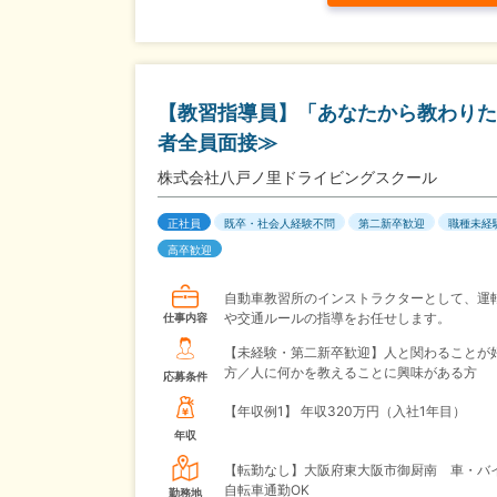
【教習指導員】「あなたから教わりた
者全員面接≫
株式会社八戸ノ里ドライビングスクール
正社員
既卒・社会人経験不問
第二新卒歓迎
職種未経
高卒歓迎
自動車教習所のインストラクターとして、運
や交通ルールの指導をお任せします。
仕事内容
【未経験・第二新卒歓迎】人と関わることが
方／人に何かを教えることに興味がある方
応募条件
【年収例1】
年収320万円（入社1年目）
年収
【転勤なし】大阪府東大阪市御厨南 車・バ
自転車通勤OK
勤務地