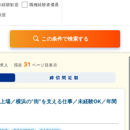
未経験歓迎
職種経験者優遇
歓迎
31
日120日以上
残業少なめ（1日1時間以内）
月給25万円以
求人
現在
ページ目表示
考なし
締切間近順
さらに詳しく検索したい方はこちら➤
上場／横浜の”街”を支える仕事／未経験OK／年間