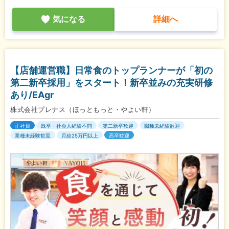
気になる
詳細へ
【店舗運営職】日常食のトップランナーが「初の
第二新卒採用」をスタート！新卒並みの充実研修
あり/EAgr
株式会社プレナス（ほっともっと・やよい軒）
正社員
既卒・社会人経験不問
第二新卒歓迎
職種未経験歓迎
業種未経験歓迎
月給25万円以上
高卒歓迎