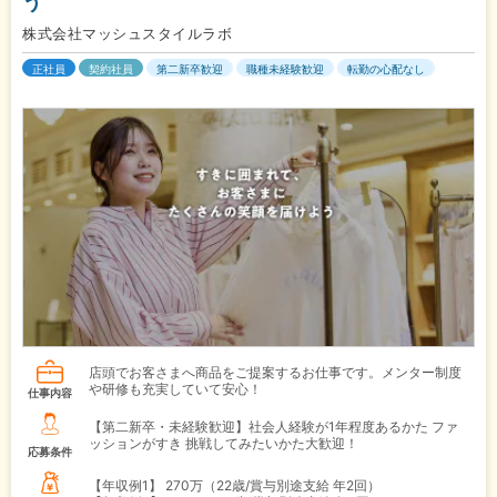
う
株式会社マッシュスタイルラボ
正社員
契約社員
第二新卒歓迎
職種未経験歓迎
転勤の心配なし
店頭でお客さまへ商品をご提案するお仕事です。メンター制度
や研修も充実していて安心！
仕事内容
【第二新卒・未経験歓迎】社会人経験が1年程度あるかた ファ
ッションがすき 挑戦してみたいかた大歓迎！
応募条件
【年収例1】
270万（22歳/賞与別途支給 年2回）