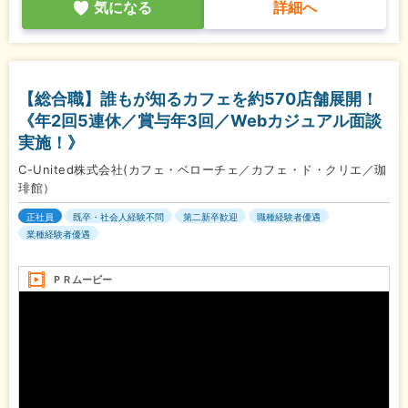
気になる
詳細へ
【総合職】誰もが知るカフェを約570店舗展開！
《年2回5連休／賞与年3回／Webカジュアル面談
実施！》
C-United株式会社(カフェ・ベローチェ／カフェ・ド・クリエ／珈
琲館）
正社員
既卒・社会人経験不問
第二新卒歓迎
職種経験者優遇
業種経験者優遇
ＰＲムービー