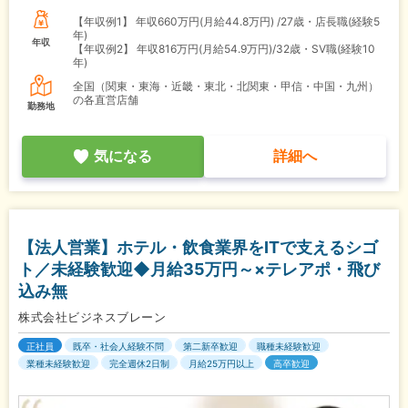
【年収例1】
年収660万円(月給44.8万円) /27歳・店長職(経験5
年)
年収
【年収例2】
年収816万円(月給54.9万円)/32歳・SV職(経験10
年)
全国（関東・東海・近畿・東北・北関東・甲信・中国・九州）
の各直営店舗
勤務地
気になる
詳細へ
【法人営業】ホテル・飲食業界をITで支えるシゴ
ト／未経験歓迎◆月給35万円～×テレアポ・飛び
込み無
株式会社ビジネスブレーン
正社員
既卒・社会人経験不問
第二新卒歓迎
職種未経験歓迎
業種未経験歓迎
完全週休2日制
月給25万円以上
高卒歓迎