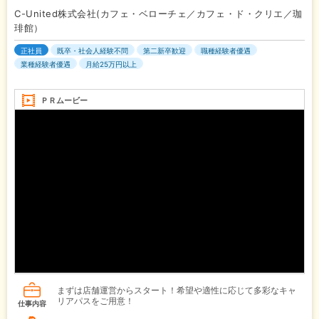
C-United株式会社(カフェ・ベローチェ／カフェ・ド・クリエ／珈
琲館）
正社員
既卒・社会人経験不問
第二新卒歓迎
職種経験者優遇
業種経験者優遇
月給25万円以上
ＰＲムービー
まずは店舗運営からスタート！希望や適性に応じて多彩なキャ
リアパスをご用意！
仕事内容