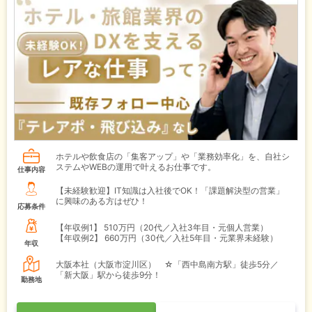
ホテルや飲食店の「集客アップ」や「業務効率化」を、自社シ
ステムやWEBの運用で叶えるお仕事です。
仕事内容
【未経験歓迎】IT知識は入社後でOK！「課題解決型の営業」
に興味のある方はぜひ！
応募条件
【年収例1】
510万円（20代／入社3年目・元個人営業）
【年収例2】
660万円（30代／入社5年目・元業界未経験）
年収
大阪本社（大阪市淀川区） ☆「西中島南方駅」徒歩5分／
「新大阪」駅から徒歩9分！
勤務地