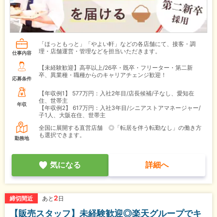
「ほっともっと」「やよい軒」などの各店舗にて、接客・調
理・店舗運営・管理などを担当いただきます。
仕事内容
【未経験歓迎】高卒以上/26卒・既卒・フリーター・第二新
卒、異業種・職種からのキャリアチェンジ歓迎！
応募条件
【年収例1】
577万円：入社2年目/店長候補/子なし、愛知在
住、世帯主
年収
【年収例2】
617万円：入社3年目/シニアストアマネージャー/
子1人、大阪在住、世帯主
全国に展開する直営店舗 ◎「転居を伴う転勤なし」の働き方
も選択できます。
勤務地
気になる
詳細へ
2
締切間近
あと
日
【販売スタッフ】未経験歓迎◎楽天グループでキ