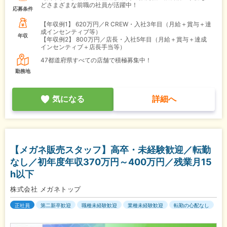
どさまざまな前職の社員が活躍中！
応募条件
【年収例1】
620万円／R CREW・入社3年目（月給＋賞与＋達
成インセンティブ等）
年収
【年収例2】
800万円／店長・入社5年目（月給＋賞与＋達成
インセンティブ＋店長手当等）
47都道府県すべての店舗で積極募集中！
勤務地
気になる
詳細へ
【メガネ販売スタッフ】高卒・未経験歓迎／転勤
なし／初年度年収370万円～400万円／残業月15
h以下
株式会社 メガネトップ
正社員
第二新卒歓迎
職種未経験歓迎
業種未経験歓迎
転勤の心配なし