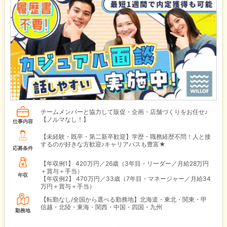
チームメンバーと協力して販促・企画・店舗づくりをお任せ♪
【ノルマなし！】
仕事内容
【未経験・既卒・第二新卒歓迎】学歴・職務経歴不問！人と接
するのが好きな方歓迎♪キャリアパスも豊富★
応募条件
【年収例1】
420万円／26歳（3年目・リーダー／月給28万円
＋賞与＋手当）
年収
【年収例2】
470万円／33歳（7年目・マネージャー／月給34
万円＋賞与＋手当）
【転勤なし/全国から選べる勤務地】北海道・東北・関東・甲
信越・北陸・東海・関西・中国・四国・九州
勤務地