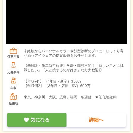
未経験からパーソナルカラーや顔型診断のプロに！じっくり寄
り添うアイウェアの提案販売をお任せします。
仕事内容
【未経験・第二新卒歓迎】学歴・職歴不問！「新しいことに挑
戦したい」「人と接するのが好き」な方大歓迎◎
応募条件
【年収例1】
（1年目・新卒）350万
【年収例2】
（3年目・店長＋SV）600万
年収
東京、神奈川、大阪、広島、福岡 各店舗 ★初任地確約
勤務地
気になる
詳細へ