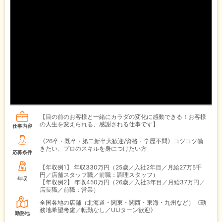
【目の前のお客様と一緒にカラダの変化に感動できる！お客様
の人生を変えられる、感謝される仕事です】
仕事内容
《26卒・既卒・第二新卒大歓迎/資格・学歴不問》コツコツ働
きたい、プロのスキルを身につけたい方
応募条件
【年収例1】
年収330万円（25歳／入社2年目／月給27万5千
円／店舗スタッフ職／前職：調理スタッフ）
年収
【年収例2】
年収450万円（26歳／入社3年目／月給37万円／
店長職／前職：営業）
全国各地の店舗（北海道・関東・関西・東海・九州など）《勤
務地希望考慮／転勤なし／UIJターン歓迎》
勤務地