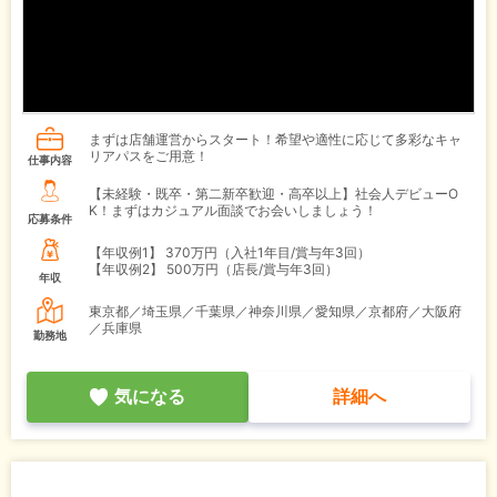
まずは店舗運営からスタート！希望や適性に応じて多彩なキャ
リアパスをご用意！
仕事内容
【未経験・既卒・第二新卒歓迎・高卒以上】社会人デビューO
K！まずはカジュアル面談でお会いしましょう！
応募条件
【年収例1】
370万円（入社1年目/賞与年3回）
【年収例2】
500万円（店長/賞与年3回）
年収
東京都／埼玉県／千葉県／神奈川県／愛知県／京都府／大阪府
／兵庫県
勤務地
気になる
詳細へ