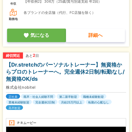
【年収例2】
306万（25歳/賞与別途支給 年2回）
年収
各ブランドの全店舗（代行、FC店舗を除く）
勤務地
気になる
詳細へ
2
締切間近
あと
日
【Dr.stretchのパーソナルトレーナー】無資格か
らプロのトレーナーへ。完全週休2日制/転勤なし/
無資格OK/ds
株式会社nobitel
正社員
既卒・社会人経験不問
第二新卒歓迎
職種未経験歓迎
業種未経験歓迎
完全週休2日制
月給25万円以上
転勤の心配なし
高卒歓迎
ＰＲムービー