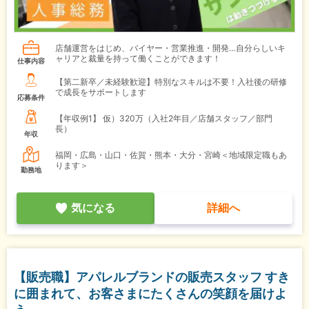
店舗運営をはじめ、バイヤー・営業推進・開発…自分らしいキ
ャリアと裁量を持って働くことができます！
仕事内容
【第二新卒／未経験歓迎】特別なスキルは不要！入社後の研修
で成長をサポートします
応募条件
【年収例1】
仮）320万（入社2年目／店舗スタッフ／部門
長）
年収
福岡・広島・山口・佐賀・熊本・大分・宮崎＜地域限定職もあ
ります＞
勤務地
気になる
詳細へ
【販売職】アパレルブランドの販売スタッフ すき
に囲まれて、お客さまにたくさんの笑顔を届けよ