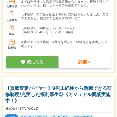
まずは全国様々な店舗で販売業務からスタート。経験を積んで
いただいた後、様々なキャリアを選択できます。
仕事内容
【未経験・第二新卒歓迎】特別な知識は何もいりません。自分
で工夫をし、挑戦できる方を求めています！
応募条件
【年収例1】
340万円（23歳／1年目）
【年収例2】
400万円（26歳／3年目）
年収
全国のカインズ店舗 ※選考を通してご経験などを考慮して決
定します！
勤務地
気になる
詳細へ
【買取査定バイヤー】9割未経験から活躍できる研
修制度/充実した福利厚生◎《カジュアル面談実施
中！》
株式会社STAYGOLD
正社員
既卒・社会人経験不問
第二新卒歓迎
職種未経験歓迎