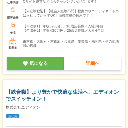
Cサイト運営などにもチャレンジいただけます！
仕事内容
【未経験歓迎】【社会人経験不問】提案力やコーディネート力
は入社してからでOK！面接重視の採用です！
応募条件
【年収例1】
年収520万円／30歳店長職／入社8年目
【年収例2】
年収430万円／25歳店長職／入社4年目
年収
東京都・大阪府・京都府・兵庫県・愛知県・福岡県・その他地
域の店舗
勤務地
気になる
詳細へ
【総合職】より豊かで快適な生活へ、エディオン
でスイッチオン！
株式会社エディオン
正社員