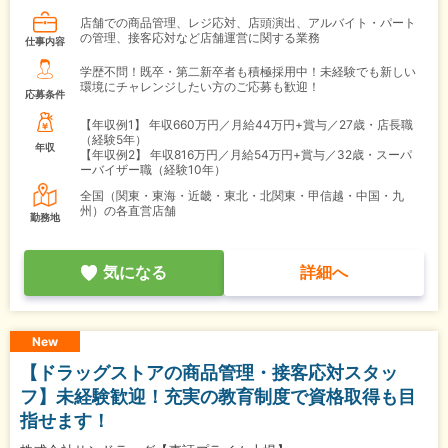
店舗での商品管理、レジ応対、店頭演出、アルバイト・パート
の管理、接客応対など店舗運営に関する業務
仕事内容
学歴不問！既卒・第二新卒者も積極採用中！未経験でも新しい
環境にチャレンジしたい方のご応募も歓迎！
応募条件
【年収例1】
年収660万円／月給44万円+賞与／27歳・店長職
（経験5年）
年収
【年収例2】
年収816万円／月給54万円+賞与／32歳・スーパ
ーバイザー職（経験10年）
全国（関東・東海・近畿・東北・北関東・甲信越・中国・九
州）の各直営店舗
勤務地
気になる
詳細へ
New
【ドラッグストアの商品管理・接客応対スタッ
フ】未経験歓迎！充実の教育制度で資格取得も目
指せます！