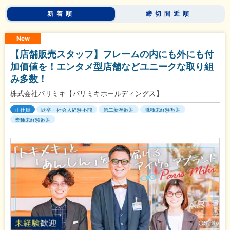
新着順
締切間近順
New
【店舗販売スタッフ】フレームの内にも外にも付
加価値を！エンタメ型店舗などユニークな取り組
み多数！
株式会社パリミキ【パリミキホールディングス】
正社員
既卒・社会人経験不問
第二新卒歓迎
職種未経験歓迎
業種未経験歓迎