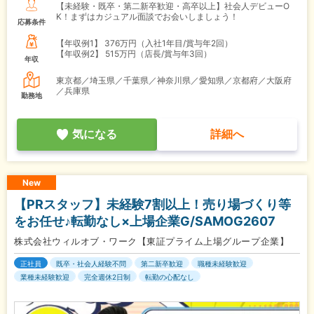
【未経験・既卒・第二新卒歓迎・高卒以上】社会人デビューO
K！まずはカジュアル面談でお会いしましょう！
応募条件
【年収例1】
376万円（入社1年目/賞与年2回）
【年収例2】
515万円（店長/賞与年3回）
年収
東京都／埼玉県／千葉県／神奈川県／愛知県／京都府／大阪府
／兵庫県
勤務地
気になる
詳細へ
New
【PRスタッフ】未経験7割以上！売り場づくり等
をお任せ♪転勤なし×上場企業G/SAMOG2607
株式会社ウィルオブ・ワーク【東証プライム上場グループ企業】
正社員
既卒・社会人経験不問
第二新卒歓迎
職種未経験歓迎
業種未経験歓迎
完全週休2日制
転勤の心配なし