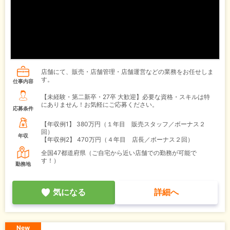
店舗にて、販売・店舗管理・店舗運営などの業務をお任せしま
す。
仕事内容
【未経験・第二新卒・27卒 大歓迎】必要な資格・スキルは特
にありません！お気軽にご応募ください。
応募条件
【年収例1】
380万円（１年目 販売スタッフ／ボーナス２
回）
年収
【年収例2】
470万円（４年目 店長／ボーナス２回）
全国47都道府県（ご自宅から近い店舗での勤務が可能で
す！）
勤務地
気になる
詳細へ
New