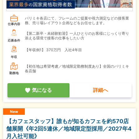
パリミキ各店にて、フレームのご提案や視力測定などの接客業
務、売り場レイアウト企画などをお任せします。
仕事内容
【第二新卒・未経験歓迎】一人ひとりのお客様にじっくり寄り
添える環境で接客の仕事をしたい方
応募条件
【年収例1】
370万円 入社4年目
年収
【初任地は希望考慮／地域限定勤務制度あり】全国のパリミキ
各店舗
勤務地
気になる
詳細へ
New
【カフェスタッフ】誰もが知るカフェを約570店
舗展開《年2回5連休／地域限定型採用／2027年4
月入社可能》