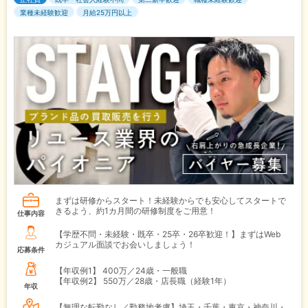
業種未経験歓迎
月給25万円以上
まずは研修からスタート！未経験からでも安心してスタートで
きるよう、約1カ月間の研修制度をご用意！
仕事内容
【学歴不問・未経験・既卒・25卒・26卒歓迎！】まずはWeb
カジュアル面談でお会いしましょう！
応募条件
【年収例1】
400万／24歳・一般職
【年収例2】
550万／28歳・店長職（経験1年）
年収
【無理な転勤なし／勤務地考慮】埼玉・千葉・東京・神奈川・