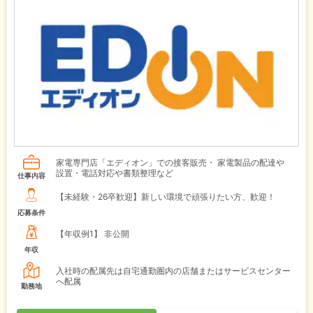
家電専門店「エディオン」での接客販売・ 家電製品の配達や
設置・電話対応や書類整理など
仕事内容
【未経験・26卒歓迎】新しい環境で頑張りたい方、歓迎！
応募条件
【年収例1】
非公開
年収
入社時の配属先は自宅通勤圏内の店舗またはサービスセンター
へ配属
勤務地