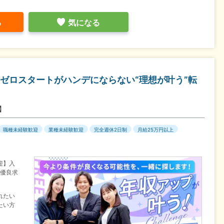
る
気になる
！ゼロスタートがハンデにならない“理想が叶う”転
】
職種未経験歓迎
業種未経験歓迎
完全週休2日制
月給25万円以上
迎】入
ど優良求
れたい
たい方