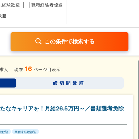
未経験歓迎
職種経験者優遇
歓迎
16
日120日以上
残業少なめ（1日1時間以内）
月給25万円以
求人
現在
ページ目表示
考なし
締切間近順
さらに詳しく検索したい方はこちら➤
たなキャリアを！月給26.5万円～／書類選考免除
験歓迎
業種未経験歓迎