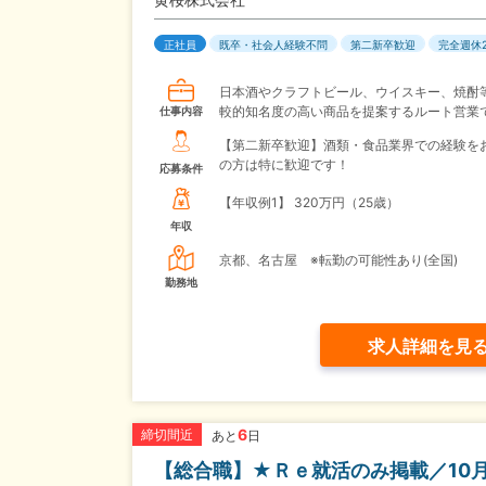
正社員
既卒・社会人経験不問
第二新卒歓迎
完全週休
日本酒やクラフトビール、ウイスキー、焼酎
較的知名度の高い商品を提案するルート営業
仕事内容
【第二新卒歓迎】酒類・食品業界での経験を
の方は特に歓迎です！
応募条件
【年収例1】
320万円（25歳）
年収
京都、名古屋 ※転勤の可能性あり(全国)
勤務地
求人詳細を見
6
締切間近
あと
日
【総合職】★Ｒｅ就活のみ掲載／10