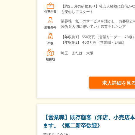
【約2ヵ月の研修あり】社会人経験に自信が
も安心してスタート
仕事内容
業界唯一無二のサービスを活かし、お客様と
関係を大切に築いていく営業をしたい方
応募条件
【年収例1】
550万円（営業リーダー・28歳
【年収例2】
400万円（営業職・24歳）
年収
埼玉 または 大阪
勤務地
求人詳細を見
【営業職】既存顧客（卸店、小売店本
ます。《第二新卒歓迎》
黄桜株式会社