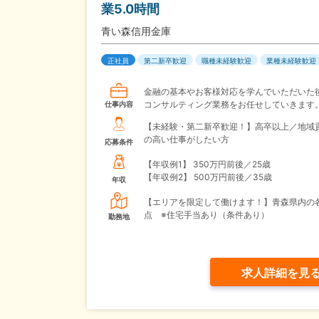
業5.0時間
青い森信用金庫
正社員
第二新卒歓迎
職種未経験歓迎
業種未経験歓迎
金融の基本やお客様対応を学んでいただいた
コンサルティング業務をお任せしていきます
仕事内容
【未経験・第二新卒歓迎！】高卒以上／地域
の高い仕事がしたい方
応募条件
【年収例1】
350万円前後／25歳
【年収例2】
500万円前後／35歳
年収
【エリアを限定して働けます！】青森県内の
点 ※住宅手当あり（条件あり）
勤務地
求人詳細を見