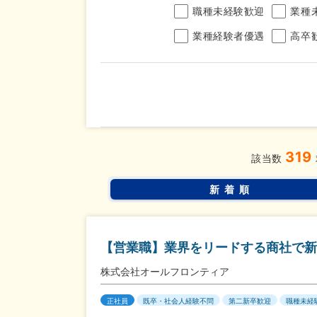
職種未経験歓迎
業種
業種経験者優遇
高卒
年収
319
完全週休2日制
年間休
こだわり
該当数
条件
土日面接OK
書類選
新着順
【営業職】業界をリードする商社で新
株式会社オールフロンティア
正社員
既卒・社会人経験不問
第二新卒歓迎
職種未経