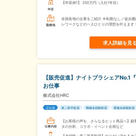
【年収例1】
350万円（入社1年目）
年収
全国各地の企業をご紹介 ☆転勤なし／徒歩圏
レワークなどの一人ひとりの理想を叶えます
勤務地
求人詳細を見
【販売促進】ナイトブラシェアNo.1『
お仕事
株式会社HRC
正社員
第二新卒歓迎
職種未経験歓迎
業種未経験歓迎
【お客様の声を、さらなるヒット商品へ】顧
タの分析、コラボ・イベント企画など
仕事内容
【未経験・第二新卒歓迎】やりがい溢れるオ