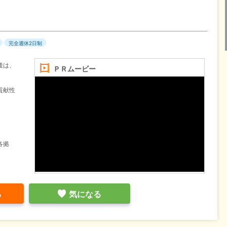
完全週休2日制
後は、
ＰＲムービー
。
貢献性
各拠
る
気になる