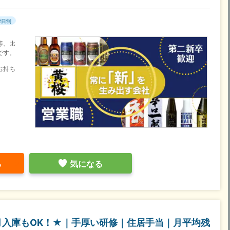
2日制
等、比
です。
お持ち
る
気になる
月入庫もOK！★｜手厚い研修｜住居手当｜月平均残