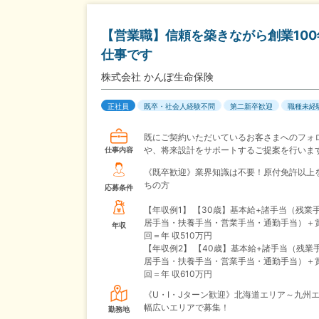
【営業職】信頼を築きながら創業10
仕事です
株式会社 かんぽ生命保険
正社員
既卒・社会人経験不問
第二新卒歓迎
職種未経
既にご契約いただいているお客さまへのフォ
や、将来設計をサポートするご提案を行いま
仕事内容
《既卒歓迎》業界知識は不要！原付免許以上
ちの方
応募条件
【年収例1】
【30歳】基本給+諸手当（残業
居手当・扶養手当・営業手当・通勤手当）＋
年収
回＝年 収510万円
【年収例2】
【40歳】基本給+諸手当（残業
居手当・扶養手当・営業手当・通勤手当）＋
回＝年 収610万円
《U・I・Jターン歓迎》北海道エリア～九州
幅広いエリアで募集！
勤務地