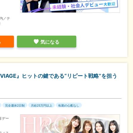
内／テ
！
る
気になる
VIAGE』ヒットの鍵である“リピート戦略”を担う
完全週休2日制
月給25万円以上
転勤の心配なし
客デー
フィス