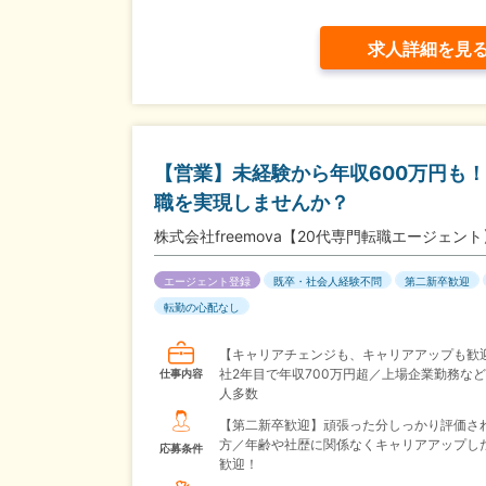
求人詳細を見
【営業】未経験から年収600万円も
職を実現しませんか？
株式会社freemova【20代専門転職エージェント
エージェント登録
既卒・社会人経験不問
第二新卒歓迎
転勤の心配なし
【キャリアチェンジも、キャリアアップも歓
社2年目で年収700万円超／上場企業勤務な
仕事内容
人多数
【第二新卒歓迎】頑張った分しっかり評価さ
方／年齢や社歴に関係なくキャリアアップし
応募条件
歓迎！