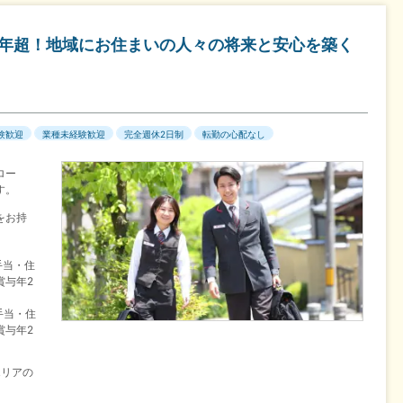
0年超！地域にお住まいの人々の将来と安心を築く
験歓迎
業種未経験歓迎
完全週休2日制
転勤の心配なし
ロー
す。
をお持
手当・住
賞与年2
手当・住
賞与年2
エリアの