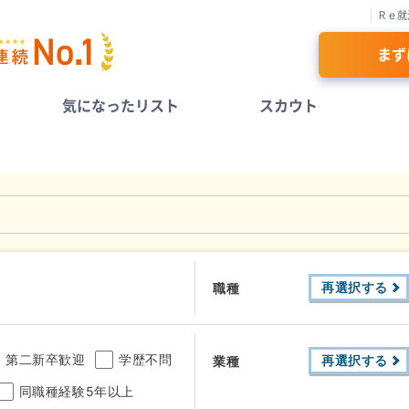
Ｒｅ就
まず
気になったリスト
スカウト
再選択する
職種
第二新卒歓迎
学歴不問
再選択する
業種
同職種経験5年以上