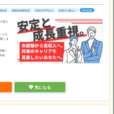
験歓迎
業種未経験歓迎
月給25万円以上
転勤の心配なし
高卒歓迎
の省エ
じゃな
援しま
未経験）
未経
る
気になる