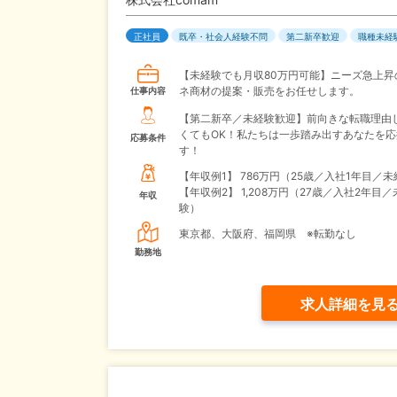
正社員
既卒・社会人経験不問
第二新卒歓迎
職種未経
【未経験でも月収80万円可能】ニーズ急上昇
ネ商材の提案・販売をお任せします。
仕事内容
【第二新卒／未経験歓迎】前向きな転職理由
くてもOK！私たちは一歩踏み出すあなたを応
応募条件
す！
【年収例1】
786万円（25歳／入社1年目／
【年収例2】
1,208万円（27歳／入社2年目／
年収
験）
東京都、大阪府、福岡県 ※転勤なし
勤務地
求人詳細を見