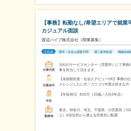
【事務】転勤なし/希望エリアで就業可能/
カジュアル面談
渡辺パイプ株式会社（関東募集）
正社員
既卒・社会人経験不問
第二新卒歓迎
職種未経
当社のサービスセンター（営業所）にて事務
事を担当して頂きます。
仕事内容
【未経験歓迎・社会人デビューOK】事務の仕
ャレンジしたい方／コツコツ作業が好きな方
応募条件
【年収例1】
400万（35歳／入社5年目）
年収
東京、神奈川、埼玉、千葉県 の営業所（10
上）※現住所から通える営業所に配属
勤務地