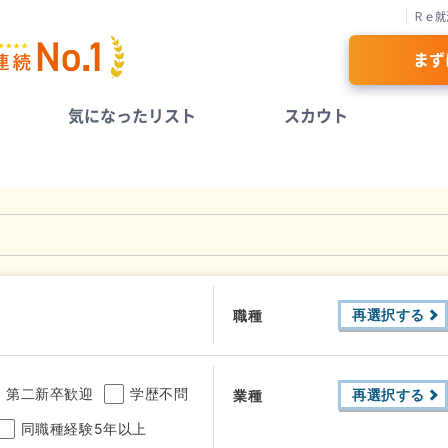
Ｒｅ就
まず
気になったリスト
スカウト
再選択する
職種
第二新卒歓迎
学歴不問
再選択する
業種
同職種経験5年以上