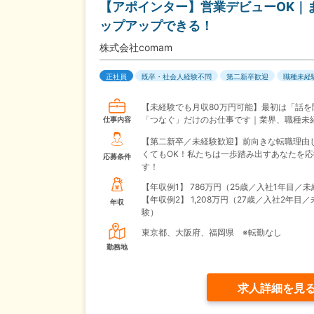
【アポインター】営業デビューOK｜
ップアップできる！
株式会社comam
正社員
既卒・社会人経験不問
第二新卒歓迎
職種未経
【未経験でも月収80万円可能】最初は「話を
「つなぐ」だけのお仕事です｜業界、職種未経
仕事内容
【第二新卒／未経験歓迎】前向きな転職理由
くてもOK！私たちは一歩踏み出すあなたを応
応募条件
す！
【年収例1】
786万円（25歳／入社1年目／
【年収例2】
1,208万円（27歳／入社2年目／
年収
験）
東京都、大阪府、福岡県 ※転勤なし
勤務地
求人詳細を見