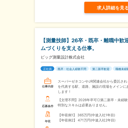
求人詳細を見
【測量技師】26卒・既卒・離職中歓
ムづくりを支える仕事。
ビッグ測量設計株式会社
正社員
既卒・社会人経験不問
第二新卒歓迎
職種未経
スーパーゼネコンやJR関連会社から委託され
を代表する駅、道路、施設の現場をメインに
仕事内容
します！
【文理不問】2026年卒可◎第二新卒・未経
特別なスキルは必要ありません。
応募条件
【年収例1】
365万円(中途入社1年目)
【年収例2】
471万円(中途入社2年目)
年収