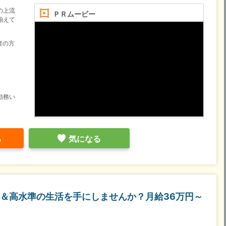
の上流
ＰＲムービー
揃えて
験者の方
勤務い
る
気になる
＆高水準の生活を手にしませんか？月給36万円～