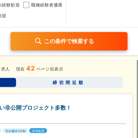
未経験歓迎
職種経験者優遇
歓迎
42
日120日以上
残業少なめ（1日1時間以内）
月給25万円以
求人
現在
ページ目表示
考なし
締切間近順
さらに詳しく検索したい方はこちら➤
ない非公開プロジェクト多数！
完全週休2日制
高卒歓迎