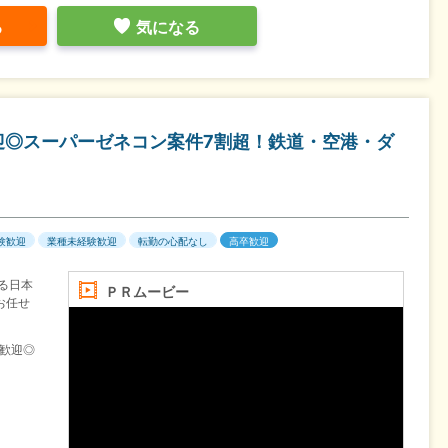
る
気になる
迎◎スーパーゼネコン案件7割超！鉄道・空港・ダ
験歓迎
業種未経験歓迎
転勤の心配なし
高卒歓迎
る日本
ＰＲムービー
お任せ
験歓迎◎