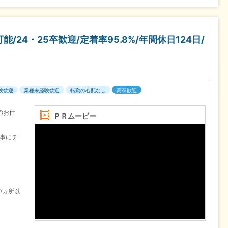
24・25卒歓迎/定着率95.8%/年間休日124日/
験歓迎
業種未経験歓迎
転勤の心配なし
高卒歓迎
のお仕
ＰＲムービー
事にチ
0ヵ所以