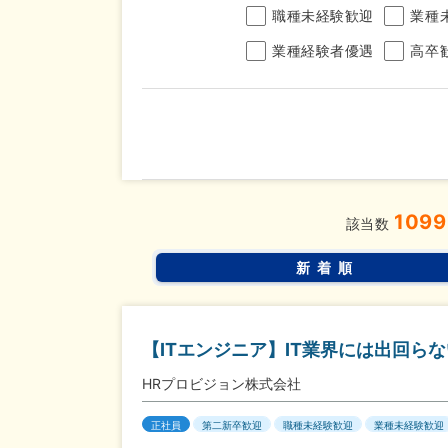
職種未経験歓迎
業種
業種経験者優遇
高卒
年収
1099
完全週休2日制
年間休
こだわり
該当数
条件
土日面接OK
書類選
新着順
【ITエンジニア】IT業界には出回ら
HRプロビジョン株式会社
正社員
第二新卒歓迎
職種未経験歓迎
業種未経験歓迎