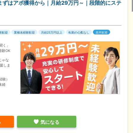
まずはアポ獲得から｜月給29万円～｜段階的にステ
験歓迎
業種未経験歓迎
月給25万円以上
転勤の心配なし
高卒歓迎
聞く」
験OK
じゃな
援しま
未経験）
未経
る
気になる