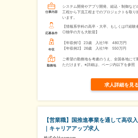
システム開発やアプリ開発、組込・制御など
工程から下流工程までのプロジェクトを取り
仕事内容
います。
【情報系学科の高卒・大卒、もしくはIT経
◎独学の方も大歓迎】
応募条件
【年収例1】
23歳 入社1年 480万円
【年収例2】
26歳 入社1年 550万円
年収
ご希望の勤務地を考慮のうえ、全国各地にて
ただけます。※詳細は、ページ内以下を参照
勤務地
求人詳細を見
【営業職】国推進事業を通して高収入
｜キャリアアップ求人
株式会社comam