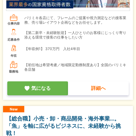
パリミキ各店にて、フレームのご提案や視力測定などの接客業
務、売り場レイアウト企画などをお任せします。
仕事内容
【第二新卒・未経験歓迎】一人ひとりのお客様にじっくり寄り
添える環境で接客の仕事をしたい方
応募条件
【年収例1】
370万円 入社4年目
年収
【初任地は希望考慮／地域限定勤務制度あり】全国のパリミキ
各店舗
勤務地
気になる
詳細へ
New
【総合職】小売・卸・商品開発・海外事業…。
「魚」を軸に広がるビジネスに、未経験から挑
戦！