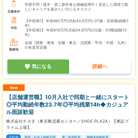
学歴不問！既卒・第二新卒者も積極採用中！安定した環境で新
しいキャリアを築きたい方にもオススメ
応募条件
【年収例1】
年収660万円(月給44.8万円) /27歳・店長職(経験5
年)
年収
【年収例2】
年収816万円(月給54.9万円)/32歳・SV職(経験10
年)
全国（関東・東海・近畿・東北・北関東・甲信・中国・九州）
の各直営店舗
勤務地
気になる
詳細へ
New
【店舗運営職】10月入社で同期と一緒にスタート
◎平均勤続年数23.7年◎平均残業14h◆カジュア
ル面談歓迎
株式会社チヨダ（東京靴流通センター／SHOE PLAZA）【東証プ
ライム上場】
正社員
既卒・社会人経験不問
第二新卒歓迎
職種未経験歓迎