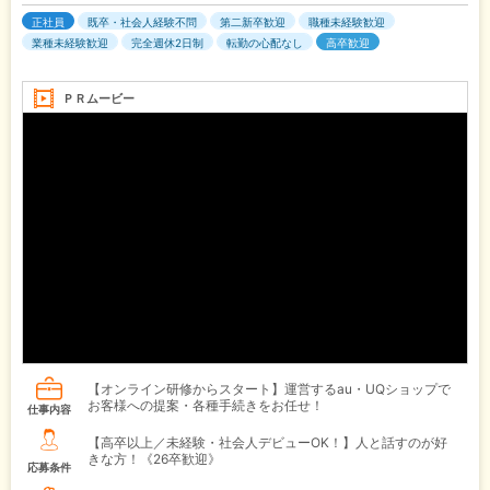
正社員
既卒・社会人経験不問
第二新卒歓迎
職種未経験歓迎
業種未経験歓迎
完全週休2日制
転勤の心配なし
高卒歓迎
ＰＲムービー
【オンライン研修からスタート】運営するau・UQショップで
お客様への提案・各種手続きをお任せ！
仕事内容
【高卒以上／未経験・社会人デビューOK！】人と話すのが好
きな方！《26卒歓迎》
応募条件