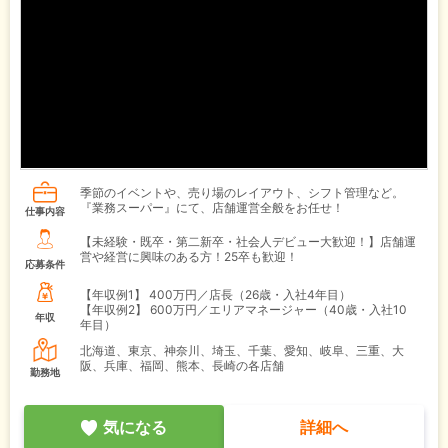
季節のイベントや、売り場のレイアウト、シフト管理など。
『業務スーパー』にて、店舗運営全般をお任せ！
仕事内容
【未経験・既卒・第二新卒・社会人デビュー大歓迎！】店舗運
営や経営に興味のある方！25卒も歓迎！
応募条件
【年収例1】
400万円／店長（26歳・入社4年目）
【年収例2】
600万円／エリアマネージャー（40歳・入社10
年収
年目）
北海道、東京、神奈川、埼玉、千葉、愛知、岐阜、三重、大
阪、兵庫、福岡、熊本、長崎の各店舗
勤務地
気になる
詳細へ