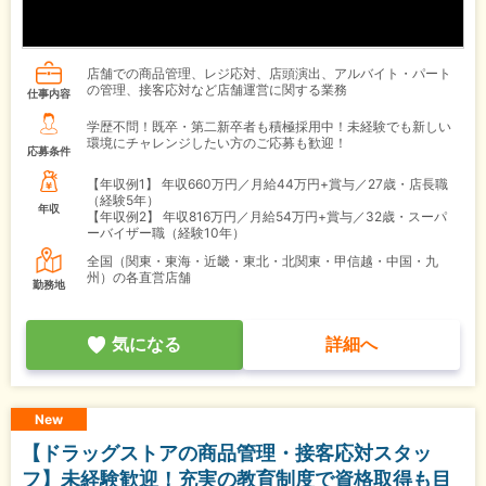
店舗での商品管理、レジ応対、店頭演出、アルバイト・パート
の管理、接客応対など店舗運営に関する業務
仕事内容
学歴不問！既卒・第二新卒者も積極採用中！未経験でも新しい
環境にチャレンジしたい方のご応募も歓迎！
応募条件
【年収例1】
年収660万円／月給44万円+賞与／27歳・店長職
（経験5年）
年収
【年収例2】
年収816万円／月給54万円+賞与／32歳・スーパ
ーバイザー職（経験10年）
全国（関東・東海・近畿・東北・北関東・甲信越・中国・九
州）の各直営店舗
勤務地
気になる
詳細へ
New
【ドラッグストアの商品管理・接客応対スタッ
フ】未経験歓迎！充実の教育制度で資格取得も目