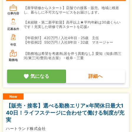
【座学研修からスタート】店舗での接客・販売。地域に根差
し、暮らしに不可欠なサービスをお届けします。
仕事内容
【未経験・第二新卒歓迎】高卒以上★平均年齢は30歳くらい
です！充実した研修で再スタートを応援♪
応募条件
【年収例1】
420万円 / 入社4年目・25歳 主任
【年収例2】
550万円 / 入社8年目・32歳 マネージャー
年収
【勤務地は希望を考慮/転居を伴う異動なし】愛知（知多/西三
河/東三河/豊田/名古屋）・岐阜・三重
勤務地
気になる
詳細へ
New
【販売・接客】選べる勤務エリア×年間休日最大1
40日！ライフステージに合わせて働ける制度が充
実
ハートランド株式会社