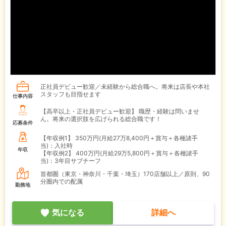
正社員デビュー歓迎／未経験から総合職へ。将来は店長や本社
スタッフも目指せます
仕事内容
【高卒以上・正社員デビュー歓迎】 職歴・経験は問いませ
ん。将来の選択肢を広げられる総合職です！
応募条件
【年収例1】
350万円(月給27万8,400円＋賞与＋各種諸手
当)：入社時
年収
【年収例2】
400万円(月給29万5,800円＋賞与＋各種諸手
当)：3年目サブチーフ
首都圏（東京・神奈川・千葉・埼玉）170店舗以上／原則、90
分圏内での配属
勤務地
気になる
詳細へ