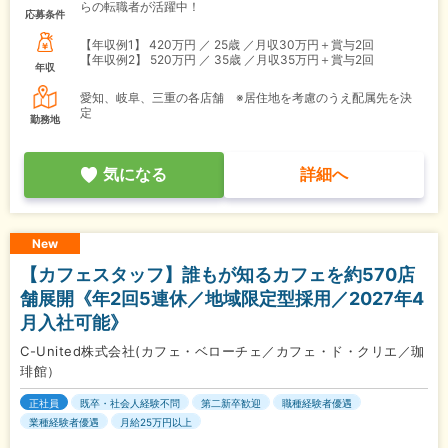
らの転職者が活躍中！
応募条件
【年収例1】
420万円 ／ 25歳 ／月収30万円＋賞与2回
【年収例2】
520万円 ／ 35歳 ／月収35万円＋賞与2回
年収
愛知、岐阜、三重の各店舗 ※居住地を考慮のうえ配属先を決
定
勤務地
気になる
詳細へ
New
【カフェスタッフ】誰もが知るカフェを約570店
舗展開《年2回5連休／地域限定型採用／2027年4
月入社可能》
C-United株式会社(カフェ・ベローチェ／カフェ・ド・クリエ／珈
琲館）
正社員
既卒・社会人経験不問
第二新卒歓迎
職種経験者優遇
業種経験者優遇
月給25万円以上