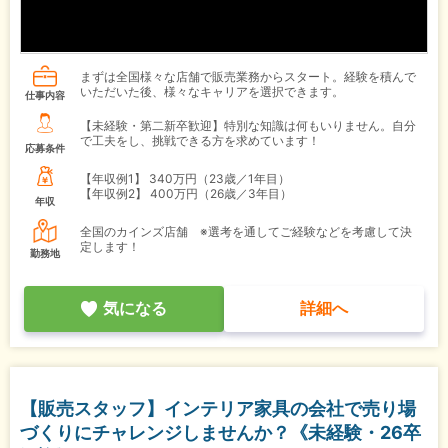
まずは全国様々な店舗で販売業務からスタート。経験を積んで
いただいた後、様々なキャリアを選択できます。
仕事内容
【未経験・第二新卒歓迎】特別な知識は何もいりません。自分
で工夫をし、挑戦できる方を求めています！
応募条件
【年収例1】
340万円（23歳／1年目）
【年収例2】
400万円（26歳／3年目）
年収
全国のカインズ店舗 ※選考を通してご経験などを考慮して決
定します！
勤務地
気になる
詳細へ
【販売スタッフ】インテリア家具の会社で売り場
づくりにチャレンジしませんか？《未経験・26卒