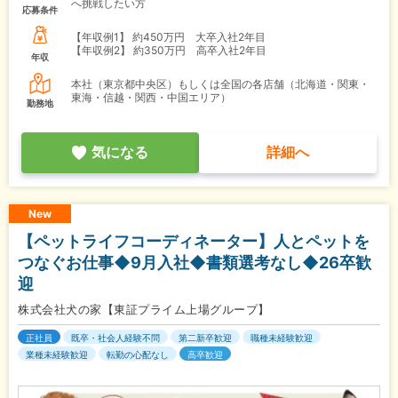
へ挑戦したい方
応募条件
【年収例1】
約450万円 大卒入社2年目
【年収例2】
約350万円 高卒入社2年目
年収
本社（東京都中央区）もしくは全国の各店舗（北海道・関東・
東海・信越・関西・中国エリア）
勤務地
気になる
詳細へ
New
【ペットライフコーディネーター】人とペットを
つなぐお仕事◆9月入社◆書類選考なし◆26卒歓
迎
株式会社犬の家【東証プライム上場グループ】
正社員
既卒・社会人経験不問
第二新卒歓迎
職種未経験歓迎
業種未経験歓迎
転勤の心配なし
高卒歓迎