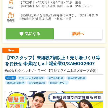
【年収例1】
420万円 / 入社4年目・25歳 主任
【年収例2】
550万円 / 入社8年目・32歳 マネージャー
年収
【勤務地は希望を考慮／転居を伴う異動なし】愛知（知多/西
三河/東三河/豊田/名古屋）・岐阜・三重
勤務地
気になる
詳細へ
New
【PRスタッフ】未経験7割以上！売り場づくり等
をお任せ♪転勤なし×上場企業G/SAMOG2607
株式会社ウィルオブ・ワーク【東証プライム上場グループ企業】
正社員
既卒・社会人経験不問
第二新卒歓迎
職種未経験歓迎
業種未経験歓迎
完全週休2日制
転勤の心配なし