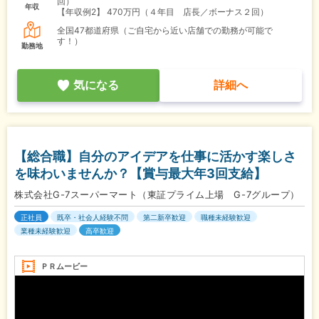
回）
年収
【年収例2】
470万円（４年目 店長／ボーナス２回）
全国47都道府県（ご自宅から近い店舗での勤務が可能で
す！）
勤務地
気になる
詳細へ
【総合職】自分のアイデアを仕事に活かす楽しさ
を味わいませんか？【賞与最大年3回支給】
株式会社G-7スーパーマート（東証プライム上場 G-7グループ）
正社員
既卒・社会人経験不問
第二新卒歓迎
職種未経験歓迎
業種未経験歓迎
高卒歓迎
ＰＲムービー