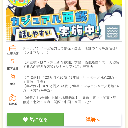
チームメンバーと協力して販促・企画・店舗づくりをお任せ♪
【ノルマなし！】
仕事内容
【未経験・既卒・第二新卒歓迎】学歴・職務経歴不問！人と接
するのが好きな方歓迎♪キャリアパスも豊富★
応募条件
【年収例1】
420万円／26歳（3年目・リーダー／月給28万円
＋賞与＋手当）
年収
【年収例2】
470万円／33歳（7年目・マネージャー／月給34
万円＋賞与＋手当）
【転勤なし/全国から選べる勤務地】北海道・東北・関東・甲
信越・北陸・東海・関西・中国・四国・九州
勤務地
気になる
詳細へ