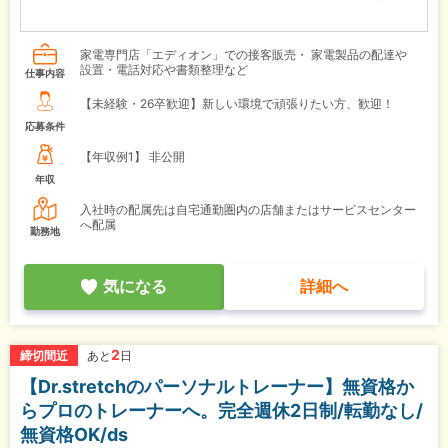
家電専門店「エディオン」での接客販売・ 家電製品の配達や
設置・電話対応や書類整理など
仕事内容
【未経験・26卒歓迎】新しい環境で頑張りたい方、歓迎！
応募条件
【年収例1】
非公開
年収
入社時の配属先は自宅通勤圏内の店舗またはサービスセンター
へ配属
勤務地
気になる
詳細へ
2
締切間近
あと
日
【Dr.stretchのパーソナルトレーナー】無資格か
らプロのトレーナーへ。完全週休2日制/転勤なし/
無資格OK/ds