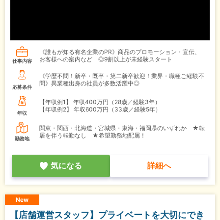
《誰もが知る有名企業のPR》商品のプロモーション・宣伝、
お客様への案内など ◎9割以上が未経験スタート
仕事内容
《学歴不問！新卒・既卒・第二新卒歓迎！業界・職種ご経験不
問》異業種出身の社員が多数活躍中◎
応募条件
【年収例1】
年収400万円（28歳／経験3年）
【年収例2】
年収600万円（33歳／経験5年）
年収
関東・関西・北海道・宮城県・東海・福岡県のいずれか ★転
居を伴う転勤なし ★希望勤務地配属！
勤務地
気になる
詳細へ
New
【店舗運営スタッフ】プライベートを大切にでき