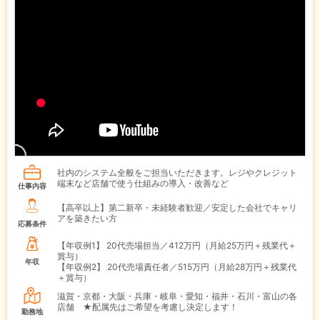
社内のシステム全般をご担当いただきます。レジやクレジット
端末など店舗で使う仕組みの導入・改善など
仕事内容
【高卒以上】第二新卒・未経験者歓迎／安定した会社でキャリ
アを築きたい方
応募条件
【年収例1】
20代売場担当／412万円（月給25万円＋残業代＋
賞与）
年収
【年収例2】
20代売場責任者／515万円（月給28万円＋残業代
＋賞与）
滋賀・京都・大阪・兵庫・岐阜・愛知・福井・石川・富山の各
店舗 ★配属先はご希望を考慮し決定します！
勤務地