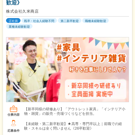
歓迎》
株式会社久米商店
正社員
既卒・社会人経験不問
第二新卒歓迎
職種未経験歓迎
業種未経験歓迎
【新卒同様の研修あり】「アウトレット家具」「インテリア小
物・雑貨」の販売・売場づくりなどを担当。
仕事内容
【未経験・第二新卒歓迎】★高専・専門卒以上｜前職での経
験・スキルは全く問いません《26卒歓迎》
応募条件