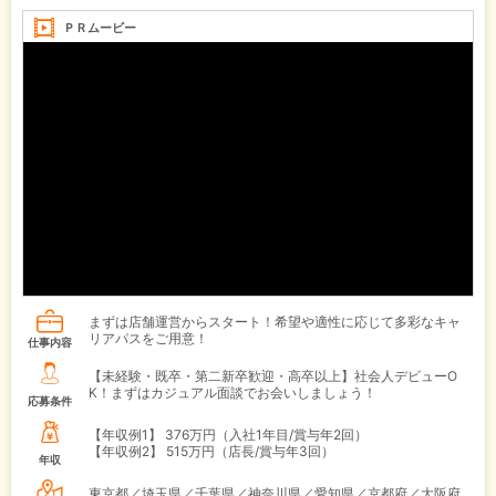
ＰＲムービー
まずは店舗運営からスタート！希望や適性に応じて多彩なキャ
リアパスをご用意！
仕事内容
【未経験・既卒・第二新卒歓迎・高卒以上】社会人デビューO
K！まずはカジュアル面談でお会いしましょう！
応募条件
【年収例1】
376万円（入社1年目/賞与年2回）
【年収例2】
515万円（店長/賞与年3回）
年収
東京都／埼玉県／千葉県／神奈川県／愛知県／京都府／大阪府