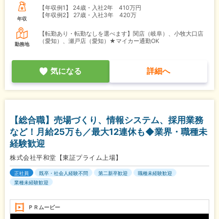
【年収例1】
24歳・入社2年 410万円
【年収例2】
27歳・入社3年 420万
年収
【転勤あり・転勤なしを選べます】関店（岐阜）、小牧大口店
（愛知）、瀬戸店（愛知）★マイカー通勤OK
勤務地
気になる
詳細へ
【総合職】売場づくり、情報システム、採用業務
など！月給25万も／最大12連休も◆業界・職種未
経験歓迎
株式会社平和堂【東証プライム上場】
正社員
既卒・社会人経験不問
第二新卒歓迎
職種未経験歓迎
業種未経験歓迎
ＰＲムービー