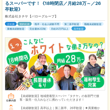
るスーパーです！《18時閉店／月給28万～／26
卒歓迎》
株式会社タチヤ【バローグループ】
正社員
契約社員
既卒・社会人経験不問
第二新卒歓迎
職種未経験歓迎
業種未経験歓迎
完全週休2日制
月給25万円以上
高卒歓迎
【未経験歓迎】地域密着型スーパー『タチヤ』の各部門で接
客・販売・仕入れなどに携わっていただきます！
仕事内容
【未経験歓迎】高卒以上｜第二新卒、26卒歓迎｜★異業種か