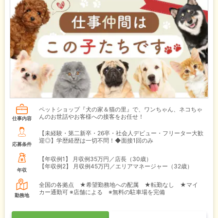
ペットショップ『犬の家＆猫の里』で、ワンちゃん、ネコちゃ
んのお世話やお客様への接客をお任せ！
仕事内容
【未経験・第二新卒・26卒・社会人デビュー・フリーター大歓
迎◎】学歴経歴は一切不問！◆面接1回のみ
応募条件
【年収例1】
月収例35万円／店長（30歳）
【年収例2】
月収例45万円／エリアマネージャー（32歳）
年収
全国の各拠点 ★希望勤務地への配属 ★転勤なし ★マイ
カー通勤可 ※店舗による ※無料の駐車場を完備
勤務地