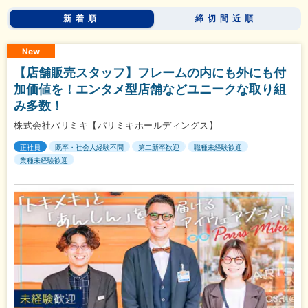
新着順
締切間近順
New
【店舗販売スタッフ】フレームの内にも外にも付
加価値を！エンタメ型店舗などユニークな取り組
み多数！
株式会社パリミキ【パリミキホールディングス】
正社員
既卒・社会人経験不問
第二新卒歓迎
職種未経験歓迎
業種未経験歓迎