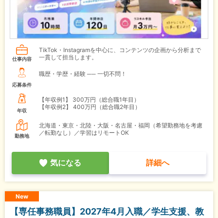
TikTok・Instagramを中心に、コンテンツの企画から分析まで
一貫して担当します。
仕事内容
職歴・学歴・経験 ── 一切不問！
応募条件
【年収例1】
300万円（総合職1年目）
【年収例2】
400万円（総合職2年目）
年収
北海道・東京・北陸・大阪・名古屋・福岡（希望勤務地を考慮
／転勤なし）／学習はリモートOK
勤務地
気になる
詳細へ
New
【専任事務職員】2027年4月入職／学生支援、教