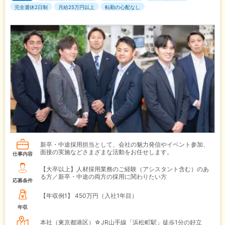
完全週休2日制
月給25万円以上
転勤の心配なし
新卒・中途採用担当として、会社の魅力発信やイベント参加、
面接の実施などさまざまな活動をお任せします。
仕事内容
【大卒以上】人材採用業務のご経験（アシスタント含む）のあ
る方／新卒・中途の両方の採用に関わりたい方
応募条件
【年収例1】
450万円（入社1年目）
年収
本社（東京都港区）☆JR山手線「浜松町駅」徒歩1分の好立