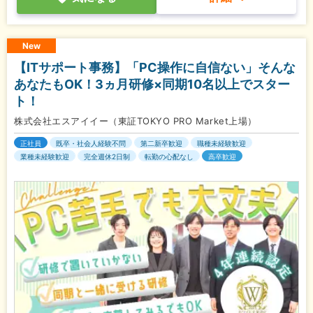
New
【ITサポート事務】「PC操作に自信ない」そんな
あなたもOK！3ヵ月研修×同期10名以上でスター
ト！
株式会社エスアイイー（東証TOKYO PRO Market上場）
正社員
既卒・社会人経験不問
第二新卒歓迎
職種未経験歓迎
業種未経験歓迎
完全週休2日制
転勤の心配なし
高卒歓迎