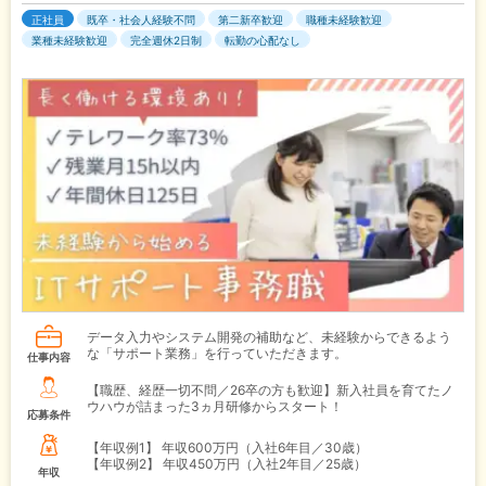
正社員
既卒・社会人経験不問
第二新卒歓迎
職種未経験歓迎
業種未経験歓迎
完全週休2日制
転勤の心配なし
データ入力やシステム開発の補助など、未経験からできるよう
な「サポート業務」を行っていただきます。
仕事内容
【職歴、経歴一切不問／26卒の方も歓迎】新入社員を育てたノ
ウハウが詰まった3ヵ月研修からスタート！
応募条件
【年収例1】
年収600万円（入社6年目／30歳）
【年収例2】
年収450万円（入社2年目／25歳）
年収