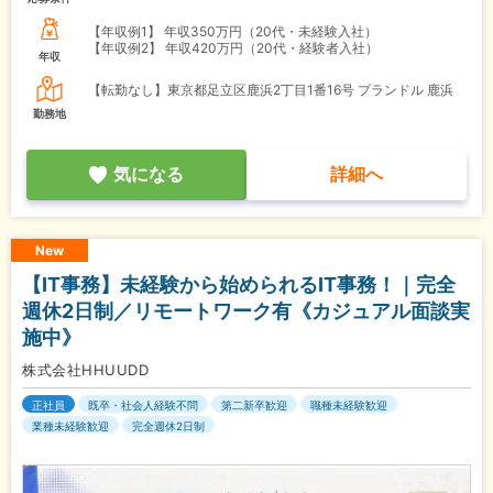
【年収例1】
年収350万円（20代・未経験入社）
【年収例2】
年収420万円（20代・経験者入社）
年収
【転勤なし】東京都足立区鹿浜2丁目1番16号 プランドル 鹿浜
勤務地
気になる
詳細へ
New
【IT事務】未経験から始められるIT事務！｜完全
週休2日制／リモートワーク有《カジュアル面談実
施中》
株式会社HHUUDD
正社員
既卒・社会人経験不問
第二新卒歓迎
職種未経験歓迎
業種未経験歓迎
完全週休2日制