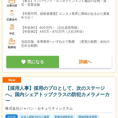
【東京】インバウンド・エンタテインメント施設の企画・運
営・営業全般
仕事内容
【学歴不問、経験者優遇】エンタメ業界に興味があるかた募集
中です！
応募条件
【年収例1】
400万円～（正社員登用後）
【年収例2】
440万～470万円（入社3年目）
年収
当該店舗、各事務所へいずれかで勤務 （変更の範囲：会社の
定める範囲）
勤務地
気になる
詳細へ
New
【採用人事】採用のプロとして、次のステージ
へ。国内シェアトップクラスの防犯カメラメーカ
ー
株式会社ジャパン・セキュリティシステム
正社員
社会人経験3年以上優遇
業種未経験歓迎
職種経験者優遇