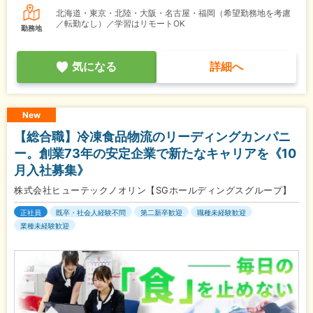
北海道・東京・北陸・大阪・名古屋・福岡（希望勤務地を考慮
／転勤なし）／学習はリモートOK
勤務地
気になる
詳細へ
New
【総合職】冷凍食品物流のリーディングカンパニ
ー。創業73年の安定企業で新たなキャリアを《10
月入社募集》
株式会社ヒューテックノオリン【SGホールディングスグループ】
正社員
既卒・社会人経験不問
第二新卒歓迎
職種未経験歓迎
業種未経験歓迎