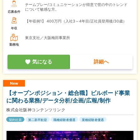
チームプレー/コミュニケーションが得意で世の中のトレンド
について敏感な方。
応募条件
【年収例1】
400万円（入社3～4年目/正社員登用後/30歳）
年収
東京支社／大阪梅田事業所
勤務地
気になる
詳細へ
New
【オープンポジション・総合職】ビルボード事業
に関わる業務/データ分析/企画/広報/制作
株式会社阪神コンテンツリンク
契約社員
第二新卒歓迎
職種経験者優遇
業種経験者優遇