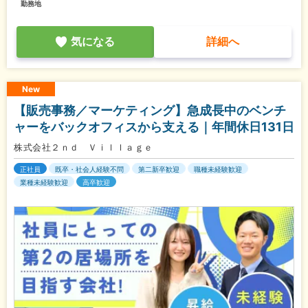
勤務地
気になる
詳細へ
New
【販売事務／マーケティング】急成長中のベンチ
ャーをバックオフィスから支える｜年間休日131日
株式会社２ｎｄ Ｖｉｌｌａｇｅ
正社員
既卒・社会人経験不問
第二新卒歓迎
職種未経験歓迎
業種未経験歓迎
高卒歓迎