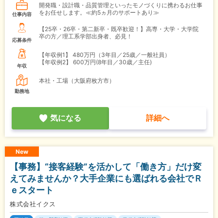
開発職・設計職・品質管理といったモノづくりに携わるお仕事
をお任せします。≪約5ヵ月のサポートあり≫
仕事内容
【25卒・26卒・第二新卒・既卒歓迎！】高専・大学・大学院
卒の方／理工系学部出身者、必見！
応募条件
【年収例1】
480万円（3年目／25歳／一般社員）
【年収例2】
600万円(8年目／30歳／主任)
年収
本社・工場（大阪府枚方市）
勤務地
気になる
詳細へ
New
【事務】“接客経験”を活かして「働き方」だけ変
えてみませんか？大手企業にも選ばれる会社でＲ
ｅスタート
株式会社イクス