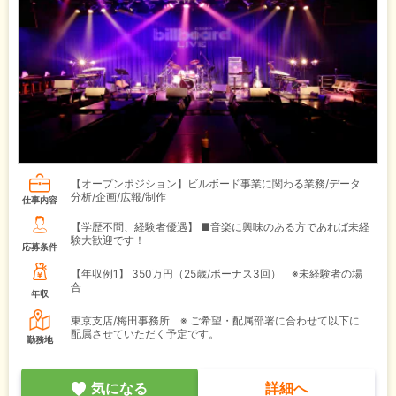
【オープンポジション】ビルボード事業に関わる業務/データ
分析/企画/広報/制作
仕事内容
【学歴不問、経験者優遇】 ■音楽に興味のある方であれば未経
験大歓迎です！
応募条件
【年収例1】
350万円（25歳/ボーナス3回） ※未経験者の場
合
年収
東京支店/梅田事務所 ※ ご希望・配属部署に合わせて以下に
配属させていただく予定です。
勤務地
気になる
詳細へ