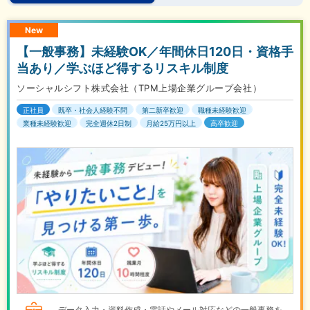
New
【一般事務】未経験OK／年間休日120日・資格手
当あり／学ぶほど得するリスキル制度
ソーシャルシフト株式会社（TPM上場企業グループ会社）
正社員
既卒・社会人経験不問
第二新卒歓迎
職種未経験歓迎
業種未経験歓迎
完全週休2日制
月給25万円以上
高卒歓迎
データ入力・資料作成・電話やメール対応などの一般事務を