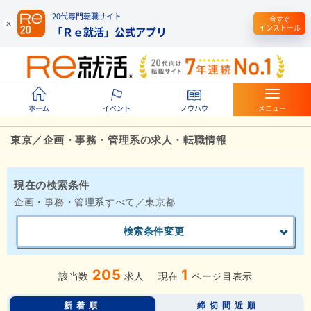
20代専門転職サイト
今すぐ
インストール
「Ｒｅ就活」公式アプリ
ホーム
イベント
ノウハウ
メニュー
東京／企画・事務・管理系の求人・転職情報
現在の検索条件
企画・事務・管理系すべて／東京都
検索条件変更
205
1
該当数
求人
現在
ページ目表示
新着順
締切間近順