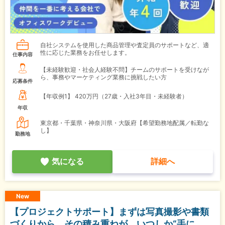
自社システムを使用した商品管理や査定員のサポートなど、適
性に応じた業務をお任せします。
仕事内容
【未経験歓迎・社会人経験不問】チームのサポートを受けなが
ら、事務やマーケティング業務に挑戦したい方
応募条件
【年収例1】
420万円（27歳・入社3年目・未経験者）
年収
東京都・千葉県・神奈川県・大阪府【希望勤務地配属／転勤な
し】
勤務地
気になる
詳細へ
New
【プロジェクトサポート】まずは写真撮影や書類
づくりから。その積み重ねが、いつしか“手に