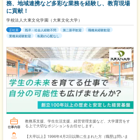
務、地域連携など多彩な業務を経験し、教育現場
に貢献！
学校法人大東文化学園（大東文化大学）
正社員
既卒・社会人経験不問
第二新卒歓迎
職種未経験歓迎
業種未経験歓迎
転勤の心配なし
教務系支援、学生生活支援、経営管理支援など、大学運営をす
る上で大切なポジションをお任せします。
仕事内容
【大卒以上】1996年4月2日以降に生まれた方（職歴は問いま