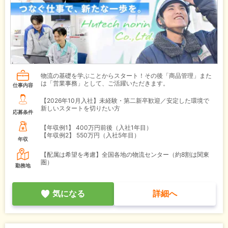
物流の基礎を学ぶことからスタート！その後「商品管理」また
は「営業事務」として、ご活躍いただきます。
仕事内容
【2026年10月入社】未経験・第二新卒歓迎／安定した環境で
新しいスタートを切りたい方
応募条件
【年収例1】
400万円前後（入社1年目）
【年収例2】
550万円（入社5年目）
年収
【配属は希望を考慮】全国各地の物流センター（約8割は関東
圏）
勤務地
気になる
詳細へ