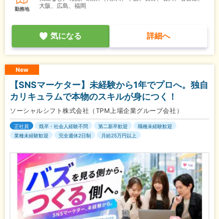
大阪、広島、福岡
勤務地
気になる
詳細へ
New
【SNSマーケター】未経験から1年でプロへ。独自
カリキュラムで本物のスキルが身につく！
ソーシャルシフト株式会社（TPM上場企業グループ会社）
正社員
既卒・社会人経験不問
第二新卒歓迎
職種未経験歓迎
業種未経験歓迎
完全週休2日制
月給25万円以上