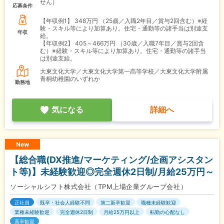
せん）
応募条件
【年収例1】
348万円 （25歳／入職2年目／賞与2回含む）※経
験・スキル等により加算あり。住宅・通勤等の諸手当は別途支
年収
給。
【年収例2】
405～466万円 （30歳／入職7年目／賞与2回含
む）※経験・スキル等により加算あり。住宅・通勤等の諸手当
は別途支給。
大東文化大学／大東文化大学第一高等学校／大東文化大学附属
青桐幼稚園のいずれか
勤務地
気になる
詳細へ
New
【総合職(DX推進/マーケティング/企画アシスタン
ト等)】未経験歓迎◎完全週休2日制/月給25万円～
ソーシャルシフト株式会社（TPM上場企業グループ会社）
正社員
既卒・社会人経験不問
第二新卒歓迎
職種未経験歓迎
業種未経験歓迎
完全週休2日制
月給25万円以上
転勤の心配なし
高卒歓迎