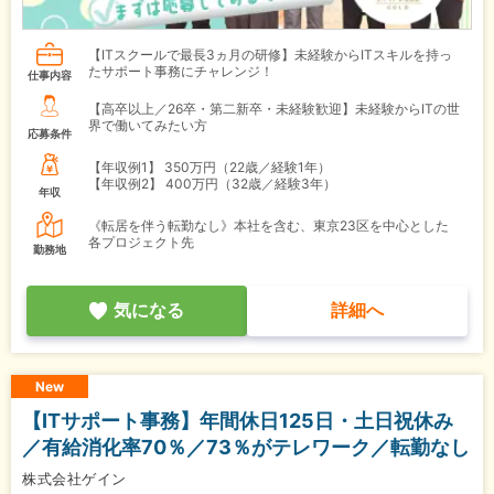
【ITスクールで最長3ヵ月の研修】未経験からITスキルを持っ
たサポート事務にチャレンジ！
仕事内容
【高卒以上／26卒・第二新卒・未経験歓迎】未経験からITの世
界で働いてみたい方
応募条件
【年収例1】
350万円（22歳／経験1年）
【年収例2】
400万円（32歳／経験3年）
年収
《転居を伴う転勤なし》本社を含む、東京23区を中心とした
各プロジェクト先
勤務地
気になる
詳細へ
New
【ITサポート事務】年間休日125日・土日祝休み
／有給消化率70％／73％がテレワーク／転勤なし
株式会社ゲイン