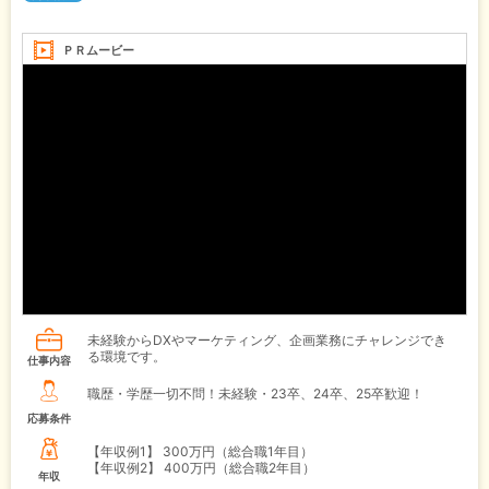
ＰＲムービー
未経験からDXやマーケティング、企画業務にチャレンジでき
る環境です。
仕事内容
職歴・学歴一切不問！未経験・23卒、24卒、25卒歓迎！
応募条件
【年収例1】
300万円（総合職1年目）
【年収例2】
400万円（総合職2年目）
年収