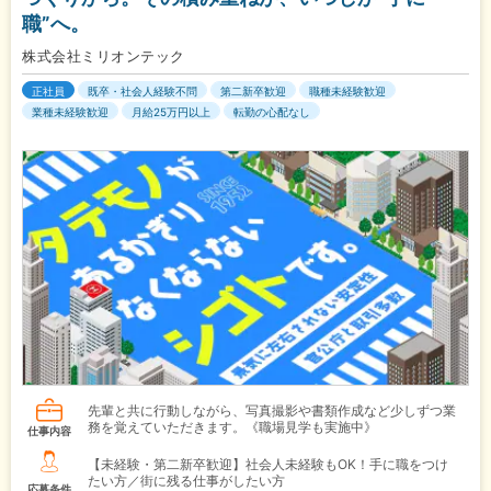
職”へ。
株式会社ミリオンテック
正社員
既卒・社会人経験不問
第二新卒歓迎
職種未経験歓迎
業種未経験歓迎
月給25万円以上
転勤の心配なし
先輩と共に行動しながら、写真撮影や書類作成など少しずつ業
務を覚えていただきます。《職場見学も実施中》
仕事内容
【未経験・第二新卒歓迎】社会人未経験もOK！手に職をつけ
たい方／街に残る仕事がしたい方
応募条件