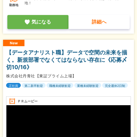
地！
勤務地
気になる
詳細へ
New
【データアナリスト職】データで空間の未来を描
く。新規部署でなくてはならない存在に《応募〆
切10/16》
株式会社丹青社【東証プライム上場】
正社員
第二新卒歓迎
職種未経験歓迎
業種未経験歓迎
完全週休2日制
ＰＲムービー