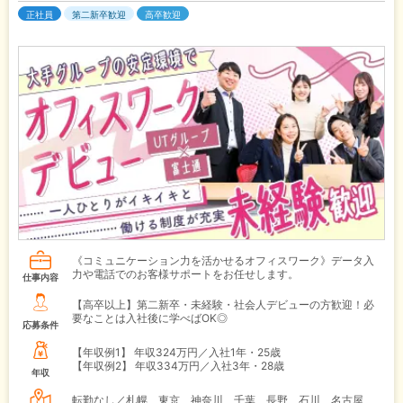
正社員
第二新卒歓迎
高卒歓迎
《コミュニケーション力を活かせるオフィスワーク》データ入
力や電話でのお客様サポートをお任せします。
仕事内容
【高卒以上】第二新卒・未経験・社会人デビューの方歓迎！必
要なことは入社後に学べばOK◎
応募条件
【年収例1】
年収324万円／入社1年・25歳
【年収例2】
年収334万円／入社3年・28歳
年収
転勤なし／札幌、東京、神奈川、千葉、長野、石川、名古屋、