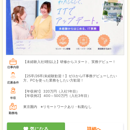
【未経験入社9割以上】研修からスタート、実務デビュー！
仕事内容
【25卒/26卒/未経験歓迎！】ゼロからIT事務デビューしたい
方、PCを使った業務をしたい方歓迎！
応募条件
【年収例1】
320万円（入社1年目）
【年収例2】
400～500万円（入社3年目）
年収
東京圏内 ※リモートワークあり・転勤なし
勤務地
気になる
詳細へ