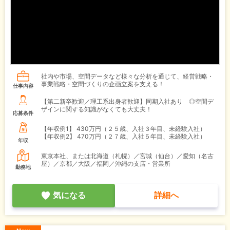
社内や市場、空間データなど様々な分析を通じて、経営戦略・
事業戦略・空間づくりの企画立案を支える！
仕事内容
【第二新卒歓迎／理工系出身者歓迎】同期入社あり ◎空間デ
ザインに関する知識がなくても大丈夫！
応募条件
【年収例1】
430万円（２５歳、入社３年目、未経験入社）
【年収例2】
470万円（２７歳、入社５年目、未経験入社）
年収
東京本社、または北海道（札幌）／宮城（仙台）／愛知（名古
屋）／京都／大阪／福岡／沖縄の支店・営業所
勤務地
気になる
詳細へ