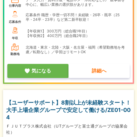
中心に、幅広い業務の選択肢があります。
仕事内容
応募条件 職歴・学歴一切不問！未経験・26卒・既卒（25
卒・24卒・23卒）など第二新卒歓迎！
応募条件
【年収例1】
300万円（総合職1年目）
【年収例2】
400万円（総合職2年目）
年収
北海道・東京・北陸・大阪・名古屋・福岡（希望勤務地を考
慮／転勤なし）／学習はリモートOK
勤務地
気になる
詳細へ
【ユーザーサポート】8割以上が未経験スタート！
大手上場企業グループで安定して働ける/ZE01-00
4
ＦＪＵＴプラス株式会社（UTグループと富士通グループの協業会
社）