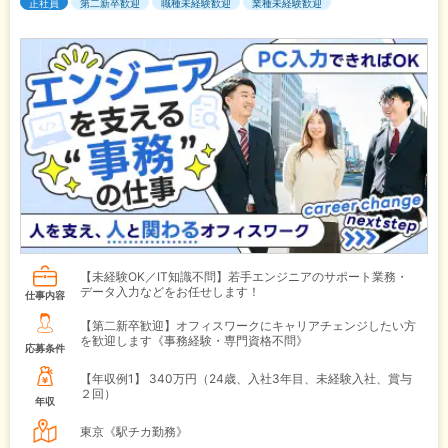
正社員
第二新卒歓迎
職種未経験歓迎
業種未経験歓迎
【未経験OK／IT知識不問】若手エンジニアのサポート業務・
データ入力などをお任せします！
仕事内容
【第二新卒歓迎】オフィスワークにキャリアチェンジしたい方
を歓迎します《事務経験・専門資格不問》
応募条件
【年収例1】
340万円（24歳、入社3年目、未経験入社、賞与
２回）
年収
東京《駅チカ勤務》