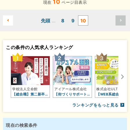
10
現在
ページ目表示
先頭
…
8
9
10
この条件の人気求人ランキング
学校法人立命館
アイアール株式会社
株式会社ULTI‐ME
【総合職】第二新卒募集開始！学校運…
【街づくりサポート】プライベート重…
【WEB系総合職】未経験OK／フル…
ランキングをもっと見る
現在の検索条件