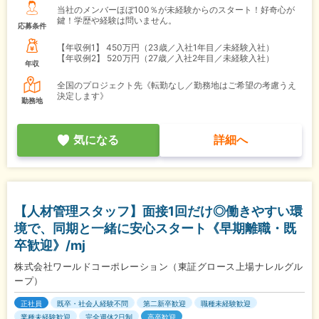
当社のメンバーほぼ100％が未経験からのスタート！好奇心が
鍵！学歴や経験は問いません。
応募条件
【年収例1】
450万円（23歳／入社1年目／未経験入社）
【年収例2】
520万円（27歳／入社2年目／未経験入社）
年収
全国のプロジェクト先《転勤なし／勤務地はご希望の考慮うえ
決定します》
勤務地
気になる
詳細へ
【人材管理スタッフ】面接1回だけ◎働きやすい環
境で、同期と一緒に安心スタート《早期離職・既
卒歓迎》/mj
株式会社ワールドコーポレーション（東証グロース上場ナレルグル
ープ）
正社員
既卒・社会人経験不問
第二新卒歓迎
職種未経験歓迎
業種未経験歓迎
完全週休2日制
高卒歓迎