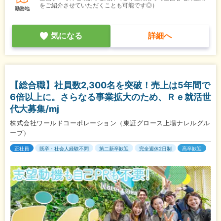
をご紹介させていただくことも可能です◎）
勤務地
気になる
詳細へ
【総合職】社員数2,300名を突破！売上は5年間で
6倍以上に。さらなる事業拡大のため、Ｒｅ就活世
代大募集/mj
株式会社ワールドコーポレーション（東証グロース上場ナレルグル
ープ）
正社員
既卒・社会人経験不問
第二新卒歓迎
完全週休2日制
高卒歓迎