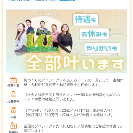
街づくりのプロジェクトを支えるチームの一員として、書類作
成・人材の配置調整・勤怠管理をお任せします。
仕事内容
【社会人経験不問】当社のメンバー90％が未経験からのスタ
ート！学歴や経験は問いません。
応募条件
【年収例1】
450万円（23歳／入社1年目／未経験入社）
【年収例2】
520万円（27歳／入社2年目／未経験入社）
年収
全国のプロジェクト先《転勤なし／勤務地はご希望の考慮うえ
決定します》
勤務地