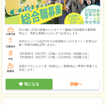
PCの使い方等の研修からスタート！建物の写真撮影や書類整
理など、簡単な業務から少しずつお任せします。
仕事内容
当社のメンバーほぼ100％が未経験からのスタート！好奇心が
鍵！学歴や経験は問いません。
応募条件
【年収例1】
450万円（23歳／入社1年目／未経験入社）
【年収例2】
520万円（27歳／入社2年目／未経験入社）
年収
全国のプロジェクト先《転勤なし／勤務地はご希望の考慮うえ
決定します》
勤務地
気になる
詳細へ