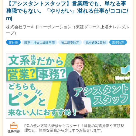
【アシスタントスタッフ】営業職でも、単なる事
務職でもない。「やりがい」溢れる仕事がココに/
mj
株式会社ワールドコーポレーション（東証グロース上場ナレルグル
ープ）
正社員
既卒・社会人経験不問
第二新卒歓迎
完全週休2日制
高卒歓迎
PCの使い方等の研修からスタート！建物の写真撮影や書類整
理など、簡単な業務から少しずつお任せします。
仕事内容