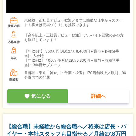
未経験・正社員デビュー歓迎／まずは簡単な仕事からスター
ト！将来は売場づくりにも挑戦できます
仕事内容
【高卒以上・正社員デビュー歓迎】 アルバイト経験のみの方
も歓迎しています！
応募条件
【年収例1】
350万円(月給27万8,400円＋賞与＋各種諸手
当)：入社時
年収
【年収例2】
400万円(月給29万5,800円＋賞与＋各種諸手
当)：3年目サブチーフ
首都圏（東京・神奈川・千葉・埼玉）170店舗以上／原則、90
分圏内での配属
勤務地
気になる
詳細へ
【総合職】未経験から総合職へ／将来は店長・バ
イヤー・本社スタッフも目指せる／月給27.8万円