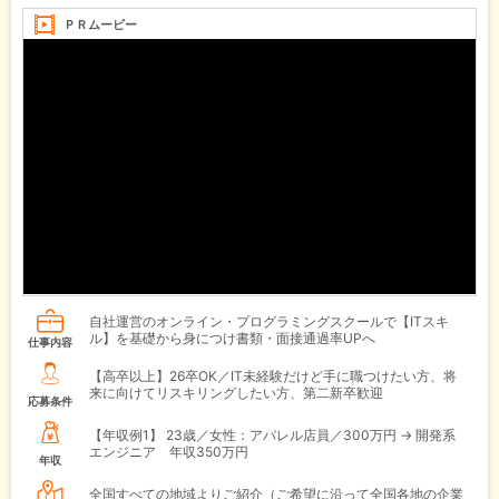
ＰＲムービー
自社運営のオンライン・プログラミングスクールで【ITスキ
ル】を基礎から身につけ書類・面接通過率UPへ
仕事内容
【高卒以上】26卒OK／IT未経験だけど手に職つけたい方、将
来に向けてリスキリングしたい方、第二新卒歓迎
応募条件
【年収例1】
23歳／女性：アパレル店員／300万円 → 開発系
エンジニア 年収350万円
年収
全国すべての地域よりご紹介（ご希望に沿って全国各地の企業