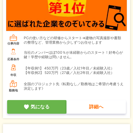
PCの使い方などの研修からスタート⇒建物の写真撮影や書類
の整理など、管理業務から少しずつお任せします
仕事内容
当社のメンバーほぼ100％が未経験からのスタート！好奇心が
鍵！学歴や経験は問いません。
応募条件
【年収例1】
450万円（23歳／入社1年目／未経験入社）
【年収例2】
520万円（27歳／入社2年目／未経験入社）
年収
全国のプロジェクト先《転勤なし／勤務地はご希望の考慮うえ
決定します》
勤務地
気になる
詳細へ