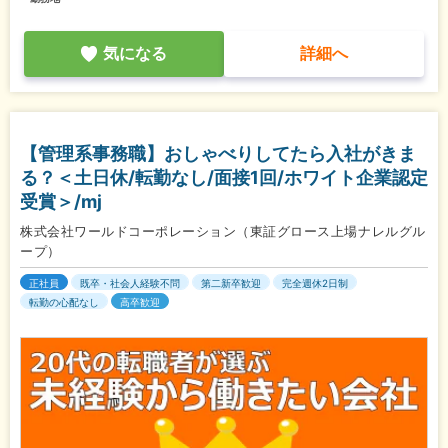
気になる
詳細へ
【管理系事務職】おしゃべりしてたら入社がきま
る？＜土日休/転勤なし/面接1回/ホワイト企業認定
受賞＞/mj
株式会社ワールドコーポレーション（東証グロース上場ナレルグル
ープ）
正社員
既卒・社会人経験不問
第二新卒歓迎
完全週休2日制
転勤の心配なし
高卒歓迎