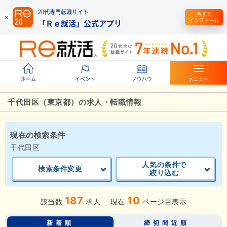
20代専門転職サイト
今すぐ
インストール
「Ｒｅ就活」公式アプリ
ホーム
イベント
ノウハウ
メニュー
千代田区（東京都）の求人・転職情報
現在の検索条件
千代田区
人気の条件で
検索条件変更
絞り込む
187
10
該当数
求人
現在
ページ目表示
新着順
締切間近順