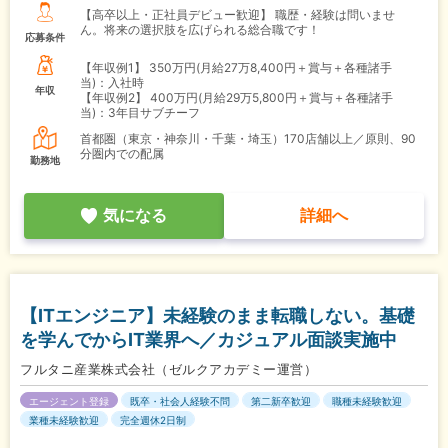
【高卒以上・正社員デビュー歓迎】 職歴・経験は問いませ
ん。将来の選択肢を広げられる総合職です！
応募条件
【年収例1】
350万円(月給27万8,400円＋賞与＋各種諸手
当)：入社時
年収
【年収例2】
400万円(月給29万5,800円＋賞与＋各種諸手
当)：3年目サブチーフ
首都圏（東京・神奈川・千葉・埼玉）170店舗以上／原則、90
分圏内での配属
勤務地
気になる
詳細へ
【ITエンジニア】未経験のまま転職しない。基礎
を学んでからIT業界へ／カジュアル面談実施中
フルタニ産業株式会社（ゼルクアカデミー運営）
エージェント登録
既卒・社会人経験不問
第二新卒歓迎
職種未経験歓迎
業種未経験歓迎
完全週休2日制