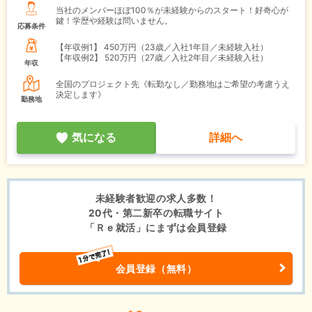
当社のメンバーほぼ100％が未経験からのスタート！好奇心が
鍵！学歴や経験は問いません。
応募条件
【年収例1】
450万円（23歳／入社1年目／未経験入社）
【年収例2】
520万円（27歳／入社2年目／未経験入社）
年収
全国のプロジェクト先《転勤なし／勤務地はご希望の考慮うえ
決定します》
勤務地
気になる
詳細へ
未経験者歓迎の求人多数！
20代・第二新卒の転職サイト
「Ｒｅ就活」にまずは会員登録
会員登録（無料）