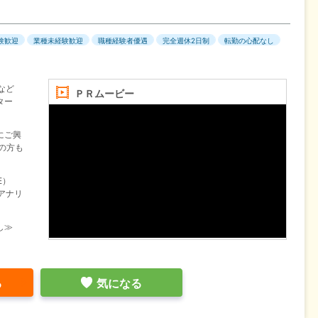
験歓迎
業種未経験歓迎
職種経験者優遇
完全週休2日制
転勤の心配なし
など
ＰＲムービー
ター
にご興
の方も
E）
・アナリ
し≫
る
気になる