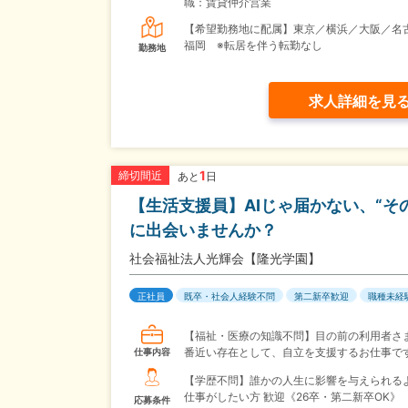
職：賃貸仲介営業
【希望勤務地に配属】東京／横浜／大阪／名
福岡 ※転居を伴う転勤なし
勤務地
求人詳細を見
1
締切間近
あと
日
【生活支援員】AIじゃ届かない、“
に出会いませんか？
社会福祉法人光輝会【隆光学園】
正社員
既卒・社会人経験不問
第二新卒歓迎
職種未経
【福祉・医療の知識不問】目の前の利用者さ
番近い存在として、自立を支援するお仕事で
仕事内容
【学歴不問】誰かの人生に影響を与えられる
仕事がしたい方 歓迎《26卒・第二新卒OK》
応募条件