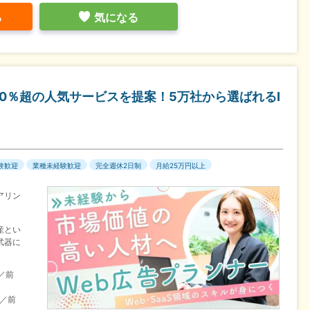
る
気になる
0％超の人気サービスを提案！5万社から選ばれるI
験歓迎
業種未経験歓迎
完全週休2日制
月給25万円以上
アリン
産とい
武器に
／前
目／前