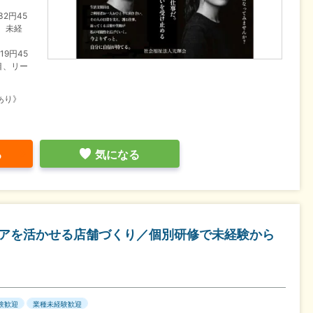
232円45
、未経
19円45
目、リー
あり》
る
気になる
アを活かせる店舗づくり／個別研修で未経験から
験歓迎
業種未経験歓迎