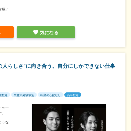
古屋／
る
気になる
その人らしさ”に向き合う。自分にしかできない仕事
験歓迎
業種未経験歓迎
転勤の心配なし
高卒歓迎
まの一
す。
ような