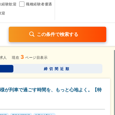
未経験歓迎
職種経験者優遇
歓迎
3
日120日以上
残業少なめ（1日1時間以内）
月給25万円以
求人
現在
ページ目表示
考なし
締切間近順
さらに詳しく検索したい方はこちら➤
様が列車で過ごす時間を、もっと心地よく。【特