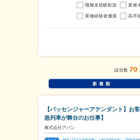
職種未経験歓迎
業種
業種経験者優遇
高卒
年収
70
完全週休2日制
年間休
こだわり
該当数
条件
土日面接OK
書類選
新着順
【パッセンジャーアテンダント】お客
急列車が舞台のお仕事】
株式会社アバン