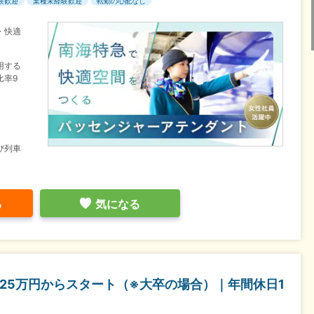
験歓迎
業種未経験歓迎
転勤の心配なし
・快適
用する
比率9
び列車
る
気になる
25万円からスタート（※大卒の場合）｜年間休日1