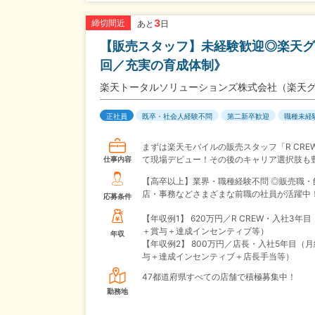
3
締切間近
あと
日
【販売スタッフ】未経験歓迎◎楽天グ
回／充実の育成体制》
楽天トータルソリューションズ株式会社（楽天
正社員
既卒・社会人経験不問
第二新卒歓迎
職種未経
まずは楽天モバイルの販売スタッフ「R CRE
て現場デビュー！その後のキャリア選択肢も
仕事内容
【高卒以上】業界・職種経験不問 ◎販売職・
店・事務などさまざまな前職の社員が活躍中
応募条件
【年収例1】
620万円／R CREW・入社3年
＋賞与＋達成インセンティブ等）
年収
【年収例2】
800万円／店長・入社5年目（
与＋達成インセンティブ＋店長手当等）
47都道府県すべての店舗で積極募集中！
勤務地