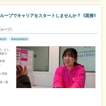
ループでキャリアをスタートしませんか？《面接1
グループ）
験歓迎
業種未経験歓迎
W」とし
豊富◎
飲食
！
目（月給
月給＋賞