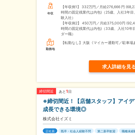
【年収例1】
332万円／月給276,666 円 (68,
時間の固定残業代は内包)（25歳、入社3年目
年収
験入社）
【年収例2】
450万円／月給375,000円 (92,4
時間の固定残業代は内包)（33歳、入社10年
ダー職）
【転勤なし】大阪《マイカー通勤可／駐車場
勤務地
求人詳細を見
1
締切間近
あと
日
※締切間近！【店舗スタッフ】アイデ
成長できる環境◎
株式会社イズミ
正社員
既卒・社会人経験不問
第二新卒歓迎
職種未経