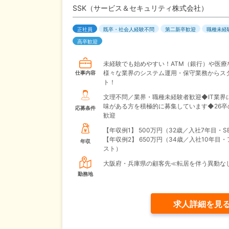
SSK（サービス＆セキュリティ株式会社）
正社員
既卒・社会人経験不問
第二新卒歓迎
職種未経
高卒歓迎
未経験でも始めやすい！ATM（銀行）や医療
様々な業界のシステム運用・保守業務からス
仕事内容
ト！
文理不問／業界・職種未経験者歓迎◆IT業界
味がある方を積極的に募集しています◆26卒
応募条件
歓迎
【年収例1】
500万円（32歳／入社7年目・S
【年収例2】
650万円（34歳／入社10年目
年収
スト）
大阪府・兵庫県の顧客先≪転居を伴う異動な
勤務地
求人詳細を見