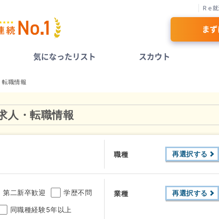
Ｒｅ就
まず
気になったリスト
スカウト
・転職情報
求人・転職情報
再選択する
職種
第二新卒歓迎
学歴不問
再選択する
業種
同職種経験5年以上