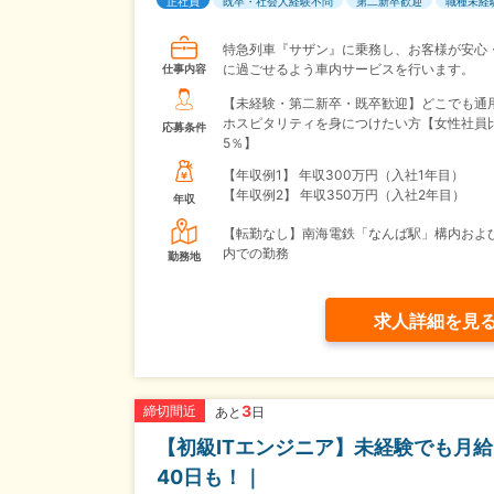
正社員
既卒・社会人経験不問
第二新卒歓迎
職種未経
特急列車『サザン』に乗務し、お客様が安心
に過ごせるよう車内サービスを行います。
仕事内容
【未経験・第二新卒・既卒歓迎】どこでも通
ホスピタリティを身につけたい方【女性社員
応募条件
5％】
【年収例1】
年収300万円（入社1年目）
【年収例2】
年収350万円（入社2年目）
年収
【転勤なし】南海電鉄「なんば駅」構内およ
内での勤務
勤務地
求人詳細を見
3
締切間近
あと
日
【初級ITエンジニア】未経験でも月給
40日も！｜