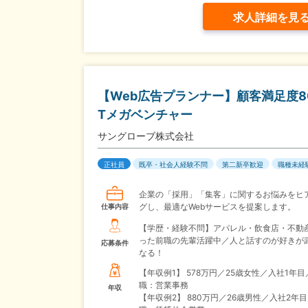
求人詳細を見
【Web広告プランナー】顧客満足度8
Tメガベンチャー
サングローブ株式会社
正社員
既卒・社会人経験不問
第二新卒歓迎
職種未経
企業の「採用」「集客」に関するお悩みをヒ
グし、最適なWebサービスを提案します。
仕事内容
【学歴・経験不問】アパレル・飲食店・不動
った前職の先輩活躍中／人と話すのが好きが
応募条件
なる！
【年収例1】
578万円／25歳女性／入社1年目
職：営業事務
年収
【年収例2】
880万円／26歳男性／入社2年