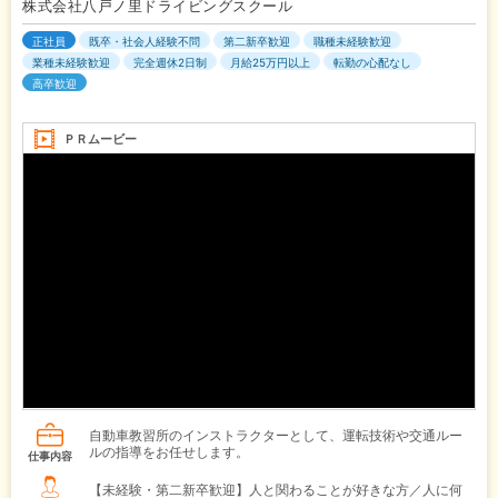
株式会社八戸ノ里ドライビングスクール
正社員
既卒・社会人経験不問
第二新卒歓迎
職種未経験歓迎
業種未経験歓迎
完全週休2日制
月給25万円以上
転勤の心配なし
高卒歓迎
ＰＲムービー
自動車教習所のインストラクターとして、運転技術や交通ルー
ルの指導をお任せします。
仕事内容
【未経験・第二新卒歓迎】人と関わることが好きな方／人に何