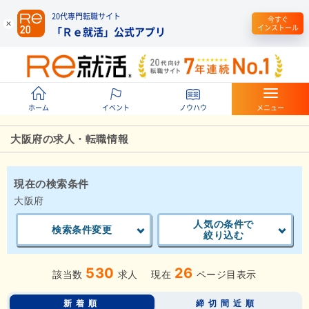
20代専門転職サイト
今すぐ
インストール
「Ｒｅ就活」公式アプリ
ホーム
イベント
ノウハウ
メニュー
大阪府の求人・転職情報
現在の検索条件
大阪府
人気の条件で
検索条件変更
絞り込む
530
26
該当数
求人
現在
ページ目表示
新着順
締切間近順