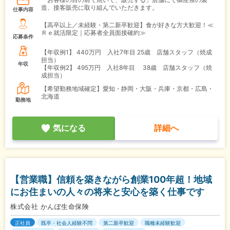
造、接客販売に取り組んでいただきます。
仕事内容
【高卒以上／未経験・第二新卒歓迎】食が好きな方大歓迎！≪
Ｒｅ就活限定｜応募者全員面接確約≫
応募条件
【年収例1】
440万円 入社7年目 25歳 店舗スタッフ（焼成
担当）
年収
【年収例2】
495万円 入社8年目 38歳 店舗スタッフ（焼
成担当）
【希望勤務地域確定】愛知・静岡・大阪・兵庫・京都・広島・
北海道
勤務地
気になる
詳細へ
【営業職】信頼を築きながら創業100年超！地域
にお住まいの人々の将来と安心を築く仕事です
株式会社 かんぽ生命保険
正社員
既卒・社会人経験不問
第二新卒歓迎
職種未経験歓迎