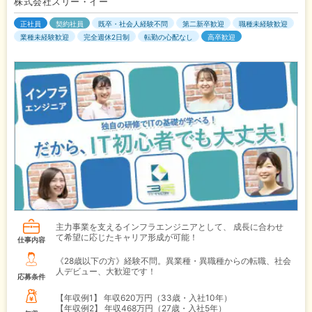
株式会社スリー・イー
正社員
契約社員
既卒・社会人経験不問
第二新卒歓迎
職種未経験歓迎
業種未経験歓迎
完全週休2日制
転勤の心配なし
高卒歓迎
主力事業を支えるインフラエンジニアとして、 成長に合わせ
て希望に応じたキャリア形成が可能！
仕事内容
《28歳以下の方》経験不問。異業種・異職種からの転職、社会
人デビュー、大歓迎です！
応募条件
【年収例1】
年収620万円（33歳・入社10年）
【年収例2】
年収468万円（27歳・入社5年）