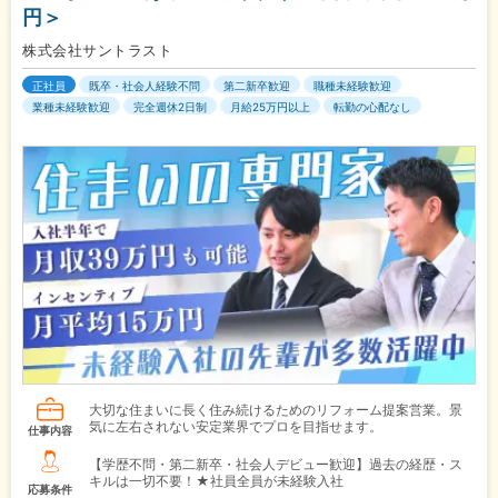
円＞
株式会社サントラスト
正社員
既卒・社会人経験不問
第二新卒歓迎
職種未経験歓迎
業種未経験歓迎
完全週休2日制
月給25万円以上
転勤の心配なし
大切な住まいに長く住み続けるためのリフォーム提案営業。景
気に左右されない安定業界でプロを目指せます。
仕事内容
【学歴不問・第二新卒・社会人デビュー歓迎】過去の経歴・ス
キルは一切不要！★社員全員が未経験入社
応募条件