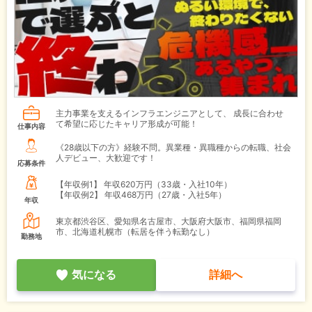
主力事業を支えるインフラエンジニアとして、 成長に合わせ
て希望に応じたキャリア形成が可能！
仕事内容
《28歳以下の方》経験不問。異業種・異職種からの転職、社会
人デビュー、大歓迎です！
応募条件
【年収例1】
年収620万円（33歳・入社10年）
【年収例2】
年収468万円（27歳・入社5年）
年収
東京都渋谷区、愛知県名古屋市、大阪府大阪市、福岡県福岡
市、北海道札幌市（転居を伴う転勤なし）
勤務地
気になる
詳細へ