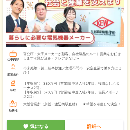
官公庁・大手メーカーが顧客。自社製品のルート営業をお任せ
します≪飛び込み・テレアポなし≫
仕事内容
◇未経験・第二新卒歓迎／文理不問◇ 安定企業で働き方はぜ
ひ！
応募条件
【年収例1】
380万円（営業職 中途入社2年目、役職なし／ボ
ーナス2回）
年収
【年収例2】
570万円（営業職 中途入社7年目、係長／ボーナ
ス2回）
大阪営業所（京阪・渡辺橋駅直結） ★希望を考慮して決定！
勤務地
気になる
詳細へ