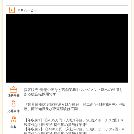
ＰＲムービー
接客販売･売場企画など店舗業務やマネジメント職への登用も
ある総合職採用です
仕事内容
《業界業種/未経験歓迎★既卒歓迎！第二新卒積極採用中》※職
歴、商品知識及び販売経験は不問
応募条件
【年収例1】
◎405万円（入社3年目／26歳／ボーナス2回）※
残業代は別途支給,初年度の賞与は年1回
年収
【年収例2】
◎460万円（入社年7目／30歳／ボーナス2回）※
残業代は別途支給,初年度の賞与は年1回