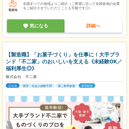
全国すべての地域よりご紹介（ご希望に沿って全国各地の企業
をご紹介させていただくことも可能です◎）
勤務地
気になる
詳細へ
【製造職】「お菓子づくり」を仕事に！大手ブラ
ンド「不二家」のおいしいを支える《未経験OK／
福利厚生◎》
株式会社 不二家
正社員
既卒・社会人経験不問
第二新卒歓迎
高卒歓迎