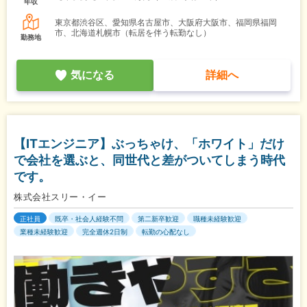
年収
東京都渋谷区、愛知県名古屋市、大阪府大阪市、福岡県福岡
市、北海道札幌市（転居を伴う転勤なし）
勤務地
気になる
詳細へ
【ITエンジニア】ぶっちゃけ、「ホワイト」だけ
で会社を選ぶと、同世代と差がついてしまう時代
です。
株式会社スリー・イー
正社員
既卒・社会人経験不問
第二新卒歓迎
職種未経験歓迎
業種未経験歓迎
完全週休2日制
転勤の心配なし