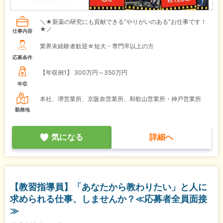
＼★新薬の研究にも貢献できる“やりがいのある”お仕事です！
★／
仕事内容
業界未経験者歓迎☆短大・専門卒以上の方
応募条件
【年収例1】
300万円～350万円
年収
本社、堺営業所、京阪奈営業所、和歌山営業所・神戸営業所
勤務地
気になる
詳細へ
【教習指導員】「あなたから教わりたい」と人に
求められる仕事、しませんか？≪応募者全員面接
≫