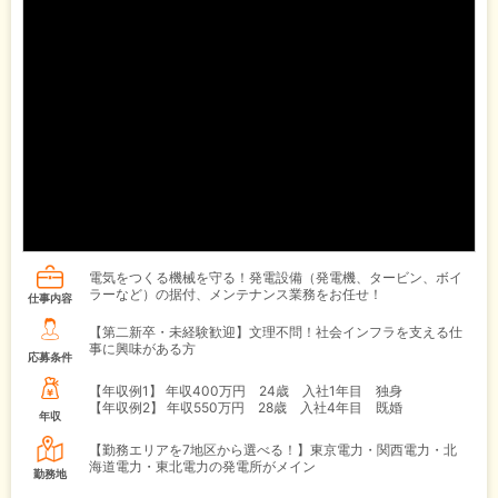
電気をつくる機械を守る！発電設備（発電機、タービン、ボイ
ラーなど）の据付、メンテナンス業務をお任せ！
仕事内容
【第二新卒・未経験歓迎】文理不問！社会インフラを支える仕
事に興味がある方
応募条件
【年収例1】
年収400万円 24歳 入社1年目 独身
【年収例2】
年収550万円 28歳 入社4年目 既婚
年収
【勤務エリアを7地区から選べる！】東京電力・関西電力・北
海道電力・東北電力の発電所がメイン
勤務地