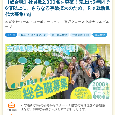
【総合職】社員数2,300名を突破！売上は5年間で
6倍以上に。さらなる事業拡大のため、Ｒｅ就活世
代大募集/mj
株式会社ワールドコーポレーション（東証グロース上場ナレルグル
ープ）
正社員
既卒・社会人経験不問
第二新卒歓迎
完全週休2日制
高卒歓迎
PCの使い方等の研修からスタート！建物の写真撮影や書類整
理など、簡単な業務から少しずつお任せします。
仕事内容