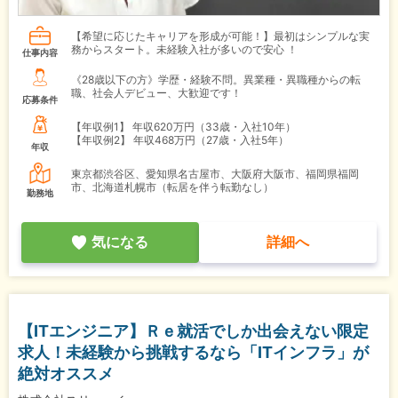
【希望に応じたキャリアを形成が可能！】最初はシンプルな実
務からスタート。未経験入社が多いので安心 ！
仕事内容
《28歳以下の方》学歴・経験不問。異業種・異職種からの転
職、社会人デビュー、大歓迎です！
応募条件
【年収例1】
年収620万円（33歳・入社10年）
【年収例2】
年収468万円（27歳・入社5年）
年収
東京都渋谷区、愛知県名古屋市、大阪府大阪市、福岡県福岡
市、北海道札幌市（転居を伴う転勤なし）
勤務地
気になる
詳細へ
【ITエンジニア】Ｒｅ就活でしか出会えない限定
求人！未経験から挑戦するなら「ITインフラ」が
絶対オススメ