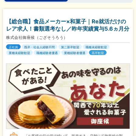
【総合職】食品メーカー×和菓子｜Re就活だけの
レア求人！書類選考なし／昨年実績賞与5.6ヵ月分
株式会社御座候（ござそうろう）
正社員
既卒・社会人経験不問
第二新卒歓迎
職種未経験歓迎
業種未経験歓迎
職種経験者優遇
業種経験者優遇
高卒歓迎
「お客様の目の前で焼いて、販売する」店舗にて御座候の製