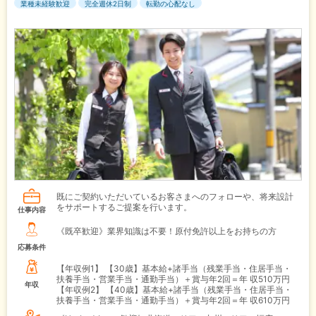
業種未経験歓迎
完全週休2日制
転勤の心配なし
既にご契約いただいているお客さまへのフォローや、将来設計
をサポートするご提案を行います。
仕事内容
《既卒歓迎》業界知識は不要！原付免許以上をお持ちの方
応募条件
【年収例1】
【30歳】基本給+諸手当（残業手当・住居手当・
扶養手当・営業手当・通勤手当）＋賞与年2回＝年 収510万円
年収
【年収例2】
【40歳】基本給+諸手当（残業手当・住居手当・
扶養手当・営業手当・通勤手当）＋賞与年2回＝年 収610万円