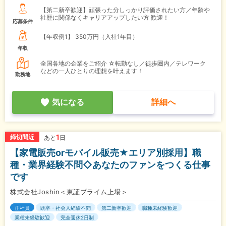
【第二新卒歓迎】頑張った分しっかり評価されたい方／年齢や
社歴に関係なくキャリアアップしたい方 歓迎！
応募条件
【年収例1】
350万円（入社1年目）
年収
全国各地の企業をご紹介 ☆転勤なし／徒歩圏内／テレワーク
などの一人ひとりの理想を叶えます！
勤務地
気になる
詳細へ
1
締切間近
あと
日
【家電販売orモバイル販売★エリア別採用】職
種・業界経験不問◇あなたのファンをつくる仕事
です
株式会社Joshin＜東証プライム上場＞
正社員
既卒・社会人経験不問
第二新卒歓迎
職種未経験歓迎
業種未経験歓迎
完全週休2日制