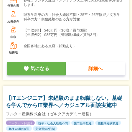
各種プラントの建設・メンテナンス工事に関わる業務をお任せ
します。
仕事内容
理系学科卒の方：社会人経験不問・25卒・26卒歓迎／文系学
科卒の方：実務経験のある方が対象
応募条件
【年収例1】
546万円（30歳／賞与3回）
【年収例2】
985万円（管理職45歳／賞与3回）
年収
全国各地にある支店（転勤あり）
勤務地
気になる
詳細へ
【ITエンジニア】未経験のまま転職しない。基礎
を学んでからIT業界へ／カジュアル面談実施中
フルタニ産業株式会社（ゼルクアカデミー運営）
エージェント登録
既卒・社会人経験不問
第二新卒歓迎
職種未経験歓迎
業種未経験歓迎
完全週休2日制