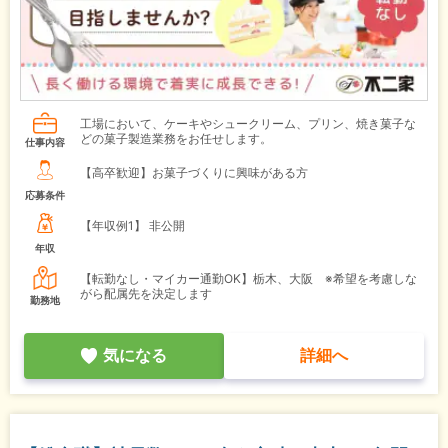
工場において、ケーキやシュークリーム、プリン、焼き菓子な
どの菓子製造業務をお任せします。
仕事内容
【高卒歓迎】お菓子づくりに興味がある方
応募条件
【年収例1】
非公開
年収
【転勤なし・マイカー通勤OK】栃木、大阪 ※希望を考慮しな
がら配属先を決定します
勤務地
気になる
詳細へ