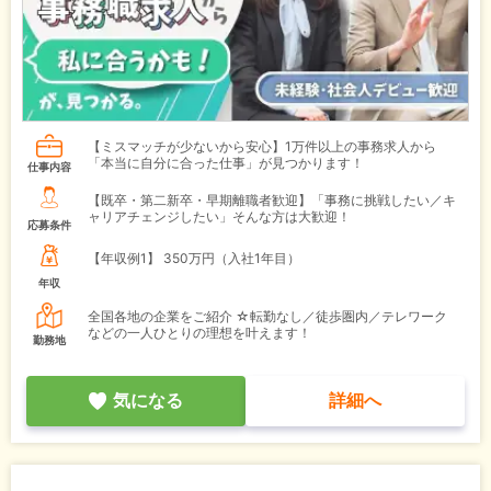
【ミスマッチが少ないから安心】1万件以上の事務求人から
「本当に自分に合った仕事」が見つかります！
仕事内容
【既卒・第二新卒・早期離職者歓迎】「事務に挑戦したい／キ
ャリアチェンジしたい」そんな方は大歓迎！
応募条件
【年収例1】
350万円（入社1年目）
年収
全国各地の企業をご紹介 ☆転勤なし／徒歩圏内／テレワーク
などの一人ひとりの理想を叶えます！
勤務地
気になる
詳細へ