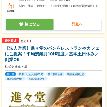
関西・関東・東海エリアの地域別採用！※勤務地選択制度もあ
り
勤務地
気になる
詳細へ
1
締切間近
あと
日
【法人営業】進々堂のパンをレストランやカフェ
にご提案！平均残業月10H程度／基本土日休み／
副業OK
株式会社進々堂
正社員
既卒・社会人経験不問
第二新卒歓迎
職種未経験歓迎
業種未経験歓迎
転勤の心配なし