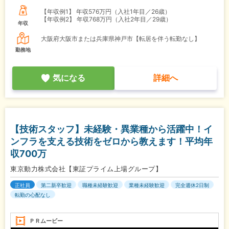
【年収例1】
年収576万円（入社1年目／26歳）
【年収例2】
年収768万円（入社2年目／29歳）
年収
大阪府大阪市または兵庫県神戸市【転居を伴う転勤なし】
勤務地
気になる
詳細へ
【技術スタッフ】未経験・異業種から活躍中！イ
ンフラを支える技術をゼロから教えます！平均年
収700万
東京動力株式会社【東証プライム上場グループ】
正社員
第二新卒歓迎
職種未経験歓迎
業種未経験歓迎
完全週休2日制
転勤の心配なし
ＰＲムービー