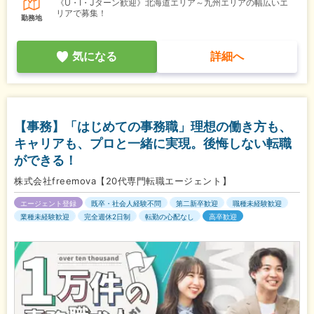
《U・I・Jターン歓迎》北海道エリア～九州エリアの幅広いエ
リアで募集！
勤務地
気になる
詳細へ
【事務】「はじめての事務職」理想の働き方も、
キャリアも、プロと一緒に実現。後悔しない転職
ができる！
株式会社freemova【20代専門転職エージェント】
エージェント登録
既卒・社会人経験不問
第二新卒歓迎
職種未経験歓迎
業種未経験歓迎
完全週休2日制
転勤の心配なし
高卒歓迎