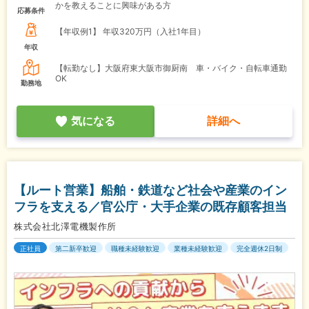
かを教えることに興味がある方
応募条件
【年収例1】
年収320万円（入社1年目）
年収
【転勤なし】大阪府東大阪市御厨南 車・バイク・自転車通勤
OK
勤務地
気になる
詳細へ
【ルート営業】船舶・鉄道など社会や産業のイン
フラを支える／官公庁・大手企業の既存顧客担当
株式会社北澤電機製作所
正社員
第二新卒歓迎
職種未経験歓迎
業種未経験歓迎
完全週休2日制