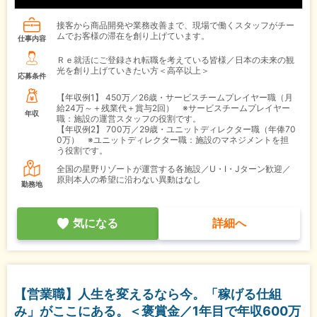
接客から商品開発や業務改善まで、現場で働くスタッフがチー
ムでお客様の滞在を創り上げています。
仕事内容
Ｒｅ就活にご登録され転職を考えている皆様／日本の未来の観
光を創り上げていきたい方＜高卒以上＞
応募条件
【年収例1】
450万／26歳・サービスチームプレイヤー職（月
給24万～＋残業代＋賞与2回） ※サービスチームプレイヤー
年収
職：施設の運営スタッフの役割です。
【年収例2】
700万／29歳・ユニットディレクター職（年俸70
0万） ※ユニットディレクター職：施設のマネジメントを担
う役割です。
全国の星野リゾートが運営する各施設／U・I・Jターン歓迎／
原則本人の希望に沿わない異動はなし
勤務地
気になる
詳細へ
【営業職】人生を変えるなら今。「稼げる仕組
み」がここにある。＜褒賞金／1年目で年収600万