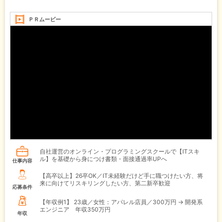
ＰＲムービー
自社運営のオンライン・プログラミングスクールで【ITスキ
ル】を基礎から身につけ書類・面接通過率UPへ
仕事内容
【高卒以上】26卒OK／IT未経験だけど手に職つけたい方、将
来に向けてリスキリングしたい方、第二新卒歓迎
応募条件
【年収例1】
23歳／女性：アパレル店員／300万円 → 開発系
エンジニア 年収350万円
年収