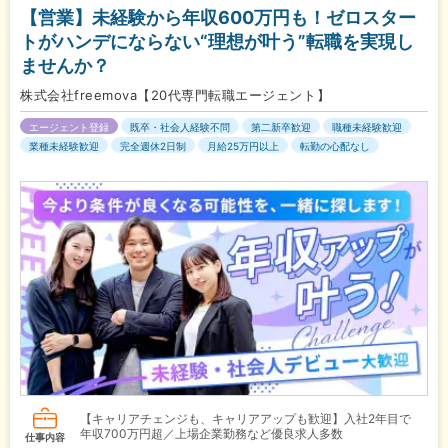
【営業】未経験から年収600万円も！ゼロスター
トがハンデにならない“理想が叶う”転職を実現し
ませんか？
株式会社freemova【20代専門転職エージェント】
エージェント登録
既卒・社会人経験不問
第二新卒歓迎
職種未経験歓迎
業種未経験歓迎
完全週休2日制
月給25万円以上
転勤の心配なし
【キャリアチェンジも、キャリアアップも歓迎】入社2年目で
年収700万円超／上場企業勤務など優良求人多数
仕事内容