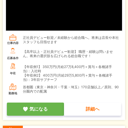
正社員デビュー歓迎／未経験から総合職へ。将来は店長や本社
スタッフも目指せます
仕事内容
【高卒以上・正社員デビュー歓迎】 職歴・経験は問いませ
ん。将来の選択肢を広げられる総合職です！
応募条件
【年収例1】
350万円(月給27万8,400円＋賞与＋各種諸手
当)：入社時
年収
【年収例2】
400万円(月給29万5,800円＋賞与＋各種諸手
当)：3年目サブチーフ
首都圏（東京・神奈川・千葉・埼玉）170店舗以上／原則、90
分圏内での配属
勤務地
気になる
詳細へ