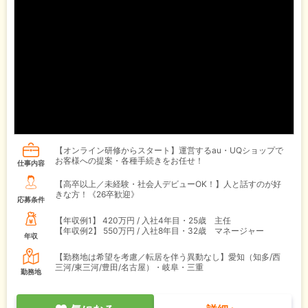
【オンライン研修からスタート】運営するau・UQショップで
お客様への提案・各種手続きをお任せ！
仕事内容
【高卒以上／未経験・社会人デビューOK！】人と話すのが好
きな方！《26卒歓迎》
応募条件
【年収例1】
420万円 / 入社4年目・25歳 主任
【年収例2】
550万円 / 入社8年目・32歳 マネージャー
年収
【勤務地は希望を考慮／転居を伴う異動なし】愛知（知多/西
三河/東三河/豊田/名古屋）・岐阜・三重
勤務地