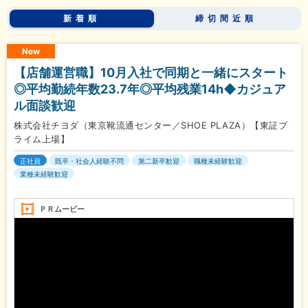
新着順
締切間近順
New
【店舗運営職】10月入社で同期と一緒にスタート
◎平均勤続年数23.7年◎平均残業14h◆カジュア
ル面談歓迎
株式会社チヨダ（東京靴流通センター／SHOE PLAZA）【東証プ
ライム上場】
正社員
既卒・社会人経験不問
第二新卒歓迎
職種未経験歓迎
業種未経験歓迎
ＰＲムービー