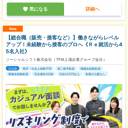
気になる
詳細へ
New
【総合職（販売・接客など）】働きながらレベル
アップ！未経験から接客のプロへ《Ｒｅ就活から4
5名入社》
ソーシャルシフト株式会社（TPM上場企業グループ会社）
正社員
既卒・社会人経験不問
第二新卒歓迎
職種未経験歓迎
業種未経験歓迎
完全週休2日制
月給25万円以上
転勤の心配なし