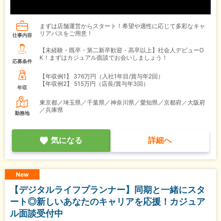
まずは店舗運営からスタート！希望や適性に応じて多彩なキャ
リアパスをご用意！
仕事内容
【未経験・既卒・第二新卒歓迎・高卒以上】社会人デビューO
K！まずはカジュアル面談でお会いしましょう！
応募条件
【年収例1】
376万円（入社1年目/賞与年2回）
【年収例2】
515万円（店長/賞与年3回）
年収
東京都／埼玉県／千葉県／神奈川県／愛知県／京都府／大阪府
／兵庫県
勤務地
気になる
詳細へ
New
【デジタルライフプランナー】同期と一緒にスタ
ート◎新しいあなたのキャリアを応援！カジュア
ル面談受付中