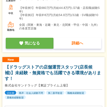
応募条件
【年収例1】
年収660万円(月給44.8万円) /27歳・店長職(経験5
年)
年収
【年収例2】
年収816万円(月給54.9万円)/32歳・SV職(経験10
年)
全国（関東・東海・近畿・東北・北関東・甲信・中国・九州）
の各直営店舗
勤務地
気になる
詳細へ
New
【ドラッグストアの店舗運営スタッフ(店長候
補)】未経験・無資格でも活躍できる環境がありま
す！
株式会社サンドラッグ【東証プライム上場】
正社員
既卒・社会人経験不問
第二新卒歓迎
職種未経験歓迎
業種未経験歓迎