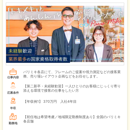
パリミキ各店にて、フレームのご提案や視力測定などの接客業
務、売り場レイアウト企画などをお任せします。
仕事内容
【第二新卒・未経験歓迎】一人ひとりのお客様にじっくり寄り
添える環境で接客の仕事をしたい方
応募条件
【年収例1】
370万円 入社4年目
年収
【初任地は希望考慮／地域限定勤務制度あり】全国のパリミキ
各店舗
勤務地