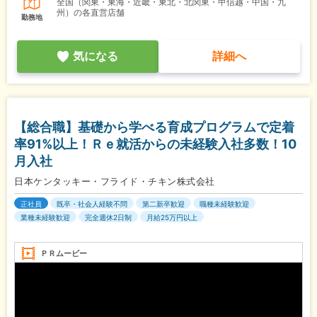
全国（関東・東海・近畿・東北・北関東・甲信越・中国・九
州）の各直営店舗
勤務地
気になる
詳細へ
【総合職】基礎から学べる育成プログラムで定着
率91%以上！Ｒｅ就活からの未経験入社多数！10
月入社
日本ケンタッキー・フライド・チキン株式会社
正社員
既卒・社会人経験不問
第二新卒歓迎
職種未経験歓迎
業種未経験歓迎
完全週休2日制
月給25万円以上
ＰＲムービー