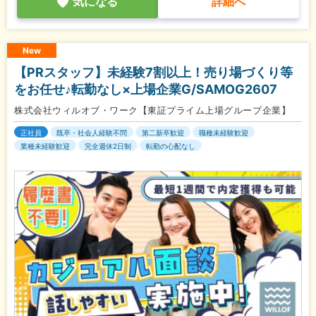
気になる
詳細へ
New
【PRスタッフ】未経験7割以上！売り場づくり等
をお任せ♪転勤なし×上場企業G/SAMOG2607
株式会社ウィルオブ・ワーク【東証プライム上場グループ企業】
正社員
既卒・社会人経験不問
第二新卒歓迎
職種未経験歓迎
業種未経験歓迎
完全週休2日制
転勤の心配なし