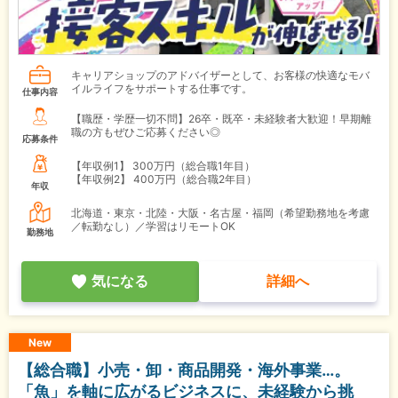
キャリアショップのアドバイザーとして、お客様の快適なモバ
イルライフをサポートする仕事です。
仕事内容
【職歴・学歴一切不問】26卒・既卒・未経験者大歓迎！早期離
職の方もぜひご応募ください◎
応募条件
【年収例1】
300万円（総合職1年目）
【年収例2】
400万円（総合職2年目）
年収
北海道・東京・北陸・大阪・名古屋・福岡（希望勤務地を考慮
／転勤なし）／学習はリモートOK
勤務地
気になる
詳細へ
New
【総合職】小売・卸・商品開発・海外事業…。
「魚」を軸に広がるビジネスに、未経験から挑