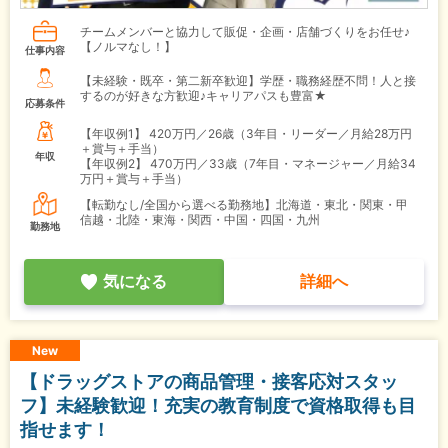
チームメンバーと協力して販促・企画・店舗づくりをお任せ♪
【ノルマなし！】
仕事内容
【未経験・既卒・第二新卒歓迎】学歴・職務経歴不問！人と接
するのが好きな方歓迎♪キャリアパスも豊富★
応募条件
【年収例1】
420万円／26歳（3年目・リーダー／月給28万円
＋賞与＋手当）
年収
【年収例2】
470万円／33歳（7年目・マネージャー／月給34
万円＋賞与＋手当）
【転勤なし/全国から選べる勤務地】北海道・東北・関東・甲
信越・北陸・東海・関西・中国・四国・九州
勤務地
気になる
詳細へ
New
【ドラッグストアの商品管理・接客応対スタッ
フ】未経験歓迎！充実の教育制度で資格取得も目
指せます！