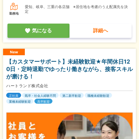
愛知、岐阜、三重の各店舗 ※居住地を考慮のうえ配属先を決
定
勤務地
気になる
詳細へ
New
【カスタマーサポート】未経験歓迎★年間休日12
0日・定時退勤でゆったり働きながら、接客スキル
が磨ける！
ハートランド株式会社
正社員
既卒・社会人経験不問
第二新卒歓迎
職種未経験歓迎
業種未経験歓迎
高卒歓迎