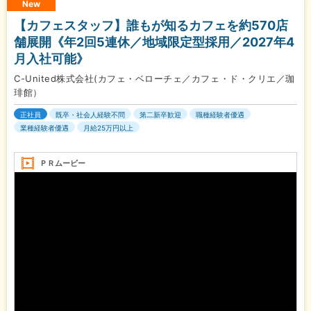
New
【カフェスタッフ】誰もが知るカフェを約570店
舗展開《年2回5連休／地域限定型採用／2027年4
月入社可能》
C-United株式会社(カフェ・ベローチェ／カフェ・ド・クリエ／珈
琲館）
正社員
既卒・社会人経験不問
第二新卒歓迎
職種経験者優遇
業種経験者優遇
月給25万円以上
ＰＲムービー