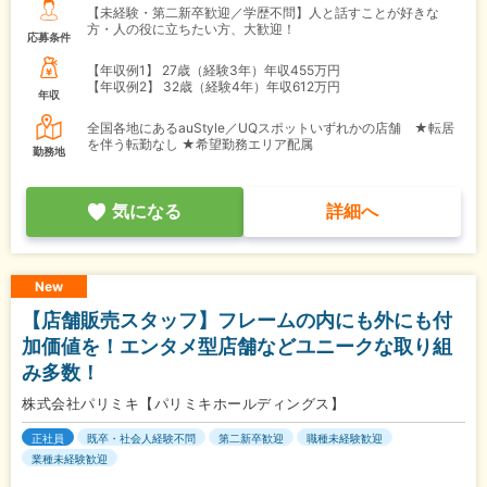
【未経験・第二新卒歓迎／学歴不問】人と話すことが好きな
方・人の役に立ちたい方、大歓迎！
応募条件
【年収例1】
27歳（経験3年）年収455万円
【年収例2】
32歳（経験4年）年収612万円
年収
全国各地にあるauStyle／UQスポットいずれかの店舗 ★転居
を伴う転勤なし ★希望勤務エリア配属
勤務地
気になる
詳細へ
New
【店舗販売スタッフ】フレームの内にも外にも付
加価値を！エンタメ型店舗などユニークな取り組
み多数！
株式会社パリミキ【パリミキホールディングス】
正社員
既卒・社会人経験不問
第二新卒歓迎
職種未経験歓迎
業種未経験歓迎