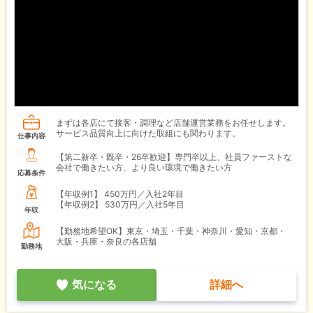
まずは各店にて接客・調理など店舗運営業務をお任せします。
サービス品質向上に向けた取組にも関わります。
仕事内容
【第二新卒・既卒・26卒歓迎】専門卒以上、社員ファーストな
会社で働きたい方、より良い環境で働きたい方
応募条件
【年収例1】
450万円／入社2年目
【年収例2】
530万円／入社5年目
年収
【勤務地希望OK】東京・埼玉・千葉・神奈川・愛知・京都・
大阪・兵庫・奈良の各店舗
勤務地
気になる
詳細へ