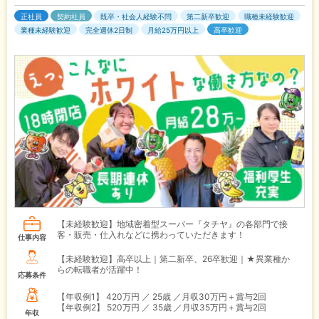
正社員
契約社員
既卒・社会人経験不問
第二新卒歓迎
職種未経験歓迎
業種未経験歓迎
完全週休2日制
月給25万円以上
高卒歓迎
【未経験歓迎】地域密着型スーパー『タチヤ』の各部門で接
客・販売・仕入れなどに携わっていただきます！
仕事内容
【未経験歓迎】高卒以上｜第二新卒、26卒歓迎｜★異業種か
らの転職者が活躍中！
応募条件
【年収例1】
420万円 ／ 25歳 ／月収30万円＋賞与2回
【年収例2】
520万円 ／ 35歳 ／月収35万円＋賞与2回
年収