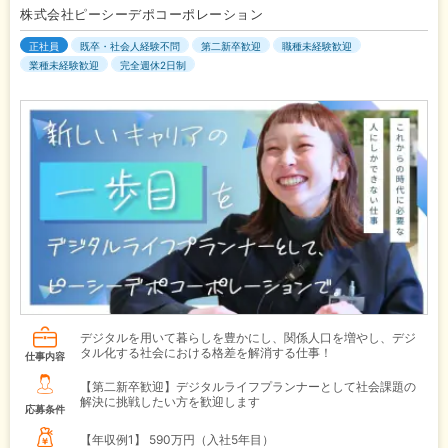
株式会社ピーシーデポコーポレーション
正社員
既卒・社会人経験不問
第二新卒歓迎
職種未経験歓迎
業種未経験歓迎
完全週休2日制
デジタルを用いて暮らしを豊かにし、関係人口を増やし、デジ
タル化する社会における格差を解消する仕事！
仕事内容
【第二新卒歓迎】デジタルライフプランナーとして社会課題の
解決に挑戦したい方を歓迎します
応募条件
【年収例1】
590万円（入社5年目）