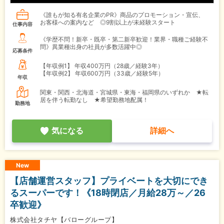
《誰もが知る有名企業のPR》商品のプロモーション・宣伝、
お客様への案内など ◎9割以上が未経験スタート
仕事内容
《学歴不問！新卒・既卒・第二新卒歓迎！業界・職種ご経験不
問》異業種出身の社員が多数活躍中◎
応募条件
【年収例1】
年収400万円（28歳／経験3年）
【年収例2】
年収600万円（33歳／経験5年）
年収
関東・関西・北海道・宮城県・東海・福岡県のいずれか ★転
居を伴う転勤なし ★希望勤務地配属！
勤務地
気になる
詳細へ
New
【店舗運営スタッフ】プライベートを大切にでき
るスーパーです！《18時閉店／月給28万～／26
卒歓迎》
株式会社タチヤ【バローグループ】