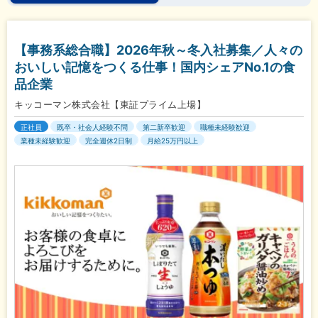
【事務系総合職】2026年秋～冬入社募集／人々の
おいしい記憶をつくる仕事！国内シェアNo.1の食
品企業
キッコーマン株式会社【東証プライム上場】
正社員
既卒・社会人経験不問
第二新卒歓迎
職種未経験歓迎
業種未経験歓迎
完全週休2日制
月給25万円以上