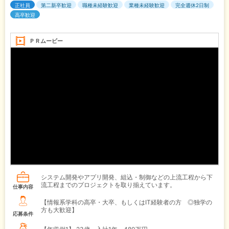
正社員
第二新卒歓迎
職種未経験歓迎
業種未経験歓迎
完全週休2日制
高卒歓迎
ＰＲムービー
システム開発やアプリ開発、組込・制御などの上流工程から下
流工程までのプロジェクトを取り揃えています。
仕事内容
【情報系学科の高卒・大卒、もしくはIT経験者の方 ◎独学の
方も大歓迎】
応募条件