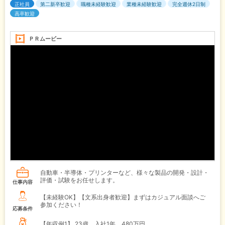
正社員
第二新卒歓迎
職種未経験歓迎
業種未経験歓迎
完全週休2日制
高卒歓迎
ＰＲムービー
自動車・半導体・プリンターなど、様々な製品の開発・設計・
評価・試験をお任せします。
仕事内容
【未経験OK】【文系出身者歓迎】まずはカジュアル面談へご
参加ください！
応募条件
【年収例1】
23歳 入社1年 480万円