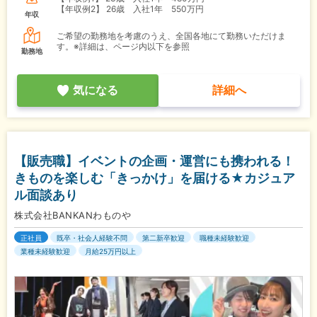
【年収例2】
26歳 入社1年 550万円
年収
ご希望の勤務地を考慮のうえ、全国各地にて勤務いただけま
す。※詳細は、ページ内以下を参照
勤務地
気になる
詳細へ
【販売職】イベントの企画・運営にも携われる！
きものを楽しむ「きっかけ」を届ける★カジュア
ル面談あり
株式会社BANKANわものや
正社員
既卒・社会人経験不問
第二新卒歓迎
職種未経験歓迎
業種未経験歓迎
月給25万円以上