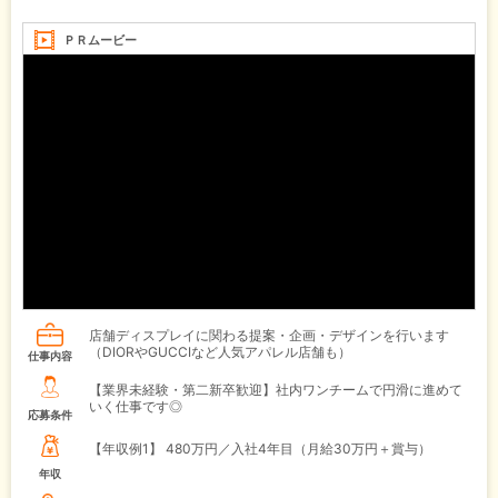
ＰＲムービー
店舗ディスプレイに関わる提案・企画・デザインを行います
（DIORやGUCCIなど人気アパレル店舗も）
仕事内容
【業界未経験・第二新卒歓迎】社内ワンチームで円滑に進めて
いく仕事です◎
応募条件
【年収例1】
480万円／入社4年目（月給30万円＋賞与）
年収