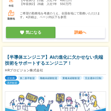
【年収例1】
23歳 入社1年 480万円
【年収例2】
26歳 入社1年 550万円
年収
ご希望の勤務地を考慮のうえ、全国各地にて勤務いただけま
す。※詳細は、ページ内以下を参照
勤務地
気になる
詳細へ
【半導体エンジニア】AIの進化に欠かせない先端
技術をサポートするエンジニア！
HRプロビジョン株式会社
正社員
第二新卒歓迎
職種未経験歓迎
業種未経験歓迎
完全週休2日制
高卒歓迎