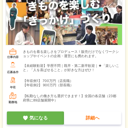
きものを着る楽しさをプロデュース！販売だけでなくワークシ
ョップやイベントの企画・運営にも携われます。
仕事内容
【未経験歓迎】学歴不問｜既卒・第二新卒歓迎｜★「楽しいこ
と」「人を喜ばせること」が好きな方はぜひ！
応募条件
【年収例1】
700万円（店長職）
【年収例2】
900万円（部長職）
年収
【転勤なしの働き方も選択できます！】全国の各店舗（23都
府県に89店舗展開中）
勤務地
気になる
詳細へ