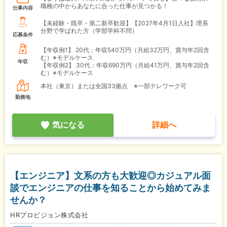
職種の中からあなたに合った仕事が見つかる！
仕事内容
【未経験・既卒・第二新卒歓迎】【2027年4月1日入社】理系
分野で学ばれた方（学部学科不問）
応募条件
【年収例1】
20代：年収540万円（月給32万円、賞与年2回含
む）※モデルケース
年収
【年収例2】
30代：年収690万円（月給41万円、賞与年2回含
む）※モデルケース
本社（東京）または全国33拠点 ※一部テレワーク可
勤務地
気になる
詳細へ
【エンジニア】文系の方も大歓迎◎カジュアル面
談でエンジニアの仕事を知ることから始めてみま
せんか？
HRプロビジョン株式会社