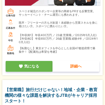
スペリオ城北のスポンサー企業等の商材をPRする反響営業。
サッカーイベント・チーム運営にも携われます。
仕事内容
既卒・フリーターの方も大歓迎！未経験から営業スキルを身に
着けたい方。スポーツに携わりたい方。
応募条件
【年収例1】
年収400万円 ／ 23歳 営業職 ／(2025年5月入社)
【年収例2】
年収650万円 ／ 26歳 営業職 経験4年 ／(2024年1
年収
0月入社)
【転勤なし】東京オフィスを中心とした全国47都道府県で募
集中！【配属先は希望を考慮】
勤務地
気になる
詳細へ
【営業職】旅行だけじゃない！地域・企業・教育
機関の様々な課題を解決するJTBがキャリア採用
スタート！