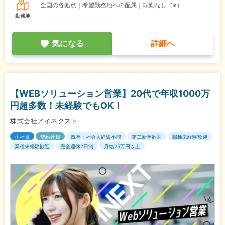
全国の各拠点｜希望勤務地への配属｜転勤なし（※）
勤務地
気になる
詳細へ
【WEBソリューション営業】20代で年収1000万
円超多数！未経験でもOK！
株式会社アイネクスト
正社員
契約社員
既卒・社会人経験不問
第二新卒歓迎
職種未経験歓迎
業種未経験歓迎
完全週休2日制
月給25万円以上