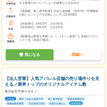
する装置のオペレーションや検査などをお任せ
仕事内容
【未経験・第二新卒歓迎】社会人未経験・26卒OK／市場価値
の高いエンジニアを目指したい方【文系9割】
応募条件
【年収例1】
446万円 入社5年目
【年収例2】
385万円 入社3年目
年収
【勤務地は希望を考慮／U・I・Jターン歓迎！】全国のプロジ
ェクト先（全国37拠点）
勤務地
気になる
詳細へ
【法人営業】人気アパレル店舗の売り場作りを支
える／業界トップのオリジナルアイテム数
株式会社平和マネキン
正社員
既卒・社会人経験不問
第二新卒歓迎
業種未経験歓迎
職種経験者優遇
完全週休2日制
転勤の心配なし
高卒歓迎