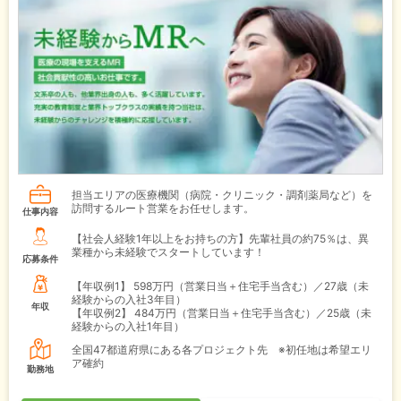
担当エリアの医療機関（病院・クリニック・調剤薬局など）を
訪問するルート営業をお任せします。
仕事内容
【社会人経験1年以上をお持ちの方】先輩社員の約75％は、異
業種から未経験でスタートしています！
応募条件
【年収例1】
598万円（営業日当＋住宅手当含む）／27歳（未
経験からの入社3年目）
年収
【年収例2】
484万円（営業日当＋住宅手当含む）／25歳（未
経験からの入社1年目）
全国47都道府県にある各プロジェクト先 ※初任地は希望エリ
ア確約
勤務地