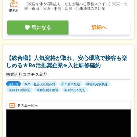
【転居を伴う転勤あり・なしが選べる勤務スタイル】関東・北
陸・東海・関西・中国・四国・九州地域の各店舗
勤務地
気になる
詳細へ
【総合職】人気資格が取れ、安心環境で接客も楽
しめる★Re活推奨企業※入社研修確約
株式会社コスモス薬品
正社員
既卒・社会人経験不問
第二新卒歓迎
職種未経験歓迎
業種未経験歓迎
業種経験者優遇
転勤の心配なし
ＰＲムービー