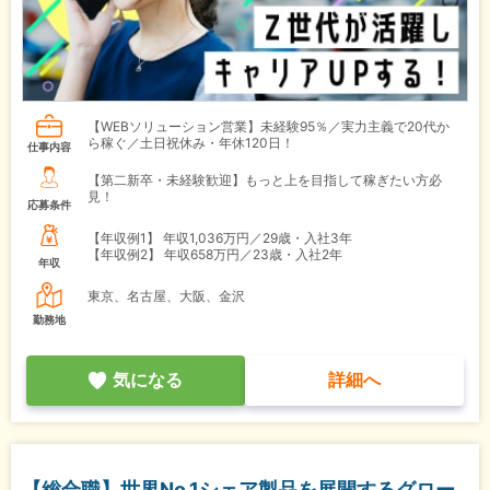
【WEBソリューション営業】未経験95％／実力主義で20代か
ら稼ぐ／土日祝休み・年休120日！
仕事内容
【第二新卒・未経験歓迎】もっと上を目指して稼ぎたい方必
見！
応募条件
【年収例1】
年収1,036万円／29歳・入社3年
【年収例2】
年収658万円／23歳・入社2年
年収
東京、名古屋、大阪、金沢
勤務地
気になる
詳細へ
【総合職】世界No.1シェア製品を展開するグロー