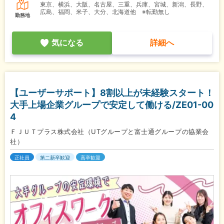
東京、横浜、大阪、名古屋、三重、兵庫、宮城、新潟、長野、
広島、福岡、米子、大分、北海道他 ※転勤無し
勤務地
気になる
詳細へ
【ユーザーサポート】8割以上が未経験スタート！
大手上場企業グループで安定して働ける/ZE01-00
4
ＦＪＵＴプラス株式会社（UTグループと富士通グループの協業会
社）
正社員
第二新卒歓迎
高卒歓迎