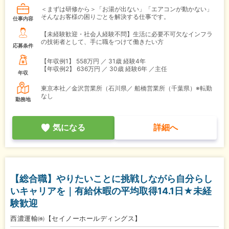
＜まずは研修から＞「お湯が出ない」「エアコンが動かない」
そんなお客様の困りごとを解決する仕事です。
仕事内容
【未経験歓迎・社会人経験不問】生活に必要不可欠なインフラ
の技術者として、手に職をつけて働きたい方
応募条件
【年収例1】
558万円 ／ 31歳 経験4年
【年収例2】
636万円 ／ 30歳 経験6年 ／主任
年収
東京本社／金沢営業所（石川県／ 船橋営業所（千葉県）※転勤
なし
勤務地
気になる
詳細へ
【総合職】やりたいことに挑戦しながら自分らし
いキャリアを｜有給休暇の平均取得14.1日★未経
験歓迎
西濃運輸㈱【セイノーホールディングス】