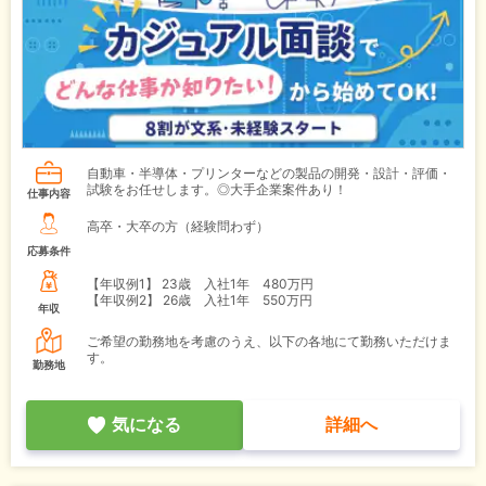
自動車・半導体・プリンターなどの製品の開発・設計・評価・
試験をお任せします。◎大手企業案件あり！
仕事内容
高卒・大卒の方（経験問わず）
応募条件
【年収例1】
23歳 入社1年 480万円
【年収例2】
26歳 入社1年 550万円
年収
ご希望の勤務地を考慮のうえ、以下の各地にて勤務いただけま
す。
勤務地
気になる
詳細へ