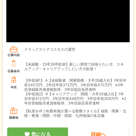
ドラッグストアコスモスの運営
仕事内容
【未経験・25卒26卒歓迎】新しい環境で頑張りたい方、スキ
ルアップ・キャリアアップしたい方大歓迎！
応募条件
【年収例1】
A【未経験者 関東勤務・大卒26歳入社】1年目年
収340万円、2年目年収372万円、3年目年収470万円 ※2年
年収
目登録販売者資格取得、3年目副店長昇進時
【年収例2】
R【キャリアアップ 関西・大卒30歳入社】1年
目年収412万円、2年目年収448万円、3年目年収506万円 ※2
年目登録販売者資格取得、3年目副店長昇進時
【転居を伴う転勤有無が選べる勤務スタイル】福島・関東・北
陸・東海・関西・中国・四国・九州地域の各店舗
勤務地
気になる
詳細へ