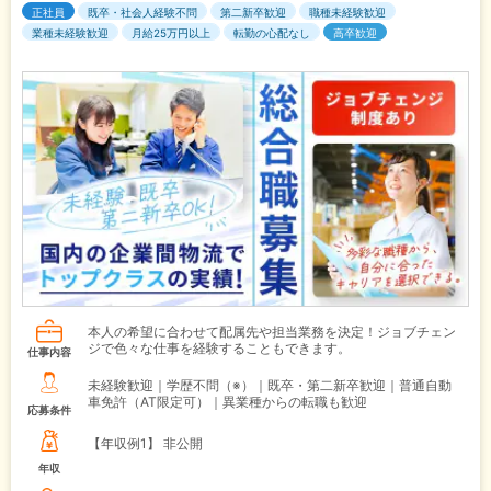
正社員
既卒・社会人経験不問
第二新卒歓迎
職種未経験歓迎
業種未経験歓迎
月給25万円以上
転勤の心配なし
高卒歓迎
本人の希望に合わせて配属先や担当業務を決定！ジョブチェン
ジで色々な仕事を経験することもできます。
仕事内容
未経験歓迎｜学歴不問（※）｜既卒・第二新卒歓迎｜普通自動
車免許（AT限定可）｜異業種からの転職も歓迎
応募条件
【年収例1】
非公開
年収