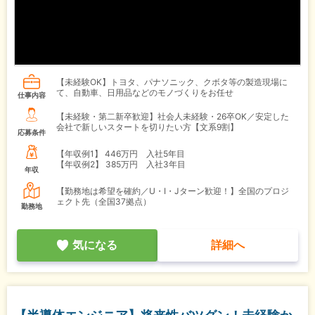
【未経験OK】トヨタ、パナソニック、クボタ等の製造現場に
て、自動車、日用品などのモノづくりをお任せ
仕事内容
【未経験・第二新卒歓迎】社会人未経験・26卒OK／安定した
会社で新しいスタートを切りたい方【文系9割】
応募条件
【年収例1】
446万円 入社5年目
【年収例2】
385万円 入社3年目
年収
【勤務地は希望を確約／U・I・Jターン歓迎！】全国のプロジ
ェクト先（全国37拠点）
勤務地
気になる
詳細へ