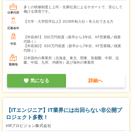
多くの研修制度と上司・先輩社員によるサポートで、安心して
働ける環境です。
仕事内容
【大学・大学院卒以上】2026年秋入社～冬入社できる方
応募条件
【年収例1】
550万円程度（新卒から3年目、KF営業職／残業
代除く）
年収
【年収例2】
630万円程度（新卒から7年目、KF営業職／残業
代除く）
日本国内の事業所（北海道、東北、関東、首都圏、中部、近
畿、中国、九州、沖縄等）及び海外の事業所
勤務地
気になる
詳細へ
【ITエンジニア】IT業界には出回らない非公開プ
ロジェクト多数！
HRプロビジョン株式会社