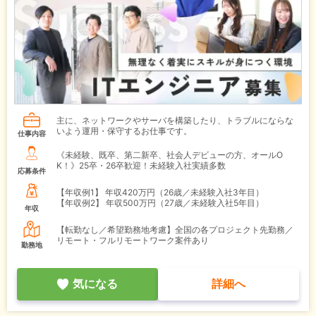
主に、ネットワークやサーバを構築したり、トラブルにならな
いよう運用・保守するお仕事です。
仕事内容
《未経験、既卒、第二新卒、社会人デビューの方、オールO
K！》25卒・26卒歓迎！未経験入社実績多数
応募条件
【年収例1】
年収420万円（26歳／未経験入社3年目）
【年収例2】
年収500万円（27歳／未経験入社5年目）
年収
【転勤なし／希望勤務地考慮】全国の各プロジェクト先勤務／
リモート・フルリモートワーク案件あり
勤務地
気になる
詳細へ