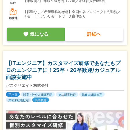
【年収例2】
年収500万円（27歳／未経験入社5年目）
年収
【転勤なし／希望勤務地考慮】全国の各プロジェクト先勤務／
リモート・フルリモートワーク案件あり
勤務地
気になる
詳細へ
【ITエンジニア】カスタマイズ研修であなたもプ
ロのエンジニアに！25卒・26卒歓迎/カジュアル
面談実施中
パスクリエイト株式会社
正社員
既卒・社会人経験不問
第二新卒歓迎
職種未経験歓迎
業種未経験歓迎
高卒歓迎