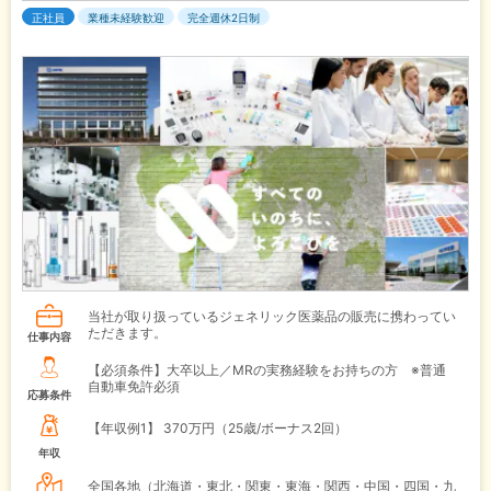
正社員
業種未経験歓迎
完全週休2日制
当社が取り扱っているジェネリック医薬品の販売に携わってい
ただきます。
仕事内容
【必須条件】大卒以上／MRの実務経験をお持ちの方 ※普通
自動車免許必須
応募条件
【年収例1】
370万円（25歳/ボーナス2回）
年収
全国各地（北海道・東北・関東・東海・関西・中国・四国・九