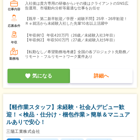
入社後は貴方専用の研修から♪その後はクライアントのSNS広
告運用、市場動向分析等最適な仕事をお任せ
仕事内容
【既卒・第二新卒歓迎／学歴・経験不問】25卒・26卒歓迎！
Ｒｅ就活から未経験入社した先輩10名以上活躍中
応募条件
【年収例1】
年収420万円（26歳／未経験入社3年目）
【年収例2】
年収500万円（27歳／未経験入社5年目）
年収
【転勤なし／希望勤務地考慮】全国の各プロジェクト先勤務／
リモート・フルリモートワーク案件あり
勤務地
気になる
詳細へ
【軽作業スタッフ】未経験・社会人デビュー歓
迎！＜検品・仕分け・梱包作業＞簡単＆マニュア
ルありで安心！
三陽工業株式会社