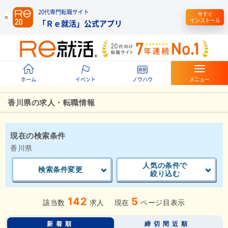
20代専門転職サイト
今すぐ
インストール
「Ｒｅ就活」公式アプリ
ホーム
イベント
ノウハウ
メニュー
香川県の求人・転職情報
現在の検索条件
香川県
人気の条件で
検索条件変更
絞り込む
142
5
該当数
求人
現在
ページ目表示
新着順
締切間近順