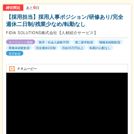
6
締切間近
あと
日
【採用担当】採用人事ポジション/研修あり/完全
週休二日制/残業少なめ/転勤なし
FIDIA SOLUTIONS株式会社【人材紹介サービス】
エージェント登録
既卒・社会人経験不問
第二新卒歓迎
職種未経験歓迎
業種未経験歓迎
完全週休2日制
月給25万円以上
転勤の心配なし
高卒歓迎
ＰＲムービー