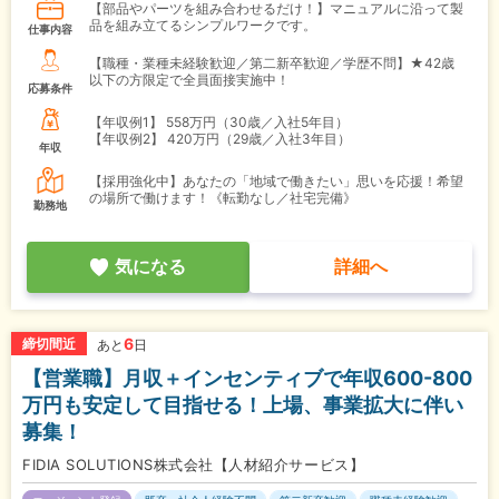
【部品やパーツを組み合わせるだけ！】マニュアルに沿って製
品を組み立てるシンプルワークです。
仕事内容
【職種・業種未経験歓迎／第二新卒歓迎／学歴不問】★42歳
以下の方限定で全員面接実施中！
応募条件
【年収例1】
558万円（30歳／入社5年目）
【年収例2】
420万円（29歳／入社3年目）
年収
【採用強化中】あなたの「地域で働きたい」思いを応援！希望
の場所で働けます！《転勤なし／社宅完備》
勤務地
気になる
詳細へ
6
締切間近
あと
日
【営業職】月収＋インセンティブで年収600-800
万円も安定して目指せる！上場、事業拡大に伴い
募集！
FIDIA SOLUTIONS株式会社【人材紹介サービス】