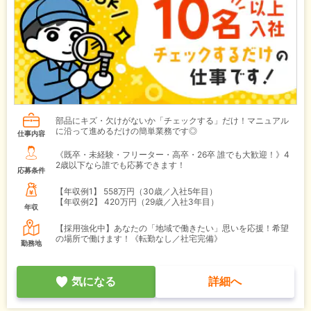
部品にキズ・欠けがないか「チェックする」だけ！マニュアル
に沿って進めるだけの簡単業務です◎
仕事内容
《既卒・未経験・フリーター・高卒・26卒 誰でも大歓迎！》4
2歳以下なら誰でも応募できます！
応募条件
【年収例1】
558万円（30歳／入社5年目）
【年収例2】
420万円（29歳／入社3年目）
年収
【採用強化中】あなたの「地域で働きたい」思いを応援！希望
の場所で働けます！《転勤なし／社宅完備》
勤務地
気になる
詳細へ