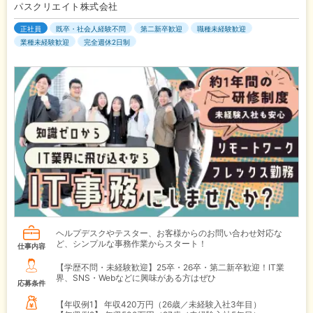
パスクリエイト株式会社
正社員
既卒・社会人経験不問
第二新卒歓迎
職種未経験歓迎
業種未経験歓迎
完全週休2日制
ヘルプデスクやテスター、お客様からのお問い合わせ対応な
ど、シンプルな事務作業からスタート！
仕事内容
【学歴不問・未経験歓迎】25卒・26卒・第二新卒歓迎！IT業
界、SNS・Webなどに興味がある方はぜひ
応募条件
【年収例1】
年収420万円（26歳／未経験入社3年目）