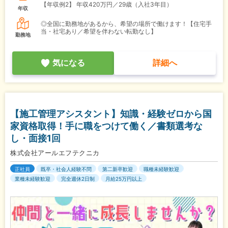
【年収例2】
年収420万円／29歳（入社3年目）
年収
◎全国に勤務地があるから、希望の場所で働けます！【住宅手
当・社宅あり／希望を伴わない転勤なし】
勤務地
気になる
詳細へ
【施工管理アシスタント】知識・経験ゼロから国
家資格取得！手に職をつけて働く／書類選考な
し・面接1回
株式会社アールエフテクニカ
正社員
既卒・社会人経験不問
第二新卒歓迎
職種未経験歓迎
業種未経験歓迎
完全週休2日制
月給25万円以上