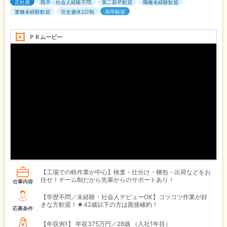
正社員
既卒・社会人経験不問
第二新卒歓迎
職種未経験歓迎
業種未経験歓迎
完全週休2日制
高卒歓迎
ＰＲムービー
【工場での軽作業が中心】検査・仕分け・梱包・出荷などをお
任せ！チーム制だから先輩からのサポートあり！
仕事内容
【学歴不問／未経験・社会人デビューOK】コツコツ作業が好
きな方歓迎！★42歳以下の方は面接確約！
応募条件
【年収例1】
年収375万円／28歳 （入社1年目）