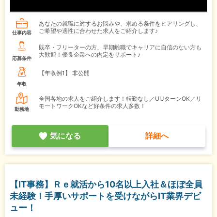
あなたの就職に対するお悩みや、求める条件をヒアリングし、
ご希望や適性に合わせた求人をご紹介します♪
仕事内容
既卒・フリーターの方、早期離職でキャリアに自信のない方も
大歓迎！優良企業への内定をサポート♪
応募条件
【年収例1】
非公開
年収
全国各地の求人をご紹介します！転勤なし／UIJターンOK／リ
モートワークOKなど好条件の求人多数！
勤務地
気になる
詳細へ
【IT事務】Ｒｅ就活から10名以上入社＆ほぼ全員
未経験！手厚いサポートを受けながらIT業界デビ
ュー！