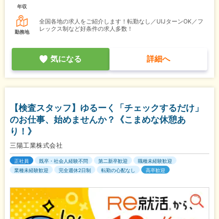
年収
全国各地の求人をご紹介します！転勤なし／UIJターンOK／フ
レックス制など好条件の求人多数！
勤務地
気になる
詳細へ
【検査スタッフ】ゆるーく「チェックするだけ」
のお仕事、始めませんか？《こまめな休憩あ
り！》
三陽工業株式会社
正社員
既卒・社会人経験不問
第二新卒歓迎
職種未経験歓迎
業種未経験歓迎
完全週休2日制
転勤の心配なし
高卒歓迎