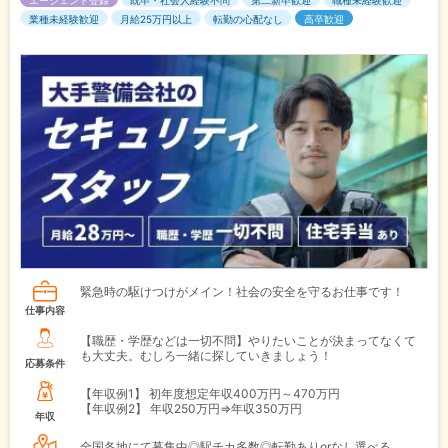
業種未経験歓迎
月給25万円以上
転勤の心配なし
高卒歓迎
緊急時の駆けつけがメイン！社会の安全を守るお仕事です！
仕事内容
【職歴・学歴などは一切不問】やりたいことが決まってなくて
も大丈夫。むしろ一緒に探していきましょう！
応募条件
【年収例1】
初年度想定年収400万円～470万円
【年収例2】
年収250万円⇒年収350万円
年収
全国各地にて募集中◎駅チカ多数◎転勤ありorなし選べる