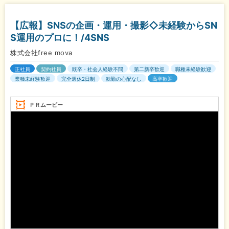
【広報】SNSの企画・運用・撮影◇未経験からSN
S運用のプロに！/4SNS
株式会社free mova
正社員
契約社員
既卒・社会人経験不問
第二新卒歓迎
職種未経験歓迎
業種未経験歓迎
完全週休2日制
転勤の心配なし
高卒歓迎
ＰＲムービー