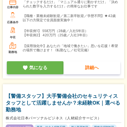
「チェックするだけ」「マニュアル通りに動かすだけ」「決め
られた数字を入力するだけ」の簡単なお仕事です
仕事内容
【職種・業種未経験歓迎／第二新卒歓迎／学歴不問】★42歳
以下の方限定で全員面接実施中！
応募条件
【年収例1】
558万円（28歳／入社5年目）
【年収例2】
420万円（25歳／入社3年目）
年収
【採用強化中】あなたの「地域で働きたい」思いを応援！希望
の場所で働けます！《転勤なし／社宅完備》
勤務地
気になる
詳細へ
【警備スタッフ】大手警備会社のセキュリティス
タッフとして活躍しませんか？未経験OK｜選べる
勤務地
株式会社日本パーソナルビジネス（人材紹介サービス）
エージェント登録
既卒・社会人経験不問
第二新卒歓迎
職種未経験歓迎