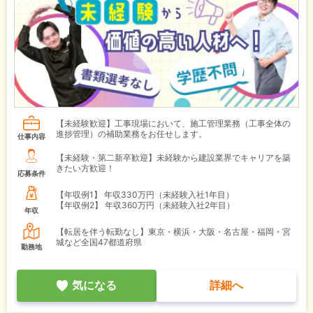
【未経験歓迎】工事現場において、施工管理業務（工事全体の
進捗管理）の補助業務をお任せします。
仕事内容
【未経験・第二新卒歓迎】未経験から建設業界でキャリアを築
きたい方歓迎！
応募条件
【年収例1】
年収330万円（未経験入社1年目）
【年収例2】
年収360万円（未経験入社2年目）
年収
【転居を伴う転勤なし】東京・横浜・大阪・名古屋・福岡・宮
城など全国47都道府県
勤務地
気になる
詳細へ