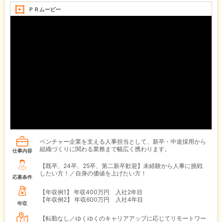
ＰＲムービー
ベンチャー企業を支える人事担当として、新卒・中途採用から
組織づくりに関わる業務まで幅広く携わります。
仕事内容
【既卒、24卒、25卒、第二新卒歓迎】未経験から人事に挑戦
したい方！／自身の価値を上げたい方！
応募条件
【年収例1】
年収400万円 入社2年目
【年収例2】
年収600万円 入社4年目
年収
【転勤なし／ゆくゆくのキャリアアップに応じてリモートワー