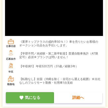
《業界トップクラスの成約率50％！》車を売りたいお客様の
オークション出品をお手伝いします。
仕事内容
【学歴不問／未経験・第二新卒歓迎】普通自動車免許（AT限
定可）必須☆ブランクは問いません！
応募条件
【年収例1】
年収520万円（31歳／経験3年）
年収
【転勤なし】全国（沖縄を除く・自宅から通える範囲）☆出社
なしのフルリモート勤務・社用車1台支給
勤務地
気になる
詳細へ