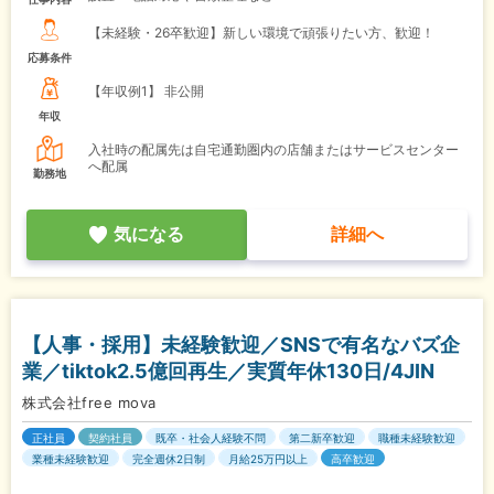
【未経験・26卒歓迎】新しい環境で頑張りたい方、歓迎！
応募条件
【年収例1】
非公開
年収
入社時の配属先は自宅通勤圏内の店舗またはサービスセンター
へ配属
勤務地
気になる
詳細へ
【人事・採用】未経験歓迎／SNSで有名なバズ企
業／tiktok2.5億回再生／実質年休130日/4JIN
株式会社free mova
正社員
契約社員
既卒・社会人経験不問
第二新卒歓迎
職種未経験歓迎
業種未経験歓迎
完全週休2日制
月給25万円以上
高卒歓迎