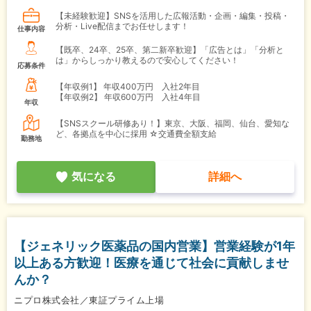
【未経験歓迎】SNSを活用した広報活動・企画・編集・投稿・
分析・Live配信までお任せします！
仕事内容
【既卒、24卒、25卒、第二新卒歓迎】「広告とは」「分析と
は」からしっかり教えるので安心してください！
応募条件
【年収例1】
年収400万円 入社2年目
【年収例2】
年収600万円 入社4年目
年収
【SNSスクール研修あり！】東京、大阪、福岡、仙台、愛知な
ど、各拠点を中心に採用 ☆交通費全額支給
勤務地
気になる
詳細へ
【ジェネリック医薬品の国内営業】営業経験が1年
以上ある方歓迎！医療を通じて社会に貢献しませ
んか？
ニプロ株式会社／東証プライム上場