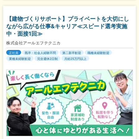
【建物づくりサポート】プライベートを大切にし
ながら広がる仕事&キャリア≪スピード選考実施
中・面接1回≫
株式会社アールエフテクニカ
正社員
既卒・社会人経験不問
第二新卒歓迎
職種未経験歓迎
業種未経験歓迎
完全週休2日制
月給25万円以上