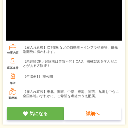
【雇入れ直後】ICT技術などの自動車～インフラ構築等、最先
端開発に携われます。
仕事内容
【未経験OK／経験者は専攻不問】CAD、機械製図を学んだこ
とがある方歓迎！
応募条件
【年収例1】
非公開
年収
【雇入れ直後】東北、関東、中部、東海、関西、九州を中心に
全国各地いずれかに、ご希望を考慮のうえ配属。
勤務地
気になる
詳細へ