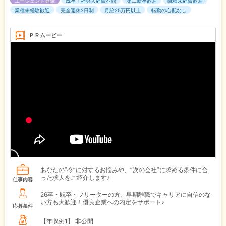
エージェント登録
既卒・社会人経験不問
第二新卒歓迎
職種未経験歓迎
業種未経験歓迎
完全週休2日制
月給25万円以上
転勤の心配なし
ＰＲムービー
あなたの”今”に対するお悩みや、”次の会社”に求める条件に合
った求人をご紹介します♪
仕事内容
26卒・既卒・フリーターの方、早期離職でキャリアに自信のな
い方も大歓迎！優良企業への内定をサポート♪
応募条件
【年収例1】
非公開